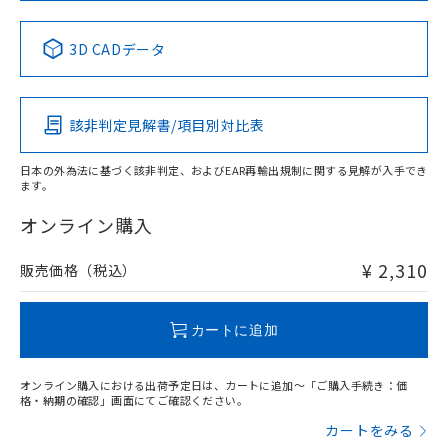
中国 RoHS表
※1 ※2
3D CADデータ
Pb
Hg
Cd
Cr(VI)
該非判定見解書/項目別対比表
X
O
O
O
日本の外為法に基づく該非判定、およびEAR再輸出規制に関する見解が入手でき
ます。
"対応済み"や非含有の記載がされた商品であっても、流通
在庫等で未対応品が混在する可能性があります。
オンライン購入
非含有品が必要な際は、弊社営業部門もしくは販売店へお
問い合わせください。
¥ 2,310
販売価格（税込）
この製品のRoHS/REACH対応状況ページへ
カートに追加
オンライン購入における出荷予定日は、カートに追加～「ご購入手続き：価
格・納期の確認」画面にてご確認ください。
カートをみる