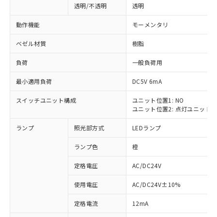
透明/不透明
透明
動作機能
モーメンタリ
ベゼル材質
樹脂
負荷
一般負荷用
最小適用負荷
DC5V 6mA
スイッチユニット構成
ユニット位置1: NO
ユニット位置2: 点灯ユニット
ランプ
照光部方式
LEDランプ
ランプ色
橙
定格電圧
AC/DC24V
使用電圧
AC/DC24V±10%
※1 対応状況
定格電流
12mA
対応済み：EU RoHS指令（10物質）の