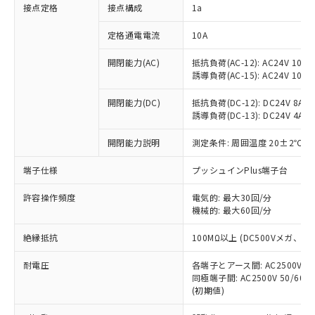
非含有に対応した製品が提供可能な商品で
接点定格
接点構成
1a
す。
対応予定：EU RoHS指令（10物質）の非含
定格通電電流
10A
ご利用条件
有に対応した製品に切り替える予定のある
商品です。
開閉能力(AC)
抵抗負荷(AC-12): AC24V 10A/A
誘導負荷(AC-15): AC24V 10A/AC
対応予定なし：EU RoHS指令（10物質）の
以下の条件をお読みいただき、同意のうえ
非含有に非対応の商品で、対応品を出す予
ご利用ください。
開閉能力(DC)
抵抗負荷(DC-12): DC24V 8A/DC
定はありません。
誘導負荷(DC-13): DC24V 4A/DC
調査・確認中：EU RoHS指令（10物質）の
本サービスは、当社制御機器事業取扱
※1 中国RoHS○×表
非含有の対応状況を調査中または確認中の
商品の当社在庫状況および標準価格
開閉能力説明
測定条件: 周囲温度 20±2℃、
商品です。
(税抜)を提供させていただくもので
「○」：最大均質材料含有率が中国RoHSの
非該当品：ライセンス料など無形物で、有
端子仕様
プッシュインPlus端子台
す。
基準値以下であることを示します。
害物質有無と関係のない商品です。
当社制御機器事業取扱商品の中には、
「×」：最大均質材料含有率が中国RoHSの
仕入先様の事情により、非含有部品として
許容操作頻度
電気的: 最大30回/分
本サービスの対象外となる商品もある
基準値を超えていることを示します。
いたものが、含有品と判明した場合などや
機械的: 最大60回/分
当社は、これら貴社製品のうち、外国
ことをご了承ください。
「－」：未確認です。当社販売部門へお問
むを得ず変更することがあります。
為替および外国貿易法に定める商品
在庫状況および標準価格照会結果は、
い合わせください。
絶縁抵抗
100MΩ以上 (DC500Vメガ、
（以下｢規制貨物等」という）を輸出
記載している更新日時点での社内デー
*EU RoHS指令（10物質）：
または国外への提供する場合は、日本
記
タに基づき作成されるものであり、閲
説明
耐電圧
鉛(Pb) 1000ppm以下、 水銀(Hg) 1000ppm以下、 カド
各端子とアース間: AC2500V 50/
*中国RoHS10物質の基準値 (GB/T26572)：
国政府の輸出許可(または役務取引許
号
覧された時点での実際の在庫および標
ミウム(Cd) 100ppm以下、
Pb(鉛) :1000ppm、 Hg(水銀) : 1000ppm、 Cd(カドミウ
同極端子間: AC2500V 50/60
可)を取得するなどの必要な手続きを
六価クロム(Cr(Ⅵ)) 1000ppm以下、ポリ臭化ビフェニル
ム) : 100ppm、
準価格とは異なる場合があることをご
(初期値)
類(PBB) 1000ppm以下、ポリ臭化ジフェニルエーテル類
Cr(Ⅵ)(六価クロム) : 1000ppm、 PBBs(ポリ臭化ビフェ
とります。
了承ください。
(PBDE) 1000ppm以下、フタル酸ビス(2-エチルヘキシ
○
一定数以上の在庫あり
ニル類) : 1000ppm、 PBDEs(ポリ臭化ジフェニルエーテ