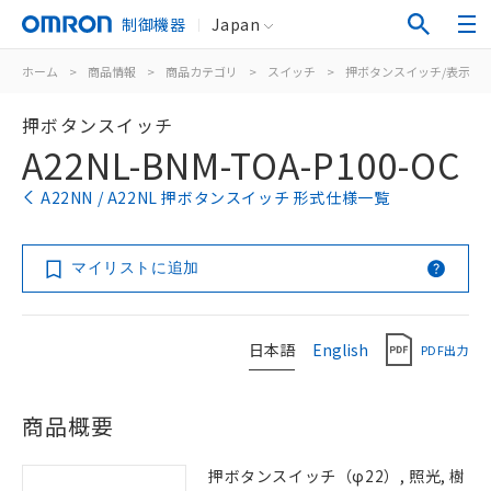
制御機器
Japan
ホーム
>
商品情報
>
商品カテゴリ
>
スイッチ
>
押ボタンスイッチ/表示灯
押ボタンスイッチ
A22NL-BNM-TOA-P100-OC
A22NN / A22NL 押ボタンスイッチ 形式仕様一覧
マイリストに追加
日本語
English
PDF出力
商品概要
押ボタンスイッチ（φ22）, 照光, 樹