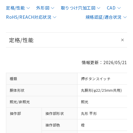
定格/性能
外形図
取りつけ穴加工図
CAD
RoHS/REACH対応状況
規格認証/適合状況
定格/性能
情報更新：2026/05/21
種類
押ボタンスイッチ
胴体形状
丸胴形(φ22/25mm共用)
照光/非照光
照光
操作部
操作部形状
丸形 平形
操作部色
橙