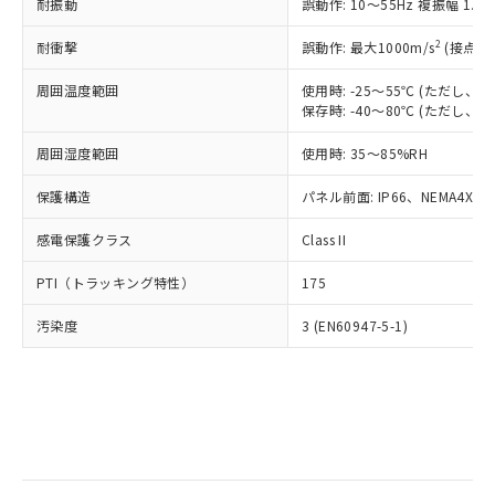
当社は規制貨物を破棄する場合は、完
耐振動
ル) (DEHP)(別名：DOP) 1000ppm以下、フタル酸ブチ
誤動作: 10～55Hz 複振幅 1.
正式な納期状況および標準価格はお客
ル類) : 1000ppm、
ルベンジル（BBP） 1000ppm以下、フタル酸ジブチル
全に破砕するなど、違法に輸出されな
DBP(フタル酸ジブチル) : 1000ppm、 DIBP(フタル酸ジ
様のお取引先、またはお客様担当のオ
（DBP） 1000ppm以下、フタル酸ジイソブチル
イソブチル) : 1000ppm、 BBP(フタル酸ブチルベンジ
△
一定数には満たないが在庫あり
いよう必要な手段を講じます。
2
耐衝撃
誤動作: 最大1000m/s
(接点開
ムロン制御機器販売店・当社販売員に
(DIBP) 1000ppm以下
ル) : 1000ppm、
当社は貴社製品を、核兵器、ミサイ
但し、RoHS指令で産業用監視および制御機器に対する
DEHP(フタル酸ビス(2-エチルヘキシル)) : 1000ppm
ご相談ください。
適用除外項目は除く。
周囲温度範囲
使用時: -25～55℃ (ただし
ル、化学兵器、生物兵器またはその他
－
在庫なし(最新の在庫状況につ
オムロン制御機器販売店や当社販売拠
フタル酸エステル類の４物質については閾値を超える意
保存時: -40～80℃ (ただし
武器並びにこれらの製造装置等に一切
いては、お客様のお取引先、ま
図的な使用がないことを確認しています。
点は「
販売ネットワーク
」をご確認
※2 環境保護使用期限
使用いたしません。
たはお客様担当のオムロン制御
ください。
周囲湿度範囲
使用時: 35～85%RH
当社は、貴社製品を第三者に販売する
機器販売店・当社販売員にご確
在庫状況および標準価格結果を当社の
※2 対応予定月
「ｅ」：有害物質（10物質）のすべてが基
場合は、上記1、2および3の内容を当
認ください)
事前の承諾なく第三者に漏洩または開
保護構造
パネル前面: IP66、NEMA4X, N
準値以下であることを示します。
該第三者に通知します。また当社は、
示しないようお願いします。
部品在庫の切り替え状況などにより、予定
「10」：通常の使用状況下において有害物
販売先および販売に係わる関係者が違
マイパーツ機能（部品リスト作成サー
感電保護クラス
Class II
空
受注生産機種、また在庫状況の
月が前後することがあります。
質が外部に漏えいし、環境に深刻な影響を
法に輸出するおそれがある場合は、取
ビス）をご利用いただくには、I-Web
白
情報を公開していない機種
及ぼさない年数を意味します。
り引きをいたしません。
PTI（トラッキング特性）
175
メンバーズにご登録されている必要が
「－」：未確認です。当社販売部門へお問
あります。
い合わせください。
汚染度
3 (EN60947-5-1)
お客様が当ウェブサイト上で当社にご
※3 非含有証明書ダウンロード
登録された部品リストについて、当社
および当社の共同利用者が、当社の製
下記の非含有証明書をダウンロードするこ
品・サービスに関するお客様との取
とができます。
合意する
キャンセル
引・商談に必要な範囲で利用すること
をご了承ください。
EU RoHS指令（10物質）の非含有証明書
※当社の共同利用者とは、
"個人情報
51物質の非含有証明書（当社基準）