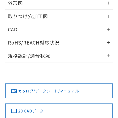
の共同利用に関して"
の「1.共同利
外形図
※本証明書は発行日時点で非含有を証明す
用者の範囲」に記載されている法人を
るもので、過去に遡って非含有を証明する
指します。
情報更新：2026/05/21
ものではありません。
取りつけ穴加工図
また、RoHS指令のフタル酸エステル類４
物質の対応では、対応完了までの期間は出
情報更新：2026/05/21
CAD
荷製品に未対応品が混在することから備考
欄に対応日を記載しておりました。
ログイン/会員登録いただくと、CADデータをダウンロー
RoHS/REACH対応状況
既に当社にて対応品への在庫切替を完了
ドすることができます。
していることから、特段のことがない限
情報更新：2026/7/29
り、2022年1月12日より割愛しておりま
規格認証/適合状況
す。
ログイン/会員登録
EU RoHS
注意事項・凡例
A22NL-BNM-TOA-P100-OCについての規格認証/適合状況に
ついては、「カスタマーサポートセンタ お客様相談室」また
は貴社担当オムロン営業員または販売店にお問い合わせくだ
対応状況
対応予定月
※1
※2
さい。
ダウンロードデータをご利用いただく前に、以下を必ずお読
みください。
カタログ/データシート/マニュアル
対応済み
ソフトウェアの使用条件
お問い合わせ
中国 RoHS
注意事項・凡例
2D CADデータ