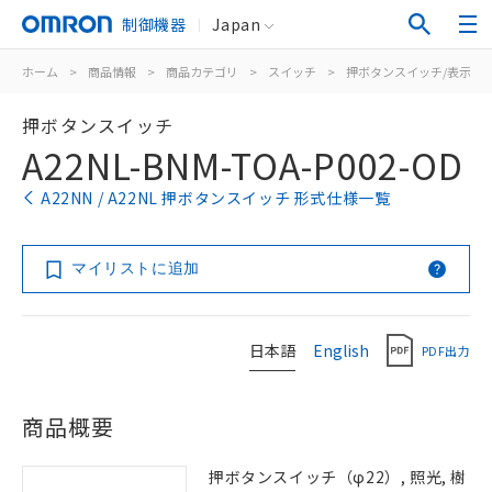
制御機器
Japan
ホーム
>
商品情報
>
商品カテゴリ
>
スイッチ
>
押ボタンスイッチ/表示灯
押ボタンスイッチ
A22NL-BNM-TOA-P002-OD
A22NN / A22NL 押ボタンスイッチ 形式仕様一覧
マイリストに追加
日本語
English
PDF出力
商品概要
押ボタンスイッチ（φ22）, 照光, 樹