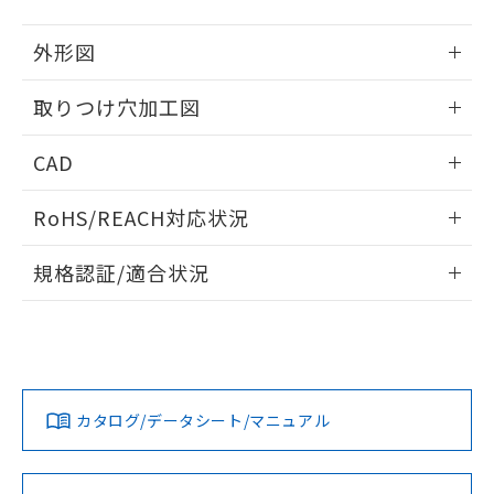
51物質の非含有証明書（当社基準）
の共同利用に関して"
の「1.共同利
※本証明書は発行日時点で非含有を証明す
用者の範囲」に記載されている法人を
外形図
るもので、過去に遡って非含有を証明する
指します。
ものではありません。
情報更新：2026/05/21
取りつけ穴加工図
また、RoHS指令のフタル酸エステル類４
物質の対応では、対応完了までの期間は出
情報更新：2026/05/21
荷製品に未対応品が混在することから備考
CAD
欄に対応日を記載しておりました。
既に当社にて対応品への在庫切替を完了
ログイン/会員登録いただくと、CADデータをダウンロー
RoHS/REACH対応状況
していることから、特段のことがない限
ドすることができます。
り、2022年1月12日より割愛しておりま
情報更新：2026/7/29
す。
規格認証/適合状況
ログイン/会員登録
EU RoHS
注意事項・凡例
A22NL-BNM-TOA-P002-ODについての規格認証/適合状況に
ついては、「カスタマーサポートセンタ お客様相談室」また
は貴社担当オムロン営業員または販売店にお問い合わせくだ
対応状況
対応予定月
※1
※2
さい。
ダウンロードデータをご利用いただく前に、以下を必ずお読
みください。
カタログ/データシート/マニュアル
対応済み
ソフトウェアの使用条件
お問い合わせ