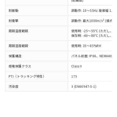
(初期値)
了承ください。
(PBDE) 1000ppm以下、フタル酸ビス(2-エチルヘキシ
○
一定数以上の在庫あり
ニル類) : 1000ppm、 PBDEs(ポリ臭化ジフェニルエーテ
当社は規制貨物を破棄する場合は、完
ル) (DEHP)(別名：DOP) 1000ppm以下、フタル酸ブチ
正式な納期状況および標準価格はお客
ル類) : 1000ppm、
ルベンジル（BBP） 1000ppm以下、フタル酸ジブチル
全に破砕するなど、違法に輸出されな
耐振動
DBP(フタル酸ジブチル) : 1000ppm、 DIBP(フタル酸ジ
誤動作: 10～55Hz 複振幅 1.
様のお取引先、またはお客様担当のオ
（DBP） 1000ppm以下、フタル酸ジイソブチル
イソブチル) : 1000ppm、 BBP(フタル酸ブチルベンジ
△
一定数には満たないが在庫あり
いよう必要な手段を講じます。
ムロン制御機器販売店・当社販売員に
(DIBP) 1000ppm以下
ル) : 1000ppm、
2
耐衝撃
誤動作: 最大1000m/s
(接点開
当社は貴社製品を、核兵器、ミサイ
但し、RoHS指令で産業用監視および制御機器に対する
DEHP(フタル酸ビス(2-エチルヘキシル)) : 1000ppm
ご相談ください。
適用除外項目は除く。
ル、化学兵器、生物兵器またはその他
－
在庫なし(最新の在庫状況につ
オムロン制御機器販売店や当社販売拠
フタル酸エステル類の４物質については閾値を超える意
周囲温度範囲
使用時: -25～55℃ (ただし
武器並びにこれらの製造装置等に一切
いては、お客様のお取引先、ま
図的な使用がないことを確認しています。
点は「
販売ネットワーク
」をご確認
保存時: -40～80℃ (ただし
※2 環境保護使用期限
使用いたしません。
たはお客様担当のオムロン制御
ください。
当社は、貴社製品を第三者に販売する
機器販売店・当社販売員にご確
在庫状況および標準価格結果を当社の
周囲湿度範囲
使用時: 35～85%RH
※2 対応予定月
「ｅ」：有害物質（10物質）のすべてが基
場合は、上記1、2および3の内容を当
認ください)
事前の承諾なく第三者に漏洩または開
準値以下であることを示します。
該第三者に通知します。また当社は、
示しないようお願いします。
保護構造
パネル前面: IP66、NEMA4X, N
部品在庫の切り替え状況などにより、予定
「10」：通常の使用状況下において有害物
販売先および販売に係わる関係者が違
マイパーツ機能（部品リスト作成サー
空
受注生産機種、また在庫状況の
月が前後することがあります。
質が外部に漏えいし、環境に深刻な影響を
法に輸出するおそれがある場合は、取
感電保護クラス
Class II
ビス）をご利用いただくには、I-Web
白
情報を公開していない機種
及ぼさない年数を意味します。
り引きをいたしません。
メンバーズにご登録されている必要が
「－」：未確認です。当社販売部門へお問
PTI（トラッキング特性）
175
あります。
い合わせください。
お客様が当ウェブサイト上で当社にご
※3 非含有証明書ダウンロード
汚染度
3 (EN60947-5-1)
登録された部品リストについて、当社
および当社の共同利用者が、当社の製
下記の非含有証明書をダウンロードするこ
品・サービスに関するお客様との取
とができます。
合意する
キャンセル
引・商談に必要な範囲で利用すること
をご了承ください。
EU RoHS指令（10物質）の非含有証明書
※当社の共同利用者とは、
"個人情報