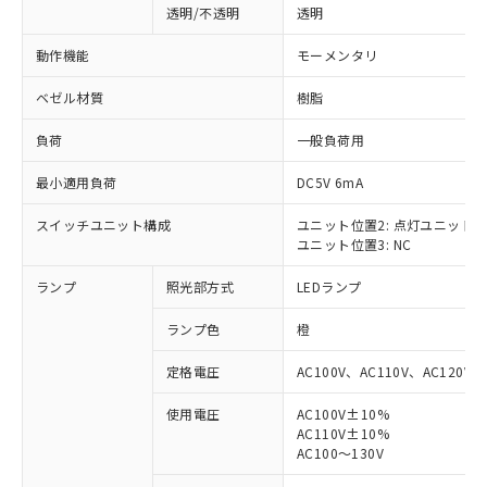
透明/不透明
透明
動作機能
モーメンタリ
ベゼル材質
樹脂
負荷
一般負荷用
最小適用負荷
DC5V 6mA
スイッチユニット構成
ユニット位置2: 点灯ユニット
ユニット位置3: NC
ランプ
照光部方式
LEDランプ
ランプ色
橙
定格電圧
AC100V、AC110V、AC120V
使用電圧
AC100V±10%
AC110V±10%
※1 対応状況
AC100～130V