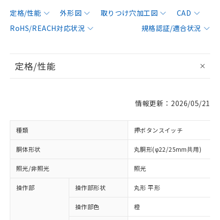
定格/性能
外形図
取りつけ穴加工図
CAD
RoHS/REACH対応状況
規格認証/適合状況
定格/性能
情報更新：2026/05/21
種類
押ボタンスイッチ
胴体形状
丸胴形(φ22/25mm共用)
照光/非照光
照光
操作部
操作部形状
丸形 平形
操作部色
橙