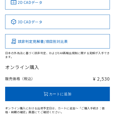
中国 RoHS
注意事項・凡例
2D CADデータ
中国 RoHS表
※1 ※2
3D CADデータ
Pb
Hg
Cd
Cr(VI)
該非判定見解書/項目別対比表
O
O
O
O
日本の外為法に基づく該非判定、およびEAR再輸出規制に関する見解が入手でき
ます。
"対応済み"や非含有の記載がされた商品であっても、流通
在庫等で未対応品が混在する可能性があります。
オンライン購入
非含有品が必要な際は、弊社営業部門もしくは販売店へお
問い合わせください。
¥ 2,530
販売価格（税込）
この製品のRoHS/REACH対応状況ページへ
カートに追加
オンライン購入における出荷予定日は、カートに追加～「ご購入手続き：価
格・納期の確認」画面にてご確認ください。