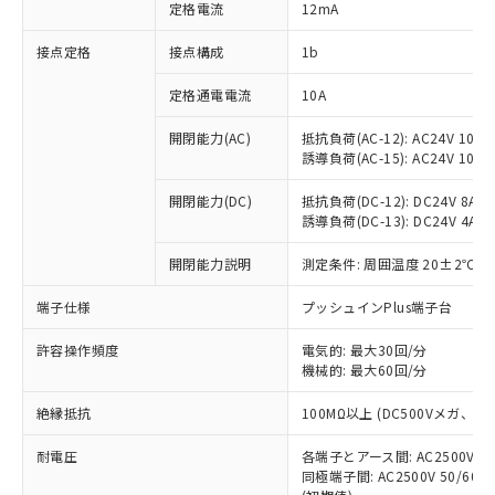
対応済み：EU RoHS指令（10物質）の
定格電流
12mA
非含有に対応した製品が提供可能な商品で
す。
接点定格
接点構成
1b
対応予定：EU RoHS指令（10物質）の非含
ご利用条件
有に対応した製品に切り替える予定のある
定格通電電流
10A
商品です。
開閉能力(AC)
抵抗負荷(AC-12): AC24V 10A/A
対応予定なし：EU RoHS指令（10物質）の
以下の条件をお読みいただき、同意のうえ
誘導負荷(AC-15): AC24V 10A/AC
非含有に非対応の商品で、対応品を出す予
ご利用ください。
定はありません。
開閉能力(DC)
抵抗負荷(DC-12): DC24V 8A/DC
調査・確認中：EU RoHS指令（10物質）の
本サービスは、当社制御機器事業取扱
誘導負荷(DC-13): DC24V 4A/DC
※1 中国RoHS○×表
非含有の対応状況を調査中または確認中の
商品の当社在庫状況および標準価格
商品です。
開閉能力説明
測定条件: 周囲温度 20±2℃、
(税抜)を提供させていただくもので
「○」：最大均質材料含有率が中国RoHSの
非該当品：ライセンス料など無形物で、有
す。
基準値以下であることを示します。
害物質有無と関係のない商品です。
端子仕様
プッシュインPlus端子台
当社制御機器事業取扱商品の中には、
「×」：最大均質材料含有率が中国RoHSの
仕入先様の事情により、非含有部品として
本サービスの対象外となる商品もある
基準値を超えていることを示します。
いたものが、含有品と判明した場合などや
許容操作頻度
電気的: 最大30回/分
当社は、これら貴社製品のうち、外国
ことをご了承ください。
「－」：未確認です。当社販売部門へお問
機械的: 最大60回/分
むを得ず変更することがあります。
為替および外国貿易法に定める商品
在庫状況および標準価格照会結果は、
い合わせください。
（以下｢規制貨物等」という）を輸出
記載している更新日時点での社内デー
絶縁抵抗
100MΩ以上 (DC500Vメガ、
*EU RoHS指令（10物質）：
または国外への提供する場合は、日本
記
タに基づき作成されるものであり、閲
説明
鉛(Pb) 1000ppm以下、 水銀(Hg) 1000ppm以下、 カド
*中国RoHS10物質の基準値 (GB/T26572)：
国政府の輸出許可(または役務取引許
号
覧された時点での実際の在庫および標
ミウム(Cd) 100ppm以下、
耐電圧
Pb(鉛) :1000ppm、 Hg(水銀) : 1000ppm、 Cd(カドミウ
各端子とアース間: AC2500V 50/
可)を取得するなどの必要な手続きを
六価クロム(Cr(Ⅵ)) 1000ppm以下、ポリ臭化ビフェニル
ム) : 100ppm、
準価格とは異なる場合があることをご
同極端子間: AC2500V 50/60
類(PBB) 1000ppm以下、ポリ臭化ジフェニルエーテル類
Cr(Ⅵ)(六価クロム) : 1000ppm、 PBBs(ポリ臭化ビフェ
とります。