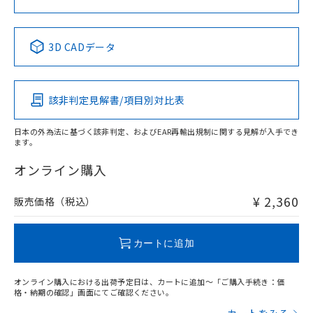
No
No
No
No
中国 RoHS表
※1 ※2
3D CADデータ
この製品の規格認証/適合状況ページへ
Pb
Hg
Cd
Cr(VI)
その他の認証はこちらのページからご検索ください
該非判定見解書/項目別対比表
X
O
O
O
日本の外為法に基づく該非判定、およびEAR再輸出規制に関する見解が入手でき
ます。
"対応済み"や非含有の記載がされた商品であっても、流通
在庫等で未対応品が混在する可能性があります。
オンライン購入
非含有品が必要な際は、弊社営業部門もしくは販売店へお
問い合わせください。
¥ 2,360
販売価格（税込）
この製品のRoHS/REACH対応状況ページへ
カートに追加
オンライン購入における出荷予定日は、カートに追加～「ご購入手続き：価
格・納期の確認」画面にてご確認ください。