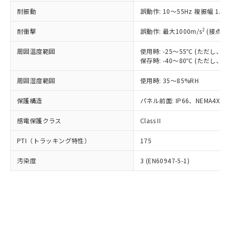
○
一定数以上の在庫あり
ニル類) : 1000ppm、 PBDEs(ポリ臭化ジフェニルエーテ
当社は規制貨物を破棄する場合は、完
ル) (DEHP)(別名：DOP) 1000ppm以下、フタル酸ブチ
正式な納期状況および標準価格はお客
ル類) : 1000ppm、
耐振動
誤動作: 10～55Hz 複振幅 1.
ルベンジル（BBP） 1000ppm以下、フタル酸ジブチル
全に破砕するなど、違法に輸出されな
DBP(フタル酸ジブチル) : 1000ppm、 DIBP(フタル酸ジ
様のお取引先、またはお客様担当のオ
（DBP） 1000ppm以下、フタル酸ジイソブチル
イソブチル) : 1000ppm、 BBP(フタル酸ブチルベンジ
△
一定数には満たないが在庫あり
いよう必要な手段を講じます。
ムロン制御機器販売店・当社販売員に
(DIBP) 1000ppm以下
2
耐衝撃
ル) : 1000ppm、
誤動作: 最大1000m/s
(接点開
当社は貴社製品を、核兵器、ミサイ
但し、RoHS指令で産業用監視および制御機器に対する
DEHP(フタル酸ビス(2-エチルヘキシル)) : 1000ppm
ご相談ください。
適用除外項目は除く。
ル、化学兵器、生物兵器またはその他
－
在庫なし(最新の在庫状況につ
オムロン制御機器販売店や当社販売拠
周囲温度範囲
使用時: -25～55℃ (ただし
フタル酸エステル類の４物質については閾値を超える意
武器並びにこれらの製造装置等に一切
いては、お客様のお取引先、ま
図的な使用がないことを確認しています。
保存時: -40～80℃ (ただし
点は「
販売ネットワーク
」をご確認
※2 環境保護使用期限
使用いたしません。
たはお客様担当のオムロン制御
ください。
当社は、貴社製品を第三者に販売する
周囲湿度範囲
使用時: 35～85%RH
機器販売店・当社販売員にご確
在庫状況および標準価格結果を当社の
※2 対応予定月
「ｅ」：有害物質（10物質）のすべてが基
場合は、上記1、2および3の内容を当
認ください)
事前の承諾なく第三者に漏洩または開
準値以下であることを示します。
保護構造
パネル前面: IP66、NEMA4X, N
該第三者に通知します。また当社は、
示しないようお願いします。
部品在庫の切り替え状況などにより、予定
「10」：通常の使用状況下において有害物
販売先および販売に係わる関係者が違
マイパーツ機能（部品リスト作成サー
空
受注生産機種、また在庫状況の
感電保護クラス
Class II
月が前後することがあります。
質が外部に漏えいし、環境に深刻な影響を
法に輸出するおそれがある場合は、取
ビス）をご利用いただくには、I-Web
白
情報を公開していない機種
及ぼさない年数を意味します。
り引きをいたしません。
メンバーズにご登録されている必要が
PTI（トラッキング特性）
175
「－」：未確認です。当社販売部門へお問
あります。
い合わせください。
お客様が当ウェブサイト上で当社にご
汚染度
3 (EN60947-5-1)
※3 非含有証明書ダウンロード
登録された部品リストについて、当社
および当社の共同利用者が、当社の製
下記の非含有証明書をダウンロードするこ
品・サービスに関するお客様との取
とができます。
合意する
キャンセル
引・商談に必要な範囲で利用すること
をご了承ください。
EU RoHS指令（10物質）の非含有証明書
※当社の共同利用者とは、
"個人情報