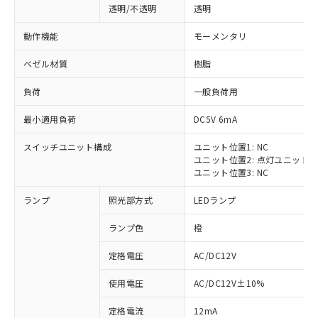
透明/不透明
透明
動作機能
モーメンタリ
ベゼル材質
樹脂
負荷
一般負荷用
最小適用負荷
DC5V 6mA
スイッチユニット構成
ユニット位置1: NC
ユニット位置2: 点灯ユニット
ユニット位置3: NC
ランプ
照光部方式
LEDランプ
ランプ色
橙
定格電圧
AC/DC12V
※1 対応状況
使用電圧
AC/DC12V±10%
定格電流
12mA
対応済み：EU RoHS指令（10物質）の