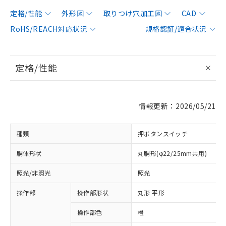
定格/性能
外形図
取りつけ穴加工図
CAD
RoHS/REACH対応状況
規格認証/適合状況
定格/性能
情報更新：2026/05/21
種類
押ボタンスイッチ
胴体形状
丸胴形(φ22/25mm共用)
照光/非照光
照光
操作部
操作部形状
丸形 平形
操作部色
橙