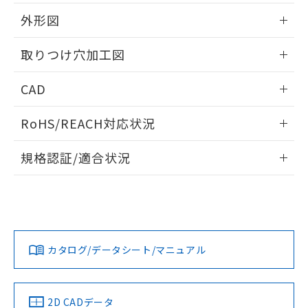
51物質の非含有証明書（当社基準）
の共同利用に関して"
の「1.共同利
※本証明書は発行日時点で非含有を証明す
外形図
用者の範囲」に記載されている法人を
るもので、過去に遡って非含有を証明する
指します。
ものではありません。
情報更新：2026/05/21
取りつけ穴加工図
また、RoHS指令のフタル酸エステル類４
物質の対応では、対応完了までの期間は出
情報更新：2026/05/21
CAD
荷製品に未対応品が混在することから備考
欄に対応日を記載しておりました。
ログイン/会員登録いただくと、CADデータをダウンロー
既に当社にて対応品への在庫切替を完了
RoHS/REACH対応状況
ドすることができます。
していることから、特段のことがない限
り、2022年1月12日より割愛しておりま
情報更新：2026/7/29
規格認証/適合状況
す。
ログイン/会員登録
EU RoHS
注意事項・凡例
UL認証
CSA認証
CEマーキング
Yes
Yes
Yes
対応状況
対応予定月
※1
※2
ダウンロードデータをご利用いただく前に、以下を必ずお読
みください。
カタログ/データシート/マニュアル
対応済み
ソフトウェアの使用条件
LR型式承認
DNV型式承認
BV型式承認
KR型式承
（イギリス
（ノルウェー
（フランス
（韓国
船舶規格）
船舶規格）
船舶規格）
船舶規格
中国 RoHS
注意事項・凡例
2D CADデータ