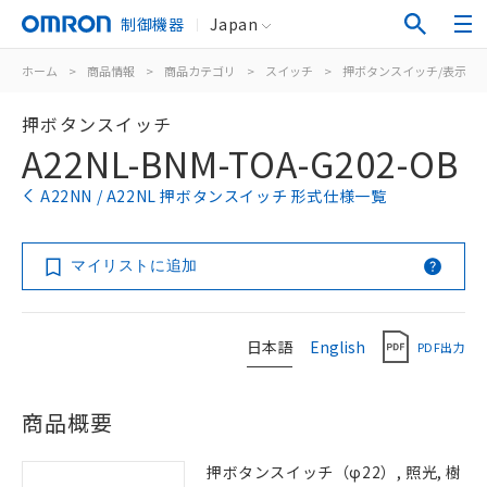
制御機器
Japan
ホーム
>
商品情報
>
商品カテゴリ
>
スイッチ
>
押ボタンスイッチ/表示灯
押ボタンスイッチ
A22NL-BNM-TOA-G202-OB
A22NN / A22NL 押ボタンスイッチ 形式仕様一覧
マイリストに追加
日本語
English
PDF出力
商品概要
押ボタンスイッチ（φ22）, 照光, 樹