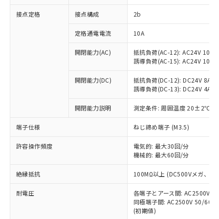
非含有に対応した製品が提供可能な商品で
接点定格
接点構成
2b
す。
対応予定：EU RoHS指令（10物質）の非含
ご利用条件
定格通電電流
10A
有に対応した製品に切り替える予定のある
商品です。
開閉能力(AC)
抵抗負荷(AC-12): AC24V 10A/A
対応予定なし：EU RoHS指令（10物質）の
誘導負荷(AC-15): AC24V 10A/AC
以下の条件をお読みいただき、同意のうえ
非含有に非対応の商品で、対応品を出す予
ご利用ください。
定はありません。
開閉能力(DC)
抵抗負荷(DC-12): DC24V 8A/DC
調査・確認中：EU RoHS指令（10物質）の
誘導負荷(DC-13): DC24V 4A/DC
本サービスは、当社制御機器事業取扱
※1 中国RoHS○×表
非含有の対応状況を調査中または確認中の
商品の当社在庫状況および標準価格
開閉能力説明
測定条件: 周囲温度 20±2℃、
商品です。
(税抜)を提供させていただくもので
「○」：最大均質材料含有率が中国RoHSの
非該当品：ライセンス料など無形物で、有
す。
端子仕様
ねじ締め端子 (M3.5)
基準値以下であることを示します。
害物質有無と関係のない商品です。
当社制御機器事業取扱商品の中には、
「×」：最大均質材料含有率が中国RoHSの
仕入先様の事情により、非含有部品として
本サービスの対象外となる商品もある
許容操作頻度
電気的: 最大30回/分
基準値を超えていることを示します。
いたものが、含有品と判明した場合などや
当社は、これら貴社製品のうち、外国
ことをご了承ください。
機械的: 最大60回/分
「－」：未確認です。当社販売部門へお問
むを得ず変更することがあります。
為替および外国貿易法に定める商品
在庫状況および標準価格照会結果は、
い合わせください。
（以下｢規制貨物等」という）を輸出
絶縁抵抗
100MΩ以上 (DC500Vメガ、
記載している更新日時点での社内デー
*EU RoHS指令（10物質）：
または国外への提供する場合は、日本
記
タに基づき作成されるものであり、閲
説明
鉛(Pb) 1000ppm以下、 水銀(Hg) 1000ppm以下、 カド
*中国RoHS10物質の基準値 (GB/T26572)：
国政府の輸出許可(または役務取引許
耐電圧
各端子とアース間: AC2500V 50/
号
覧された時点での実際の在庫および標
ミウム(Cd) 100ppm以下、
Pb(鉛) :1000ppm、 Hg(水銀) : 1000ppm、 Cd(カドミウ
同極端子間: AC2500V 50/60
可)を取得するなどの必要な手続きを
六価クロム(Cr(Ⅵ)) 1000ppm以下、ポリ臭化ビフェニル
ム) : 100ppm、
準価格とは異なる場合があることをご
類(PBB) 1000ppm以下、ポリ臭化ジフェニルエーテル類
(初期値)
Cr(Ⅵ)(六価クロム) : 1000ppm、 PBBs(ポリ臭化ビフェ
とります。
了承ください。
(PBDE) 1000ppm以下、フタル酸ビス(2-エチルヘキシ