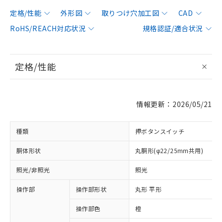
定格/性能
外形図
取りつけ穴加工図
CAD
RoHS/REACH対応状況
規格認証/適合状況
定格/性能
情報更新：2026/05/21
種類
押ボタンスイッチ
胴体形状
丸胴形(φ22/25mm共用)
照光/非照光
照光
操作部
操作部形状
丸形 平形
操作部色
橙