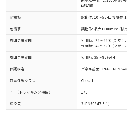
類(PBB) 1000ppm以下、ポリ臭化ジフェニルエーテル類
同極端子間: AC2500V 50/60
Cr(Ⅵ)(六価クロム) : 1000ppm、 PBBs(ポリ臭化ビフェ
とります。
了承ください。
(PBDE) 1000ppm以下、フタル酸ビス(2-エチルヘキシ
○
一定数以上の在庫あり
ニル類) : 1000ppm、 PBDEs(ポリ臭化ジフェニルエーテ
(初期値)
当社は規制貨物を破棄する場合は、完
ル) (DEHP)(別名：DOP) 1000ppm以下、フタル酸ブチ
正式な納期状況および標準価格はお客
ル類) : 1000ppm、
ルベンジル（BBP） 1000ppm以下、フタル酸ジブチル
全に破砕するなど、違法に輸出されな
DBP(フタル酸ジブチル) : 1000ppm、 DIBP(フタル酸ジ
様のお取引先、またはお客様担当のオ
耐振動
誤動作: 10～55Hz 複振幅 1.
（DBP） 1000ppm以下、フタル酸ジイソブチル
イソブチル) : 1000ppm、 BBP(フタル酸ブチルベンジ
△
一定数には満たないが在庫あり
いよう必要な手段を講じます。
ムロン制御機器販売店・当社販売員に
(DIBP) 1000ppm以下
ル) : 1000ppm、
当社は貴社製品を、核兵器、ミサイ
但し、RoHS指令で産業用監視および制御機器に対する
DEHP(フタル酸ビス(2-エチルヘキシル)) : 1000ppm
ご相談ください。
2
耐衝撃
誤動作: 最大1000m/s
(接点開
適用除外項目は除く。
ル、化学兵器、生物兵器またはその他
－
在庫なし(最新の在庫状況につ
オムロン制御機器販売店や当社販売拠
フタル酸エステル類の４物質については閾値を超える意
武器並びにこれらの製造装置等に一切
いては、お客様のお取引先、ま
周囲温度範囲
図的な使用がないことを確認しています。
使用時: -25～55℃ (ただし
点は「
販売ネットワーク
」をご確認
※2 環境保護使用期限
使用いたしません。
保存時: -40～80℃ (ただし
たはお客様担当のオムロン制御
ください。
当社は、貴社製品を第三者に販売する
機器販売店・当社販売員にご確
在庫状況および標準価格結果を当社の
※2 対応予定月
「ｅ」：有害物質（10物質）のすべてが基
周囲湿度範囲
使用時: 35～85%RH
場合は、上記1、2および3の内容を当
認ください)
事前の承諾なく第三者に漏洩または開
準値以下であることを示します。
該第三者に通知します。また当社は、
示しないようお願いします。
保護構造
パネル前面: IP66、NEMA4X, N
部品在庫の切り替え状況などにより、予定
「10」：通常の使用状況下において有害物
販売先および販売に係わる関係者が違
マイパーツ機能（部品リスト作成サー
空
受注生産機種、また在庫状況の
月が前後することがあります。
質が外部に漏えいし、環境に深刻な影響を
法に輸出するおそれがある場合は、取
ビス）をご利用いただくには、I-Web
白
情報を公開していない機種
感電保護クラス
Class II
及ぼさない年数を意味します。
り引きをいたしません。
メンバーズにご登録されている必要が
「－」：未確認です。当社販売部門へお問
あります。
PTI（トラッキング特性）
175
い合わせください。
お客様が当ウェブサイト上で当社にご
※3 非含有証明書ダウンロード
登録された部品リストについて、当社
汚染度
3 (EN60947-5-1)
および当社の共同利用者が、当社の製
下記の非含有証明書をダウンロードするこ
品・サービスに関するお客様との取
とができます。
合意する
キャンセル
引・商談に必要な範囲で利用すること
をご了承ください。
EU RoHS指令（10物質）の非含有証明書