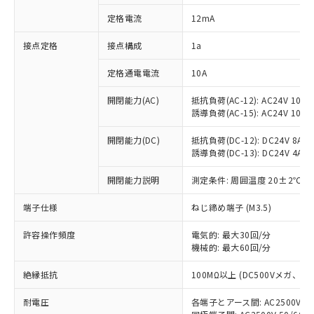
対応済み：EU RoHS指令（10物質）の
定格電流
12mA
非含有に対応した製品が提供可能な商品で
す。
接点定格
接点構成
1a
対応予定：EU RoHS指令（10物質）の非含
ご利用条件
有に対応した製品に切り替える予定のある
定格通電電流
10A
商品です。
対応予定なし：EU RoHS指令（10物質）の
開閉能力(AC)
抵抗負荷(AC-12): AC24V 10A/A
以下の条件をお読みいただき、同意のうえ
非含有に非対応の商品で、対応品を出す予
誘導負荷(AC-15): AC24V 10A/AC
ご利用ください。
定はありません。
調査・確認中：EU RoHS指令（10物質）の
開閉能力(DC)
抵抗負荷(DC-12): DC24V 8A/DC
本サービスは、当社制御機器事業取扱
※1 中国RoHS○×表
誘導負荷(DC-13): DC24V 4A/DC
非含有の対応状況を調査中または確認中の
商品の当社在庫状況および標準価格
商品です。
(税抜)を提供させていただくもので
開閉能力説明
測定条件: 周囲温度 20±2℃、
「○」：最大均質材料含有率が中国RoHSの
非該当品：ライセンス料など無形物で、有
す。
基準値以下であることを示します。
害物質有無と関係のない商品です。
当社制御機器事業取扱商品の中には、
端子仕様
ねじ締め端子 (M3.5)
「×」：最大均質材料含有率が中国RoHSの
仕入先様の事情により、非含有部品として
本サービスの対象外となる商品もある
基準値を超えていることを示します。
いたものが、含有品と判明した場合などや
当社は、これら貴社製品のうち、外国
ことをご了承ください。
許容操作頻度
電気的: 最大30回/分
「－」：未確認です。当社販売部門へお問
むを得ず変更することがあります。
為替および外国貿易法に定める商品
機械的: 最大60回/分
在庫状況および標準価格照会結果は、
い合わせください。
（以下｢規制貨物等」という）を輸出
記載している更新日時点での社内デー
*EU RoHS指令（10物質）：
または国外への提供する場合は、日本
絶縁抵抗
100MΩ以上 (DC500Vメガ、
記
タに基づき作成されるものであり、閲
説明
鉛(Pb) 1000ppm以下、 水銀(Hg) 1000ppm以下、 カド
*中国RoHS10物質の基準値 (GB/T26572)：
国政府の輸出許可(または役務取引許
号
覧された時点での実際の在庫および標
ミウム(Cd) 100ppm以下、
Pb(鉛) :1000ppm、 Hg(水銀) : 1000ppm、 Cd(カドミウ
耐電圧
各端子とアース間: AC2500V 50/
可)を取得するなどの必要な手続きを
六価クロム(Cr(Ⅵ)) 1000ppm以下、ポリ臭化ビフェニル
ム) : 100ppm、
準価格とは異なる場合があることをご