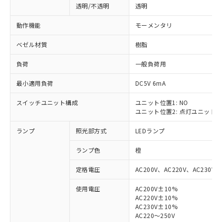
透明/不透明
透明
動作機能
モーメンタリ
ベゼル材質
樹脂
負荷
一般負荷用
最小適用負荷
DC5V 6mA
スイッチユニット構成
ユニット位置1: NO
ユニット位置2: 点灯ユニット
ランプ
照光部方式
LEDランプ
ランプ色
橙
定格電圧
AC200V、AC220V、AC230V、
使用電圧
AC200V±10%
AC220V±10%
※1 対応状況
AC230V±10%
AC220～250V