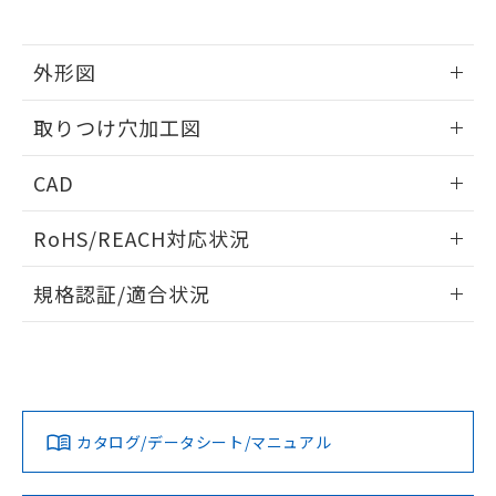
※当社の共同利用者とは、
"個人情報
51物質の非含有証明書（当社基準）
の共同利用に関して"
の「1.共同利
※本証明書は発行日時点で非含有を証明す
用者の範囲」に記載されている法人を
るもので、過去に遡って非含有を証明する
外形図
指します。
ものではありません。
情報更新：2026/05/21
また、RoHS指令のフタル酸エステル類４
取りつけ穴加工図
物質の対応では、対応完了までの期間は出
荷製品に未対応品が混在することから備考
情報更新：2026/05/21
CAD
欄に対応日を記載しておりました。
既に当社にて対応品への在庫切替を完了
ログイン/会員登録いただくと、CADデータをダウンロー
していることから、特段のことがない限
RoHS/REACH対応状況
ドすることができます。
り、2022年1月12日より割愛しておりま
す。
情報更新：2026/7/29
規格認証/適合状況
ログイン/会員登録
EU RoHS
注意事項・凡例
UL認証
CSA認証
CEマーキング
Yes
Yes
Yes
対応状況
対応予定月
※1
※2
ダウンロードデータをご利用いただく前に、以下を必ずお読
みください。
カタログ/データシート/マニュアル
対応済み
ソフトウェアの使用条件
LR型式承認
DNV型式承認
BV型式承認
KR型式承
（イギリス
（ノルウェー
（フランス
（韓国