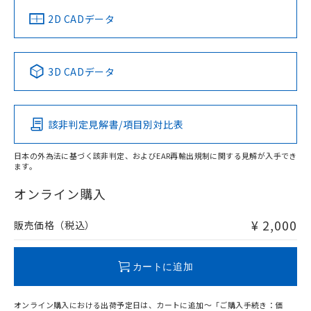
船舶規格）
船舶規格）
船舶規格）
船舶規格
中国 RoHS
注意事項・凡例
2D CADデータ
No
No
No
No
中国 RoHS表
※1 ※2
3D CADデータ
この製品の規格認証/適合状況ページへ
Pb
Hg
Cd
Cr(VI)
その他の認証はこちらのページからご検索ください
該非判定見解書/項目別対比表
O
O
O
O
日本の外為法に基づく該非判定、およびEAR再輸出規制に関する見解が入手でき
ます。
"対応済み"や非含有の記載がされた商品であっても、流通
在庫等で未対応品が混在する可能性があります。
オンライン購入
非含有品が必要な際は、弊社営業部門もしくは販売店へお
問い合わせください。
¥ 2,000
販売価格（税込）
この製品のRoHS/REACH対応状況ページへ
カートに追加
オンライン購入における出荷予定日は、カートに追加～「ご購入手続き：価