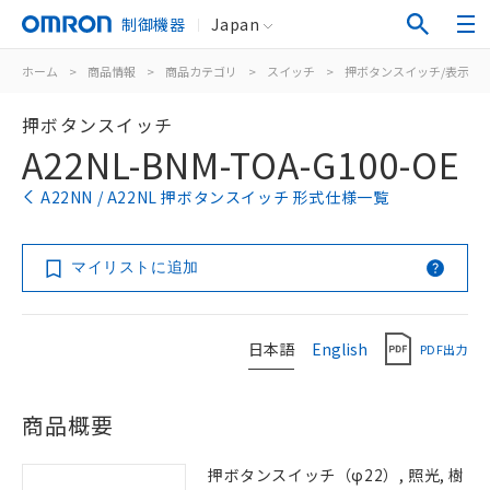
制御機器
Japan
ホーム
>
商品情報
>
商品カテゴリ
>
スイッチ
>
押ボタンスイッチ/表示灯
押ボタンスイッチ
A22NL-BNM-TOA-G100-OE
A22NN / A22NL 押ボタンスイッチ 形式仕様一覧
マイリストに追加
日本語
English
PDF出力
商品概要
押ボタンスイッチ（φ22）, 照光, 樹