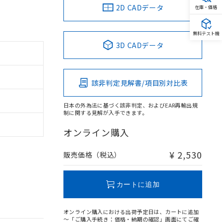
2D CADデータ
在庫・価格
無料テスト機
3D CADデータ
該非判定見解書/項目別対比表
日本の外為法に基づく該非判定、およびEAR再輸出規
制に関する見解が入手できます。
オンライン購入
¥ 2,530
販売価格（税込）
カートに追加
オンライン購入における出荷予定日は、カートに追加
～「ご購入手続き：価格・納期の確認」画面にてご確