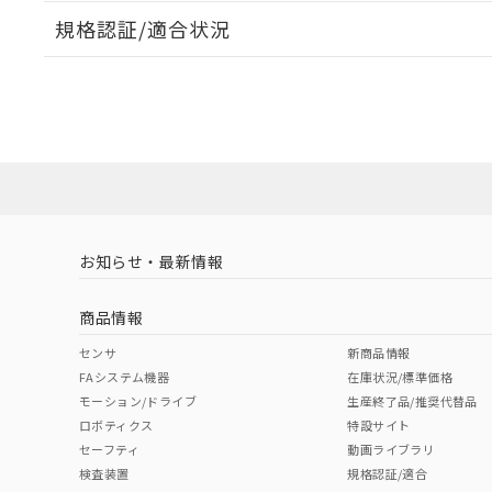
規格認証/適合状況
EU RoHS
注意事項・凡例
A22NL-BNM-TGA-P100-GDについての規格認証/適
営業員または販売店にお問い合わせください。
ダウンロードデータをご利用いただく前に、以下を必ずお読
対応状況
対応予定月
※1
※2
ソフトウェアの使用条件
対応済み
お知らせ・最新情報
中国 RoHS
注意事項・凡例
商品情報
中国 RoHS表
※1 ※2
センサ
新商品情報
FAシステム機器
在庫状況/標準価格
Pb
Hg
Cd
Cr(V
モーション/ドライブ
生産終了品/推奨代替品
ロボティクス
特設サイト
セーフティ
動画ライブラリ
検査装置
規格認証/適合
O
O
O
O