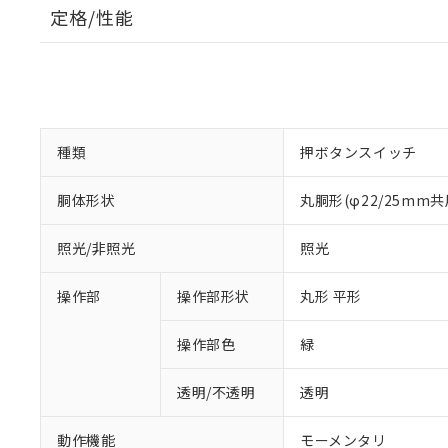
定格/性能
種類
押ボタンスイッチ
胴体形状
丸胴形(φ22/25mm共
照光/非照光
照光
操作部
操作部形状
丸形 平形
操作部色
緑
透明/不透明
透明
動作機能
モーメンタリ