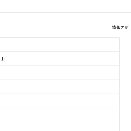
情報更新：2
用)