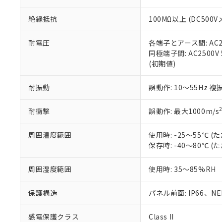
※本証明書は発行
また、RoHS指
絶縁抵抗
100MΩ以上 (DC5
混在することから
既に当社にて対応
り割愛しておりま
耐電圧
各端子とアース間: AC250
同極端子間: AC2500V
(初期値)
耐振動
誤動作: 10～55Hz 複
耐衝撃
誤動作: 最大1000m/s
周囲温度範囲
使用時: -25～55℃
保存時: -40～80℃
周囲湿度範囲
使用時: 35～85%RH
保護構造
パネル前面: IP66、NEM
感電保護クラス
Class II