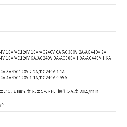
みいただき、同意のうえご利用ください。
材料含有率が中国RoHSの基準値以下であることを示します。
材料含有率が中国RoHSの基準値を超えていることを示します。
、当社制御機器事業取扱商品の当社在庫状況および標準価格(税抜)
ら貴社製品のうち、外国為替および外国貿易法に定める商品（以下｢
質）：
す。当社販売部門へお問い合わせください。
 水銀(Hg) 1000ppm以下、 カドミウム(Cd) 100ppm以下、
たは国外への提供する場合は、日本国政府の輸出許可(または役務取
000ppm以下、ポリ臭化ビフェニル類(PBB) 1000ppm以下、ポリ臭化ジフェニルエーテル類(P
事業取扱商品の中には、本サービスの対象外となる商品もあること
手続きをとります。
キシル) (DEHP)(別名：DOP) 1000ppm以下、フタル酸ブチルベンジル（BBP） 100
(GB/T26572)：
以下、フタル酸ジイソブチル (DIBP) 1000ppm以下
び標準価格照会結果は、記載している更新日時点での社内データに
物を破棄する場合は、完全に破砕するなど、違法に輸出されないよ
(水銀) : 1000ppm、 Cd(カドミウム) : 100ppm、
業用監視および制御機器に対する適用除外項目は除く。
覧された時点での実際の在庫および標準価格とは異なる場合がある
1000ppm、 PBBs(ポリ臭化ビフェニル類) : 1000ppm、 PBDEs(ポリ臭化ジフェニルエーテル類
物質については閾値を超える意図的な使用がないことを確認しています。
上の在庫あり
 1000ppm、 DIBP(フタル酸ジイソブチル) : 1000ppm、 BBP(フタル酸ブチルベンジル) :
品を、核兵器、ミサイル、化学兵器、生物兵器またはその他武器並
チルヘキシル)) : 1000ppm
況および標準価格はお客様のお取引先、またはお客様担当のオムロ
用いたしません。
V 10A/AC120V 10A/AC240V 6A/AC380V 2A/AC440V 2A
ご相談ください。
は満たないが在庫あり
製品を第三者に販売する場合は、上記1、2および3の内容を当該第
 10A/AC120V 6A/AC240V 3A/AC380V 1.9A/AC440V 1.6A
機器販売店や当社販売拠点は「
販売ネットワーク
」をご確認くだ
販売先および販売に係わる関係者が違法に輸出するおそれがある場
用期限
び標準価格結果を当社の事前の承諾なく第三者に漏洩または開示し
え状況などにより、予定月が前後することがあります。
(最新の在庫状況については、お客様のお取引先、またはお客様担当
V 8A/DC120V 2.2A/DC240V 1.1A
（10物質）のすべてが基準値以下であることを示します。
店・当社販売員にご確認ください)
V 4A/DC120V 1.1A/DC240V 0.55A
能（部品リスト作成サービス）をご利用いただくには、I-Webメン
使用状況下において有害物質が外部に漏えいし、環境に深刻な影響を
あります。
機種、また在庫状況の情報を公開していない機種
ェブサイト上で当社にご登録された部品リストについて、当社およ
0±2℃、周囲湿度 65±5%RH、操作ひん度 30回/min
書ダウンロード
す。当社販売部門へお問い合わせください。
品・サービスに関するお客様との取引・商談に必要な範囲で利用す
合意する
キャンセル
書をダウンロードすることができます。
子台
利用者とは、
"個人情報の共同利用に関して"
の「1.共同利用者の
します。
10物質）の非含有証明書
明書（当社基準）