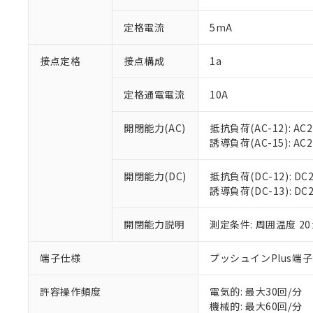
があります。
以下の条件をお読
「○」：最大均質
定格電流
5mA
「×」：最大均質
本サービスは
当社は、これ
*EU RoHS指令（10物
「－」：未確認で
鉛(Pb) 1000ppm以下、
くものです。
う）を輸出ま
記
説明
六価クロム(Cr(Ⅵ)) 1
接点定格
接点構成
1a
当社制御機器
などの必要な
フタル酸ビス(2-エチルヘ
号
*中国RoHS10物質の基準値 
ル（DBP） 1000ppm
在庫状況およ
当社は規制貨
Pb(鉛) :1000ppm、 Hg
但し、RoHS指令で産
のであり、閲
ます。
定格通電電流
10A
Cr(Ⅵ)(六価クロム) : 
フタル酸エステル類の４
○
一定数以
DBP(フタル酸ジブチル) :
い。
当社は貴社製
DEHP(フタル酸ビス(2-エ
正式な納期状
置等に一切使
開閉能力(AC)
抵抗負荷(AC-12): AC24
当社販売員に
※2 対応予定月
△
一定数に
当社は、貴社
誘導負荷(AC-15): AC24V
オムロン制御
また当社は、
※2 環境保護使
在庫状況およ
部品在庫の切り替
たしません。
－
在庫なし
開閉能力(DC)
抵抗負荷(DC-12): DC24
す。
「ｅ」：有害物質
機器販売
誘導負荷(DC-13): DC24
マイパーツ機
「10」：通常の
ている必要が
味します。
空
受注生産
お客様が当ウ
開閉能力説明
測定条件: 周囲温度 2
※3 非含有証明
「－」：未確認で
白
が、当社の製
さい。
下記の非含有証明
端子仕様
プッシュインPlus端
※当社の共同
いる法人を指
EU RoHS指令（
許容操作頻度
電気的: 最大30回/分
51物質の非含有証
機械的: 最大60回/分