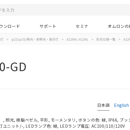
ウンロード
サポート
セミナ
オムロンの
示灯
>
φ22(φ25):照光・非照光・表示灯
>
A22NN / A22NL
>
形式仕様一覧
>
A22
0-GD
日本語
English
照光, 樹脂ベゼル, 平形, モーメンタリ, ボタンの色: 緑, IP66, プッ
ユニット/-, LEDランプ色: 緑, LEDランプ電圧: AC100/110/120V