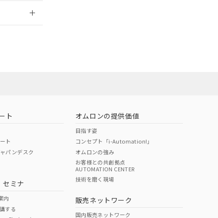
2026/7/29
担当オムロン
お問い合わせ
ート
オムロンの提供価値
目指す姿
ポート
コンセプト「i-Automation!」
ジャパンデスク
オムロンの強み
お客様との共創拠点
AUTOMATION CENTER
DIBP
BBP
DEHP
環境保護
技術を磨く現場
・セミナ
使用期限
案内
販売ネットワーク
講する
O
O
O
e
国内販売ネットワーク