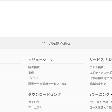
情報更新：
ログイン/会員登録
合状況については、「カスタマーサポートセンタ お客様相談室」または貴社
みください。
非含有証明書
※3
ページ先頭へ戻る
ダウンロードはこちら
ソリューション
サービスサポ
解決提案
テスト機貸出
事例
ロボティクスサ
イベント
日本語相談窓口
現場データ活用サービスi-BELT
輸出該非判定
I)
PBBs
PBDEs
DBP
ダウンロードセンタ
eラーニング
カタログ
eラーニングのご
マニュアル
コースを選んで受
O
O
O