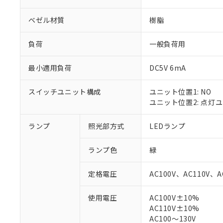
ベゼル材質
樹脂
負荷
一般負荷用
最小適用負荷
DC5V 6mA
スイッチユニット構成
ユニット位置1: NO
ユニット位置2: 点灯
ランプ
照光部方式
LEDランプ
※1 対応状況
ランプ色
緑
対応済み：EU
対応予定：EU R
定格電圧
AC100V、AC110V、A
対応予定なし：EU
調査・確認中：EU
ご利用条件
使用電圧
AC100V±10%
非該当品：ライセ
AC110V±10%
※1 中国RoHS
仕入先様の事情に
AC100～130V