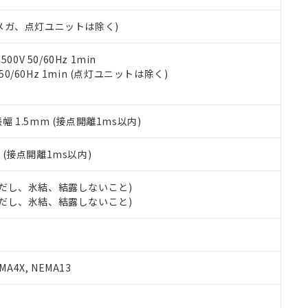
日時点で非含有を証明するもので、過去に遡って非含有を証明するも
令のフタル酸エステル類４物質の対応では、対応完了までの期間は出
00Vメガ、点灯ユニットは除く)
備考欄に対応日を記載しておりました。
品への在庫切替を完了していることから、特段のことがない限り、20
す。
0V 50/60Hz 1min
 50/60Hz 1min (点灯ユニットは除く)
振幅 1.5mm (接点開離1ms以内)
2
(接点開離1ms以内)
 (ただし、氷結、結露しないこと)
 (ただし、氷結、結露しないこと)
A4X, NEMA13