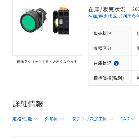
在庫/販売状況
20
在庫/販売状況 ご利用条
販売状況
機種区分
画像をクリックすると大きくなります
在庫状況
標準価格(税別)
詳細情報
定格/性能
外形図
取りつけ穴加工図
CAD