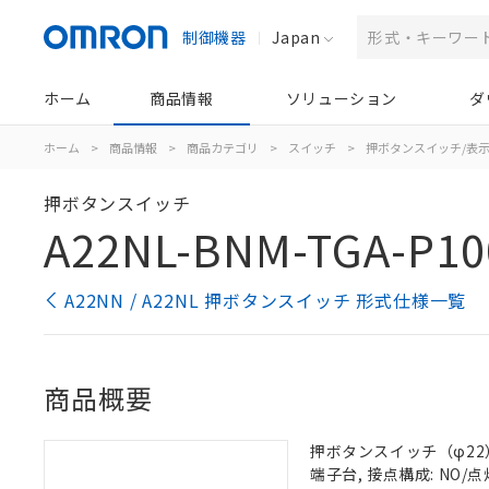
制御機器
Japan
ホーム
商品情報
ソリューション
ダ
ホーム
>
商品情報
>
商品カテゴリ
>
スイッチ
>
押ボタンスイッチ/表
押ボタンスイッチ
A22NL-BNM-TGA-P10
A22NN / A22NL 押ボタンスイッチ 形式仕様一覧
商品概要
押ボタンスイッチ（φ22）, 
端子台, 接点構成: NO/点灯