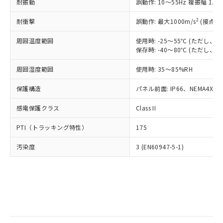
当社は規制貨物を破棄する場合は、完
耐振動
ル) (DEHP)(別名：DOP) 1000ppm以下、フタル酸ブチ
誤動作: 10～55Hz 複振幅 1.
正式な納期状況および標準価格はお客
ル類) : 1000ppm、
ルベンジル（BBP） 1000ppm以下、フタル酸ジブチル
全に破砕するなど、違法に輸出されな
DBP(フタル酸ジブチル) : 1000ppm、 DIBP(フタル酸ジ
様のお取引先、またはお客様担当のオ
（DBP） 1000ppm以下、フタル酸ジイソブチル
イソブチル) : 1000ppm、 BBP(フタル酸ブチルベンジ
△
一定数には満たないが在庫あり
いよう必要な手段を講じます。
2
耐衝撃
誤動作: 最大1000m/s
(接点開
ムロン制御機器販売店・当社販売員に
(DIBP) 1000ppm以下
ル) : 1000ppm、
当社は貴社製品を、核兵器、ミサイ
但し、RoHS指令で産業用監視および制御機器に対する
DEHP(フタル酸ビス(2-エチルヘキシル)) : 1000ppm
ご相談ください。
適用除外項目は除く。
周囲温度範囲
使用時: -25～55℃ (ただし
ル、化学兵器、生物兵器またはその他
－
在庫なし(最新の在庫状況につ
オムロン制御機器販売店や当社販売拠
フタル酸エステル類の４物質については閾値を超える意
保存時: -40～80℃ (ただし
武器並びにこれらの製造装置等に一切
いては、お客様のお取引先、ま
図的な使用がないことを確認しています。
点は「
販売ネットワーク
」をご確認
※2 環境保護使用期限
使用いたしません。
たはお客様担当のオムロン制御
ください。
周囲湿度範囲
使用時: 35～85%RH
当社は、貴社製品を第三者に販売する
機器販売店・当社販売員にご確
在庫状況および標準価格結果を当社の
※2 対応予定月
「ｅ」：有害物質（10物質）のすべてが基
場合は、上記1、2および3の内容を当
認ください)
事前の承諾なく第三者に漏洩または開
保護構造
パネル前面: IP66、NEMA4X, N
準値以下であることを示します。
該第三者に通知します。また当社は、
示しないようお願いします。
部品在庫の切り替え状況などにより、予定
「10」：通常の使用状況下において有害物
販売先および販売に係わる関係者が違
マイパーツ機能（部品リスト作成サー
感電保護クラス
Class II
空
受注生産機種、また在庫状況の
月が前後することがあります。
質が外部に漏えいし、環境に深刻な影響を
法に輸出するおそれがある場合は、取
ビス）をご利用いただくには、I-Web
白
情報を公開していない機種
及ぼさない年数を意味します。
り引きをいたしません。
PTI（トラッキング特性）
175
メンバーズにご登録されている必要が
「－」：未確認です。当社販売部門へお問
あります。
い合わせください。
汚染度
3 (EN60947-5-1)
お客様が当ウェブサイト上で当社にご
※3 非含有証明書ダウンロード
登録された部品リストについて、当社
および当社の共同利用者が、当社の製
下記の非含有証明書をダウンロードするこ
品・サービスに関するお客様との取
とができます。
合意する
キャンセル
引・商談に必要な範囲で利用すること
をご了承ください。
EU RoHS指令（10物質）の非含有証明書
※当社の共同利用者とは、
"個人情報
51物質の非含有証明書（当社基準）