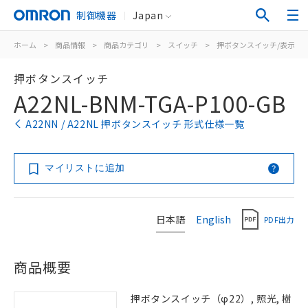
制御機器
Japan
ホーム
>
商品情報
>
商品カテゴリ
>
スイッチ
>
押ボタンスイッチ/表示灯
押ボタンスイッチ
A22NL-BNM-TGA-P100-GB
A22NN / A22NL 押ボタンスイッチ 形式仕様一覧
マイリストに追加
日本語
English
PDF出力
商品概要
押ボタンスイッチ（φ22）, 照光, 樹