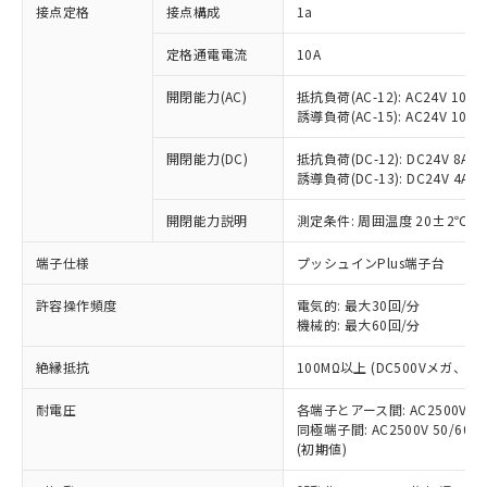
非含有に対応した製品が提供可能な商品で
接点定格
接点構成
1a
す。
対応予定：EU RoHS指令（10物質）の非含
定格通電電流
10A
ご利用条件
有に対応した製品に切り替える予定のある
商品です。
開閉能力(AC)
抵抗負荷(AC-12): AC24V 10A/A
誘導負荷(AC-15): AC24V 10A/AC
対応予定なし：EU RoHS指令（10物質）の
以下の条件をお読みいただき、同意のうえ
非含有に非対応の商品で、対応品を出す予
ご利用ください。
開閉能力(DC)
抵抗負荷(DC-12): DC24V 8A/DC
定はありません。
誘導負荷(DC-13): DC24V 4A/DC
調査・確認中：EU RoHS指令（10物質）の
本サービスは、当社制御機器事業取扱
※1 中国RoHS○×表
非含有の対応状況を調査中または確認中の
商品の当社在庫状況および標準価格
開閉能力説明
測定条件: 周囲温度 20±2℃、
商品です。
(税抜)を提供させていただくもので
「○」：最大均質材料含有率が中国RoHSの
非該当品：ライセンス料など無形物で、有
端子仕様
プッシュインPlus端子台
す。
基準値以下であることを示します。
害物質有無と関係のない商品です。
当社制御機器事業取扱商品の中には、
「×」：最大均質材料含有率が中国RoHSの
仕入先様の事情により、非含有部品として
許容操作頻度
電気的: 最大30回/分
本サービスの対象外となる商品もある
基準値を超えていることを示します。
いたものが、含有品と判明した場合などや
機械的: 最大60回/分
当社は、これら貴社製品のうち、外国
ことをご了承ください。
「－」：未確認です。当社販売部門へお問
むを得ず変更することがあります。
為替および外国貿易法に定める商品
在庫状況および標準価格照会結果は、
い合わせください。
絶縁抵抗
100MΩ以上 (DC500Vメガ、
（以下｢規制貨物等」という）を輸出
記載している更新日時点での社内デー
*EU RoHS指令（10物質）：
または国外への提供する場合は、日本
記
タに基づき作成されるものであり、閲
説明
耐電圧
鉛(Pb) 1000ppm以下、 水銀(Hg) 1000ppm以下、 カド
各端子とアース間: AC2500V 50/
*中国RoHS10物質の基準値 (GB/T26572)：
国政府の輸出許可(または役務取引許
号
覧された時点での実際の在庫および標
ミウム(Cd) 100ppm以下、
Pb(鉛) :1000ppm、 Hg(水銀) : 1000ppm、 Cd(カドミウ
同極端子間: AC2500V 50/60
可)を取得するなどの必要な手続きを
六価クロム(Cr(Ⅵ)) 1000ppm以下、ポリ臭化ビフェニル
ム) : 100ppm、
準価格とは異なる場合があることをご
(初期値)
類(PBB) 1000ppm以下、ポリ臭化ジフェニルエーテル類
Cr(Ⅵ)(六価クロム) : 1000ppm、 PBBs(ポリ臭化ビフェ
とります。
了承ください。
(PBDE) 1000ppm以下、フタル酸ビス(2-エチルヘキシ
○
一定数以上の在庫あり
ニル類) : 1000ppm、 PBDEs(ポリ臭化ジフェニルエーテ