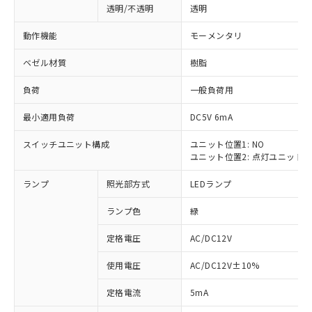
透明/不透明
透明
動作機能
モーメンタリ
ベゼル材質
樹脂
負荷
一般負荷用
最小適用負荷
DC5V 6mA
スイッチユニット構成
ユニット位置1: NO
ユニット位置2: 点灯ユニット
ランプ
照光部方式
LEDランプ
ランプ色
緑
定格電圧
AC/DC12V
使用電圧
AC/DC12V±10%
※1 対応状況
定格電流
5mA
対応済み：EU RoHS指令（10物質）の