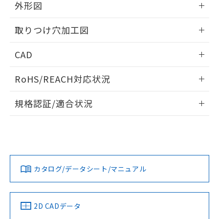
の共同利用に関して"
の「1.共同利
外形図
※本証明書は発行日時点で非含有を証明す
用者の範囲」に記載されている法人を
るもので、過去に遡って非含有を証明する
指します。
情報更新：2026/05/21
ものではありません。
取りつけ穴加工図
また、RoHS指令のフタル酸エステル類４
物質の対応では、対応完了までの期間は出
情報更新：2026/05/21
CAD
荷製品に未対応品が混在することから備考
欄に対応日を記載しておりました。
ログイン/会員登録いただくと、CADデータをダウンロー
RoHS/REACH対応状況
既に当社にて対応品への在庫切替を完了
ドすることができます。
していることから、特段のことがない限
情報更新：2026/7/29
り、2022年1月12日より割愛しておりま
規格認証/適合状況
す。
ログイン/会員登録
EU RoHS
注意事項・凡例
A22NL-BNM-TGA-P100-GBについての規格認証/適合状況に
ついては、「カスタマーサポートセンタ お客様相談室」また
は貴社担当オムロン営業員または販売店にお問い合わせくだ
対応状況
対応予定月
※1
※2
さい。
ダウンロードデータをご利用いただく前に、以下を必ずお読
みください。
カタログ/データシート/マニュアル
対応済み
ソフトウェアの使用条件
お問い合わせ
中国 RoHS
注意事項・凡例
2D CADデータ