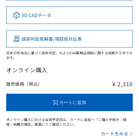
中国 RoHS表
※1 ※2
3D CADデータ
Pb
Hg
Cd
Cr(VI)
該非判定見解書/項目別対比表
X
O
O
O
日本の外為法に基づく該非判定、およびEAR再輸出規制に関する見解が入手でき
ます。
"対応済み"や非含有の記載がされた商品であっても、流通
在庫等で未対応品が混在する可能性があります。
オンライン購入
非含有品が必要な際は、弊社営業部門もしくは販売店へお
問い合わせください。
¥ 2,310
販売価格（税込）
この製品のRoHS/REACH対応状況ページへ
カートに追加
オンライン購入における出荷予定日は、カートに追加～「ご購入手続き：価
格・納期の確認」画面にてご確認ください。
カートをみる