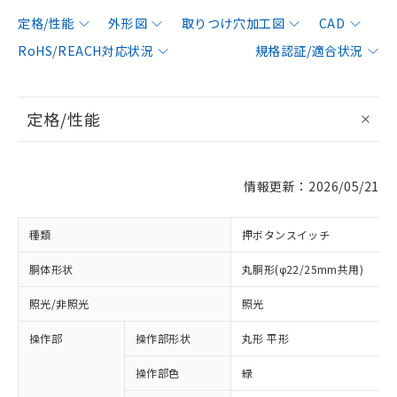
定格/性能
外形図
取りつけ穴加工図
CAD
RoHS/REACH対応状況
規格認証/適合状況
定格/性能
情報更新：2026/05/21
種類
押ボタンスイッチ
胴体形状
丸胴形(φ22/25mm共用)
照光/非照光
照光
操作部
操作部形状
丸形 平形
操作部色
緑