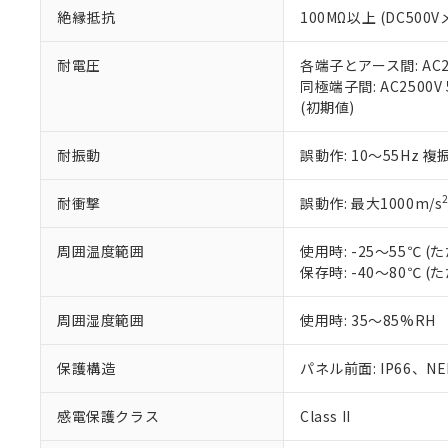
また、RoHS指
絶縁抵抗
100MΩ以上 (DC5
混在することから
既に当社にて対応
耐電圧
各端子とアース間: AC250
り割愛しておりま
同極端子間: AC2500V
(初期値)
耐振動
誤動作: 10～55Hz 複
耐衝撃
誤動作: 最大1000m/s
周囲温度範囲
使用時: -25～55℃
保存時: -40～80℃
周囲湿度範囲
使用時: 35～85%RH
保護構造
パネル前面: IP66、NEM
感電保護クラス
Class II