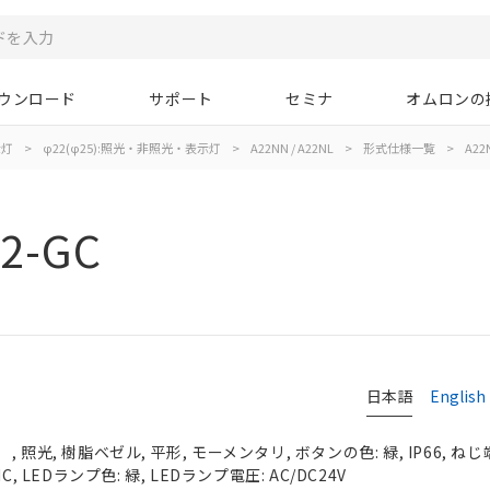
ウンロード
サポート
セミナ
オムロンの
示灯
>
φ22(φ25):照光・非照光・表示灯
>
A22NN / A22NL
>
形式仕様一覧
>
A22
2-GC
日本語
English
照光, 樹脂ベゼル, 平形, モーメンタリ, ボタンの色: 緑, IP66, ねじ
, LEDランプ色: 緑, LEDランプ電圧: AC/DC24V