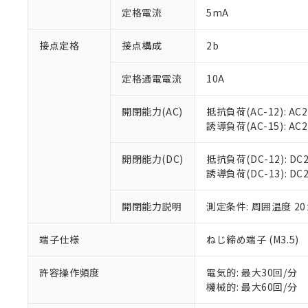
「○」：最大均質
定格電流
5mA
「×」：最大均質
本サービスは
当社は、これ
*EU RoHS指令（10物
「－」：未確認で
鉛(Pb) 1000ppm以下、
くものです。
う）を輸出ま
接点定格
接点構成
2b
記
説明
六価クロム(Cr(Ⅵ)) 1
当社制御機器
などの必要な
フタル酸ビス(2-エチルヘ
号
*中国RoHS10物質の基準値 
ル（DBP） 1000ppm
在庫状況およ
当社は規制貨
Pb(鉛) :1000ppm、 Hg
定格通電電流
10A
但し、RoHS指令で産
のであり、閲
ます。
Cr(Ⅵ)(六価クロム) : 
フタル酸エステル類の４
○
一定数以
DBP(フタル酸ジブチル) :
い。
当社は貴社製
DEHP(フタル酸ビス(2-エ
開閉能力(AC)
抵抗負荷(AC-12): AC24
正式な納期状
置等に一切使
誘導負荷(AC-15): AC24V
当社販売員に
※2 対応予定月
△
一定数に
当社は、貴社
オムロン制御
また当社は、
※2 環境保護使
在庫状況およ
部品在庫の切り替
たしません。
開閉能力(DC)
抵抗負荷(DC-12): DC24
－
在庫なし
す。
誘導負荷(DC-13): DC24
「ｅ」：有害物質
機器販売
マイパーツ機
「10」：通常の
ている必要が
味します。
開閉能力説明
測定条件: 周囲温度 2
空
受注生産
お客様が当ウ
※3 非含有証明
「－」：未確認で
白
が、当社の製
端子仕様
ねじ締め端子 (M3.5)
さい。
下記の非含有証明
※当社の共同
いる法人を指
許容操作頻度
電気的: 最大30回/分
EU RoHS指令（
機械的: 最大60回/分
51物質の非含有証
※本証明書は発行