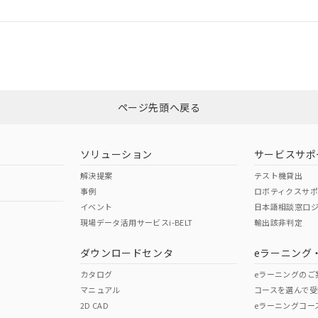
ログイン/会員登録
CCC認証
電波法
みください。
Yes
N/A
非含有証明書
※3
ページ先頭へ戻る
ダウンロードはこちら
型式承認
NK型式承認
ABS型式承認
韓国
（日本
（アメリカ
ソリューション
サービスサポ
舶規格）
船舶規格）
船舶規格）
解決提案
テスト機貸出
事例
ロボティクスサ
No
No
イベント
日本語相談窓口
現場データ活用サービスi-BELT
輸出該非判定
I)
PBBs
PBDEs
DBP
ダウンロードセンタ
eラーニング
この製品の規格認証/適合
その他の認証はこちらのページからご
カタログ
eラーニングのご
マニュアル
コースを選んで受
O
O
O
2D CAD
eラーニングコー