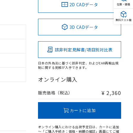
2D CADデータ
在庫・価格
無料テスト機
3D CADデータ
該非判定見解書/項目別対比表
日本の外為法に基づく該非判定、およびEAR再輸出規
制に関する見解が入手できます。
オンライン購入
¥ 2,360
販売価格（税込）
カートに追加
オンライン購入における出荷予定日は、カートに追加
～「ご購入手続き：価格・納期の確認」画面にてご確