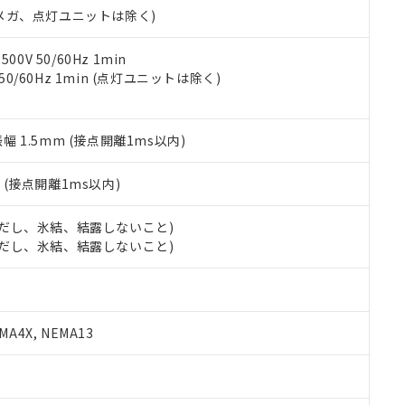
令のフタル酸エステル類４物質の対応では、対応完了までの期間は出
00Vメガ、点灯ユニットは除く)
備考欄に対応日を記載しておりました。
品への在庫切替を完了していることから、特段のことがない限り、20
0V 50/60Hz 1min
す。
 50/60Hz 1min (点灯ユニットは除く)
振幅 1.5mm (接点開離1ms以内)
2
(接点開離1ms以内)
 (ただし、氷結、結露しないこと)
 (ただし、氷結、結露しないこと)
A4X, NEMA13