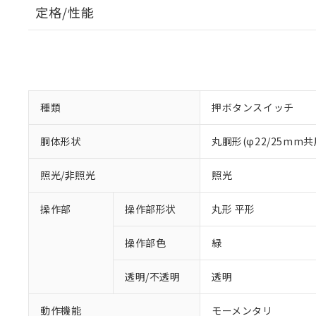
定格/性能
種類
押ボタンスイッチ
胴体形状
丸胴形(φ22/25mm共
照光/非照光
照光
操作部
操作部形状
丸形 平形
操作部色
緑
透明/不透明
透明
動作機能
モーメンタリ