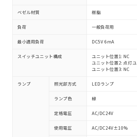
ベゼル材質
樹脂
負荷
一般負荷用
最小適用負荷
DC5V 6mA
スイッチユニット構成
ユニット位置1: NC
ユニット位置2: 点灯
ユニット位置3: NC
※1 対応状況
ランプ
照光部方式
LEDランプ
対応済み：EU
ランプ色
緑
対応予定：EU R
対応予定なし：EU
定格電圧
AC/DC24V
調査・確認中：EU
ご利用条件
非該当品：ライセ
※1 中国RoHS
使用電圧
AC/DC24V±10%
仕入先様の事情に
があります。
以下の条件をお読