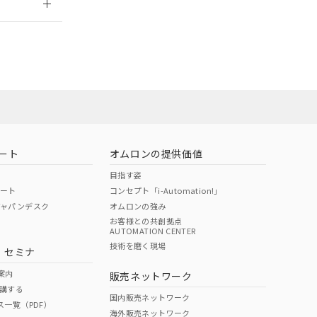
ート
オムロンの提供価値
目指す姿
ポート
コンセプト「i-Automation!」
ジャパンデスク
オムロンの強み
お客様との共創拠点
AUTOMATION CENTER
DIBP
BBP
DEHP
環境保護
技術を磨く現場
・セミナ
状況ページへ
使用期限
検索ください
案内
販売ネットワーク
講する
O
O
O
10
国内販売ネットワーク
ス一覧（PDF）
海外販売ネットワーク