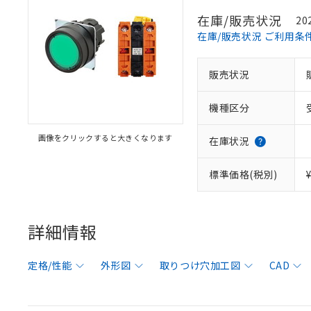
在庫/販売状況
20
在庫/販売状況 ご利用条
販売状況
機種区分
画像をクリックすると大きくなります
在庫状況
標準価格(税別)
詳細情報
定格/性能
外形図
取りつけ穴加工図
CAD