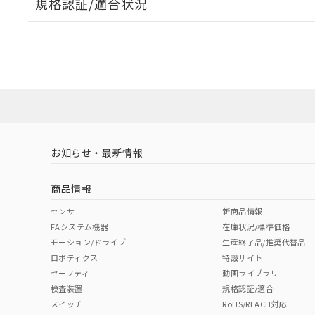
規格認証/適合状況
EU RoHS
注意事項・凡例
UL認証
CSA認証
CEマーキング
ダウンロードデータをご利用いただく前に、以下を必ずお読
Yes
Yes
Yes
対応状況
対応予定月
※1
※2
ソフトウェアの使用条件
対応済み
LR型式承認
DNV型式承認
BV型式承認
KR
（イギリス
（ノルウェー
（フランス
（
お知らせ・最新情報
中国 RoHS
注意事項・凡例
船舶規格）
船舶規格）
船舶規格）
船
商品情報
No
No
No
No
中国 RoHS表
※1 ※2
センサ
新商品情報
FAシステム機器
在庫状況/標準価格
Pb
Hg
Cd
Cr(V
モーション/ドライブ
生産終了品/推奨代替品
ロボティクス
特設サイト
セーフティ
動画ライブラリ
検査装置
規格認証/適合
X
O
O
O
スイッチ
RoHS/REACH対応