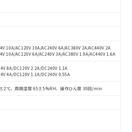
材料含有率が中国RoHSの基準値以下であることを示します。
材料含有率が中国RoHSの基準値を超えていることを示します。
、当社制御機器事業取扱商品の当社在庫状況および標準価格(税抜)
ら貴社製品のうち、外国為替および外国貿易法に定める商品（以下｢
質）：
す。当社販売部門へお問い合わせください。
 水銀(Hg) 1000ppm以下、 カドミウム(Cd) 100ppm以下、
たは国外への提供する場合は、日本国政府の輸出許可(または役務取
000ppm以下、ポリ臭化ビフェニル類(PBB) 1000ppm以下、ポリ臭化ジフェニルエーテル類(P
事業取扱商品の中には、本サービスの対象外となる商品もあること
手続きをとります。
キシル) (DEHP)(別名：DOP) 1000ppm以下、フタル酸ブチルベンジル（BBP） 100
(GB/T26572)：
以下、フタル酸ジイソブチル (DIBP) 1000ppm以下
び標準価格照会結果は、記載している更新日時点での社内データに
物を破棄する場合は、完全に破砕するなど、違法に輸出されないよ
(水銀) : 1000ppm、 Cd(カドミウム) : 100ppm、
業用監視および制御機器に対する適用除外項目は除く。
覧された時点での実際の在庫および標準価格とは異なる場合がある
1000ppm、 PBBs(ポリ臭化ビフェニル類) : 1000ppm、 PBDEs(ポリ臭化ジフェニルエーテル類
物質については閾値を超える意図的な使用がないことを確認しています。
上の在庫あり
 1000ppm、 DIBP(フタル酸ジイソブチル) : 1000ppm、 BBP(フタル酸ブチルベンジル) :
品を、核兵器、ミサイル、化学兵器、生物兵器またはその他武器並
チルヘキシル)) : 1000ppm
V 10A/AC120V 10A/AC240V 6A/AC380V 2A/AC440V 2A
況および標準価格はお客様のお取引先、またはお客様担当のオムロ
用いたしません。
 10A/AC120V 6A/AC240V 3A/AC380V 1.9A/AC440V 1.6A
ご相談ください。
は満たないが在庫あり
製品を第三者に販売する場合は、上記1、2および3の内容を当該第
機器販売店や当社販売拠点は「
販売ネットワーク
」をご確認くだ
販売先および販売に係わる関係者が違法に輸出するおそれがある場
用期限
び標準価格結果を当社の事前の承諾なく第三者に漏洩または開示し
え状況などにより、予定月が前後することがあります。
V 8A/DC120V 2.2A/DC240V 1.1A
(最新の在庫状況については、お客様のお取引先、またはお客様担当
V 4A/DC120V 1.1A/DC240V 0.55A
（10物質）のすべてが基準値以下であることを示します。
店・当社販売員にご確認ください)
能（部品リスト作成サービス）をご利用いただくには、I-Webメン
使用状況下において有害物質が外部に漏えいし、環境に深刻な影響を
あります。
0±2℃、周囲湿度 65±5%RH、操作ひん度 30回/min
機種、また在庫状況の情報を公開していない機種
ェブサイト上で当社にご登録された部品リストについて、当社およ
書ダウンロード
す。当社販売部門へお問い合わせください。
品・サービスに関するお客様との取引・商談に必要な範囲で利用す
合意する
キャンセル
書をダウンロードすることができます。
利用者とは、
"個人情報の共同利用に関して"
の「1.共同利用者の
します。
10物質）の非含有証明書
明書（当社基準）
日時点で非含有を証明するもので、過去に遡って非含有を証明するも