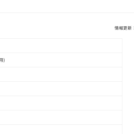
情報更新：2
用)