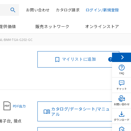
お問い合わせ
カタログ請求
ログイン/新規登録
検索
提供価値
販売ネットワーク
オンラインストア
NL-BNM-TGA-G202-GC
マイリストに追加
FAQ
チャット
お問い合わせ
PDF出力
カタログ/データシート/マニュ
アル
端子台, 接点
ダウンロード