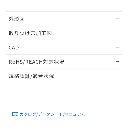
※当社の共同利用者とは、
"個人情報
51物質の非含有証明書（当社基準）
の共同利用に関して"
の「1.共同利
※本証明書は発行日時点で非含有を証明す
用者の範囲」に記載されている法人を
るもので、過去に遡って非含有を証明する
外形図
指します。
ものではありません。
情報更新：2026/05/21
また、RoHS指令のフタル酸エステル類４
取りつけ穴加工図
物質の対応では、対応完了までの期間は出
荷製品に未対応品が混在することから備考
情報更新：2026/05/21
CAD
欄に対応日を記載しておりました。
既に当社にて対応品への在庫切替を完了
ログイン/会員登録いただくと、CADデータをダウンロー
していることから、特段のことがない限
RoHS/REACH対応状況
ドすることができます。
り、2022年1月12日より割愛しておりま
す。
情報更新：2026/7/29
規格認証/適合状況
ログイン/会員登録
EU RoHS
注意事項・凡例
UL認証
CSA認証
CEマーキング
Yes
Yes
Yes
対応状況
対応予定月
※1
※2
ダウンロードデータをご利用いただく前に、以下を必ずお読
みください。
カタログ/データシート/マニュアル
対応済み
ソフトウェアの使用条件
LR型式承認
DNV型式承認
BV型式承認
KR型式承
（イギリス
（ノルウェー
（フランス
（韓国