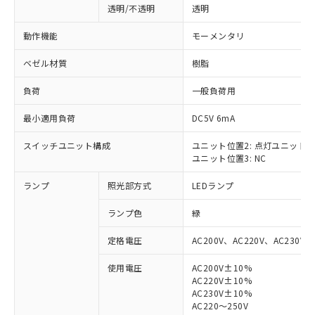
透明/不透明
透明
動作機能
モーメンタリ
ベゼル材質
樹脂
負荷
一般負荷用
最小適用負荷
DC5V 6mA
スイッチユニット構成
ユニット位置2: 点灯ユニット
ユニット位置3: NC
ランプ
照光部方式
LEDランプ
ランプ色
緑
定格電圧
AC200V、AC220V、AC230V、
使用電圧
AC200V±10%
AC220V±10%
※1 対応状況
AC230V±10%
AC220～250V