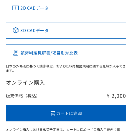
船舶規格）
船舶規格）
船舶規格）
船舶規格
中国 RoHS
注意事項・凡例
2D CADデータ
No
No
No
No
中国 RoHS表
※1 ※2
3D CADデータ
この製品の規格認証/適合状況ページへ
Pb
Hg
Cd
Cr(VI)
その他の認証はこちらのページからご検索ください
該非判定見解書/項目別対比表
O
O
O
O
日本の外為法に基づく該非判定、およびEAR再輸出規制に関する見解が入手でき
ます。
"対応済み"や非含有の記載がされた商品であっても、流通
在庫等で未対応品が混在する可能性があります。
オンライン購入
非含有品が必要な際は、弊社営業部門もしくは販売店へお
問い合わせください。
¥ 2,000
販売価格（税込）
この製品のRoHS/REACH対応状況ページへ
カートに追加
オンライン購入における出荷予定日は、カートに追加～「ご購入手続き：価