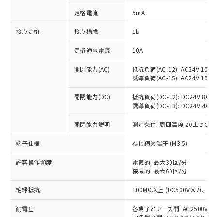
対応済み：EU RoHS指令（10物質）の
定格電流
5mA
非含有に対応した製品が提供可能な商品で
す。
接点定格
接点構成
1b
対応予定：EU RoHS指令（10物質）の非含
ご利用条件
有に対応した製品に切り替える予定のある
定格通電電流
10A
商品です。
対応予定なし：EU RoHS指令（10物質）の
開閉能力(AC)
抵抗負荷(AC-12): AC24V 10A/A
以下の条件をお読みいただき、同意のうえ
非含有に非対応の商品で、対応品を出す予
誘導負荷(AC-15): AC24V 10A/AC
ご利用ください。
定はありません。
調査・確認中：EU RoHS指令（10物質）の
開閉能力(DC)
抵抗負荷(DC-12): DC24V 8A/DC
本サービスは、当社制御機器事業取扱
※1 中国RoHS○×表
誘導負荷(DC-13): DC24V 4A/DC
非含有の対応状況を調査中または確認中の
商品の当社在庫状況および標準価格
商品です。
(税抜)を提供させていただくもので
開閉能力説明
測定条件: 周囲温度 20±2℃、
「○」：最大均質材料含有率が中国RoHSの
非該当品：ライセンス料など無形物で、有
す。
基準値以下であることを示します。
害物質有無と関係のない商品です。
当社制御機器事業取扱商品の中には、
端子仕様
ねじ締め端子 (M3.5)
「×」：最大均質材料含有率が中国RoHSの
仕入先様の事情により、非含有部品として
本サービスの対象外となる商品もある
基準値を超えていることを示します。
いたものが、含有品と判明した場合などや
当社は、これら貴社製品のうち、外国
ことをご了承ください。
許容操作頻度
電気的: 最大30回/分
「－」：未確認です。当社販売部門へお問
むを得ず変更することがあります。
為替および外国貿易法に定める商品
機械的: 最大60回/分
在庫状況および標準価格照会結果は、
い合わせください。
（以下｢規制貨物等」という）を輸出
記載している更新日時点での社内デー
*EU RoHS指令（10物質）：
または国外への提供する場合は、日本
絶縁抵抗
100MΩ以上 (DC500Vメガ、
記
タに基づき作成されるものであり、閲
説明
鉛(Pb) 1000ppm以下、 水銀(Hg) 1000ppm以下、 カド
*中国RoHS10物質の基準値 (GB/T26572)：
国政府の輸出許可(または役務取引許
号
覧された時点での実際の在庫および標
ミウム(Cd) 100ppm以下、
Pb(鉛) :1000ppm、 Hg(水銀) : 1000ppm、 Cd(カドミウ
耐電圧
各端子とアース間: AC2500V 50/
可)を取得するなどの必要な手続きを
六価クロム(Cr(Ⅵ)) 1000ppm以下、ポリ臭化ビフェニル
ム) : 100ppm、
準価格とは異なる場合があることをご