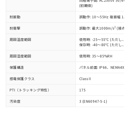
類(PBB) 1000ppm以下、ポリ臭化ジフェニルエーテル類
同極端子間: AC2500V 50/60
Cr(Ⅵ)(六価クロム) : 1000ppm、 PBBs(ポリ臭化ビフェ
とります。
了承ください。
(PBDE) 1000ppm以下、フタル酸ビス(2-エチルヘキシ
○
一定数以上の在庫あり
ニル類) : 1000ppm、 PBDEs(ポリ臭化ジフェニルエーテ
(初期値)
当社は規制貨物を破棄する場合は、完
ル) (DEHP)(別名：DOP) 1000ppm以下、フタル酸ブチ
正式な納期状況および標準価格はお客
ル類) : 1000ppm、
ルベンジル（BBP） 1000ppm以下、フタル酸ジブチル
全に破砕するなど、違法に輸出されな
DBP(フタル酸ジブチル) : 1000ppm、 DIBP(フタル酸ジ
様のお取引先、またはお客様担当のオ
耐振動
誤動作: 10～55Hz 複振幅 1.
（DBP） 1000ppm以下、フタル酸ジイソブチル
イソブチル) : 1000ppm、 BBP(フタル酸ブチルベンジ
△
一定数には満たないが在庫あり
いよう必要な手段を講じます。
ムロン制御機器販売店・当社販売員に
(DIBP) 1000ppm以下
ル) : 1000ppm、
当社は貴社製品を、核兵器、ミサイ
但し、RoHS指令で産業用監視および制御機器に対する
DEHP(フタル酸ビス(2-エチルヘキシル)) : 1000ppm
ご相談ください。
2
耐衝撃
誤動作: 最大1000m/s
(接点開
適用除外項目は除く。
ル、化学兵器、生物兵器またはその他
－
在庫なし(最新の在庫状況につ
オムロン制御機器販売店や当社販売拠
フタル酸エステル類の４物質については閾値を超える意
武器並びにこれらの製造装置等に一切
いては、お客様のお取引先、ま
周囲温度範囲
図的な使用がないことを確認しています。
使用時: -25～55℃ (ただし
点は「
販売ネットワーク
」をご確認
※2 環境保護使用期限
使用いたしません。
保存時: -40～80℃ (ただし
たはお客様担当のオムロン制御
ください。
当社は、貴社製品を第三者に販売する
機器販売店・当社販売員にご確
在庫状況および標準価格結果を当社の
※2 対応予定月
「ｅ」：有害物質（10物質）のすべてが基
周囲湿度範囲
使用時: 35～85%RH
場合は、上記1、2および3の内容を当
認ください)
事前の承諾なく第三者に漏洩または開
準値以下であることを示します。
該第三者に通知します。また当社は、
示しないようお願いします。
保護構造
パネル前面: IP66、NEMA4X, N
部品在庫の切り替え状況などにより、予定
「10」：通常の使用状況下において有害物
販売先および販売に係わる関係者が違
マイパーツ機能（部品リスト作成サー
空
受注生産機種、また在庫状況の
月が前後することがあります。
質が外部に漏えいし、環境に深刻な影響を
法に輸出するおそれがある場合は、取
ビス）をご利用いただくには、I-Web
白
情報を公開していない機種
感電保護クラス
Class II
及ぼさない年数を意味します。
り引きをいたしません。
メンバーズにご登録されている必要が
「－」：未確認です。当社販売部門へお問
あります。
PTI（トラッキング特性）
175
い合わせください。
お客様が当ウェブサイト上で当社にご
※3 非含有証明書ダウンロード
登録された部品リストについて、当社
汚染度
3 (EN60947-5-1)
および当社の共同利用者が、当社の製
下記の非含有証明書をダウンロードするこ
品・サービスに関するお客様との取
とができます。
合意する
キャンセル
引・商談に必要な範囲で利用すること
をご了承ください。
EU RoHS指令（10物質）の非含有証明書