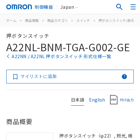
制御機器
Japan
ホーム
>
商品情報
>
商品カテゴリ
>
スイッチ
>
押ボタンスイッチ/表示灯
押ボタンスイッチ
A22NL-BNM-TGA-G002-GE
A22NN / A22NL 押ボタンスイッチ 形式仕様一覧
マイリストに追加
日本語
English
PDF出力
商品概要
押ボタンスイッチ（φ22）, 照光, 樹