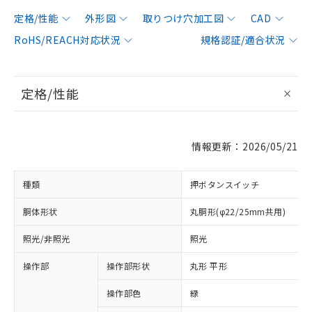
定格/性能
外形図
取りつけ穴加工図
CAD
RoHS/REACH対応状況
規格認証/適合状況
定格/性能
情報更新：2026/05/21
種類
押ボタンスイッチ
胴体形状
丸胴形(φ22/25mm共用)
照光/非照光
照光
操作部
操作部形状
丸形 平形
操作部色
緑