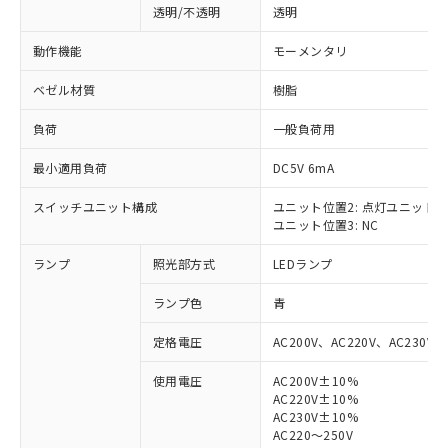
透明/不透明
透明
動作機能
モーメンタリ
ベゼル材質
樹脂
負荷
一般負荷用
最小適用負荷
DC5V 6mA
スイッチユニット構成
ユニット位置2: 点灯ユニット
ユニット位置3: NC
ランプ
照光部方式
LEDランプ
ランプ色
青
定格電圧
AC200V、AC220V、AC230V、
使用電圧
AC200V±10%
AC220V±10%
※1 対応状況
AC230V±10%
AC220～250V