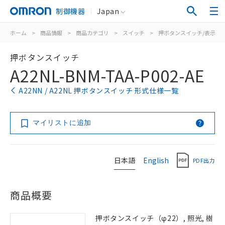
制御機器
Japan
ホーム
>
商品情報
>
商品カテゴリ
>
スイッチ
>
押ボタンスイッチ/表示灯
押ボタンスイッチ
A22NL-BNM-TAA-P002-AE
A22NN / A22NL 押ボタンスイッチ 形式仕様一覧
マイリストに追加
日本語
English
PDF出力
商品概要
押ボタンスイッチ（φ22）, 照光, 樹