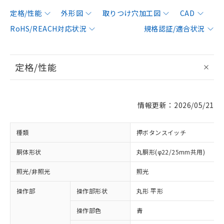
定格/性能
外形図
取りつけ穴加工図
CAD
RoHS/REACH対応状況
規格認証/適合状況
定格/性能
情報更新：2026/05/21
種類
押ボタンスイッチ
胴体形状
丸胴形(φ22/25mm共用)
照光/非照光
照光
操作部
操作部形状
丸形 平形
操作部色
青