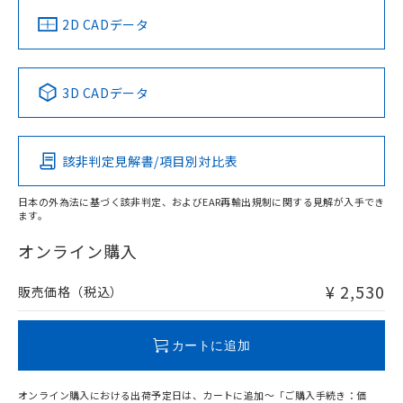
中国 RoHS
注意事項・凡例
2D CADデータ
中国 RoHS表
※1 ※2
3D CADデータ
Pb
Hg
Cd
Cr(VI)
該非判定見解書/項目別対比表
O
O
O
O
日本の外為法に基づく該非判定、およびEAR再輸出規制に関する見解が入手でき
ます。
"対応済み"や非含有の記載がされた商品であっても、流通
在庫等で未対応品が混在する可能性があります。
オンライン購入
非含有品が必要な際は、弊社営業部門もしくは販売店へお
問い合わせください。
¥ 2,530
販売価格（税込）
この製品のRoHS/REACH対応状況ページへ
カートに追加
オンライン購入における出荷予定日は、カートに追加～「ご購入手続き：価