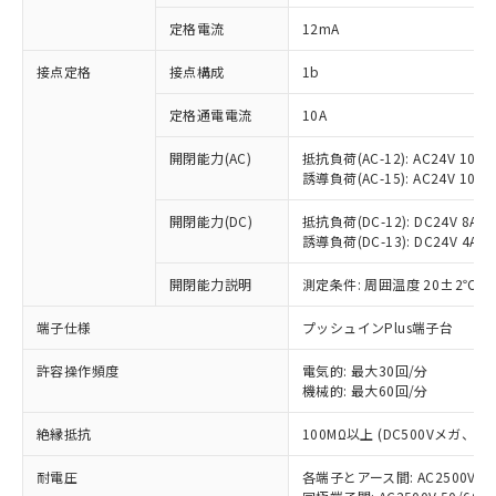
対応済み：EU RoHS指令（10物質）の
定格電流
12mA
非含有に対応した製品が提供可能な商品で
す。
接点定格
接点構成
1b
対応予定：EU RoHS指令（10物質）の非含
ご利用条件
有に対応した製品に切り替える予定のある
定格通電電流
10A
商品です。
対応予定なし：EU RoHS指令（10物質）の
開閉能力(AC)
抵抗負荷(AC-12): AC24V 10A/A
以下の条件をお読みいただき、同意のうえ
非含有に非対応の商品で、対応品を出す予
誘導負荷(AC-15): AC24V 10A/AC
ご利用ください。
定はありません。
調査・確認中：EU RoHS指令（10物質）の
開閉能力(DC)
抵抗負荷(DC-12): DC24V 8A/DC
本サービスは、当社制御機器事業取扱
※1 中国RoHS○×表
誘導負荷(DC-13): DC24V 4A/DC
非含有の対応状況を調査中または確認中の
商品の当社在庫状況および標準価格
商品です。
(税抜)を提供させていただくもので
開閉能力説明
測定条件: 周囲温度 20±2℃、
「○」：最大均質材料含有率が中国RoHSの
非該当品：ライセンス料など無形物で、有
す。
基準値以下であることを示します。
害物質有無と関係のない商品です。
当社制御機器事業取扱商品の中には、
端子仕様
プッシュインPlus端子台
「×」：最大均質材料含有率が中国RoHSの
仕入先様の事情により、非含有部品として
本サービスの対象外となる商品もある
基準値を超えていることを示します。
いたものが、含有品と判明した場合などや
当社は、これら貴社製品のうち、外国
ことをご了承ください。
許容操作頻度
電気的: 最大30回/分
「－」：未確認です。当社販売部門へお問
むを得ず変更することがあります。
為替および外国貿易法に定める商品
機械的: 最大60回/分
在庫状況および標準価格照会結果は、
い合わせください。
（以下｢規制貨物等」という）を輸出
記載している更新日時点での社内デー
*EU RoHS指令（10物質）：
または国外への提供する場合は、日本
絶縁抵抗
100MΩ以上 (DC500Vメガ、
記
タに基づき作成されるものであり、閲
説明
鉛(Pb) 1000ppm以下、 水銀(Hg) 1000ppm以下、 カド
*中国RoHS10物質の基準値 (GB/T26572)：
国政府の輸出許可(または役務取引許
号
覧された時点での実際の在庫および標
ミウム(Cd) 100ppm以下、
Pb(鉛) :1000ppm、 Hg(水銀) : 1000ppm、 Cd(カドミウ
耐電圧
各端子とアース間: AC2500V 50/
可)を取得するなどの必要な手続きを
六価クロム(Cr(Ⅵ)) 1000ppm以下、ポリ臭化ビフェニル
ム) : 100ppm、
準価格とは異なる場合があることをご