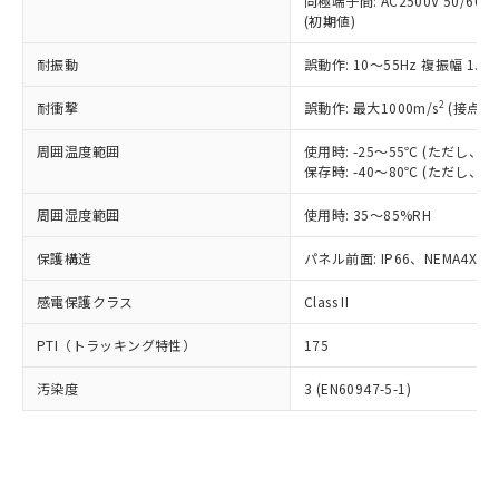
類(PBB) 1000ppm以下、ポリ臭化ジフェニルエーテル類
同極端子間: AC2500V 50/60
Cr(Ⅵ)(六価クロム) : 1000ppm、 PBBs(ポリ臭化ビフェ
とります。
了承ください。
(PBDE) 1000ppm以下、フタル酸ビス(2-エチルヘキシ
○
一定数以上の在庫あり
ニル類) : 1000ppm、 PBDEs(ポリ臭化ジフェニルエーテ
(初期値)
当社は規制貨物を破棄する場合は、完
ル) (DEHP)(別名：DOP) 1000ppm以下、フタル酸ブチ
正式な納期状況および標準価格はお客
ル類) : 1000ppm、
ルベンジル（BBP） 1000ppm以下、フタル酸ジブチル
全に破砕するなど、違法に輸出されな
DBP(フタル酸ジブチル) : 1000ppm、 DIBP(フタル酸ジ
様のお取引先、またはお客様担当のオ
耐振動
誤動作: 10～55Hz 複振幅 1.
（DBP） 1000ppm以下、フタル酸ジイソブチル
イソブチル) : 1000ppm、 BBP(フタル酸ブチルベンジ
△
一定数には満たないが在庫あり
いよう必要な手段を講じます。
ムロン制御機器販売店・当社販売員に
(DIBP) 1000ppm以下
ル) : 1000ppm、
当社は貴社製品を、核兵器、ミサイ
但し、RoHS指令で産業用監視および制御機器に対する
DEHP(フタル酸ビス(2-エチルヘキシル)) : 1000ppm
ご相談ください。
2
耐衝撃
誤動作: 最大1000m/s
(接点開
適用除外項目は除く。
ル、化学兵器、生物兵器またはその他
－
在庫なし(最新の在庫状況につ
オムロン制御機器販売店や当社販売拠
フタル酸エステル類の４物質については閾値を超える意
武器並びにこれらの製造装置等に一切
いては、お客様のお取引先、ま
周囲温度範囲
図的な使用がないことを確認しています。
使用時: -25～55℃ (ただし
点は「
販売ネットワーク
」をご確認
※2 環境保護使用期限
使用いたしません。
保存時: -40～80℃ (ただし
たはお客様担当のオムロン制御
ください。
当社は、貴社製品を第三者に販売する
機器販売店・当社販売員にご確
在庫状況および標準価格結果を当社の
※2 対応予定月
「ｅ」：有害物質（10物質）のすべてが基
周囲湿度範囲
使用時: 35～85%RH
場合は、上記1、2および3の内容を当
認ください)
事前の承諾なく第三者に漏洩または開
準値以下であることを示します。
該第三者に通知します。また当社は、
示しないようお願いします。
保護構造
パネル前面: IP66、NEMA4X, N
部品在庫の切り替え状況などにより、予定
「10」：通常の使用状況下において有害物
販売先および販売に係わる関係者が違
マイパーツ機能（部品リスト作成サー
空
受注生産機種、また在庫状況の
月が前後することがあります。
質が外部に漏えいし、環境に深刻な影響を
法に輸出するおそれがある場合は、取
ビス）をご利用いただくには、I-Web
白
情報を公開していない機種
感電保護クラス
Class II
及ぼさない年数を意味します。
り引きをいたしません。
メンバーズにご登録されている必要が
「－」：未確認です。当社販売部門へお問
あります。
PTI（トラッキング特性）
175
い合わせください。
お客様が当ウェブサイト上で当社にご
※3 非含有証明書ダウンロード
登録された部品リストについて、当社
汚染度
3 (EN60947-5-1)
および当社の共同利用者が、当社の製
下記の非含有証明書をダウンロードするこ
品・サービスに関するお客様との取
とができます。
合意する
キャンセル
引・商談に必要な範囲で利用すること
をご了承ください。
EU RoHS指令（10物質）の非含有証明書