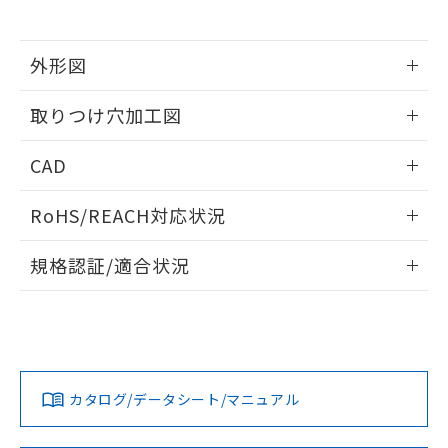
※当社の共同利用者とは、
"個人情報
51物質の非含有証明書（当社基準）
の共同利用に関して"
の「1.共同利
※本証明書は発行日時点で非含有を証明す
用者の範囲」に記載されている法人を
るもので、過去に遡って非含有を証明する
外形図
指します。
ものではありません。
情報更新：2026/05/21
また、RoHS指令のフタル酸エステル類４
取りつけ穴加工図
物質の対応では、対応完了までの期間は出
荷製品に未対応品が混在することから備考
情報更新：2026/05/21
CAD
欄に対応日を記載しておりました。
既に当社にて対応品への在庫切替を完了
ログイン/会員登録いただくと、CADデータをダウンロー
していることから、特段のことがない限
RoHS/REACH対応状況
ドすることができます。
り、2022年1月12日より割愛しておりま
す。
情報更新：2026/7/29
規格認証/適合状況
ログイン/会員登録
EU RoHS
注意事項・凡例
A22NL-BNM-TAA-P002-AEについての規格認証/適合状況に
ついては、「カスタマーサポートセンタ お客様相談室」また
は貴社担当オムロン営業員または販売店にお問い合わせくだ
対応状況
対応予定月
※1
※2
さい。
ダウンロードデータをご利用いただく前に、以下を必ずお読
みください。
カタログ/データシート/マニュアル
対応済み
ソフトウェアの使用条件
お問い合わせ