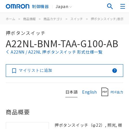
制御機器
Japan
ホーム
>
商品情報
>
商品カテゴリ
>
スイッチ
>
押ボタンスイッチ/表示灯
押ボタンスイッチ
A22NL-BNM-TAA-G100-AB
A22NN / A22NL 押ボタンスイッチ 形式仕様一覧
マイリストに追加
日本語
English
PDF出力
商品概要
押ボタンスイッチ（φ22）, 照光, 樹