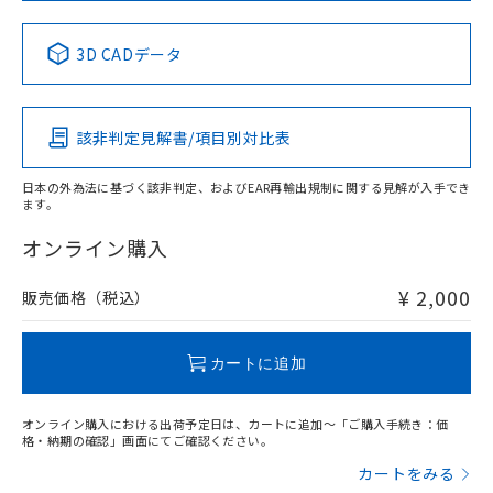
No
No
No
No
中国 RoHS表
※1 ※2
3D CADデータ
この製品の規格認証/適合状況ページへ
Pb
Hg
Cd
Cr(VI)
その他の認証はこちらのページからご検索ください
該非判定見解書/項目別対比表
X
O
O
O
日本の外為法に基づく該非判定、およびEAR再輸出規制に関する見解が入手でき
ます。
"対応済み"や非含有の記載がされた商品であっても、流通
在庫等で未対応品が混在する可能性があります。
オンライン購入
非含有品が必要な際は、弊社営業部門もしくは販売店へお
問い合わせください。
¥ 2,000
販売価格（税込）
この製品のRoHS/REACH対応状況ページへ
カートに追加
オンライン購入における出荷予定日は、カートに追加～「ご購入手続き：価
格・納期の確認」画面にてご確認ください。
カートをみる