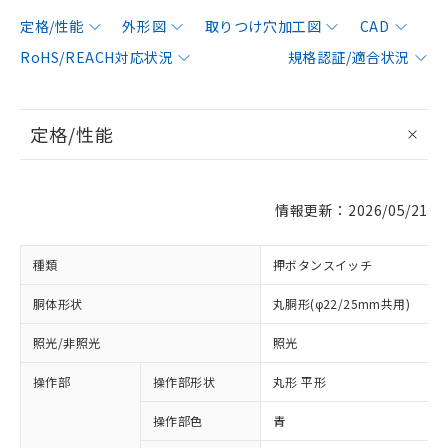
定格/性能
外形図
取りつけ穴加工図
CAD
RoHS/REACH対応状況
規格認証/適合状況
定格/性能
情報更新：2026/05/21
種類
押ボタンスイッチ
胴体形状
丸胴形(φ22/25mm共用)
照光/非照光
照光
操作部
操作部形状
丸形 平形
操作部色
青