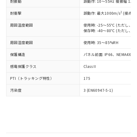
当社は規制貨物を破棄する場合は、完
耐振動
ル) (DEHP)(別名：DOP) 1000ppm以下、フタル酸ブチ
誤動作: 10～55Hz 複振幅 1.
正式な納期状況および標準価格はお客
ル類) : 1000ppm、
ルベンジル（BBP） 1000ppm以下、フタル酸ジブチル
全に破砕するなど、違法に輸出されな
DBP(フタル酸ジブチル) : 1000ppm、 DIBP(フタル酸ジ
様のお取引先、またはお客様担当のオ
（DBP） 1000ppm以下、フタル酸ジイソブチル
イソブチル) : 1000ppm、 BBP(フタル酸ブチルベンジ
△
一定数には満たないが在庫あり
いよう必要な手段を講じます。
2
耐衝撃
誤動作: 最大1000m/s
(接点開
ムロン制御機器販売店・当社販売員に
(DIBP) 1000ppm以下
ル) : 1000ppm、
当社は貴社製品を、核兵器、ミサイ
但し、RoHS指令で産業用監視および制御機器に対する
DEHP(フタル酸ビス(2-エチルヘキシル)) : 1000ppm
ご相談ください。
適用除外項目は除く。
周囲温度範囲
使用時: -25～55℃ (ただし
ル、化学兵器、生物兵器またはその他
－
在庫なし(最新の在庫状況につ
オムロン制御機器販売店や当社販売拠
フタル酸エステル類の４物質については閾値を超える意
保存時: -40～80℃ (ただし
武器並びにこれらの製造装置等に一切
いては、お客様のお取引先、ま
図的な使用がないことを確認しています。
点は「
販売ネットワーク
」をご確認
※2 環境保護使用期限
使用いたしません。
たはお客様担当のオムロン制御
ください。
周囲湿度範囲
使用時: 35～85%RH
当社は、貴社製品を第三者に販売する
機器販売店・当社販売員にご確
在庫状況および標準価格結果を当社の
※2 対応予定月
「ｅ」：有害物質（10物質）のすべてが基
場合は、上記1、2および3の内容を当
認ください)
事前の承諾なく第三者に漏洩または開
保護構造
パネル前面: IP66、NEMA4X, N
準値以下であることを示します。
該第三者に通知します。また当社は、
示しないようお願いします。
部品在庫の切り替え状況などにより、予定
「10」：通常の使用状況下において有害物
販売先および販売に係わる関係者が違
マイパーツ機能（部品リスト作成サー
感電保護クラス
Class II
空
受注生産機種、また在庫状況の
月が前後することがあります。
質が外部に漏えいし、環境に深刻な影響を
法に輸出するおそれがある場合は、取
ビス）をご利用いただくには、I-Web
白
情報を公開していない機種
及ぼさない年数を意味します。
り引きをいたしません。
PTI（トラッキング特性）
175
メンバーズにご登録されている必要が
「－」：未確認です。当社販売部門へお問
あります。
い合わせください。
汚染度
3 (EN60947-5-1)
お客様が当ウェブサイト上で当社にご
※3 非含有証明書ダウンロード
登録された部品リストについて、当社
および当社の共同利用者が、当社の製
下記の非含有証明書をダウンロードするこ
品・サービスに関するお客様との取
とができます。
合意する
キャンセル
引・商談に必要な範囲で利用すること
をご了承ください。
EU RoHS指令（10物質）の非含有証明書
※当社の共同利用者とは、
"個人情報
51物質の非含有証明書（当社基準）