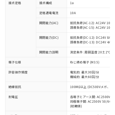
非含有に対応した製品が提供可能な商品で
接点定格
接点構成
1a
す。
対応予定：EU RoHS指令（10物質）の非含
定格通電電流
10A
ご利用条件
有に対応した製品に切り替える予定のある
商品です。
開閉能力(AC)
抵抗負荷(AC-12): AC24V 10A/A
誘導負荷(AC-15): AC24V 10A/AC
対応予定なし：EU RoHS指令（10物質）の
以下の条件をお読みいただき、同意のうえ
非含有に非対応の商品で、対応品を出す予
ご利用ください。
開閉能力(DC)
抵抗負荷(DC-12): DC24V 8A/DC
定はありません。
誘導負荷(DC-13): DC24V 4A/DC
調査・確認中：EU RoHS指令（10物質）の
本サービスは、当社制御機器事業取扱
※1 中国RoHS○×表
非含有の対応状況を調査中または確認中の
商品の当社在庫状況および標準価格
開閉能力説明
測定条件: 周囲温度 20±2℃、
商品です。
(税抜)を提供させていただくもので
「○」：最大均質材料含有率が中国RoHSの
非該当品：ライセンス料など無形物で、有
端子仕様
ねじ締め端子 (M3.5)
す。
基準値以下であることを示します。
害物質有無と関係のない商品です。
当社制御機器事業取扱商品の中には、
「×」：最大均質材料含有率が中国RoHSの
仕入先様の事情により、非含有部品として
許容操作頻度
電気的: 最大30回/分
本サービスの対象外となる商品もある
基準値を超えていることを示します。
いたものが、含有品と判明した場合などや
機械的: 最大60回/分
当社は、これら貴社製品のうち、外国
ことをご了承ください。
「－」：未確認です。当社販売部門へお問
むを得ず変更することがあります。
為替および外国貿易法に定める商品
在庫状況および標準価格照会結果は、
い合わせください。
絶縁抵抗
100MΩ以上 (DC500Vメガ、
（以下｢規制貨物等」という）を輸出
記載している更新日時点での社内デー
*EU RoHS指令（10物質）：
または国外への提供する場合は、日本
記
タに基づき作成されるものであり、閲
説明
耐電圧
鉛(Pb) 1000ppm以下、 水銀(Hg) 1000ppm以下、 カド
各端子とアース間: AC2500V 50/
*中国RoHS10物質の基準値 (GB/T26572)：
国政府の輸出許可(または役務取引許
号
覧された時点での実際の在庫および標
ミウム(Cd) 100ppm以下、
Pb(鉛) :1000ppm、 Hg(水銀) : 1000ppm、 Cd(カドミウ
同極端子間: AC2500V 50/60
可)を取得するなどの必要な手続きを
六価クロム(Cr(Ⅵ)) 1000ppm以下、ポリ臭化ビフェニル
ム) : 100ppm、
準価格とは異なる場合があることをご
(初期値)
類(PBB) 1000ppm以下、ポリ臭化ジフェニルエーテル類
Cr(Ⅵ)(六価クロム) : 1000ppm、 PBBs(ポリ臭化ビフェ
とります。
了承ください。
(PBDE) 1000ppm以下、フタル酸ビス(2-エチルヘキシ
○
一定数以上の在庫あり
ニル類) : 1000ppm、 PBDEs(ポリ臭化ジフェニルエーテ