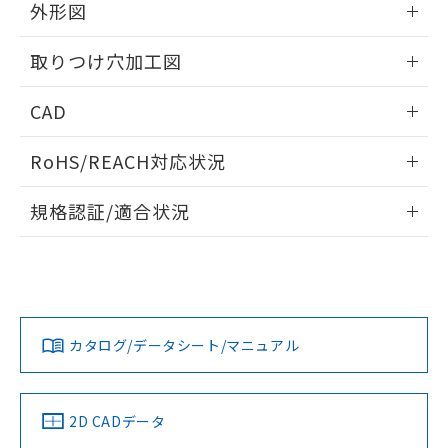
の共同利用に関して"
の「1.共同利
外形図
※本証明書は発行日時点で非含有を証明す
用者の範囲」に記載されている法人を
るもので、過去に遡って非含有を証明する
指します。
情報更新：2026/05/21
ものではありません。
取りつけ穴加工図
また、RoHS指令のフタル酸エステル類４
物質の対応では、対応完了までの期間は出
情報更新：2026/05/21
CAD
荷製品に未対応品が混在することから備考
欄に対応日を記載しておりました。
ログイン/会員登録いただくと、CADデータをダウンロー
RoHS/REACH対応状況
既に当社にて対応品への在庫切替を完了
ドすることができます。
していることから、特段のことがない限
情報更新：2026/7/29
り、2022年1月12日より割愛しておりま
規格認証/適合状況
す。
ログイン/会員登録
EU RoHS
注意事項・凡例
UL認証
CSA認証
CEマーキング
Yes
Yes
Yes
対応状況
対応予定月
※1
※2
ダウンロードデータをご利用いただく前に、以下を必ずお読
みください。
カタログ/データシート/マニュアル
対応済み
ソフトウェアの使用条件
LR型式承認
DNV型式承認
BV型式承認
KR型式承
（イギリス
（ノルウェー
（フランス
（韓国
船舶規格）
船舶規格）
船舶規格）
船舶規格
中国 RoHS
注意事項・凡例
2D CADデータ