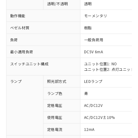
透明/不透明
透明
動作機能
モーメンタリ
ベゼル材質
樹脂
負荷
一般負荷用
最小適用負荷
DC5V 6mA
スイッチユニット構成
ユニット位置1: NO
ユニット位置2: 点灯ユニット
ランプ
照光部方式
LEDランプ
ランプ色
青
定格電圧
AC/DC12V
使用電圧
AC/DC12V±10%
※1 対応状況
定格電流
12mA
対応済み：EU RoHS指令（10物質）の