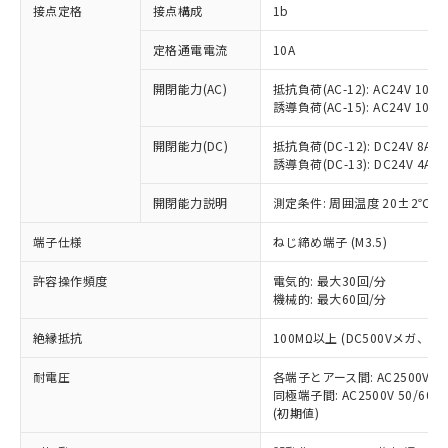
非含有に対応した製品が提供可能な商品で
接点定格
接点構成
1b
す。
対応予定：EU RoHS指令（10物質）の非含
定格通電電流
10A
ご利用条件
有に対応した製品に切り替える予定のある
商品です。
開閉能力(AC)
抵抗負荷(AC-12): AC24V 10A/A
誘導負荷(AC-15): AC24V 10A/AC
対応予定なし：EU RoHS指令（10物質）の
以下の条件をお読みいただき、同意のうえ
非含有に非対応の商品で、対応品を出す予
ご利用ください。
開閉能力(DC)
抵抗負荷(DC-12): DC24V 8A/DC
定はありません。
誘導負荷(DC-13): DC24V 4A/DC
調査・確認中：EU RoHS指令（10物質）の
本サービスは、当社制御機器事業取扱
※1 中国RoHS○×表
非含有の対応状況を調査中または確認中の
商品の当社在庫状況および標準価格
開閉能力説明
測定条件: 周囲温度 20±2℃、
商品です。
(税抜)を提供させていただくもので
「○」：最大均質材料含有率が中国RoHSの
非該当品：ライセンス料など無形物で、有
端子仕様
ねじ締め端子 (M3.5)
す。
基準値以下であることを示します。
害物質有無と関係のない商品です。
当社制御機器事業取扱商品の中には、
「×」：最大均質材料含有率が中国RoHSの
仕入先様の事情により、非含有部品として
許容操作頻度
電気的: 最大30回/分
本サービスの対象外となる商品もある
基準値を超えていることを示します。
いたものが、含有品と判明した場合などや
機械的: 最大60回/分
当社は、これら貴社製品のうち、外国
ことをご了承ください。
「－」：未確認です。当社販売部門へお問
むを得ず変更することがあります。
為替および外国貿易法に定める商品
在庫状況および標準価格照会結果は、
い合わせください。
絶縁抵抗
100MΩ以上 (DC500Vメガ、
（以下｢規制貨物等」という）を輸出
記載している更新日時点での社内デー
*EU RoHS指令（10物質）：
または国外への提供する場合は、日本
記
タに基づき作成されるものであり、閲
説明
耐電圧
鉛(Pb) 1000ppm以下、 水銀(Hg) 1000ppm以下、 カド
各端子とアース間: AC2500V 50/
*中国RoHS10物質の基準値 (GB/T26572)：
国政府の輸出許可(または役務取引許
号
覧された時点での実際の在庫および標
ミウム(Cd) 100ppm以下、
Pb(鉛) :1000ppm、 Hg(水銀) : 1000ppm、 Cd(カドミウ
同極端子間: AC2500V 50/60
可)を取得するなどの必要な手続きを
六価クロム(Cr(Ⅵ)) 1000ppm以下、ポリ臭化ビフェニル
ム) : 100ppm、
準価格とは異なる場合があることをご
(初期値)
類(PBB) 1000ppm以下、ポリ臭化ジフェニルエーテル類
Cr(Ⅵ)(六価クロム) : 1000ppm、 PBBs(ポリ臭化ビフェ
とります。
了承ください。
(PBDE) 1000ppm以下、フタル酸ビス(2-エチルヘキシ
○
一定数以上の在庫あり
ニル類) : 1000ppm、 PBDEs(ポリ臭化ジフェニルエーテ