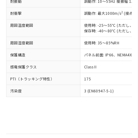
当社は規制貨物を破棄する場合は、完
耐振動
ル) (DEHP)(別名：DOP) 1000ppm以下、フタル酸ブチ
誤動作: 10～55Hz 複振幅 1.
正式な納期状況および標準価格はお客
ル類) : 1000ppm、
ルベンジル（BBP） 1000ppm以下、フタル酸ジブチル
全に破砕するなど、違法に輸出されな
DBP(フタル酸ジブチル) : 1000ppm、 DIBP(フタル酸ジ
様のお取引先、またはお客様担当のオ
（DBP） 1000ppm以下、フタル酸ジイソブチル
イソブチル) : 1000ppm、 BBP(フタル酸ブチルベンジ
△
一定数には満たないが在庫あり
いよう必要な手段を講じます。
2
耐衝撃
誤動作: 最大1000m/s
(接点開
ムロン制御機器販売店・当社販売員に
(DIBP) 1000ppm以下
ル) : 1000ppm、
当社は貴社製品を、核兵器、ミサイ
但し、RoHS指令で産業用監視および制御機器に対する
DEHP(フタル酸ビス(2-エチルヘキシル)) : 1000ppm
ご相談ください。
適用除外項目は除く。
周囲温度範囲
使用時: -25～55℃ (ただし
ル、化学兵器、生物兵器またはその他
－
在庫なし(最新の在庫状況につ
オムロン制御機器販売店や当社販売拠
フタル酸エステル類の４物質については閾値を超える意
保存時: -40～80℃ (ただし
武器並びにこれらの製造装置等に一切
いては、お客様のお取引先、ま
図的な使用がないことを確認しています。
点は「
販売ネットワーク
」をご確認
※2 環境保護使用期限
使用いたしません。
たはお客様担当のオムロン制御
ください。
周囲湿度範囲
使用時: 35～85%RH
当社は、貴社製品を第三者に販売する
機器販売店・当社販売員にご確
在庫状況および標準価格結果を当社の
※2 対応予定月
「ｅ」：有害物質（10物質）のすべてが基
場合は、上記1、2および3の内容を当
認ください)
事前の承諾なく第三者に漏洩または開
保護構造
パネル前面: IP66、NEMA4X, N
準値以下であることを示します。
該第三者に通知します。また当社は、
示しないようお願いします。
部品在庫の切り替え状況などにより、予定
「10」：通常の使用状況下において有害物
販売先および販売に係わる関係者が違
マイパーツ機能（部品リスト作成サー
感電保護クラス
Class II
空
受注生産機種、また在庫状況の
月が前後することがあります。
質が外部に漏えいし、環境に深刻な影響を
法に輸出するおそれがある場合は、取
ビス）をご利用いただくには、I-Web
白
情報を公開していない機種
及ぼさない年数を意味します。
り引きをいたしません。
PTI（トラッキング特性）
175
メンバーズにご登録されている必要が
「－」：未確認です。当社販売部門へお問
あります。
い合わせください。
汚染度
3 (EN60947-5-1)
お客様が当ウェブサイト上で当社にご
※3 非含有証明書ダウンロード
登録された部品リストについて、当社
および当社の共同利用者が、当社の製
下記の非含有証明書をダウンロードするこ
品・サービスに関するお客様との取
とができます。
合意する
キャンセル
引・商談に必要な範囲で利用すること
をご了承ください。
EU RoHS指令（10物質）の非含有証明書
※当社の共同利用者とは、
"個人情報
51物質の非含有証明書（当社基準）