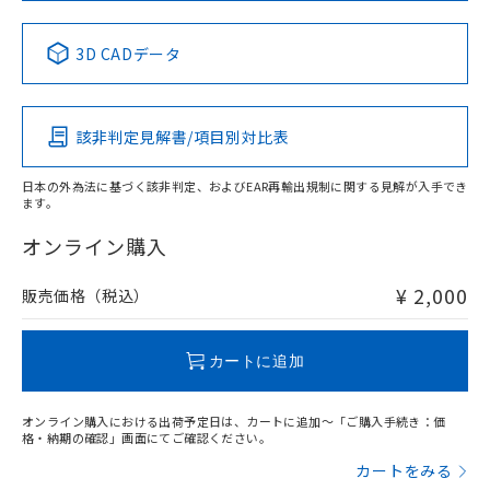
No
No
No
No
中国 RoHS表
※1 ※2
3D CADデータ
この製品の規格認証/適合状況ページへ
Pb
Hg
Cd
Cr(VI)
その他の認証はこちらのページからご検索ください
該非判定見解書/項目別対比表
X
O
O
O
日本の外為法に基づく該非判定、およびEAR再輸出規制に関する見解が入手でき
ます。
"対応済み"や非含有の記載がされた商品であっても、流通
在庫等で未対応品が混在する可能性があります。
オンライン購入
非含有品が必要な際は、弊社営業部門もしくは販売店へお
問い合わせください。
¥ 2,000
販売価格（税込）
この製品のRoHS/REACH対応状況ページへ
カートに追加
オンライン購入における出荷予定日は、カートに追加～「ご購入手続き：価
格・納期の確認」画面にてご確認ください。
カートをみる