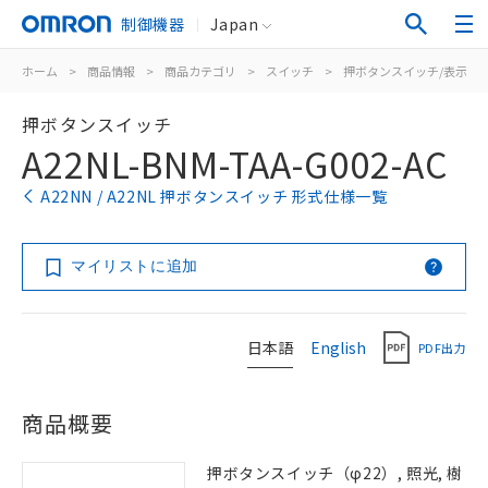
制御機器
Japan
ホーム
>
商品情報
>
商品カテゴリ
>
スイッチ
>
押ボタンスイッチ/表示灯
押ボタンスイッチ
A22NL-BNM-TAA-G002-AC
A22NN / A22NL 押ボタンスイッチ 形式仕様一覧
マイリストに追加
日本語
English
PDF出力
商品概要
押ボタンスイッチ（φ22）, 照光, 樹