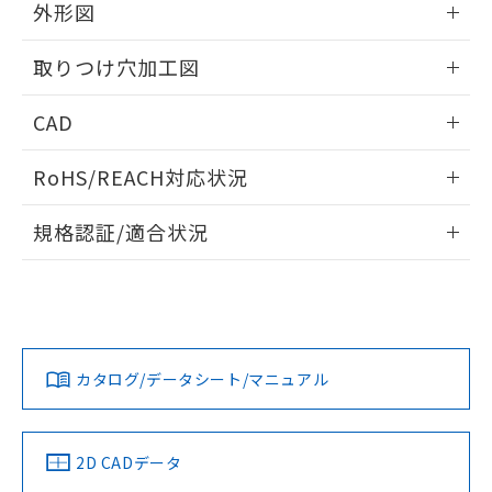
の共同利用に関して"
の「1.共同利
外形図
※本証明書は発行日時点で非含有を証明す
用者の範囲」に記載されている法人を
るもので、過去に遡って非含有を証明する
指します。
情報更新：2026/05/21
ものではありません。
取りつけ穴加工図
また、RoHS指令のフタル酸エステル類４
物質の対応では、対応完了までの期間は出
情報更新：2026/05/21
CAD
荷製品に未対応品が混在することから備考
欄に対応日を記載しておりました。
ログイン/会員登録いただくと、CADデータをダウンロー
RoHS/REACH対応状況
既に当社にて対応品への在庫切替を完了
ドすることができます。
していることから、特段のことがない限
情報更新：2026/7/29
り、2022年1月12日より割愛しておりま
規格認証/適合状況
す。
ログイン/会員登録
EU RoHS
注意事項・凡例
UL認証
CSA認証
CEマーキング
Yes
Yes
Yes
対応状況
対応予定月
※1
※2
ダウンロードデータをご利用いただく前に、以下を必ずお読
みください。
カタログ/データシート/マニュアル
対応済み
ソフトウェアの使用条件
LR型式承認
DNV型式承認
BV型式承認
KR型式承
（イギリス
（ノルウェー
（フランス
（韓国
船舶規格）
船舶規格）
船舶規格）
船舶規格
中国 RoHS
注意事項・凡例
2D CADデータ