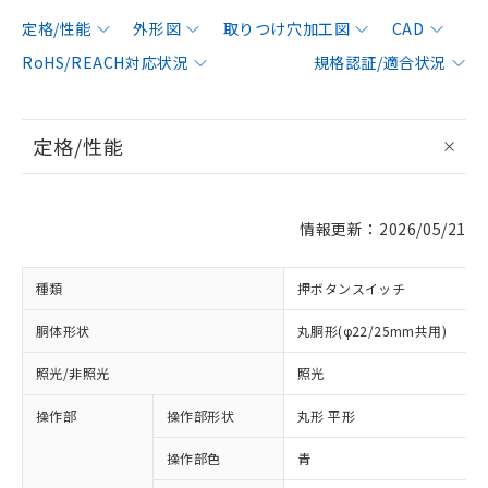
定格/性能
外形図
取りつけ穴加工図
CAD
RoHS/REACH対応状況
規格認証/適合状況
定格/性能
情報更新：2026/05/21
種類
押ボタンスイッチ
胴体形状
丸胴形(φ22/25mm共用)
照光/非照光
照光
操作部
操作部形状
丸形 平形
操作部色
青