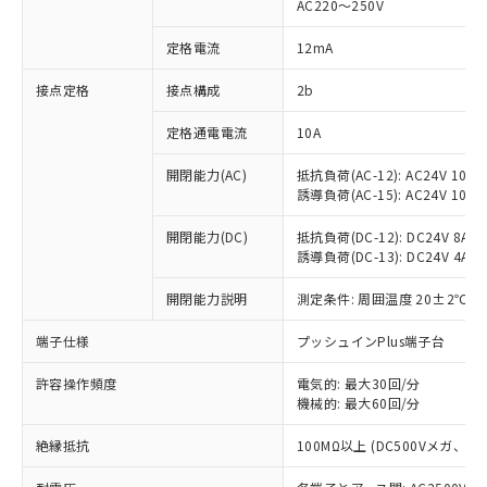
AC220～250V
対応済み：EU RoHS指令（10物質）の
非含有に対応した製品が提供可能な商品で
定格電流
12mA
す。
対応予定：EU RoHS指令（10物質）の非含
接点定格
接点構成
2b
ご利用条件
有に対応した製品に切り替える予定のある
定格通電電流
10A
商品です。
対応予定なし：EU RoHS指令（10物質）の
以下の条件をお読みいただき、同意のうえ
開閉能力(AC)
抵抗負荷(AC-12): AC24V 10A/A
非含有に非対応の商品で、対応品を出す予
誘導負荷(AC-15): AC24V 10A/AC
ご利用ください。
定はありません。
調査・確認中：EU RoHS指令（10物質）の
本サービスは、当社制御機器事業取扱
開閉能力(DC)
抵抗負荷(DC-12): DC24V 8A/DC
※1 中国RoHS○×表
非含有の対応状況を調査中または確認中の
誘導負荷(DC-13): DC24V 4A/DC
商品の当社在庫状況および標準価格
商品です。
(税抜)を提供させていただくもので
「○」：最大均質材料含有率が中国RoHSの
非該当品：ライセンス料など無形物で、有
開閉能力説明
測定条件: 周囲温度 20±2℃、
す。
基準値以下であることを示します。
害物質有無と関係のない商品です。
当社制御機器事業取扱商品の中には、
「×」：最大均質材料含有率が中国RoHSの
仕入先様の事情により、非含有部品として
端子仕様
プッシュインPlus端子台
本サービスの対象外となる商品もある
基準値を超えていることを示します。
いたものが、含有品と判明した場合などや
当社は、これら貴社製品のうち、外国
ことをご了承ください。
「－」：未確認です。当社販売部門へお問
許容操作頻度
電気的: 最大30回/分
むを得ず変更することがあります。
為替および外国貿易法に定める商品
在庫状況および標準価格照会結果は、
機械的: 最大60回/分
い合わせください。
（以下｢規制貨物等」という）を輸出
記載している更新日時点での社内デー
*EU RoHS指令（10物質）：
または国外への提供する場合は、日本
記
タに基づき作成されるものであり、閲
説明
絶縁抵抗
100MΩ以上 (DC500Vメガ、
鉛(Pb) 1000ppm以下、 水銀(Hg) 1000ppm以下、 カド
*中国RoHS10物質の基準値 (GB/T26572)：
国政府の輸出許可(または役務取引許
号
覧された時点での実際の在庫および標
ミウム(Cd) 100ppm以下、
Pb(鉛) :1000ppm、 Hg(水銀) : 1000ppm、 Cd(カドミウ
可)を取得するなどの必要な手続きを
六価クロム(Cr(Ⅵ)) 1000ppm以下、ポリ臭化ビフェニル
ム) : 100ppm、