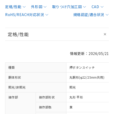
定格/性能
外形図
取りつけ穴加工図
CAD
RoHS/REACH対応状況
規格認証/適合状況
定格/性能
情報更新：2026/05/21
種類
押ボタンスイッチ
胴体形状
丸胴形(φ22/25mm共用)
照光/非照光
照光
操作部
操作部形状
丸形 平形
操作部色
黄