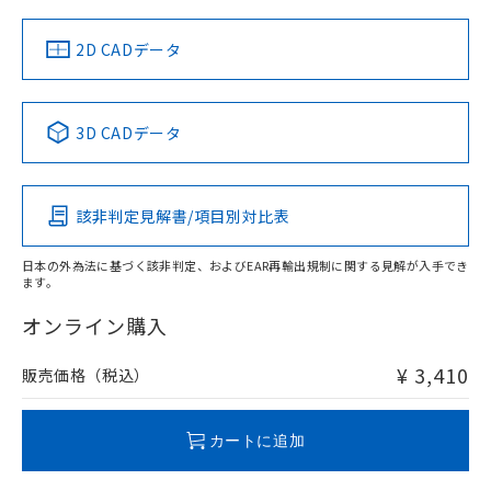
中国 RoHS
注意事項・凡例
2D CADデータ
中国 RoHS表
※1 ※2
3D CADデータ
Pb
Hg
Cd
Cr(VI)
該非判定見解書/項目別対比表
O
O
O
O
日本の外為法に基づく該非判定、およびEAR再輸出規制に関する見解が入手でき
ます。
"対応済み"や非含有の記載がされた商品であっても、流通
在庫等で未対応品が混在する可能性があります。
オンライン購入
非含有品が必要な際は、弊社営業部門もしくは販売店へお
問い合わせください。
¥ 3,410
販売価格（税込）
この製品のRoHS/REACH対応状況ページへ
カートに追加