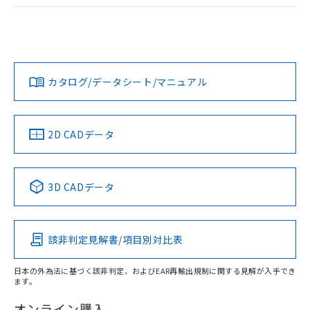
ログイン/会員登録
EU RoHS
注意事項・凡例
A22NL-BNA-TYA-P102-YBについての規格認証/適合状況につ
いては、「カスタマーサポートセンタ お客様相談室」または
貴社担当オムロン営業員または販売店にお問い合わせくださ
対応状況
対応予定月
※1
※2
い。
ダウンロードデータをご利用いただく前に、以下を必ずお読
みください。
カタログ/データシート/マニュアル
対応済み
ソフトウェアの使用条件
お問い合わせ
中国 RoHS
注意事項・凡例
2D CADデータ
中国 RoHS表
※1 ※2
3D CADデータ
Pb
Hg
Cd
Cr(VI)
該非判定見解書/項目別対比表
X
O
O
O
日本の外為法に基づく該非判定、およびEAR再輸出規制に関する見解が入手でき
ます。
"対応済み"や非含有の記載がされた商品であっても、流通
在庫等で未対応品が混在する可能性があります。
オンライン購入