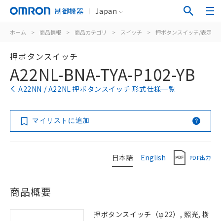
制御機器
Japan
ホーム
>
商品情報
>
商品カテゴリ
>
スイッチ
>
押ボタンスイッチ/表示灯
押ボタンスイッチ
A22NL-BNA-TYA-P102-YB
A22NN / A22NL 押ボタンスイッチ 形式仕様一覧
マイリストに追加
日本語
English
PDF出力
商品概要
押ボタンスイッチ（φ22）, 照光, 樹