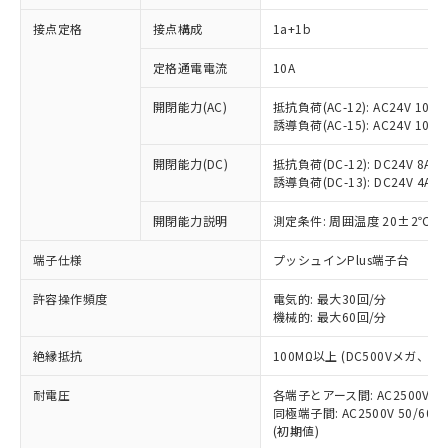
接点定格
接点構成
1a+1b
※1 対応状況
定格通電電流
10A
対応済み：EU RoHS指令（10物質）の
開閉能力(AC)
抵抗負荷(AC-12): AC24V 10A/A
非含有に対応した製品が提供可能な商品で
誘導負荷(AC-15): AC24V 10A/AC
す。
対応予定：EU RoHS指令（10物質）の非含
開閉能力(DC)
抵抗負荷(DC-12): DC24V 8A/DC
ご利用条件
有に対応した製品に切り替える予定のある
誘導負荷(DC-13): DC24V 4A/DC
商品です。
対応予定なし：EU RoHS指令（10物質）の
開閉能力説明
測定条件: 周囲温度 20±2℃、
以下の条件をお読みいただき、同意のうえ
非含有に非対応の商品で、対応品を出す予
ご利用ください。
端子仕様
プッシュインPlus端子台
定はありません。
調査・確認中：EU RoHS指令（10物質）の
本サービスは、当社制御機器事業取扱
※1 中国RoHS○×表
許容操作頻度
電気的: 最大30回/分
非含有の対応状況を調査中または確認中の
商品の当社在庫状況および標準価格
機械的: 最大60回/分
商品です。
(税抜)を提供させていただくもので
「○」：最大均質材料含有率が中国RoHSの
非該当品：ライセンス料など無形物で、有
す。
絶縁抵抗
100MΩ以上 (DC500Vメガ、
基準値以下であることを示します。
害物質有無と関係のない商品です。
当社制御機器事業取扱商品の中には、
「×」：最大均質材料含有率が中国RoHSの
仕入先様の事情により、非含有部品として
耐電圧
各端子とアース間: AC2500V 50/
本サービスの対象外となる商品もある
基準値を超えていることを示します。
いたものが、含有品と判明した場合などや
当社は、これら貴社製品のうち、外国
同極端子間: AC2500V 50/60
ことをご了承ください。
「－」：未確認です。当社販売部門へお問
むを得ず変更することがあります。
(初期値)
為替および外国貿易法に定める商品
在庫状況および標準価格照会結果は、
い合わせください。