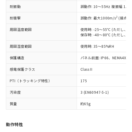
（以下｢規制貨物等」という）を輸出
記載している更新日時点での社内デー
耐振動
誤動作: 10～55Hz 複振幅 1.
*EU RoHS指令（10物質）：
または国外への提供する場合は、日本
記
タに基づき作成されるものであり、閲
説明
鉛(Pb) 1000ppm以下、 水銀(Hg) 1000ppm以下、 カド
*中国RoHS10物質の基準値 (GB/T26572)：
国政府の輸出許可(または役務取引許
号
覧された時点での実際の在庫および標
ミウム(Cd) 100ppm以下、
Pb(鉛) :1000ppm、 Hg(水銀) : 1000ppm、 Cd(カドミウ
2
耐衝撃
誤動作: 最大1000m/s
(接点開
可)を取得するなどの必要な手続きを
六価クロム(Cr(Ⅵ)) 1000ppm以下、ポリ臭化ビフェニル
ム) : 100ppm、
準価格とは異なる場合があることをご
類(PBB) 1000ppm以下、ポリ臭化ジフェニルエーテル類
Cr(Ⅵ)(六価クロム) : 1000ppm、 PBBs(ポリ臭化ビフェ
とります。
了承ください。
(PBDE) 1000ppm以下、フタル酸ビス(2-エチルヘキシ
周囲温度範囲
使用時: -25～55℃ (ただし
○
一定数以上の在庫あり
ニル類) : 1000ppm、 PBDEs(ポリ臭化ジフェニルエーテ
当社は規制貨物を破棄する場合は、完
ル) (DEHP)(別名：DOP) 1000ppm以下、フタル酸ブチ
正式な納期状況および標準価格はお客
ル類) : 1000ppm、
保存時: -40～80℃ (ただし
ルベンジル（BBP） 1000ppm以下、フタル酸ジブチル
全に破砕するなど、違法に輸出されな
DBP(フタル酸ジブチル) : 1000ppm、 DIBP(フタル酸ジ
様のお取引先、またはお客様担当のオ
（DBP） 1000ppm以下、フタル酸ジイソブチル
イソブチル) : 1000ppm、 BBP(フタル酸ブチルベンジ
△
一定数には満たないが在庫あり
いよう必要な手段を講じます。
周囲湿度範囲
使用時: 35～85%RH
ムロン制御機器販売店・当社販売員に
(DIBP) 1000ppm以下
ル) : 1000ppm、
当社は貴社製品を、核兵器、ミサイ
但し、RoHS指令で産業用監視および制御機器に対する
DEHP(フタル酸ビス(2-エチルヘキシル)) : 1000ppm
ご相談ください。
適用除外項目は除く。
ル、化学兵器、生物兵器またはその他
保護構造
パネル前面: IP66、NEMA4X, N
－
在庫なし(最新の在庫状況につ
オムロン制御機器販売店や当社販売拠
フタル酸エステル類の４物質については閾値を超える意
武器並びにこれらの製造装置等に一切
いては、お客様のお取引先、ま
図的な使用がないことを確認しています。
点は「
販売ネットワーク
」をご確認
※2 環境保護使用期限
感電保護クラス
Class II
使用いたしません。
たはお客様担当のオムロン制御
ください。
当社は、貴社製品を第三者に販売する
機器販売店・当社販売員にご確
在庫状況および標準価格結果を当社の
PTI（トラッキング特性）
175
※2 対応予定月
「ｅ」：有害物質（10物質）のすべてが基
場合は、上記1、2および3の内容を当
認ください)
事前の承諾なく第三者に漏洩または開
準値以下であることを示します。
該第三者に通知します。また当社は、
示しないようお願いします。
汚染度
3 (EN60947-5-1)
部品在庫の切り替え状況などにより、予定
「10」：通常の使用状況下において有害物
販売先および販売に係わる関係者が違
マイパーツ機能（部品リスト作成サー
空
受注生産機種、また在庫状況の
月が前後することがあります。
質が外部に漏えいし、環境に深刻な影響を
法に輸出するおそれがある場合は、取
ビス）をご利用いただくには、I-Web
白
情報を公開していない機種
質量
約65g
及ぼさない年数を意味します。
り引きをいたしません。
メンバーズにご登録されている必要が
「－」：未確認です。当社販売部門へお問
あります。
い合わせください。
お客様が当ウェブサイト上で当社にご
動作特性
※3 非含有証明書ダウンロード
登録された部品リストについて、当社