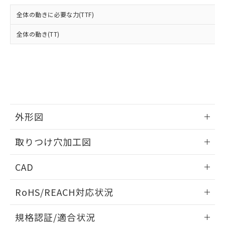
および当社の共同利用者が、当社の製
下記の非含有証明書をダウンロードするこ
品・サービスに関するお客様との取
全体の動きに必要な力(TTF)
とができます。
合意する
キャンセル
引・商談に必要な範囲で利用すること
をご了承ください。
全体の動き(TT)
EU RoHS指令（10物質）の非含有証明書
※当社の共同利用者とは、
"個人情報
51物質の非含有証明書（当社基準）
の共同利用に関して"
の「1.共同利
※本証明書は発行日時点で非含有を証明す
用者の範囲」に記載されている法人を
るもので、過去に遡って非含有を証明する
指します。
ものではありません。
また、RoHS指令のフタル酸エステル類４
物質の対応では、対応完了までの期間は出
荷製品に未対応品が混在することから備考
外形図
欄に対応日を記載しておりました。
情報更新：2026/05/21
既に当社にて対応品への在庫切替を完了
取りつけ穴加工図
していることから、特段のことがない限
り、2022年1月12日より割愛しておりま
情報更新：2026/05/21
CAD
す。
ログイン/会員登録いただくと、CADデータをダウンロー
RoHS/REACH対応状況
ドすることができます。
情報更新：2026/7/29
規格認証/適合状況