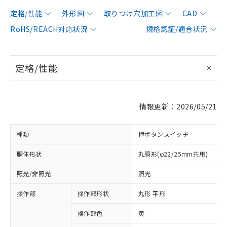
定格/性能
外形図
取りつけ穴加工図
CAD
RoHS/REACH対応状況
規格認証/適合状況
定格/性能
情報更新：2026/05/21
種類
押ボタンスイッチ
胴体形状
丸胴形(φ22/25mm共用)
照光/非照光
照光
操作部
操作部形状
丸形 平形
操作部色
黄