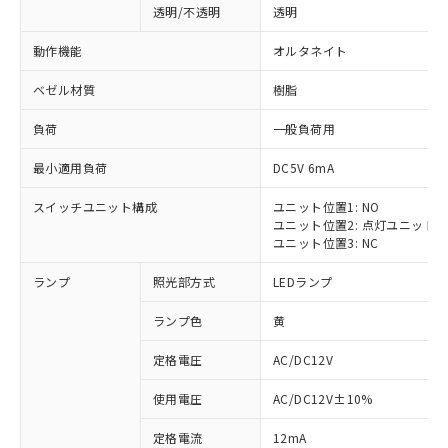
透明/不透明
透明
動作機能
オルタネイト
ベゼル材質
樹脂
負荷
一般負荷用
最小適用負荷
DC5V 6mA
スイッチユニット構成
ユニット位置1: NO
ユニット位置2: 点灯ユニット
ユニット位置3: NC
ランプ
照光部方式
LEDランプ
ランプ色
黄
定格電圧
AC/DC12V
使用電圧
AC/DC12V±10%
定格電流
12mA