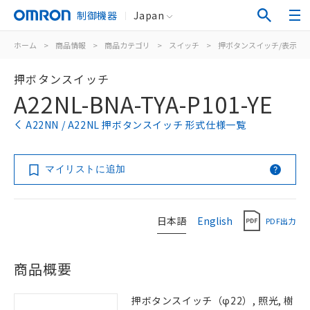
制御機器
Japan
ホーム
>
商品情報
>
商品カテゴリ
>
スイッチ
>
押ボタンスイッチ/表示灯
押ボタンスイッチ
A22NL-BNA-TYA-P101-YE
A22NN / A22NL 押ボタンスイッチ 形式仕様一覧
マイリストに追加
日本語
English
PDF出力
商品概要
押ボタンスイッチ（φ22）, 照光, 樹