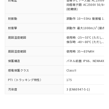
準価格とは異なる場合があることをご
耐電圧
各端子とアース間: AC2500V 50/
類(PBB) 1000ppm以下、ポリ臭化ジフェニルエーテル類
Cr(Ⅵ)(六価クロム) : 1000ppm、 PBBs(ポリ臭化ビフェ
とります。
同極端子間: AC2500V 50/60
了承ください。
(PBDE) 1000ppm以下、フタル酸ビス(2-エチルヘキシ
○
一定数以上の在庫あり
ニル類) : 1000ppm、 PBDEs(ポリ臭化ジフェニルエーテ
当社は規制貨物を破棄する場合は、完
(初期値)
ル) (DEHP)(別名：DOP) 1000ppm以下、フタル酸ブチ
正式な納期状況および標準価格はお客
ル類) : 1000ppm、
ルベンジル（BBP） 1000ppm以下、フタル酸ジブチル
全に破砕するなど、違法に輸出されな
DBP(フタル酸ジブチル) : 1000ppm、 DIBP(フタル酸ジ
様のお取引先、またはお客様担当のオ
（DBP） 1000ppm以下、フタル酸ジイソブチル
イソブチル) : 1000ppm、 BBP(フタル酸ブチルベンジ
△
一定数には満たないが在庫あり
耐振動
誤動作: 10～55Hz 複振幅 1.
いよう必要な手段を講じます。
ムロン制御機器販売店・当社販売員に
(DIBP) 1000ppm以下
ル) : 1000ppm、
当社は貴社製品を、核兵器、ミサイ
但し、RoHS指令で産業用監視および制御機器に対する
DEHP(フタル酸ビス(2-エチルヘキシル)) : 1000ppm
ご相談ください。
2
耐衝撃
適用除外項目は除く。
誤動作: 最大1000m/s
(接点開
ル、化学兵器、生物兵器またはその他
－
在庫なし(最新の在庫状況につ
オムロン制御機器販売店や当社販売拠
フタル酸エステル類の４物質については閾値を超える意
武器並びにこれらの製造装置等に一切
いては、お客様のお取引先、ま
図的な使用がないことを確認しています。
点は「
販売ネットワーク
」をご確認
周囲温度範囲
使用時: -25～55℃ (ただし
※2 環境保護使用期限
使用いたしません。
たはお客様担当のオムロン制御
ください。
保存時: -40～80℃ (ただし
当社は、貴社製品を第三者に販売する
機器販売店・当社販売員にご確
在庫状況および標準価格結果を当社の
※2 対応予定月
「ｅ」：有害物質（10物質）のすべてが基
場合は、上記1、2および3の内容を当
認ください)
事前の承諾なく第三者に漏洩または開
周囲湿度範囲
使用時: 35～85%RH
準値以下であることを示します。
該第三者に通知します。また当社は、
示しないようお願いします。
部品在庫の切り替え状況などにより、予定
「10」：通常の使用状況下において有害物
販売先および販売に係わる関係者が違
保護構造
パネル前面: IP66、NEMA4X, N
マイパーツ機能（部品リスト作成サー
空
受注生産機種、また在庫状況の
月が前後することがあります。
質が外部に漏えいし、環境に深刻な影響を
法に輸出するおそれがある場合は、取
ビス）をご利用いただくには、I-Web
白
情報を公開していない機種
及ぼさない年数を意味します。
り引きをいたしません。
感電保護クラス
Class II
メンバーズにご登録されている必要が
「－」：未確認です。当社販売部門へお問
あります。
い合わせください。
PTI（トラッキング特性）
175
お客様が当ウェブサイト上で当社にご
※3 非含有証明書ダウンロード
登録された部品リストについて、当社
汚染度
3 (EN60947-5-1)
および当社の共同利用者が、当社の製
下記の非含有証明書をダウンロードするこ
品・サービスに関するお客様との取
とができます。
合意する
キャンセル
引・商談に必要な範囲で利用すること
をご了承ください。