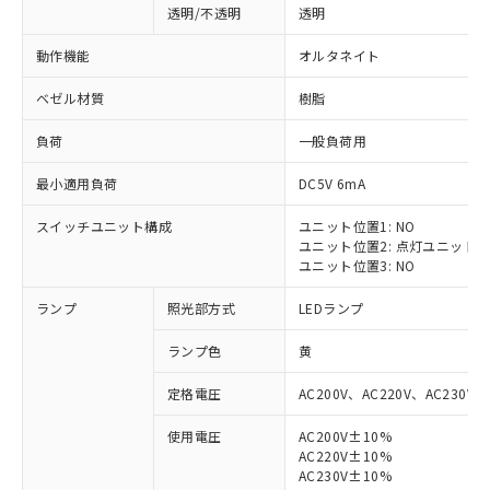
透明/不透明
透明
動作機能
オルタネイト
ベゼル材質
樹脂
負荷
一般負荷用
最小適用負荷
DC5V 6mA
スイッチユニット構成
ユニット位置1: NO
ユニット位置2: 点灯ユニット
ユニット位置3: NO
ランプ
照光部方式
LEDランプ
ランプ色
黄
定格電圧
AC200V、AC220V、AC230V、
使用電圧
AC200V±10%
AC220V±10%
※1 対応状況
AC230V±10%