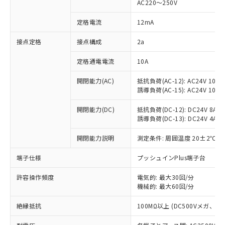
AC220～250V
対応済み：EU RoHS指令（10物質）の
非含有に対応した製品が提供可能な商品で
定格電流
12mA
す。
対応予定：EU RoHS指令（10物質）の非含
接点定格
接点構成
2a
ご利用条件
有に対応した製品に切り替える予定のある
定格通電電流
10A
商品です。
対応予定なし：EU RoHS指令（10物質）の
以下の条件をお読みいただき、同意のうえ
開閉能力(AC)
抵抗負荷(AC-12): AC24V 10A/A
非含有に非対応の商品で、対応品を出す予
誘導負荷(AC-15): AC24V 10A/AC
ご利用ください。
定はありません。
調査・確認中：EU RoHS指令（10物質）の
本サービスは、当社制御機器事業取扱
開閉能力(DC)
抵抗負荷(DC-12): DC24V 8A/DC
※1 中国RoHS○×表
非含有の対応状況を調査中または確認中の
誘導負荷(DC-13): DC24V 4A/DC
商品の当社在庫状況および標準価格
商品です。
(税抜)を提供させていただくもので
「○」：最大均質材料含有率が中国RoHSの
非該当品：ライセンス料など無形物で、有
開閉能力説明
測定条件: 周囲温度 20±2℃、
す。
基準値以下であることを示します。
害物質有無と関係のない商品です。
当社制御機器事業取扱商品の中には、
「×」：最大均質材料含有率が中国RoHSの
仕入先様の事情により、非含有部品として
端子仕様
プッシュインPlus端子台
本サービスの対象外となる商品もある
基準値を超えていることを示します。
いたものが、含有品と判明した場合などや
当社は、これら貴社製品のうち、外国
ことをご了承ください。
「－」：未確認です。当社販売部門へお問
許容操作頻度
電気的: 最大30回/分
むを得ず変更することがあります。
為替および外国貿易法に定める商品
在庫状況および標準価格照会結果は、
機械的: 最大60回/分
い合わせください。
（以下｢規制貨物等」という）を輸出
記載している更新日時点での社内デー
*EU RoHS指令（10物質）：
または国外への提供する場合は、日本
記
タに基づき作成されるものであり、閲
説明
絶縁抵抗
100MΩ以上 (DC500Vメガ、
鉛(Pb) 1000ppm以下、 水銀(Hg) 1000ppm以下、 カド
*中国RoHS10物質の基準値 (GB/T26572)：
国政府の輸出許可(または役務取引許
号
覧された時点での実際の在庫および標
ミウム(Cd) 100ppm以下、
Pb(鉛) :1000ppm、 Hg(水銀) : 1000ppm、 Cd(カドミウ
可)を取得するなどの必要な手続きを
六価クロム(Cr(Ⅵ)) 1000ppm以下、ポリ臭化ビフェニル
ム) : 100ppm、