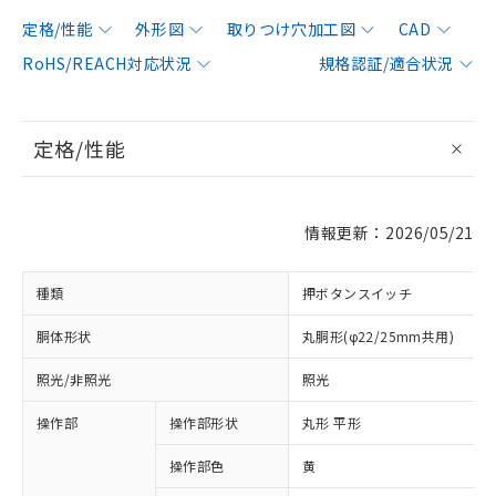
定格/性能
外形図
取りつけ穴加工図
CAD
RoHS/REACH対応状況
規格認証/適合状況
定格/性能
情報更新：2026/05/21
種類
押ボタンスイッチ
胴体形状
丸胴形(φ22/25mm共用)
照光/非照光
照光
操作部
操作部形状
丸形 平形
操作部色
黄