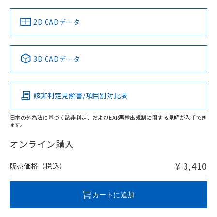
中国 RoHS
注意事項・凡例
2D CADデータ
中国 RoHS表
※1 ※2
3D CADデータ
Pb
Hg
Cd
Cr(VI)
該非判定見解書/項目別対比表
O
O
O
O
日本の外為法に基づく該非判定、およびEAR再輸出規制に関する見解が入手でき
ます。
"対応済み"や非含有の記載がされた商品であっても、流通
在庫等で未対応品が混在する可能性があります。
オンライン購入
非含有品が必要な際は、弊社営業部門もしくは販売店へお
問い合わせください。
¥ 3,410
販売価格（税込）
この製品のRoHS/REACH対応状況ページへ
カートに追加