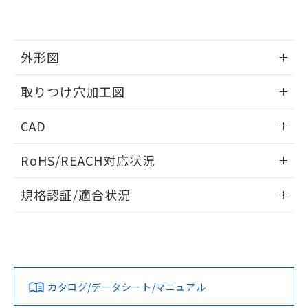
EU RoHS指令（10物質）の非含有証明書
※当社の共同利用者とは、
"個人情報
51物質の非含有証明書（当社基準）
の共同利用に関して"
の「1.共同利
※本証明書は発行日時点で非含有を証明す
用者の範囲」に記載されている法人を
るもので、過去に遡って非含有を証明する
指します。
外形図
ものではありません。
また、RoHS指令のフタル酸エステル類４
情報更新：2026/05/21
取りつけ穴加工図
物質の対応では、対応完了までの期間は出
荷製品に未対応品が混在することから備考
情報更新：2026/05/21
欄に対応日を記載しておりました。
CAD
既に当社にて対応品への在庫切替を完了
していることから、特段のことがない限
ログイン/会員登録いただくと、CADデータをダウンロー
RoHS/REACH対応状況
り、2022年1月12日より割愛しておりま
ドすることができます。
す。
情報更新：2026/7/29
規格認証/適合状況
ログイン/会員登録
EU RoHS
注意事項・凡例
A22NL-BNA-TYA-P101-YEについての規格認証/適合状況につ
いては、「カスタマーサポートセンタ お客様相談室」または
貴社担当オムロン営業員または販売店にお問い合わせくださ
対応状況
対応予定月
※1
※2
い。
ダウンロードデータをご利用いただく前に、以下を必ずお読
みください。
カタログ/データシート/マニュアル
対応済み
ソフトウェアの使用条件
お問い合わせ