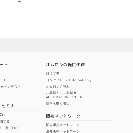
担当オムロン営
お問い合わせ
ート
オムロンの提供価値
目指す姿
ポート
コンセプト「i-Automation!」
ジャパンデスク
オムロンの強み
お客様との共創拠点
AUTOMATION CENTER
DIBP
BBP
DEHP
環境保護
技術を磨く現場
・セミナ
使用期限
案内
販売ネットワーク
講する
O
O
O
10
国内販売ネットワーク
ス一覧（PDF）
海外販売ネットワーク