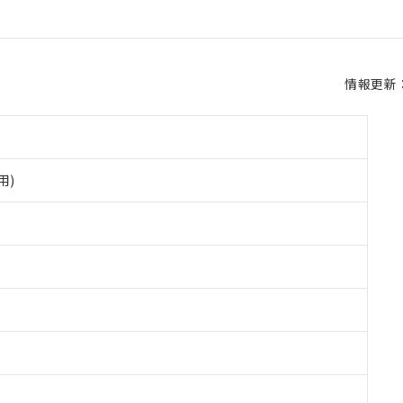
情報更新：2
用)