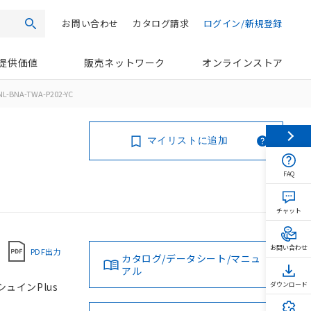
お問い合わせ
カタログ請求
ログイン/新規登録
検索
提供価値
販売ネットワーク
オンラインストア
L-BNA-TWA-P202-YC
マイリストに追加
FAQ
チャット
お問い合わせ
PDF出力
カタログ/データシート/マニュ
アル
シュインPlus
ダウンロード