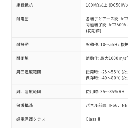
また、RoHS指
絶縁抵抗
100MΩ以上 (DC5
混在することから
既に当社にて対応
耐電圧
各端子とアース間: AC250
り割愛しておりま
同極端子間: AC2500V
(初期値)
耐振動
誤動作: 10～55Hz 複
耐衝撃
誤動作: 最大1000m/s
周囲温度範囲
使用時: -25～55℃
保存時: -40～80℃
周囲湿度範囲
使用時: 35～85%RH
保護構造
パネル前面: IP66、NEM
感電保護クラス
Class II