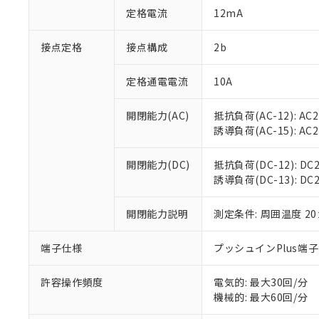
「○」：最大均質
定格電流
12mA
「×」：最大均質
本サービスは
当社は、これ
*EU RoHS指令（10物
「－」：未確認で
鉛(Pb) 1000ppm以下、
くものです。
う）を輸出ま
接点定格
接点構成
2b
記
説明
六価クロム(Cr(Ⅵ)) 1
当社制御機器
などの必要な
フタル酸ビス(2-エチルヘ
号
*中国RoHS10物質の基準値 
ル（DBP） 1000ppm
在庫状況およ
当社は規制貨
Pb(鉛) :1000ppm、 Hg
定格通電電流
10A
但し、RoHS指令で産
のであり、閲
ます。
Cr(Ⅵ)(六価クロム) : 
フタル酸エステル類の４
○
一定数以
DBP(フタル酸ジブチル) :
い。
当社は貴社製
DEHP(フタル酸ビス(2-エ
開閉能力(AC)
抵抗負荷(AC-12): AC24
正式な納期状
置等に一切使
誘導負荷(AC-15): AC24V
当社販売員に
※2 対応予定月
△
一定数に
当社は、貴社
オムロン制御
また当社は、
※2 環境保護使
在庫状況およ
部品在庫の切り替
たしません。
開閉能力(DC)
抵抗負荷(DC-12): DC24
－
在庫なし
す。
誘導負荷(DC-13): DC24
「ｅ」：有害物質
機器販売
マイパーツ機
「10」：通常の
ている必要が
味します。
開閉能力説明
測定条件: 周囲温度 2
空
受注生産
お客様が当ウ
※3 非含有証明
「－」：未確認で
白
が、当社の製
端子仕様
プッシュインPlus端
さい。
下記の非含有証明
※当社の共同
いる法人を指
許容操作頻度
電気的: 最大30回/分
EU RoHS指令（
機械的: 最大60回/分
51物質の非含有証
※本証明書は発行