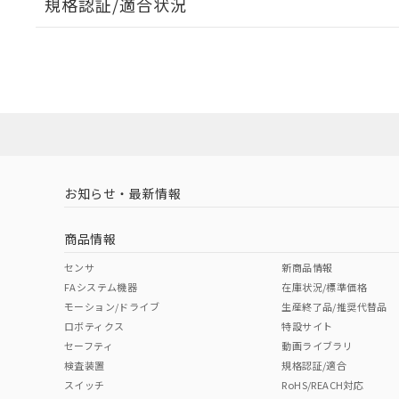
規格認証/適合状況
EU RoHS
注意事項・凡例
A22NL-BNA-TWA-P202-YCについての規格認証/適
業員または販売店にお問い合わせください。
ダウンロードデータをご利用いただく前に、以下を必ずお読
対応状況
対応予定月
※1
※2
ソフトウェアの使用条件
対応済み
お知らせ・最新情報
中国 RoHS
注意事項・凡例
商品情報
中国 RoHS表
※1 ※2
センサ
新商品情報
FAシステム機器
在庫状況/標準価格
Pb
Hg
Cd
Cr(V
モーション/ドライブ
生産終了品/推奨代替品
ロボティクス
特設サイト
セーフティ
動画ライブラリ
検査装置
規格認証/適合
X
O
O
O
スイッチ
RoHS/REACH対応