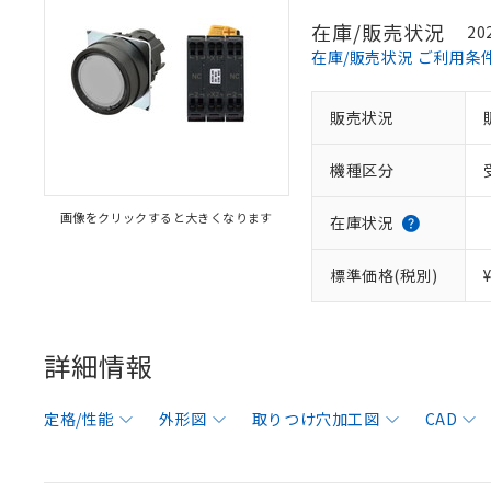
在庫/販売状況
20
在庫/販売状況 ご利用条
販売状況
機種区分
画像をクリックすると大きくなります
在庫状況
標準価格(税別)
詳細情報
定格/性能
外形図
取りつけ穴加工図
CAD