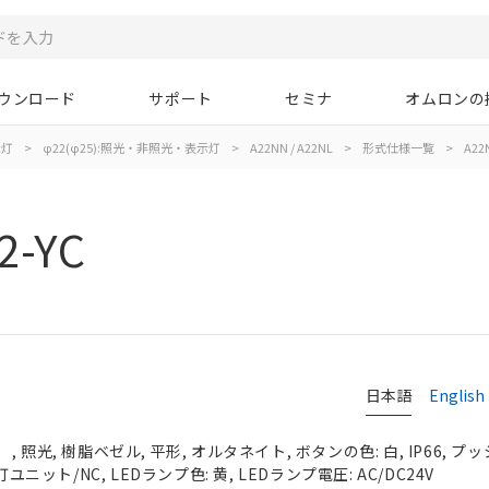
ウンロード
サポート
セミナ
オムロンの
示灯
>
φ22(φ25):照光・非照光・表示灯
>
A22NN / A22NL
>
形式仕様一覧
>
A22N
2-YC
日本語
English
照光, 樹脂ベゼル, 平形, オルタネイト, ボタンの色: 白, IP66, プッ
ユニット/NC, LEDランプ色: 黄, LEDランプ電圧: AC/DC24V