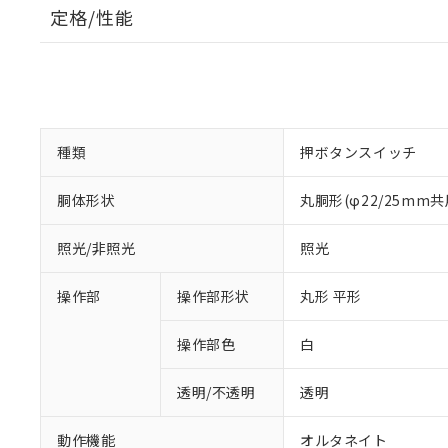
定格/性能
種類
押ボタンスイッチ
胴体形状
丸胴形(φ22/25mm共
照光/非照光
照光
操作部
操作部形状
丸形 平形
操作部色
白
透明/不透明
透明
動作機能
オルタネイト