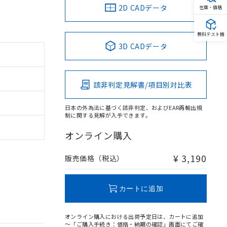
2D CADデータ
在庫・価格
無料テスト機
3D CADデータ
該非判定見解書/項目別対比表
日本の外為法に基づく該非判定、およびEAR再輸出規
制に関する見解が入手できます。
オンライン購入
¥ 3,190
販売価格（税込）
カートに追加
オンライン購入における出荷予定日は、カートに追加
～「ご購入手続き：価格・納期の確認」画面にてご確