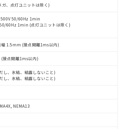
令のフタル酸エステル類４物質の対応では、対応完了までの期間は出
00Vメガ、点灯ユニットは除く)
備考欄に対応日を記載しておりました。
品への在庫切替を完了していることから、特段のことがない限り、20
0V 50/60Hz 1min
す。
 50/60Hz 1min (点灯ユニットは除く)
振幅 1.5mm (接点開離1ms以内)
2
(接点開離1ms以内)
 (ただし、氷結、結露しないこと)
 (ただし、氷結、結露しないこと)
A4X, NEMA13