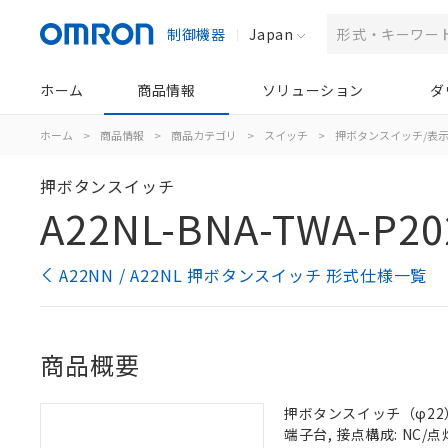
制御機器
Japan
ホーム
商品情報
ソリューション
ダ
ホーム
>
商品情報
>
商品カテゴリ
>
スイッチ
>
押ボタンスイッチ/表
押ボタンスイッチ
A22NL-BNA-TWA-P20
A22NN / A22NL 押ボタンスイッチ 形式仕様一覧
商品概要
押ボタンスイッチ（φ22）, 
端子台, 接点構成: NC/点灯