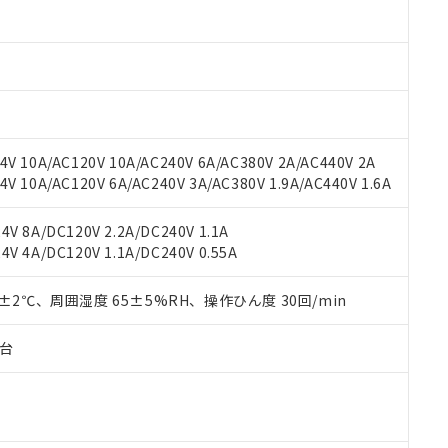
材料含有率が中国RoHSの基準値以下であることを示します。
材料含有率が中国RoHSの基準値を超えていることを示します。
、当社制御機器事業取扱商品の当社在庫状況および標準価格(税抜)
ら貴社製品のうち、外国為替および外国貿易法に定める商品（以下｢
質）：
す。当社販売部門へお問い合わせください。
 水銀(Hg) 1000ppm以下、 カドミウム(Cd) 100ppm以下、
たは国外への提供する場合は、日本国政府の輸出許可(または役務取
000ppm以下、ポリ臭化ビフェニル類(PBB) 1000ppm以下、ポリ臭化ジフェニルエーテル類(P
事業取扱商品の中には、本サービスの対象外となる商品もあること
手続きをとります。
キシル) (DEHP)(別名：DOP) 1000ppm以下、フタル酸ブチルベンジル（BBP） 100
(GB/T26572)：
以下、フタル酸ジイソブチル (DIBP) 1000ppm以下
び標準価格照会結果は、記載している更新日時点での社内データに
物を破棄する場合は、完全に破砕するなど、違法に輸出されないよ
(水銀) : 1000ppm、 Cd(カドミウム) : 100ppm、
業用監視および制御機器に対する適用除外項目は除く。
覧された時点での実際の在庫および標準価格とは異なる場合がある
1000ppm、 PBBs(ポリ臭化ビフェニル類) : 1000ppm、 PBDEs(ポリ臭化ジフェニルエーテル類
物質については閾値を超える意図的な使用がないことを確認しています。
上の在庫あり
 1000ppm、 DIBP(フタル酸ジイソブチル) : 1000ppm、 BBP(フタル酸ブチルベンジル) :
品を、核兵器、ミサイル、化学兵器、生物兵器またはその他武器並
チルヘキシル)) : 1000ppm
V 10A/AC120V 10A/AC240V 6A/AC380V 2A/AC440V 2A
況および標準価格はお客様のお取引先、またはお客様担当のオムロ
用いたしません。
 10A/AC120V 6A/AC240V 3A/AC380V 1.9A/AC440V 1.6A
ご相談ください。
は満たないが在庫あり
製品を第三者に販売する場合は、上記1、2および3の内容を当該第
機器販売店や当社販売拠点は「
販売ネットワーク
」をご確認くだ
販売先および販売に係わる関係者が違法に輸出するおそれがある場
用期限
び標準価格結果を当社の事前の承諾なく第三者に漏洩または開示し
え状況などにより、予定月が前後することがあります。
V 8A/DC120V 2.2A/DC240V 1.1A
(最新の在庫状況については、お客様のお取引先、またはお客様担当
V 4A/DC120V 1.1A/DC240V 0.55A
（10物質）のすべてが基準値以下であることを示します。
店・当社販売員にご確認ください)
能（部品リスト作成サービス）をご利用いただくには、I-Webメン
使用状況下において有害物質が外部に漏えいし、環境に深刻な影響を
あります。
0±2℃、周囲湿度 65±5%RH、操作ひん度 30回/min
機種、また在庫状況の情報を公開していない機種
ェブサイト上で当社にご登録された部品リストについて、当社およ
書ダウンロード
す。当社販売部門へお問い合わせください。
品・サービスに関するお客様との取引・商談に必要な範囲で利用す
合意する
キャンセル
子台
書をダウンロードすることができます。
利用者とは、
"個人情報の共同利用に関して"
の「1.共同利用者の
します。
10物質）の非含有証明書
明書（当社基準）
日時点で非含有を証明するもので、過去に遡って非含有を証明するも