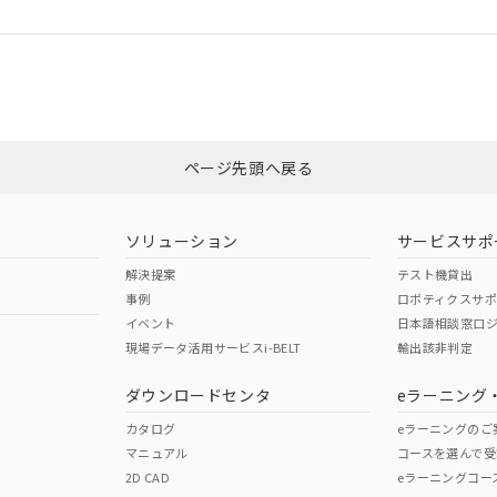
ログイン/会員登録
合状況については、「カスタマーサポートセンタ お客様相談室」または貴社
みください。
非含有証明書
※3
ページ先頭へ戻る
ダウンロードはこちら
ソリューション
サービスサポ
解決提案
テスト機貸出
事例
ロボティクスサ
イベント
日本語相談窓口
現場データ活用サービスi-BELT
輸出該非判定
I)
PBBs
PBDEs
DBP
ダウンロードセンタ
eラーニング
カタログ
eラーニングのご
マニュアル
コースを選んで受
O
O
O
2D CAD
eラーニングコー