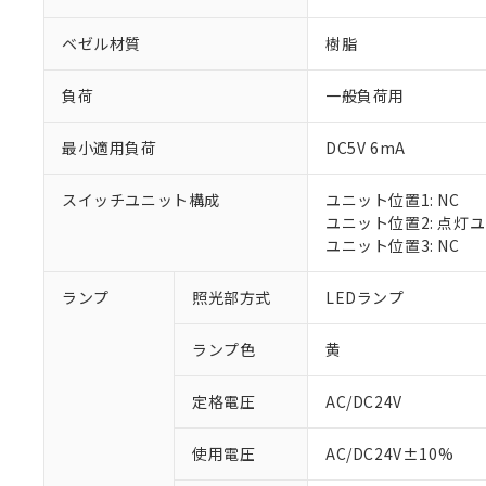
ベゼル材質
樹脂
負荷
一般負荷用
最小適用負荷
DC5V 6mA
スイッチユニット構成
ユニット位置1: NC
ユニット位置2: 点灯
ユニット位置3: NC
※1 対応状況
ランプ
照光部方式
LEDランプ
対応済み：EU
ランプ色
黄
対応予定：EU R
対応予定なし：EU
定格電圧
AC/DC24V
調査・確認中：EU
ご利用条件
非該当品：ライセ
※1 中国RoHS
使用電圧
AC/DC24V±10%
仕入先様の事情に
があります。
以下の条件をお読