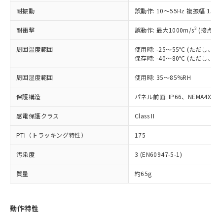
（以下｢規制貨物等」という）を輸出
記載している更新日時点での社内デー
耐振動
誤動作: 10～55Hz 複振幅 1.
*EU RoHS指令（10物質）：
または国外への提供する場合は、日本
記
タに基づき作成されるものであり、閲
説明
鉛(Pb) 1000ppm以下、 水銀(Hg) 1000ppm以下、 カド
*中国RoHS10物質の基準値 (GB/T26572)：
国政府の輸出許可(または役務取引許
号
覧された時点での実際の在庫および標
ミウム(Cd) 100ppm以下、
Pb(鉛) :1000ppm、 Hg(水銀) : 1000ppm、 Cd(カドミウ
2
耐衝撃
誤動作: 最大1000m/s
(接点開
可)を取得するなどの必要な手続きを
六価クロム(Cr(Ⅵ)) 1000ppm以下、ポリ臭化ビフェニル
ム) : 100ppm、
準価格とは異なる場合があることをご
類(PBB) 1000ppm以下、ポリ臭化ジフェニルエーテル類
Cr(Ⅵ)(六価クロム) : 1000ppm、 PBBs(ポリ臭化ビフェ
とります。
了承ください。
(PBDE) 1000ppm以下、フタル酸ビス(2-エチルヘキシ
周囲温度範囲
使用時: -25～55℃ (ただし
○
一定数以上の在庫あり
ニル類) : 1000ppm、 PBDEs(ポリ臭化ジフェニルエーテ
当社は規制貨物を破棄する場合は、完
ル) (DEHP)(別名：DOP) 1000ppm以下、フタル酸ブチ
正式な納期状況および標準価格はお客
ル類) : 1000ppm、
保存時: -40～80℃ (ただし
ルベンジル（BBP） 1000ppm以下、フタル酸ジブチル
全に破砕するなど、違法に輸出されな
DBP(フタル酸ジブチル) : 1000ppm、 DIBP(フタル酸ジ
様のお取引先、またはお客様担当のオ
（DBP） 1000ppm以下、フタル酸ジイソブチル
イソブチル) : 1000ppm、 BBP(フタル酸ブチルベンジ
△
一定数には満たないが在庫あり
いよう必要な手段を講じます。
周囲湿度範囲
使用時: 35～85%RH
ムロン制御機器販売店・当社販売員に
(DIBP) 1000ppm以下
ル) : 1000ppm、
当社は貴社製品を、核兵器、ミサイ
但し、RoHS指令で産業用監視および制御機器に対する
DEHP(フタル酸ビス(2-エチルヘキシル)) : 1000ppm
ご相談ください。
適用除外項目は除く。
ル、化学兵器、生物兵器またはその他
保護構造
パネル前面: IP66、NEMA4X, N
－
在庫なし(最新の在庫状況につ
オムロン制御機器販売店や当社販売拠
フタル酸エステル類の４物質については閾値を超える意
武器並びにこれらの製造装置等に一切
いては、お客様のお取引先、ま
図的な使用がないことを確認しています。
点は「
販売ネットワーク
」をご確認
※2 環境保護使用期限
感電保護クラス
Class II
使用いたしません。
たはお客様担当のオムロン制御
ください。
当社は、貴社製品を第三者に販売する
機器販売店・当社販売員にご確
在庫状況および標準価格結果を当社の
PTI（トラッキング特性）
175
※2 対応予定月
「ｅ」：有害物質（10物質）のすべてが基
場合は、上記1、2および3の内容を当
認ください)
事前の承諾なく第三者に漏洩または開
準値以下であることを示します。
該第三者に通知します。また当社は、
示しないようお願いします。
汚染度
3 (EN60947-5-1)
部品在庫の切り替え状況などにより、予定
「10」：通常の使用状況下において有害物
販売先および販売に係わる関係者が違
マイパーツ機能（部品リスト作成サー
空
受注生産機種、また在庫状況の
月が前後することがあります。
質が外部に漏えいし、環境に深刻な影響を
法に輸出するおそれがある場合は、取
ビス）をご利用いただくには、I-Web
白
情報を公開していない機種
質量
約65g
及ぼさない年数を意味します。
り引きをいたしません。
メンバーズにご登録されている必要が
「－」：未確認です。当社販売部門へお問
あります。
い合わせください。
お客様が当ウェブサイト上で当社にご
動作特性
※3 非含有証明書ダウンロード
登録された部品リストについて、当社