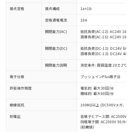
接点定格
接点構成
1a+1b
※1 対応状況
定格通電電流
10A
対応済み：EU RoHS指令（10物質）の
開閉能力(AC)
抵抗負荷(AC-12): AC24V 10A/A
非含有に対応した製品が提供可能な商品で
誘導負荷(AC-15): AC24V 10A/AC
す。
対応予定：EU RoHS指令（10物質）の非含
開閉能力(DC)
抵抗負荷(DC-12): DC24V 8A/DC
ご利用条件
有に対応した製品に切り替える予定のある
誘導負荷(DC-13): DC24V 4A/DC
商品です。
対応予定なし：EU RoHS指令（10物質）の
開閉能力説明
測定条件: 周囲温度 20±2℃、
以下の条件をお読みいただき、同意のうえ
非含有に非対応の商品で、対応品を出す予
ご利用ください。
端子仕様
プッシュインPlus端子台
定はありません。
調査・確認中：EU RoHS指令（10物質）の
本サービスは、当社制御機器事業取扱
※1 中国RoHS○×表
許容操作頻度
電気的: 最大30回/分
非含有の対応状況を調査中または確認中の
商品の当社在庫状況および標準価格
機械的: 最大60回/分
商品です。
(税抜)を提供させていただくもので
「○」：最大均質材料含有率が中国RoHSの
非該当品：ライセンス料など無形物で、有
す。
絶縁抵抗
100MΩ以上 (DC500Vメガ、
基準値以下であることを示します。
害物質有無と関係のない商品です。
当社制御機器事業取扱商品の中には、
「×」：最大均質材料含有率が中国RoHSの
仕入先様の事情により、非含有部品として
耐電圧
各端子とアース間: AC2500V 50/
本サービスの対象外となる商品もある
基準値を超えていることを示します。
いたものが、含有品と判明した場合などや
当社は、これら貴社製品のうち、外国
同極端子間: AC2500V 50/60
ことをご了承ください。
「－」：未確認です。当社販売部門へお問
むを得ず変更することがあります。
(初期値)
為替および外国貿易法に定める商品
在庫状況および標準価格照会結果は、
い合わせください。