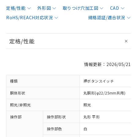
定格/性能
外形図
取りつけ穴加工図
CAD
RoHS/REACH対応状況
規格認証/適合状況
定格/性能
情報更新：2026/05/21
種類
押ボタンスイッチ
胴体形状
丸胴形(φ22/25mm共用)
照光/非照光
照光
操作部
操作部形状
丸形 平形
操作部色
白