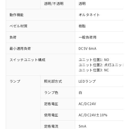
透明/不透明
透明
動作機能
オルタネイト
ベゼル材質
樹脂
負荷
一般負荷用
最小適用負荷
DC5V 6mA
スイッチユニット構成
ユニット位置1: NO
ユニット位置2: 点灯ユニット
ユニット位置3: NC
ランプ
照光部方式
LEDランプ
ランプ色
白
定格電圧
AC/DC24V
使用電圧
AC/DC24V±10%
定格電流
5mA