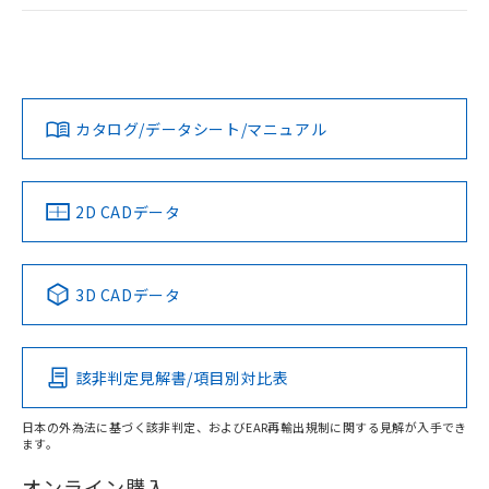
ログイン/会員登録
EU RoHS
注意事項・凡例
A22NL-BNA-TWA-P102-WCについての規格認証/適合状況に
ついては、「カスタマーサポートセンタ お客様相談室」また
は貴社担当オムロン営業員または販売店にお問い合わせくだ
対応状況
対応予定月
※1
※2
さい。
ダウンロードデータをご利用いただく前に、以下を必ずお読
みください。
カタログ/データシート/マニュアル
対応済み
ソフトウェアの使用条件
お問い合わせ
中国 RoHS
注意事項・凡例
2D CADデータ
中国 RoHS表
※1 ※2
3D CADデータ
Pb
Hg
Cd
Cr(VI)
該非判定見解書/項目別対比表
X
O
O
O
日本の外為法に基づく該非判定、およびEAR再輸出規制に関する見解が入手でき
ます。
"対応済み"や非含有の記載がされた商品であっても、流通
在庫等で未対応品が混在する可能性があります。
オンライン購入