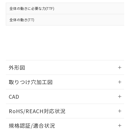
および当社の共同利用者が、当社の製
下記の非含有証明書をダウンロードするこ
品・サービスに関するお客様との取
全体の動きに必要な力(TTF)
とができます。
合意する
キャンセル
引・商談に必要な範囲で利用すること
をご了承ください。
全体の動き(TT)
EU RoHS指令（10物質）の非含有証明書
※当社の共同利用者とは、
"個人情報
51物質の非含有証明書（当社基準）
の共同利用に関して"
の「1.共同利
※本証明書は発行日時点で非含有を証明す
用者の範囲」に記載されている法人を
るもので、過去に遡って非含有を証明する
指します。
ものではありません。
また、RoHS指令のフタル酸エステル類４
物質の対応では、対応完了までの期間は出
荷製品に未対応品が混在することから備考
外形図
欄に対応日を記載しておりました。
情報更新：2026/05/21
既に当社にて対応品への在庫切替を完了
取りつけ穴加工図
していることから、特段のことがない限
り、2022年1月12日より割愛しておりま
情報更新：2026/05/21
CAD
す。
ログイン/会員登録いただくと、CADデータをダウンロー
RoHS/REACH対応状況
ドすることができます。
情報更新：2026/7/29
規格認証/適合状況