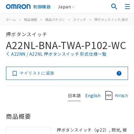
制御機器
Japan
ホーム
>
商品情報
>
商品カテゴリ
>
スイッチ
>
押ボタンスイッチ/表示灯
押ボタンスイッチ
A22NL-BNA-TWA-P102-WC
A22NN / A22NL 押ボタンスイッチ 形式仕様一覧
マイリストに追加
日本語
English
PDF出力
商品概要
押ボタンスイッチ（φ22）, 照光, 樹