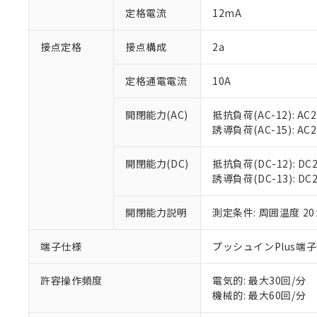
「○」：最大均質
定格電流
12mA
「×」：最大均質
本サービスは
当社は、これ
*EU RoHS指令（10物
「－」：未確認で
鉛(Pb) 1000ppm以下、
くものです。
う）を輸出ま
接点定格
接点構成
2a
記
説明
六価クロム(Cr(Ⅵ)) 1
当社制御機器
などの必要な
フタル酸ビス(2-エチルヘ
号
*中国RoHS10物質の基準値 
ル（DBP） 1000ppm
在庫状況およ
当社は規制貨
Pb(鉛) :1000ppm、 Hg
定格通電電流
10A
但し、RoHS指令で産
のであり、閲
ます。
Cr(Ⅵ)(六価クロム) : 
フタル酸エステル類の４
○
一定数以
DBP(フタル酸ジブチル) :
い。
当社は貴社製
DEHP(フタル酸ビス(2-エ
開閉能力(AC)
抵抗負荷(AC-12): AC24
正式な納期状
置等に一切使
誘導負荷(AC-15): AC24V
当社販売員に
※2 対応予定月
△
一定数に
当社は、貴社
オムロン制御
また当社は、
※2 環境保護使
在庫状況およ
部品在庫の切り替
たしません。
開閉能力(DC)
抵抗負荷(DC-12): DC24
－
在庫なし
す。
誘導負荷(DC-13): DC24
「ｅ」：有害物質
機器販売
マイパーツ機
「10」：通常の
ている必要が
味します。
開閉能力説明
測定条件: 周囲温度 2
空
受注生産
お客様が当ウ
※3 非含有証明
「－」：未確認で
白
が、当社の製
端子仕様
プッシュインPlus端
さい。
下記の非含有証明
※当社の共同
いる法人を指
許容操作頻度
電気的: 最大30回/分
EU RoHS指令（
機械的: 最大60回/分
51物質の非含有証
※本証明書は発行