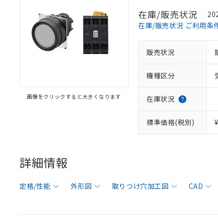
在庫/販売状況
20
在庫/販売状況 ご利用条
販売状況
機種区分
画像をクリックすると大きくなります
在庫状況
標準価格(税別)
詳細情報
定格/性能
外形図
取りつけ穴加工図
CAD