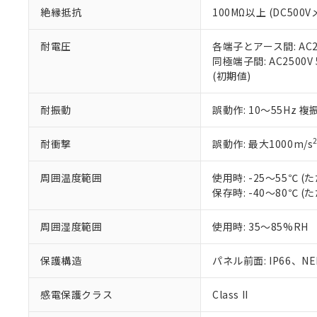
また、RoHS指
絶縁抵抗
100MΩ以上 (DC5
混在することから
既に当社にて対応
耐電圧
各端子とアース間: AC250
り割愛しておりま
同極端子間: AC2500V
(初期値)
耐振動
誤動作: 10～55Hz 複
耐衝撃
誤動作: 最大1000m/s
周囲温度範囲
使用時: -25～55℃
保存時: -40～80℃
周囲湿度範囲
使用時: 35～85%RH
保護構造
パネル前面: IP66、NEM
感電保護クラス
Class II