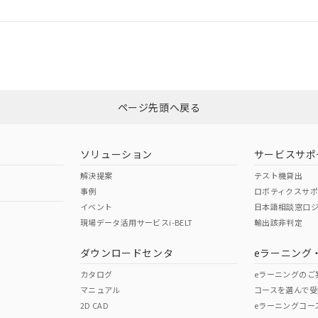
ログイン/会員登録
合状況については、「カスタマーサポートセンタ お客様相談室」または貴社
みください。
非含有証明書
※3
ページ先頭へ戻る
ダウンロードはこちら
ソリューション
サービスサポ
解決提案
テスト機貸出
事例
ロボティクスサ
イベント
日本語相談窓口
現場データ活用サービスi-BELT
輸出該非判定
I)
PBBs
PBDEs
DBP
ダウンロードセンタ
eラーニング
カタログ
eラーニングのご
マニュアル
コースを選んで受
O
O
O
2D CAD
eラーニングコー