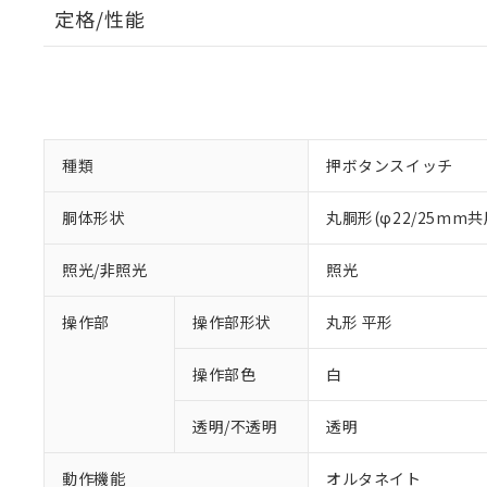
定格/性能
種類
押ボタンスイッチ
胴体形状
丸胴形(φ22/25mm共
照光/非照光
照光
操作部
操作部形状
丸形 平形
操作部色
白
透明/不透明
透明
動作機能
オルタネイト