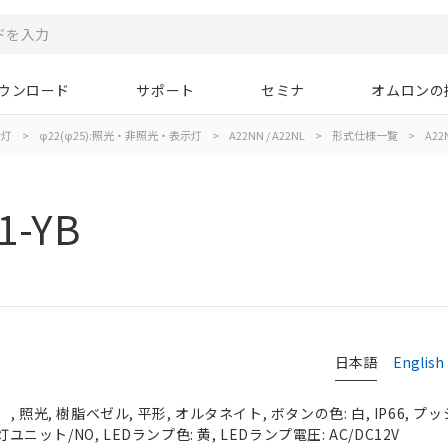
ウンロード
サポート
セミナ
オムロンの
示灯
>
φ22(φ25):照光・非照光・表示灯
>
A22NN / A22NL
>
形式仕様一覧
>
A22N
1-YB
日本語
English
照光, 樹脂ベゼル, 平形, オルタネイト, ボタンの色: 白, IP66, プッ
灯ユニット/NO, LEDランプ色: 黄, LEDランプ電圧: AC/DC12V