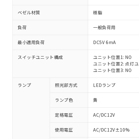
ベゼル材質
樹脂
負荷
一般負荷用
最小適用負荷
DC5V 6mA
スイッチユニット構成
ユニット位置1: NO
ユニット位置2: 点灯
ユニット位置3: NO
※1 対応状況
ランプ
照光部方式
LEDランプ
対応済み：EU
ランプ色
黄
対応予定：EU R
対応予定なし：EU
定格電圧
AC/DC12V
調査・確認中：EU
ご利用条件
非該当品：ライセ
※1 中国RoHS
使用電圧
AC/DC12V±10%
仕入先様の事情に
があります。
以下の条件をお読