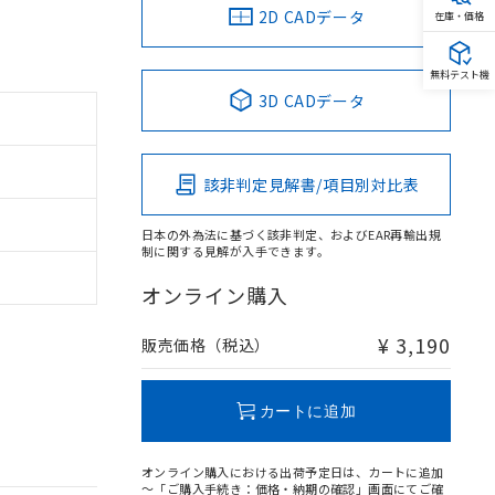
2D CADデータ
在庫・価格
無料テスト機
3D CADデータ
該非判定見解書/項目別対比表
日本の外為法に基づく該非判定、およびEAR再輸出規
制に関する見解が入手できます。
オンライン購入
¥ 3,190
販売価格（税込）
カートに追加
オンライン購入における出荷予定日は、カートに追加
～「ご購入手続き：価格・納期の確認」画面にてご確