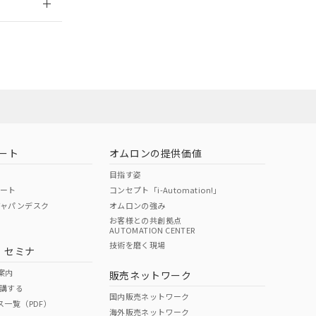
担当オムロン営
お問い合わせ
ート
オムロンの提供価値
目指す姿
ポート
コンセプト「i-Automation!」
ジャパンデスク
オムロンの強み
お客様との共創拠点
AUTOMATION CENTER
DIBP
BBP
DEHP
環境保護
技術を磨く現場
・セミナ
使用期限
案内
販売ネットワーク
講する
O
O
O
10
国内販売ネットワーク
ス一覧（PDF）
海外販売ネットワーク