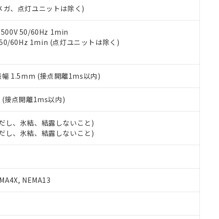
令のフタル酸エステル類４物質の対応では、対応完了までの期間は出
00Vメガ、点灯ユニットは除く)
備考欄に対応日を記載しておりました。
品への在庫切替を完了していることから、特段のことがない限り、20
0V 50/60Hz 1min
す。
 50/60Hz 1min (点灯ユニットは除く)
振幅 1.5mm (接点開離1ms以内)
2
(接点開離1ms以内)
 (ただし、氷結、結露しないこと)
 (ただし、氷結、結露しないこと)
A4X, NEMA13