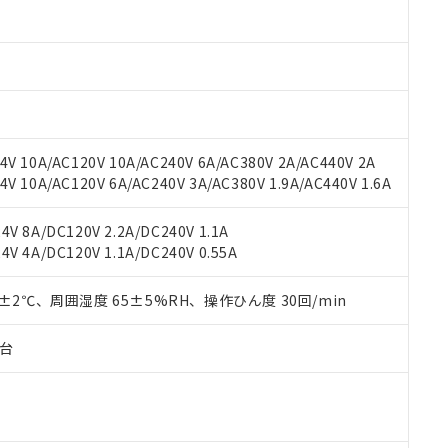
材料含有率が中国RoHSの基準値以下であることを示します。
材料含有率が中国RoHSの基準値を超えていることを示します。
、当社制御機器事業取扱商品の当社在庫状況および標準価格(税抜)
ら貴社製品のうち、外国為替および外国貿易法に定める商品（以下｢
質）：
す。当社販売部門へお問い合わせください。
 水銀(Hg) 1000ppm以下、 カドミウム(Cd) 100ppm以下、
たは国外への提供する場合は、日本国政府の輸出許可(または役務取
000ppm以下、ポリ臭化ビフェニル類(PBB) 1000ppm以下、ポリ臭化ジフェニルエーテル類(P
事業取扱商品の中には、本サービスの対象外となる商品もあること
手続きをとります。
キシル) (DEHP)(別名：DOP) 1000ppm以下、フタル酸ブチルベンジル（BBP） 100
(GB/T26572)：
以下、フタル酸ジイソブチル (DIBP) 1000ppm以下
び標準価格照会結果は、記載している更新日時点での社内データに
物を破棄する場合は、完全に破砕するなど、違法に輸出されないよ
(水銀) : 1000ppm、 Cd(カドミウム) : 100ppm、
業用監視および制御機器に対する適用除外項目は除く。
覧された時点での実際の在庫および標準価格とは異なる場合がある
1000ppm、 PBBs(ポリ臭化ビフェニル類) : 1000ppm、 PBDEs(ポリ臭化ジフェニルエーテル類
物質については閾値を超える意図的な使用がないことを確認しています。
上の在庫あり
 1000ppm、 DIBP(フタル酸ジイソブチル) : 1000ppm、 BBP(フタル酸ブチルベンジル) :
品を、核兵器、ミサイル、化学兵器、生物兵器またはその他武器並
チルヘキシル)) : 1000ppm
V 10A/AC120V 10A/AC240V 6A/AC380V 2A/AC440V 2A
況および標準価格はお客様のお取引先、またはお客様担当のオムロ
用いたしません。
 10A/AC120V 6A/AC240V 3A/AC380V 1.9A/AC440V 1.6A
ご相談ください。
は満たないが在庫あり
製品を第三者に販売する場合は、上記1、2および3の内容を当該第
機器販売店や当社販売拠点は「
販売ネットワーク
」をご確認くだ
販売先および販売に係わる関係者が違法に輸出するおそれがある場
用期限
び標準価格結果を当社の事前の承諾なく第三者に漏洩または開示し
え状況などにより、予定月が前後することがあります。
V 8A/DC120V 2.2A/DC240V 1.1A
(最新の在庫状況については、お客様のお取引先、またはお客様担当
V 4A/DC120V 1.1A/DC240V 0.55A
（10物質）のすべてが基準値以下であることを示します。
店・当社販売員にご確認ください)
能（部品リスト作成サービス）をご利用いただくには、I-Webメン
使用状況下において有害物質が外部に漏えいし、環境に深刻な影響を
あります。
0±2℃、周囲湿度 65±5%RH、操作ひん度 30回/min
機種、また在庫状況の情報を公開していない機種
ェブサイト上で当社にご登録された部品リストについて、当社およ
書ダウンロード
す。当社販売部門へお問い合わせください。
品・サービスに関するお客様との取引・商談に必要な範囲で利用す
合意する
キャンセル
子台
書をダウンロードすることができます。
利用者とは、
"個人情報の共同利用に関して"
の「1.共同利用者の
します。
10物質）の非含有証明書
明書（当社基準）
日時点で非含有を証明するもので、過去に遡って非含有を証明するも