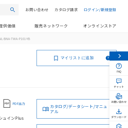
お問い合わせ
カタログ請求
ログイン/新規登録
検索
提供価値
販売ネットワーク
オンラインストア
L-BNA-TWA-P101-YB
マイリストに追加
FAQ
チャット
お問い合わせ
PDF出力
カタログ/データシート/マニュ
アル
シュインPlus
ダウンロード