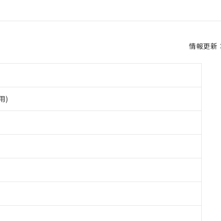
情報更新：2
用)