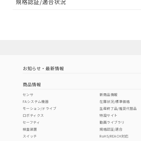
規格認証/適合状況
EU RoHS
注意事項・凡例
A22NL-BNA-TWA-P101-YBについての規格認証/適
業員または販売店にお問い合わせください。
ダウンロードデータをご利用いただく前に、以下を必ずお読
対応状況
対応予定月
※1
※2
ソフトウェアの使用条件
対応済み
お知らせ・最新情報
中国 RoHS
注意事項・凡例
商品情報
中国 RoHS表
※1 ※2
センサ
新商品情報
FAシステム機器
在庫状況/標準価格
Pb
Hg
Cd
Cr(V
モーション/ドライブ
生産終了品/推奨代替品
ロボティクス
特設サイト
セーフティ
動画ライブラリ
検査装置
規格認証/適合
X
O
O
O
スイッチ
RoHS/REACH対応