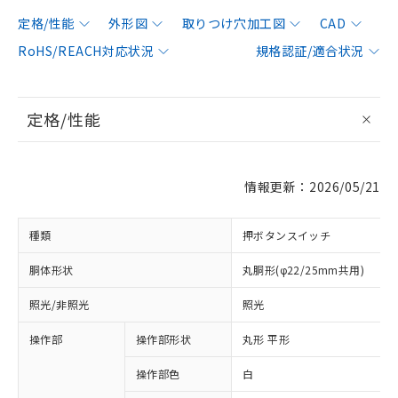
定格/性能
外形図
取りつけ穴加工図
CAD
RoHS/REACH対応状況
規格認証/適合状況
定格/性能
情報更新：2026/05/21
種類
押ボタンスイッチ
胴体形状
丸胴形(φ22/25mm共用)
照光/非照光
照光
操作部
操作部形状
丸形 平形
操作部色
白