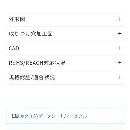
※当社の共同利用者とは、
"個人情報
51物質の非含有証明書（当社基準）
の共同利用に関して"
の「1.共同利
※本証明書は発行日時点で非含有を証明す
用者の範囲」に記載されている法人を
るもので、過去に遡って非含有を証明する
外形図
指します。
ものではありません。
情報更新：2026/05/21
また、RoHS指令のフタル酸エステル類４
取りつけ穴加工図
物質の対応では、対応完了までの期間は出
荷製品に未対応品が混在することから備考
情報更新：2026/05/21
CAD
欄に対応日を記載しておりました。
既に当社にて対応品への在庫切替を完了
ログイン/会員登録いただくと、CADデータをダウンロー
していることから、特段のことがない限
RoHS/REACH対応状況
ドすることができます。
り、2022年1月12日より割愛しておりま
す。
情報更新：2026/7/29
規格認証/適合状況
ログイン/会員登録
EU RoHS
注意事項・凡例
A22NL-BNA-TWA-P101-WDについての規格認証/適合状況に
ついては、「カスタマーサポートセンタ お客様相談室」また
は貴社担当オムロン営業員または販売店にお問い合わせくだ
対応状況
対応予定月
※1
※2
さい。
ダウンロードデータをご利用いただく前に、以下を必ずお読
みください。
カタログ/データシート/マニュアル
対応済み
ソフトウェアの使用条件
お問い合わせ