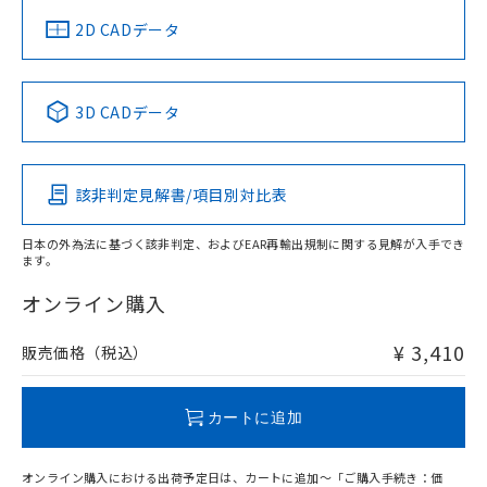
中国 RoHS
注意事項・凡例
2D CADデータ
中国 RoHS表
※1 ※2
3D CADデータ
Pb
Hg
Cd
Cr(VI)
該非判定見解書/項目別対比表
O
O
O
O
日本の外為法に基づく該非判定、およびEAR再輸出規制に関する見解が入手でき
ます。
"対応済み"や非含有の記載がされた商品であっても、流通
在庫等で未対応品が混在する可能性があります。
オンライン購入
非含有品が必要な際は、弊社営業部門もしくは販売店へお
問い合わせください。
¥ 3,410
販売価格（税込）
この製品のRoHS/REACH対応状況ページへ
カートに追加
オンライン購入における出荷予定日は、カートに追加～「ご購入手続き：価