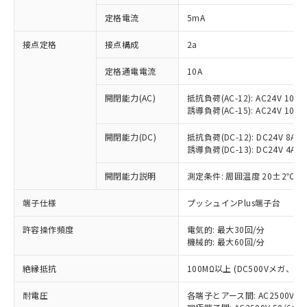
対応済み：EU RoHS指令（10物質）の
定格電流
5mA
非含有に対応した製品が提供可能な商品で
す。
接点定格
接点構成
2a
対応予定：EU RoHS指令（10物質）の非含
ご利用条件
有に対応した製品に切り替える予定のある
定格通電電流
10A
商品です。
対応予定なし：EU RoHS指令（10物質）の
開閉能力(AC)
抵抗負荷(AC-12): AC24V 10A/A
以下の条件をお読みいただき、同意のうえ
非含有に非対応の商品で、対応品を出す予
誘導負荷(AC-15): AC24V 10A/AC
ご利用ください。
定はありません。
調査・確認中：EU RoHS指令（10物質）の
開閉能力(DC)
抵抗負荷(DC-12): DC24V 8A/DC
本サービスは、当社制御機器事業取扱
※1 中国RoHS○×表
誘導負荷(DC-13): DC24V 4A/DC
非含有の対応状況を調査中または確認中の
商品の当社在庫状況および標準価格
商品です。
(税抜)を提供させていただくもので
開閉能力説明
測定条件: 周囲温度 20±2℃、
「○」：最大均質材料含有率が中国RoHSの
非該当品：ライセンス料など無形物で、有
す。
基準値以下であることを示します。
害物質有無と関係のない商品です。
当社制御機器事業取扱商品の中には、
端子仕様
プッシュインPlus端子台
「×」：最大均質材料含有率が中国RoHSの
仕入先様の事情により、非含有部品として
本サービスの対象外となる商品もある
基準値を超えていることを示します。
いたものが、含有品と判明した場合などや
当社は、これら貴社製品のうち、外国
ことをご了承ください。
許容操作頻度
電気的: 最大30回/分
「－」：未確認です。当社販売部門へお問
むを得ず変更することがあります。
為替および外国貿易法に定める商品
機械的: 最大60回/分
在庫状況および標準価格照会結果は、
い合わせください。
（以下｢規制貨物等」という）を輸出
記載している更新日時点での社内デー
*EU RoHS指令（10物質）：
または国外への提供する場合は、日本
絶縁抵抗
100MΩ以上 (DC500Vメガ、
記
タに基づき作成されるものであり、閲
説明
鉛(Pb) 1000ppm以下、 水銀(Hg) 1000ppm以下、 カド
*中国RoHS10物質の基準値 (GB/T26572)：
国政府の輸出許可(または役務取引許
号
覧された時点での実際の在庫および標
ミウム(Cd) 100ppm以下、
Pb(鉛) :1000ppm、 Hg(水銀) : 1000ppm、 Cd(カドミウ
耐電圧
各端子とアース間: AC2500V 50/
可)を取得するなどの必要な手続きを
六価クロム(Cr(Ⅵ)) 1000ppm以下、ポリ臭化ビフェニル
ム) : 100ppm、
準価格とは異なる場合があることをご