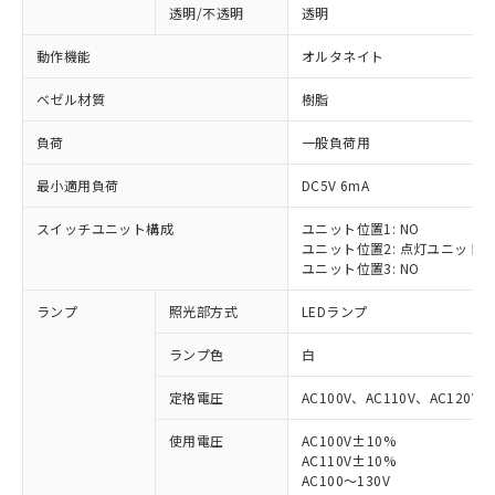
透明/不透明
透明
動作機能
オルタネイト
ベゼル材質
樹脂
負荷
一般負荷用
最小適用負荷
DC5V 6mA
スイッチユニット構成
ユニット位置1: NO
ユニット位置2: 点灯ユニット
ユニット位置3: NO
ランプ
照光部方式
LEDランプ
ランプ色
白
定格電圧
AC100V、AC110V、AC120V
使用電圧
AC100V±10%
※1 対応状況
AC110V±10%
AC100～130V