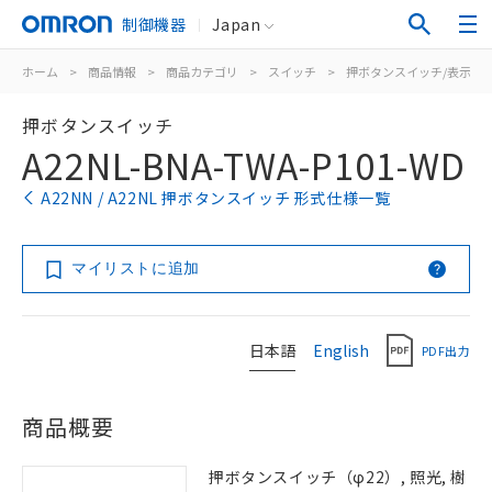
制御機器
Japan
ホーム
>
商品情報
>
商品カテゴリ
>
スイッチ
>
押ボタンスイッチ/表示灯
押ボタンスイッチ
A22NL-BNA-TWA-P101-WD
A22NN / A22NL 押ボタンスイッチ 形式仕様一覧
マイリストに追加
日本語
English
PDF出力
商品概要
押ボタンスイッチ（φ22）, 照光, 樹