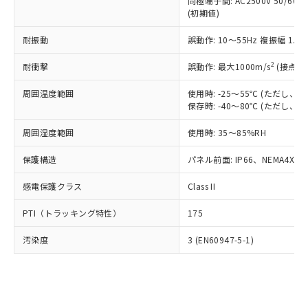
類(PBB) 1000ppm以下、ポリ臭化ジフェニルエーテル類
同極端子間: AC2500V 50/60
Cr(Ⅵ)(六価クロム) : 1000ppm、 PBBs(ポリ臭化ビフェ
とります。
了承ください。
(PBDE) 1000ppm以下、フタル酸ビス(2-エチルヘキシ
○
一定数以上の在庫あり
ニル類) : 1000ppm、 PBDEs(ポリ臭化ジフェニルエーテ
(初期値)
当社は規制貨物を破棄する場合は、完
ル) (DEHP)(別名：DOP) 1000ppm以下、フタル酸ブチ
正式な納期状況および標準価格はお客
ル類) : 1000ppm、
ルベンジル（BBP） 1000ppm以下、フタル酸ジブチル
全に破砕するなど、違法に輸出されな
DBP(フタル酸ジブチル) : 1000ppm、 DIBP(フタル酸ジ
様のお取引先、またはお客様担当のオ
耐振動
誤動作: 10～55Hz 複振幅 1.
（DBP） 1000ppm以下、フタル酸ジイソブチル
イソブチル) : 1000ppm、 BBP(フタル酸ブチルベンジ
△
一定数には満たないが在庫あり
いよう必要な手段を講じます。
ムロン制御機器販売店・当社販売員に
(DIBP) 1000ppm以下
ル) : 1000ppm、
当社は貴社製品を、核兵器、ミサイ
但し、RoHS指令で産業用監視および制御機器に対する
DEHP(フタル酸ビス(2-エチルヘキシル)) : 1000ppm
ご相談ください。
2
耐衝撃
誤動作: 最大1000m/s
(接点開
適用除外項目は除く。
ル、化学兵器、生物兵器またはその他
－
在庫なし(最新の在庫状況につ
オムロン制御機器販売店や当社販売拠
フタル酸エステル類の４物質については閾値を超える意
武器並びにこれらの製造装置等に一切
いては、お客様のお取引先、ま
周囲温度範囲
図的な使用がないことを確認しています。
使用時: -25～55℃ (ただし
点は「
販売ネットワーク
」をご確認
※2 環境保護使用期限
使用いたしません。
保存時: -40～80℃ (ただし
たはお客様担当のオムロン制御
ください。
当社は、貴社製品を第三者に販売する
機器販売店・当社販売員にご確
在庫状況および標準価格結果を当社の
※2 対応予定月
「ｅ」：有害物質（10物質）のすべてが基
周囲湿度範囲
使用時: 35～85%RH
場合は、上記1、2および3の内容を当
認ください)
事前の承諾なく第三者に漏洩または開
準値以下であることを示します。
該第三者に通知します。また当社は、
示しないようお願いします。
保護構造
パネル前面: IP66、NEMA4X, N
部品在庫の切り替え状況などにより、予定
「10」：通常の使用状況下において有害物
販売先および販売に係わる関係者が違
マイパーツ機能（部品リスト作成サー
空
受注生産機種、また在庫状況の
月が前後することがあります。
質が外部に漏えいし、環境に深刻な影響を
法に輸出するおそれがある場合は、取
ビス）をご利用いただくには、I-Web
白
情報を公開していない機種
感電保護クラス
Class II
及ぼさない年数を意味します。
り引きをいたしません。
メンバーズにご登録されている必要が
「－」：未確認です。当社販売部門へお問
あります。
PTI（トラッキング特性）
175
い合わせください。
お客様が当ウェブサイト上で当社にご
※3 非含有証明書ダウンロード
登録された部品リストについて、当社
汚染度
3 (EN60947-5-1)
および当社の共同利用者が、当社の製
下記の非含有証明書をダウンロードするこ
品・サービスに関するお客様との取
とができます。
合意する
キャンセル
引・商談に必要な範囲で利用すること
をご了承ください。
EU RoHS指令（10物質）の非含有証明書