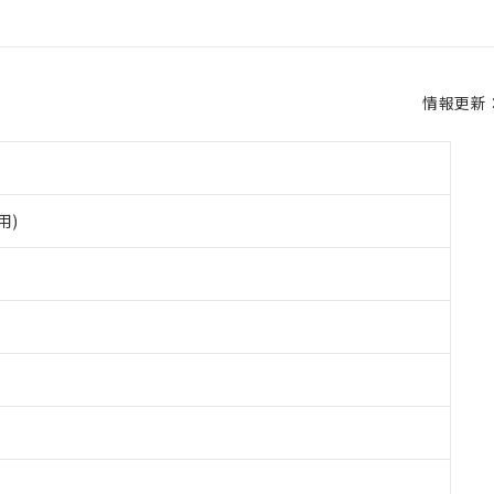
情報更新：2
用)