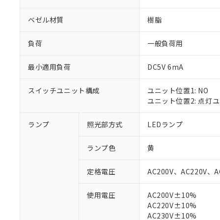
ベゼル材質
樹脂
負荷
一般負荷用
最小適用負荷
DC5V 6mA
スイッチユニット構成
ユニット位置1: NO
ユニット位置2: 点灯
ランプ
照光部方式
LEDランプ
※1 対応状況
ランプ色
黄
対応済み：EU
定格電圧
AC200V、AC220V、A
対応予定：EU R
対応予定なし：EU
使用電圧
AC200V±10%
調査・確認中：EU
ご利用条件
AC220V±10%
非該当品：ライセ
※1 中国RoHS
AC230V±10%
仕入先様の事情に