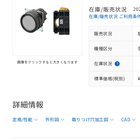
在庫/販売状況
20
在庫/販売状況 ご利用条
販売状況
機種区分
画像をクリックすると大きくなります
在庫状況
標準価格(税別)
詳細情報
定格/性能
外形図
取りつけ穴加工図
CAD