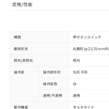
定格/性能
種類
押ボタンスイッチ
胴体形状
丸胴形(φ22/25mm共
照光/非照光
照光
操作部
操作部形状
丸形 平形
操作部色
白
透明/不透明
透明
動作機能
オルタネイト