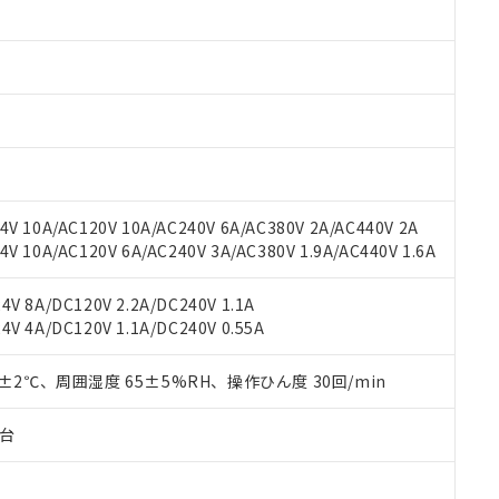
みいただき、同意のうえご利用ください。
材料含有率が中国RoHSの基準値以下であることを示します。
材料含有率が中国RoHSの基準値を超えていることを示します。
、当社制御機器事業取扱商品の当社在庫状況および標準価格(税抜)
ら貴社製品のうち、外国為替および外国貿易法に定める商品（以下｢
質）：
す。当社販売部門へお問い合わせください。
 水銀(Hg) 1000ppm以下、 カドミウム(Cd) 100ppm以下、
たは国外への提供する場合は、日本国政府の輸出許可(または役務取
000ppm以下、ポリ臭化ビフェニル類(PBB) 1000ppm以下、ポリ臭化ジフェニルエーテル類(P
事業取扱商品の中には、本サービスの対象外となる商品もあること
手続きをとります。
キシル) (DEHP)(別名：DOP) 1000ppm以下、フタル酸ブチルベンジル（BBP） 100
(GB/T26572)：
以下、フタル酸ジイソブチル (DIBP) 1000ppm以下
び標準価格照会結果は、記載している更新日時点での社内データに
物を破棄する場合は、完全に破砕するなど、違法に輸出されないよ
(水銀) : 1000ppm、 Cd(カドミウム) : 100ppm、
業用監視および制御機器に対する適用除外項目は除く。
覧された時点での実際の在庫および標準価格とは異なる場合がある
1000ppm、 PBBs(ポリ臭化ビフェニル類) : 1000ppm、 PBDEs(ポリ臭化ジフェニルエーテル類
物質については閾値を超える意図的な使用がないことを確認しています。
上の在庫あり
 1000ppm、 DIBP(フタル酸ジイソブチル) : 1000ppm、 BBP(フタル酸ブチルベンジル) :
品を、核兵器、ミサイル、化学兵器、生物兵器またはその他武器並
チルヘキシル)) : 1000ppm
況および標準価格はお客様のお取引先、またはお客様担当のオムロ
用いたしません。
V 10A/AC120V 10A/AC240V 6A/AC380V 2A/AC440V 2A
ご相談ください。
は満たないが在庫あり
製品を第三者に販売する場合は、上記1、2および3の内容を当該第
 10A/AC120V 6A/AC240V 3A/AC380V 1.9A/AC440V 1.6A
機器販売店や当社販売拠点は「
販売ネットワーク
」をご確認くだ
販売先および販売に係わる関係者が違法に輸出するおそれがある場
用期限
び標準価格結果を当社の事前の承諾なく第三者に漏洩または開示し
え状況などにより、予定月が前後することがあります。
(最新の在庫状況については、お客様のお取引先、またはお客様担当
V 8A/DC120V 2.2A/DC240V 1.1A
（10物質）のすべてが基準値以下であることを示します。
店・当社販売員にご確認ください)
能（部品リスト作成サービス）をご利用いただくには、I-Webメン
V 4A/DC120V 1.1A/DC240V 0.55A
使用状況下において有害物質が外部に漏えいし、環境に深刻な影響を
あります。
機種、また在庫状況の情報を公開していない機種
ェブサイト上で当社にご登録された部品リストについて、当社およ
書ダウンロード
す。当社販売部門へお問い合わせください。
0±2℃、周囲湿度 65±5%RH、操作ひん度 30回/min
品・サービスに関するお客様との取引・商談に必要な範囲で利用す
合意する
キャンセル
書をダウンロードすることができます。
子台
利用者とは、
"個人情報の共同利用に関して"
の「1.共同利用者の
します。
10物質）の非含有証明書
明書（当社基準）