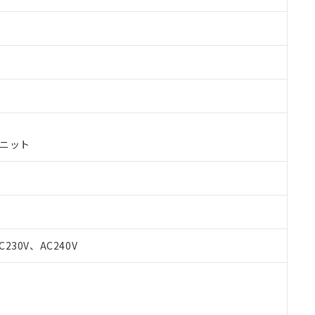
ユニット
 RoHS指令（10物質）の非含有に対応した製品が提供可能な商品です
C230V、AC240V
oHS指令（10物質）の非含有に対応した製品に切り替える予定のある
 RoHS指令（10物質）の非含有に非対応の商品で、対応品を出す予
 RoHS指令（10物質）の非含有の対応状況を調査中または確認中の
ンス料など無形物で、有害物質有無と関係のない商品です。
○×表
より、非含有部品としていたものが、含有品と判明した場合などやむ