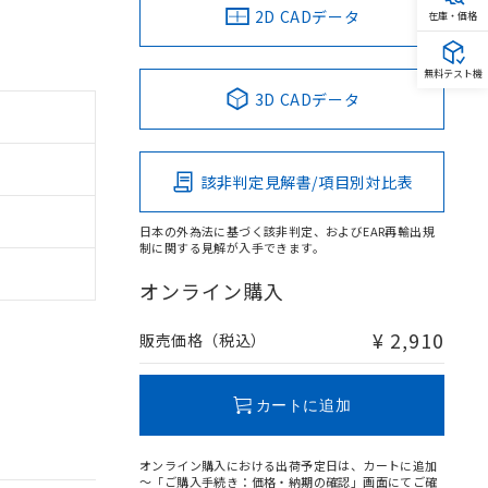
2D CADデータ
在庫・価格
無料テスト機
3D CADデータ
該非判定見解書/項目別対比表
日本の外為法に基づく該非判定、およびEAR再輸出規
制に関する見解が入手できます。
オンライン購入
¥ 2,910
販売価格（税込）
カートに追加
オンライン購入における出荷予定日は、カートに追加
～「ご購入手続き：価格・納期の確認」画面にてご確