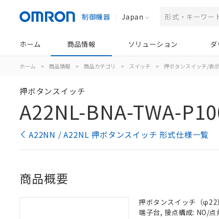
制御機器
Japan
ホーム
商品情報
ソリューション
ダ
ホーム
>
商品情報
>
商品カテゴリ
>
スイッチ
>
押ボタンスイッチ/表
押ボタンスイッチ
A22NL-BNA-TWA-P10
A22NN / A22NL 押ボタンスイッチ 形式仕様一覧
商品概要
押ボタンスイッチ（φ22）, 
端子台, 接点構成: NO/点灯