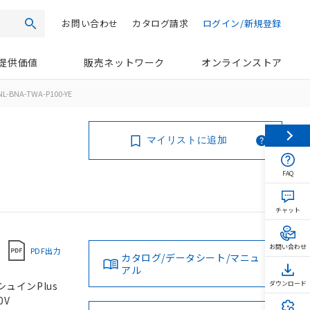
お問い合わせ
カタログ請求
ログイン/新規登録
検索
提供価値
販売ネットワーク
オンラインストア
L-BNA-TWA-P100-YE
マイリストに追加
FAQ
チャット
お問い合わせ
PDF出力
カタログ/データシート/マニュ
アル
シュインPlus
ダウンロード
0V