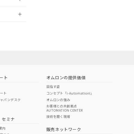
2026/7/29
担当オムロン営
お問い合わせ
ート
オムロンの提供価値
目指す姿
ポート
コンセプト「i-Automation!」
ジャパンデスク
オムロンの強み
お客様との共創拠点
AUTOMATION CENTER
DIBP
BBP
DEHP
環境保護
技術を磨く現場
・セミナ
使用期限
案内
販売ネットワーク