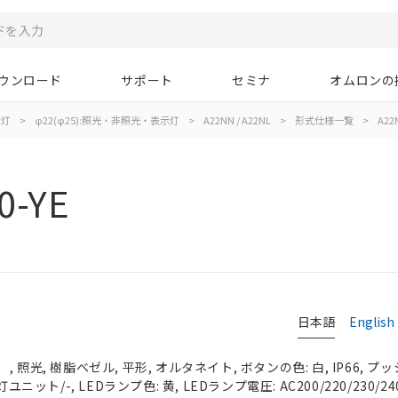
ウンロード
サポート
セミナ
オムロンの
示灯
>
φ22(φ25):照光・非照光・表示灯
>
A22NN / A22NL
>
形式仕様一覧
>
A22N
0-YE
日本語
English
照光, 樹脂ベゼル, 平形, オルタネイト, ボタンの色: 白, IP66, プッ
ユニット/-, LEDランプ色: 黄, LEDランプ電圧: AC200/220/230/24