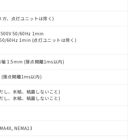
日時点で非含有を証明するもので、過去に遡って非含有を証明するも
令のフタル酸エステル類４物質の対応では、対応完了までの期間は出
備考欄に対応日を記載しておりました。
00Vメガ、点灯ユニットは除く)
品への在庫切替を完了していることから、特段のことがない限り、20
す。
0V 50/60Hz 1min
 50/60Hz 1min (点灯ユニットは除く)
振幅 1.5mm (接点開離1ms以内)
2
(接点開離1ms以内)
 (ただし、氷結、結露しないこと)
 (ただし、氷結、結露しないこと)
A4X, NEMA13