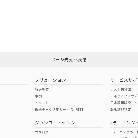
情報更新：
ログイン/会員登録
合状況については、「カスタマーサポートセンタ お客様相談室」または貴社
みください。
非含有証明書
※3
ページ先頭へ戻る
ダウンロードはこちら
ソリューション
サービスサポ
解決提案
テスト機貸出
事例
ロボティクスサ
イベント
日本語相談窓口
現場データ活用サービスi-BELT
輸出該非判定
I)
PBBs
PBDEs
DBP
ダウンロードセンタ
eラーニング
カタログ
eラーニングのご