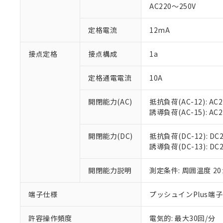
AC220～250V
があります。
以下の条件をお読
「○」：最大均質
「×」：最大均質
本サービスは
当社は、これ
定格電流
12mA
*EU RoHS指令（10物
「－」：未確認で
鉛(Pb) 1000ppm以下、
くものです。
う）を輸出ま
記
説明
六価クロム(Cr(Ⅵ)) 1
当社制御機器
などの必要な
フタル酸ビス(2-エチルヘ
接点定格
接点構成
1a
号
*中国RoHS10物質の基準値 
ル（DBP） 1000ppm
在庫状況およ
当社は規制貨
Pb(鉛) :1000ppm、 Hg
但し、RoHS指令で産
のであり、閲
ます。
Cr(Ⅵ)(六価クロム) : 
フタル酸エステル類の４
定格通電電流
10A
○
一定数以
DBP(フタル酸ジブチル) :
い。
当社は貴社製
DEHP(フタル酸ビス(2-エ
正式な納期状
置等に一切使
開閉能力(AC)
抵抗負荷(AC-12): AC24
当社販売員に
※2 対応予定月
△
一定数に
当社は、貴社
誘導負荷(AC-15): AC24V
オムロン制御
また当社は、
※2 環境保護使
在庫状況およ
部品在庫の切り替
たしません。
－
在庫なし
す。
開閉能力(DC)
抵抗負荷(DC-12): DC24
「ｅ」：有害物質
機器販売
マイパーツ機
誘導負荷(DC-13): DC24
「10」：通常の
ている必要が
味します。
空
受注生産
お客様が当ウ
※3 非含有証明
「－」：未確認で
開閉能力説明
測定条件: 周囲温度 2
白
が、当社の製
さい。
下記の非含有証明
端子仕様
プッシュインPlus端
※当社の共同
いる法人を指
EU RoHS指令（
許容操作頻度
電気的: 最大30回/分
51物質の非含有証