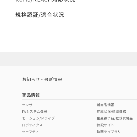
規格認証/適合状況
EU RoHS
注意事項・凡例
A22NL-BNA-TWA-P100-YEについての規格認証/適
業員または販売店にお問い合わせください。
ダウンロードデータをご利用いただく前に、以下を必ずお読
対応状況
対応予定月
※1
※2
ソフトウェアの使用条件
対応済み
お知らせ・最新情報
中国 RoHS
注意事項・凡例
商品情報
中国 RoHS表
※1 ※2
センサ
新商品情報
FAシステム機器
在庫状況/標準価格
Pb
Hg
Cd
Cr(V
モーション/ドライブ
生産終了品/推奨代替品
ロボティクス
特設サイト
セーフティ
動画ライブラリ