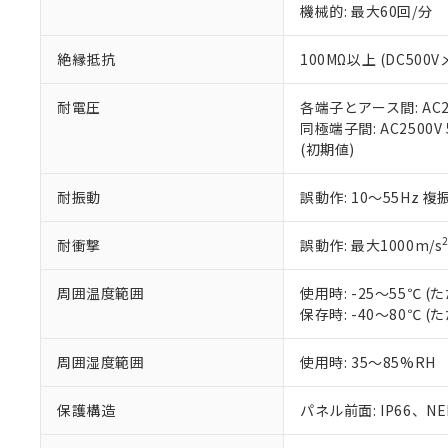
機械的: 最大60回/分
※本証明書は発行
また、RoHS指
混在することから
絶縁抵抗
100MΩ以上 (DC5
既に当社にて対応
り割愛しておりま
耐電圧
各端子とアース間: AC250
同極端子間: AC2500V
(初期値)
耐振動
誤動作: 10～55Hz 複
耐衝撃
誤動作: 最大1000m/s
周囲温度範囲
使用時: -25～55℃
保存時: -40～80℃
周囲湿度範囲
使用時: 35～85%RH
保護構造
パネル前面: IP66、NEM