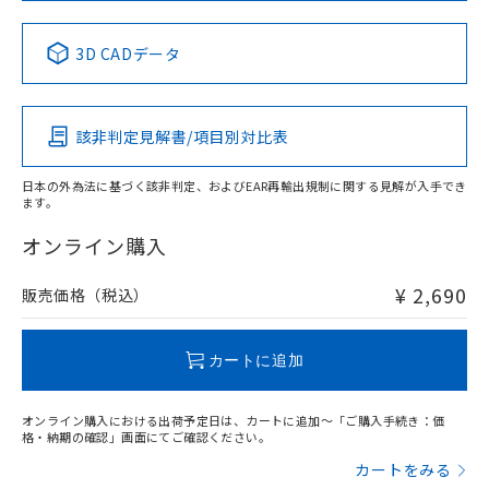
中国 RoHS表
※1 ※2
3D CADデータ
Pb
Hg
Cd
Cr(VI)
該非判定見解書/項目別対比表
X
O
O
O
日本の外為法に基づく該非判定、およびEAR再輸出規制に関する見解が入手でき
ます。
"対応済み"や非含有の記載がされた商品であっても、流通
在庫等で未対応品が混在する可能性があります。
オンライン購入
非含有品が必要な際は、弊社営業部門もしくは販売店へお
問い合わせください。
¥ 2,690
販売価格（税込）
この製品のRoHS/REACH対応状況ページへ
カートに追加
オンライン購入における出荷予定日は、カートに追加～「ご購入手続き：価
格・納期の確認」画面にてご確認ください。
カートをみる