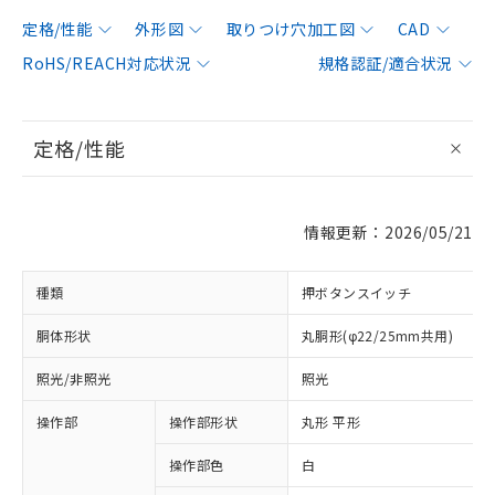
定格/性能
外形図
取りつけ穴加工図
CAD
RoHS/REACH対応状況
規格認証/適合状況
定格/性能
情報更新：2026/05/21
種類
押ボタンスイッチ
胴体形状
丸胴形(φ22/25mm共用)
照光/非照光
照光
操作部
操作部形状
丸形 平形
操作部色
白