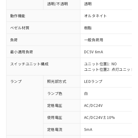
透明/不透明
透明
動作機能
オルタネイト
ベゼル材質
樹脂
負荷
一般負荷用
最小適用負荷
DC5V 6mA
スイッチユニット構成
ユニット位置1: NO
ユニット位置2: 点灯ユニット
ランプ
照光部方式
LEDランプ
ランプ色
白
定格電圧
AC/DC24V
使用電圧
AC/DC24V±10%
※1 対応状況
定格電流
5mA
対応済み：EU RoHS指令（10物質）の