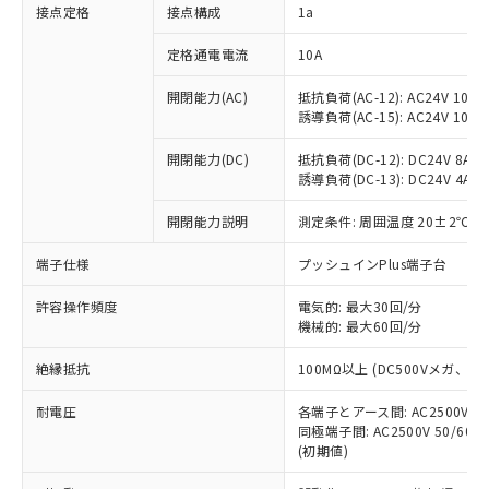
非含有に対応した製品が提供可能な商品で
接点定格
接点構成
1a
す。
対応予定：EU RoHS指令（10物質）の非含
定格通電電流
10A
ご利用条件
有に対応した製品に切り替える予定のある
商品です。
開閉能力(AC)
抵抗負荷(AC-12): AC24V 10A/A
誘導負荷(AC-15): AC24V 10A/AC
対応予定なし：EU RoHS指令（10物質）の
以下の条件をお読みいただき、同意のうえ
非含有に非対応の商品で、対応品を出す予
ご利用ください。
開閉能力(DC)
抵抗負荷(DC-12): DC24V 8A/DC
定はありません。
誘導負荷(DC-13): DC24V 4A/DC
調査・確認中：EU RoHS指令（10物質）の
本サービスは、当社制御機器事業取扱
※1 中国RoHS○×表
非含有の対応状況を調査中または確認中の
商品の当社在庫状況および標準価格
開閉能力説明
測定条件: 周囲温度 20±2℃、
商品です。
(税抜)を提供させていただくもので
「○」：最大均質材料含有率が中国RoHSの
非該当品：ライセンス料など無形物で、有
端子仕様
プッシュインPlus端子台
す。
基準値以下であることを示します。
害物質有無と関係のない商品です。
当社制御機器事業取扱商品の中には、
「×」：最大均質材料含有率が中国RoHSの
仕入先様の事情により、非含有部品として
許容操作頻度
電気的: 最大30回/分
本サービスの対象外となる商品もある
基準値を超えていることを示します。
いたものが、含有品と判明した場合などや
機械的: 最大60回/分
当社は、これら貴社製品のうち、外国
ことをご了承ください。
「－」：未確認です。当社販売部門へお問
むを得ず変更することがあります。
為替および外国貿易法に定める商品
在庫状況および標準価格照会結果は、
い合わせください。
絶縁抵抗
100MΩ以上 (DC500Vメガ、
（以下｢規制貨物等」という）を輸出
記載している更新日時点での社内デー
*EU RoHS指令（10物質）：
または国外への提供する場合は、日本
記
タに基づき作成されるものであり、閲
説明
耐電圧
鉛(Pb) 1000ppm以下、 水銀(Hg) 1000ppm以下、 カド
各端子とアース間: AC2500V 50/
*中国RoHS10物質の基準値 (GB/T26572)：
国政府の輸出許可(または役務取引許
号
覧された時点での実際の在庫および標
ミウム(Cd) 100ppm以下、
Pb(鉛) :1000ppm、 Hg(水銀) : 1000ppm、 Cd(カドミウ
同極端子間: AC2500V 50/60
可)を取得するなどの必要な手続きを
六価クロム(Cr(Ⅵ)) 1000ppm以下、ポリ臭化ビフェニル
ム) : 100ppm、
準価格とは異なる場合があることをご
(初期値)
類(PBB) 1000ppm以下、ポリ臭化ジフェニルエーテル類
Cr(Ⅵ)(六価クロム) : 1000ppm、 PBBs(ポリ臭化ビフェ
とります。
了承ください。
(PBDE) 1000ppm以下、フタル酸ビス(2-エチルヘキシ
○
一定数以上の在庫あり
ニル類) : 1000ppm、 PBDEs(ポリ臭化ジフェニルエーテ