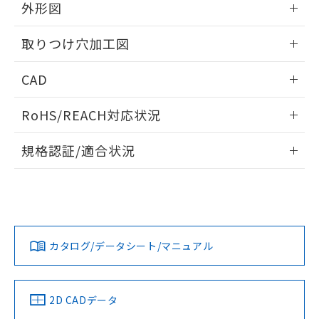
の共同利用に関して"
の「1.共同利
外形図
※本証明書は発行日時点で非含有を証明す
用者の範囲」に記載されている法人を
るもので、過去に遡って非含有を証明する
指します。
情報更新：2026/05/21
ものではありません。
取りつけ穴加工図
また、RoHS指令のフタル酸エステル類４
物質の対応では、対応完了までの期間は出
情報更新：2026/05/21
CAD
荷製品に未対応品が混在することから備考
欄に対応日を記載しておりました。
ログイン/会員登録いただくと、CADデータをダウンロー
RoHS/REACH対応状況
既に当社にて対応品への在庫切替を完了
ドすることができます。
していることから、特段のことがない限
情報更新：2026/7/29
り、2022年1月12日より割愛しておりま
規格認証/適合状況
す。
ログイン/会員登録
EU RoHS
注意事項・凡例
A22NL-BNA-TWA-P100-WCについての規格認証/適合状況に
ついては、「カスタマーサポートセンタ お客様相談室」また
は貴社担当オムロン営業員または販売店にお問い合わせくだ
対応状況
対応予定月
※1
※2
さい。
ダウンロードデータをご利用いただく前に、以下を必ずお読
みください。
カタログ/データシート/マニュアル
対応済み
ソフトウェアの使用条件
お問い合わせ
中国 RoHS
注意事項・凡例
2D CADデータ