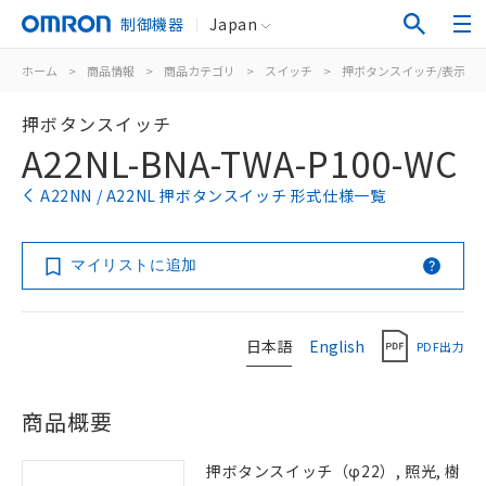
制御機器
Japan
ホーム
>
商品情報
>
商品カテゴリ
>
スイッチ
>
押ボタンスイッチ/表示灯
押ボタンスイッチ
A22NL-BNA-TWA-P100-WC
A22NN / A22NL 押ボタンスイッチ 形式仕様一覧
マイリストに追加
日本語
English
PDF出力
商品概要
押ボタンスイッチ（φ22）, 照光, 樹