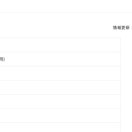
情報更新：2
用)