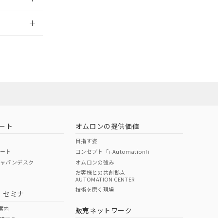
情報更新：
担当オムロン
お問い合わせ
ート
オムロンの提供価値
目指す姿
ポート
コンセプト「i-Automation!」
ジャパンデスク
オムロンの強み
お客様との共創拠点
AUTOMATION CENTER
DIBP
BBP
DEHP
環境保護
技術を磨く現場
・セミナ
使用期限
案内
販売ネットワーク