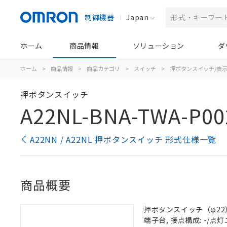
制御機器
Japan
ホーム
商品情報
ソリューション
ダ
ホーム
>
商品情報
>
商品カテゴリ
>
スイッチ
>
押ボタンスイッチ/表
押ボタンスイッチ
A22NL-BNA-TWA-P00
A22NN / A22NL 押ボタンスイッチ 形式仕様一覧
商品概要
押ボタンスイッチ（φ22）, 
端子台, 接点構成: -/点灯ユ