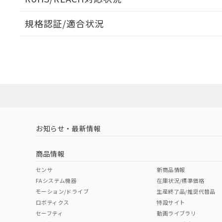
規格認証/適合状況
EU RoHS
注意事項・凡例
A22NL-BNA-TWA-P002-WEについての規格認証/
営業員または販売店にお問い合わせください。
ダウンロードデータをご利用いただく前に、以下を必ずお読
対応状況
対応予定月
※1
※2
ソフトウェアの使用条件
対応済み
お知らせ・最新情報
中国 RoHS
注意事項・凡例
商品情報
中国 RoHS表
※1 ※2
センサ
新商品情報
FAシステム機器
在庫状況/標準価格
Pb
Hg
Cd
Cr(V
モーション/ドライブ
生産終了品/推奨代替品
ロボティクス
特設サイト
セーフティ
動画ライブラリ