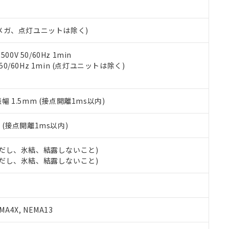
日時点で非含有を証明するもので、過去に遡って非含有を証明するも
令のフタル酸エステル類４物質の対応では、対応完了までの期間は出
備考欄に対応日を記載しておりました。
00Vメガ、点灯ユニットは除く)
品への在庫切替を完了していることから、特段のことがない限り、20
す。
0V 50/60Hz 1min
 50/60Hz 1min (点灯ユニットは除く)
振幅 1.5mm (接点開離1ms以内)
2
(接点開離1ms以内)
 (ただし、氷結、結露しないこと)
 (ただし、氷結、結露しないこと)
A4X, NEMA13