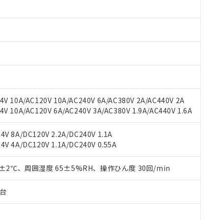
みいただき、同意のうえご利用ください。
材料含有率が中国RoHSの基準値以下であることを示します。
材料含有率が中国RoHSの基準値を超えていることを示します。
、当社制御機器事業取扱商品の当社在庫状況および標準価格(税抜)
ら貴社製品のうち、外国為替および外国貿易法に定める商品（以下｢
質）：
す。当社販売部門へお問い合わせください。
 水銀(Hg) 1000ppm以下、 カドミウム(Cd) 100ppm以下、
たは国外への提供する場合は、日本国政府の輸出許可(または役務取
000ppm以下、ポリ臭化ビフェニル類(PBB) 1000ppm以下、ポリ臭化ジフェニルエーテル類(P
事業取扱商品の中には、本サービスの対象外となる商品もあること
手続きをとります。
キシル) (DEHP)(別名：DOP) 1000ppm以下、フタル酸ブチルベンジル（BBP） 100
(GB/T26572)：
以下、フタル酸ジイソブチル (DIBP) 1000ppm以下
び標準価格照会結果は、記載している更新日時点での社内データに
物を破棄する場合は、完全に破砕するなど、違法に輸出されないよ
(水銀) : 1000ppm、 Cd(カドミウム) : 100ppm、
業用監視および制御機器に対する適用除外項目は除く。
覧された時点での実際の在庫および標準価格とは異なる場合がある
1000ppm、 PBBs(ポリ臭化ビフェニル類) : 1000ppm、 PBDEs(ポリ臭化ジフェニルエーテル類
物質については閾値を超える意図的な使用がないことを確認しています。
上の在庫あり
 1000ppm、 DIBP(フタル酸ジイソブチル) : 1000ppm、 BBP(フタル酸ブチルベンジル) :
品を、核兵器、ミサイル、化学兵器、生物兵器またはその他武器並
チルヘキシル)) : 1000ppm
況および標準価格はお客様のお取引先、またはお客様担当のオムロ
用いたしません。
V 10A/AC120V 10A/AC240V 6A/AC380V 2A/AC440V 2A
ご相談ください。
は満たないが在庫あり
製品を第三者に販売する場合は、上記1、2および3の内容を当該第
 10A/AC120V 6A/AC240V 3A/AC380V 1.9A/AC440V 1.6A
機器販売店や当社販売拠点は「
販売ネットワーク
」をご確認くだ
販売先および販売に係わる関係者が違法に輸出するおそれがある場
用期限
び標準価格結果を当社の事前の承諾なく第三者に漏洩または開示し
え状況などにより、予定月が前後することがあります。
(最新の在庫状況については、お客様のお取引先、またはお客様担当
V 8A/DC120V 2.2A/DC240V 1.1A
（10物質）のすべてが基準値以下であることを示します。
店・当社販売員にご確認ください)
能（部品リスト作成サービス）をご利用いただくには、I-Webメン
V 4A/DC120V 1.1A/DC240V 0.55A
使用状況下において有害物質が外部に漏えいし、環境に深刻な影響を
あります。
機種、また在庫状況の情報を公開していない機種
ェブサイト上で当社にご登録された部品リストについて、当社およ
書ダウンロード
す。当社販売部門へお問い合わせください。
0±2℃、周囲湿度 65±5%RH、操作ひん度 30回/min
品・サービスに関するお客様との取引・商談に必要な範囲で利用す
合意する
キャンセル
書をダウンロードすることができます。
子台
利用者とは、
"個人情報の共同利用に関して"
の「1.共同利用者の
します。
10物質）の非含有証明書
明書（当社基準）