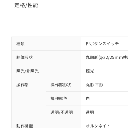
定格/性能
種類
押ボタンスイッチ
胴体形状
丸胴形(φ22/25mm共
照光/非照光
照光
操作部
操作部形状
丸形 平形
操作部色
白
透明/不透明
透明
動作機能
オルタネイト