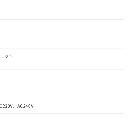
ユニット
 RoHS指令（10物質）の非含有に対応した製品が提供可能な商品です
C230V、AC240V
oHS指令（10物質）の非含有に対応した製品に切り替える予定のある
 RoHS指令（10物質）の非含有に非対応の商品で、対応品を出す予
 RoHS指令（10物質）の非含有の対応状況を調査中または確認中の
ンス料など無形物で、有害物質有無と関係のない商品です。
○×表
より、非含有部品としていたものが、含有品と判明した場合などやむ