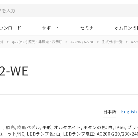
ウンロード
サポート
セミナ
オムロンの
示灯
>
φ22(φ25):照光・非照光・表示灯
>
A22NN / A22NL
>
形式仕様一覧
>
A22
2-WE
日本語
English
照光, 樹脂ベゼル, 平形, オルタネイト, ボタンの色: 白, IP66, プッ
ニット/NC, LEDランプ色: 白, LEDランプ電圧: AC200/220/230/24