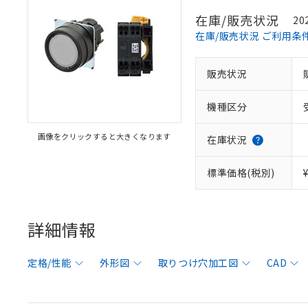
在庫/販売状況
20
在庫/販売状況 ご利用条
販売状況
機種区分
画像をクリックすると大きくなります
在庫状況
標準価格(税別)
詳細情報
定格/性能
外形図
取りつけ穴加工図
CAD