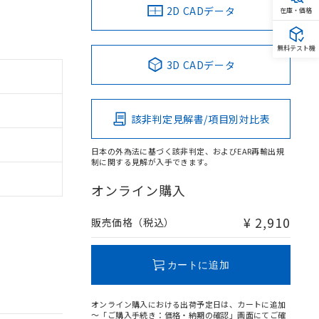
2D CADデータ
在庫・価格
無料テスト機
3D CADデータ
該非判定見解書/項目別対比表
日本の外為法に基づく該非判定、およびEAR再輸出規
制に関する見解が入手できます。
オンライン購入
¥ 2,910
販売価格（税込）
カートに追加
オンライン購入における出荷予定日は、カートに追加
～「ご購入手続き：価格・納期の確認」画面にてご確