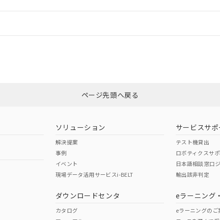
ログイン/会員登録
適合状況については、「カスタマーサポートセンタ お客様相談室」または貴社
みください。
非含有証明書
※3
ページ先頭へ戻る
ダウンロードはこちら
ソリューション
サービスサポ
解決提案
テスト機貸出
事例
ロボティクスサ
イベント
日本語相談窓口
現場データ活用サービスi-BELT
輸出該非判定
I)
PBBs
PBDEs
DBP
ダウンロードセンタ
eラーニング
カタログ
eラーニングのご