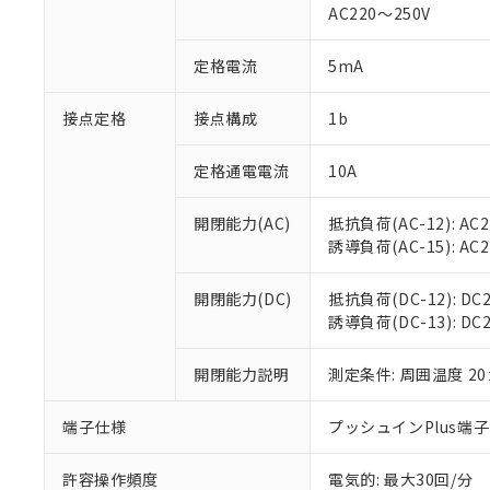
AC220～250V
があります。
以下の条件をお読
「○」：最大均質
「×」：最大均質
本サービスは
当社は、これ
定格電流
5mA
*EU RoHS指令（10物
「－」：未確認で
鉛(Pb) 1000ppm以下、
くものです。
う）を輸出ま
記
説明
六価クロム(Cr(Ⅵ)) 1
当社制御機器
などの必要な
フタル酸ビス(2-エチルヘ
接点定格
接点構成
1b
号
*中国RoHS10物質の基準値 
ル（DBP） 1000ppm
在庫状況およ
当社は規制貨
Pb(鉛) :1000ppm、 Hg
但し、RoHS指令で産
のであり、閲
ます。
Cr(Ⅵ)(六価クロム) : 
フタル酸エステル類の４
定格通電電流
10A
○
一定数以
DBP(フタル酸ジブチル) :
い。
当社は貴社製
DEHP(フタル酸ビス(2-エ
正式な納期状
置等に一切使
開閉能力(AC)
抵抗負荷(AC-12): AC24
当社販売員に
※2 対応予定月
△
一定数に
当社は、貴社
誘導負荷(AC-15): AC24V
オムロン制御
また当社は、
※2 環境保護使
在庫状況およ
部品在庫の切り替
たしません。
－
在庫なし
す。
開閉能力(DC)
抵抗負荷(DC-12): DC24
「ｅ」：有害物質
機器販売
マイパーツ機
誘導負荷(DC-13): DC24
「10」：通常の
ている必要が
味します。
空
受注生産
お客様が当ウ
※3 非含有証明
「－」：未確認で
開閉能力説明
測定条件: 周囲温度 2
白
が、当社の製
さい。
下記の非含有証明
端子仕様
プッシュインPlus端
※当社の共同
いる法人を指
EU RoHS指令（
許容操作頻度
電気的: 最大30回/分
51物質の非含有証