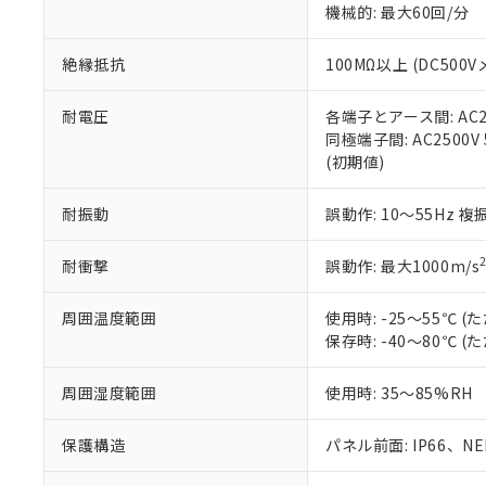
機械的: 最大60回/分
※本証明書は発行
また、RoHS指
混在することから
絶縁抵抗
100MΩ以上 (DC5
既に当社にて対応
り割愛しておりま
耐電圧
各端子とアース間: AC250
同極端子間: AC2500V
(初期値)
耐振動
誤動作: 10～55Hz 複
耐衝撃
誤動作: 最大1000m/s
周囲温度範囲
使用時: -25～55℃
保存時: -40～80℃
周囲湿度範囲
使用時: 35～85%RH
保護構造
パネル前面: IP66、NEM