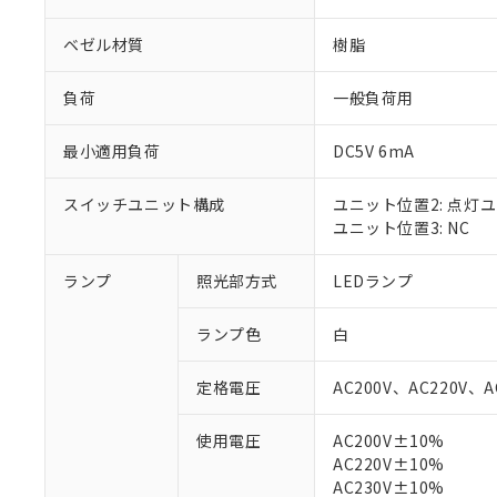
ベゼル材質
樹脂
負荷
一般負荷用
最小適用負荷
DC5V 6mA
スイッチユニット構成
ユニット位置2: 点灯
ユニット位置3: NC
ランプ
照光部方式
LEDランプ
※1 対応状況
ランプ色
白
対応済み：EU
定格電圧
AC200V、AC220V、A
対応予定：EU R
対応予定なし：EU
使用電圧
AC200V±10%
調査・確認中：EU
ご利用条件
AC220V±10%
非該当品：ライセ
※1 中国RoHS
AC230V±10%
仕入先様の事情に