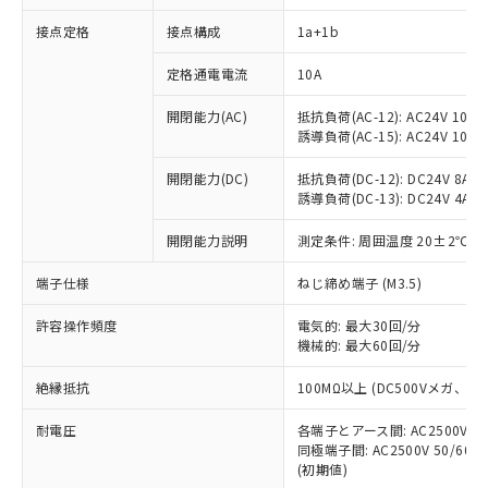
接点定格
接点構成
1a+1b
※1 対応状況
定格通電電流
10A
対応済み：EU RoHS指令（10物質）の
開閉能力(AC)
抵抗負荷(AC-12): AC24V 10A/A
非含有に対応した製品が提供可能な商品で
誘導負荷(AC-15): AC24V 10A/AC
す。
対応予定：EU RoHS指令（10物質）の非含
開閉能力(DC)
抵抗負荷(DC-12): DC24V 8A/DC
ご利用条件
有に対応した製品に切り替える予定のある
誘導負荷(DC-13): DC24V 4A/DC
商品です。
対応予定なし：EU RoHS指令（10物質）の
開閉能力説明
測定条件: 周囲温度 20±2℃、
以下の条件をお読みいただき、同意のうえ
非含有に非対応の商品で、対応品を出す予
ご利用ください。
端子仕様
ねじ締め端子 (M3.5)
定はありません。
調査・確認中：EU RoHS指令（10物質）の
本サービスは、当社制御機器事業取扱
※1 中国RoHS○×表
許容操作頻度
電気的: 最大30回/分
非含有の対応状況を調査中または確認中の
商品の当社在庫状況および標準価格
機械的: 最大60回/分
商品です。
(税抜)を提供させていただくもので
「○」：最大均質材料含有率が中国RoHSの
非該当品：ライセンス料など無形物で、有
す。
絶縁抵抗
100MΩ以上 (DC500Vメガ、
基準値以下であることを示します。
害物質有無と関係のない商品です。
当社制御機器事業取扱商品の中には、
「×」：最大均質材料含有率が中国RoHSの
仕入先様の事情により、非含有部品として
耐電圧
各端子とアース間: AC2500V 50/
本サービスの対象外となる商品もある
基準値を超えていることを示します。
いたものが、含有品と判明した場合などや
当社は、これら貴社製品のうち、外国
同極端子間: AC2500V 50/60
ことをご了承ください。
「－」：未確認です。当社販売部門へお問
むを得ず変更することがあります。
(初期値)
為替および外国貿易法に定める商品
在庫状況および標準価格照会結果は、
い合わせください。