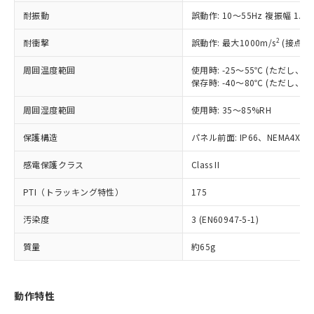
（以下｢規制貨物等」という）を輸出
記載している更新日時点での社内デー
耐振動
誤動作: 10～55Hz 複振幅 1.
*EU RoHS指令（10物質）：
または国外への提供する場合は、日本
記
タに基づき作成されるものであり、閲
説明
鉛(Pb) 1000ppm以下、 水銀(Hg) 1000ppm以下、 カド
*中国RoHS10物質の基準値 (GB/T26572)：
国政府の輸出許可(または役務取引許
号
覧された時点での実際の在庫および標
ミウム(Cd) 100ppm以下、
Pb(鉛) :1000ppm、 Hg(水銀) : 1000ppm、 Cd(カドミウ
2
耐衝撃
誤動作: 最大1000m/s
(接点開
可)を取得するなどの必要な手続きを
六価クロム(Cr(Ⅵ)) 1000ppm以下、ポリ臭化ビフェニル
ム) : 100ppm、
準価格とは異なる場合があることをご
類(PBB) 1000ppm以下、ポリ臭化ジフェニルエーテル類
Cr(Ⅵ)(六価クロム) : 1000ppm、 PBBs(ポリ臭化ビフェ
とります。
了承ください。
(PBDE) 1000ppm以下、フタル酸ビス(2-エチルヘキシ
周囲温度範囲
使用時: -25～55℃ (ただし
○
一定数以上の在庫あり
ニル類) : 1000ppm、 PBDEs(ポリ臭化ジフェニルエーテ
当社は規制貨物を破棄する場合は、完
ル) (DEHP)(別名：DOP) 1000ppm以下、フタル酸ブチ
正式な納期状況および標準価格はお客
ル類) : 1000ppm、
保存時: -40～80℃ (ただし
ルベンジル（BBP） 1000ppm以下、フタル酸ジブチル
全に破砕するなど、違法に輸出されな
DBP(フタル酸ジブチル) : 1000ppm、 DIBP(フタル酸ジ
様のお取引先、またはお客様担当のオ
（DBP） 1000ppm以下、フタル酸ジイソブチル
イソブチル) : 1000ppm、 BBP(フタル酸ブチルベンジ
△
一定数には満たないが在庫あり
いよう必要な手段を講じます。
周囲湿度範囲
使用時: 35～85%RH
ムロン制御機器販売店・当社販売員に
(DIBP) 1000ppm以下
ル) : 1000ppm、
当社は貴社製品を、核兵器、ミサイ
但し、RoHS指令で産業用監視および制御機器に対する
DEHP(フタル酸ビス(2-エチルヘキシル)) : 1000ppm
ご相談ください。
適用除外項目は除く。
ル、化学兵器、生物兵器またはその他
保護構造
パネル前面: IP66、NEMA4X, N
－
在庫なし(最新の在庫状況につ
オムロン制御機器販売店や当社販売拠
フタル酸エステル類の４物質については閾値を超える意
武器並びにこれらの製造装置等に一切
いては、お客様のお取引先、ま
図的な使用がないことを確認しています。
点は「
販売ネットワーク
」をご確認
※2 環境保護使用期限
感電保護クラス
Class II
使用いたしません。
たはお客様担当のオムロン制御
ください。
当社は、貴社製品を第三者に販売する
機器販売店・当社販売員にご確
在庫状況および標準価格結果を当社の
PTI（トラッキング特性）
175
※2 対応予定月
「ｅ」：有害物質（10物質）のすべてが基
場合は、上記1、2および3の内容を当
認ください)
事前の承諾なく第三者に漏洩または開
準値以下であることを示します。
該第三者に通知します。また当社は、
示しないようお願いします。
汚染度
3 (EN60947-5-1)
部品在庫の切り替え状況などにより、予定
「10」：通常の使用状況下において有害物
販売先および販売に係わる関係者が違
マイパーツ機能（部品リスト作成サー
空
受注生産機種、また在庫状況の
月が前後することがあります。
質が外部に漏えいし、環境に深刻な影響を
法に輸出するおそれがある場合は、取
ビス）をご利用いただくには、I-Web
白
情報を公開していない機種
質量
約65g
及ぼさない年数を意味します。
り引きをいたしません。
メンバーズにご登録されている必要が
「－」：未確認です。当社販売部門へお問
あります。
い合わせください。
お客様が当ウェブサイト上で当社にご
動作特性
※3 非含有証明書ダウンロード
登録された部品リストについて、当社