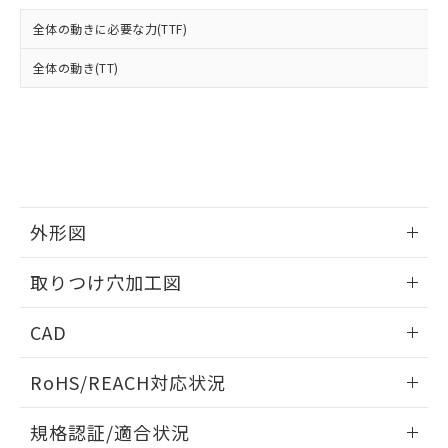
および当社の共同利用者が、当社の製
下記の非含有証明書をダウンロードするこ
品・サービスに関するお客様との取
全体の動きに必要な力(TTF)
とができます。
合意する
キャンセル
引・商談に必要な範囲で利用すること
をご了承ください。
全体の動き(TT)
EU RoHS指令（10物質）の非含有証明書
※当社の共同利用者とは、
"個人情報
51物質の非含有証明書（当社基準）
の共同利用に関して"
の「1.共同利
※本証明書は発行日時点で非含有を証明す
用者の範囲」に記載されている法人を
るもので、過去に遡って非含有を証明する
指します。
ものではありません。
また、RoHS指令のフタル酸エステル類４
物質の対応では、対応完了までの期間は出
荷製品に未対応品が混在することから備考
外形図
欄に対応日を記載しておりました。
情報更新：2026/05/21
既に当社にて対応品への在庫切替を完了
取りつけ穴加工図
していることから、特段のことがない限
り、2022年1月12日より割愛しておりま
情報更新：2026/05/21
CAD
す。
ログイン/会員登録いただくと、CADデータをダウンロー
RoHS/REACH対応状況
ドすることができます。
情報更新：2026/7/29
規格認証/適合状況