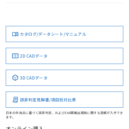
ログイン/会員登録
EU RoHS
注意事項・凡例
UL認証
CSA認証
CEマーキング
Yes
Yes
Yes
対応状況
対応予定月
※1
※2
ダウンロードデータをご利用いただく前に、以下を必ずお読
みください。
カタログ/データシート/マニュアル
対応済み
ソフトウェアの使用条件
LR型式承認
DNV型式承認
BV型式承認
KR型式承
（イギリス
（ノルウェー
（フランス
（韓国
船舶規格）
船舶規格）
船舶規格）
船舶規格
中国 RoHS
注意事項・凡例
2D CADデータ
No
No
No
No
中国 RoHS表
※1 ※2
3D CADデータ
この製品の規格認証/適合状況ページへ
Pb
Hg
Cd
Cr(VI)
その他の認証はこちらのページからご検索ください
該非判定見解書/項目別対比表
X
O
O
O
日本の外為法に基づく該非判定、およびEAR再輸出規制に関する見解が入手でき
ます。
"対応済み"や非含有の記載がされた商品であっても、流通
在庫等で未対応品が混在する可能性があります。
オンライン購入