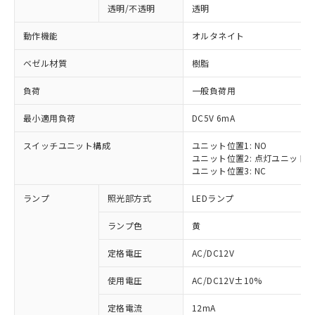
透明/不透明
透明
動作機能
オルタネイト
ベゼル材質
樹脂
負荷
一般負荷用
最小適用負荷
DC5V 6mA
スイッチユニット構成
ユニット位置1: NO
ユニット位置2: 点灯ユニット
ユニット位置3: NC
ランプ
照光部方式
LEDランプ
ランプ色
黄
定格電圧
AC/DC12V
使用電圧
AC/DC12V±10%
定格電流
12mA