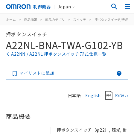
制御機器
Japan
ホーム
>
商品情報
>
商品カテゴリ
>
スイッチ
>
押ボタンスイッチ/表示灯
押ボタンスイッチ
A22NL-BNA-TWA-G102-YB
A22NN / A22NL 押ボタンスイッチ 形式仕様一覧
マイリストに追加
日本語
English
PDF出力
商品概要
押ボタンスイッチ（φ22）, 照光, 樹