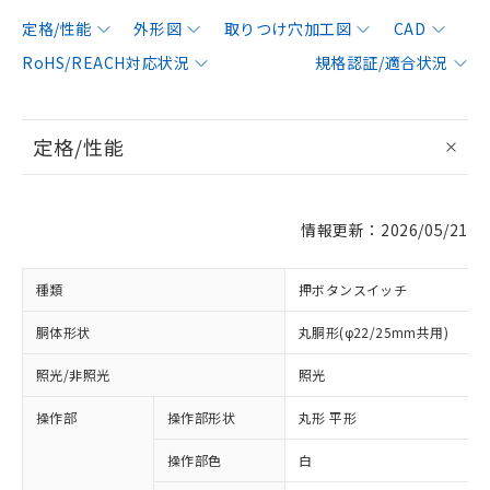
定格/性能
外形図
取りつけ穴加工図
CAD
RoHS/REACH対応状況
規格認証/適合状況
定格/性能
情報更新：2026/05/21
種類
押ボタンスイッチ
胴体形状
丸胴形(φ22/25mm共用)
照光/非照光
照光
操作部
操作部形状
丸形 平形
操作部色
白