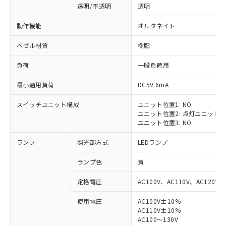
透明/不透明
透明
動作機能
オルタネイト
ベゼル材質
樹脂
負荷
一般負荷用
最小適用負荷
DC5V 6mA
スイッチユニット構成
ユニット位置1: NO
ユニット位置2: 点灯ユニット
ユニット位置3: NO
ランプ
照光部方式
LEDランプ
ランプ色
黄
定格電圧
AC100V、AC110V、AC120V
使用電圧
AC100V±10%
※1 対応状況
AC110V±10%
AC100～130V