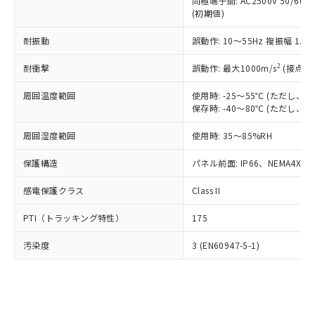
類(PBB) 1000ppm以下、ポリ臭化ジフェニルエーテル類
同極端子間: AC2500V 50/60
Cr(Ⅵ)(六価クロム) : 1000ppm、 PBBs(ポリ臭化ビフェ
とります。
了承ください。
(PBDE) 1000ppm以下、フタル酸ビス(2-エチルヘキシ
○
一定数以上の在庫あり
ニル類) : 1000ppm、 PBDEs(ポリ臭化ジフェニルエーテ
(初期値)
当社は規制貨物を破棄する場合は、完
ル) (DEHP)(別名：DOP) 1000ppm以下、フタル酸ブチ
正式な納期状況および標準価格はお客
ル類) : 1000ppm、
ルベンジル（BBP） 1000ppm以下、フタル酸ジブチル
全に破砕するなど、違法に輸出されな
DBP(フタル酸ジブチル) : 1000ppm、 DIBP(フタル酸ジ
様のお取引先、またはお客様担当のオ
耐振動
誤動作: 10～55Hz 複振幅 1.
（DBP） 1000ppm以下、フタル酸ジイソブチル
イソブチル) : 1000ppm、 BBP(フタル酸ブチルベンジ
△
一定数には満たないが在庫あり
いよう必要な手段を講じます。
ムロン制御機器販売店・当社販売員に
(DIBP) 1000ppm以下
ル) : 1000ppm、
当社は貴社製品を、核兵器、ミサイ
但し、RoHS指令で産業用監視および制御機器に対する
DEHP(フタル酸ビス(2-エチルヘキシル)) : 1000ppm
ご相談ください。
2
耐衝撃
誤動作: 最大1000m/s
(接点開
適用除外項目は除く。
ル、化学兵器、生物兵器またはその他
－
在庫なし(最新の在庫状況につ
オムロン制御機器販売店や当社販売拠
フタル酸エステル類の４物質については閾値を超える意
武器並びにこれらの製造装置等に一切
いては、お客様のお取引先、ま
周囲温度範囲
図的な使用がないことを確認しています。
使用時: -25～55℃ (ただし
点は「
販売ネットワーク
」をご確認
※2 環境保護使用期限
使用いたしません。
保存時: -40～80℃ (ただし
たはお客様担当のオムロン制御
ください。
当社は、貴社製品を第三者に販売する
機器販売店・当社販売員にご確
在庫状況および標準価格結果を当社の
※2 対応予定月
「ｅ」：有害物質（10物質）のすべてが基
周囲湿度範囲
使用時: 35～85%RH
場合は、上記1、2および3の内容を当
認ください)
事前の承諾なく第三者に漏洩または開
準値以下であることを示します。
該第三者に通知します。また当社は、
示しないようお願いします。
保護構造
パネル前面: IP66、NEMA4X, N
部品在庫の切り替え状況などにより、予定
「10」：通常の使用状況下において有害物
販売先および販売に係わる関係者が違
マイパーツ機能（部品リスト作成サー
空
受注生産機種、また在庫状況の
月が前後することがあります。
質が外部に漏えいし、環境に深刻な影響を
法に輸出するおそれがある場合は、取
ビス）をご利用いただくには、I-Web
白
情報を公開していない機種
感電保護クラス
Class II
及ぼさない年数を意味します。
り引きをいたしません。
メンバーズにご登録されている必要が
「－」：未確認です。当社販売部門へお問
あります。
PTI（トラッキング特性）
175
い合わせください。
お客様が当ウェブサイト上で当社にご
※3 非含有証明書ダウンロード
登録された部品リストについて、当社
汚染度
3 (EN60947-5-1)
および当社の共同利用者が、当社の製
下記の非含有証明書をダウンロードするこ
品・サービスに関するお客様との取
とができます。
合意する
キャンセル
引・商談に必要な範囲で利用すること
をご了承ください。
EU RoHS指令（10物質）の非含有証明書