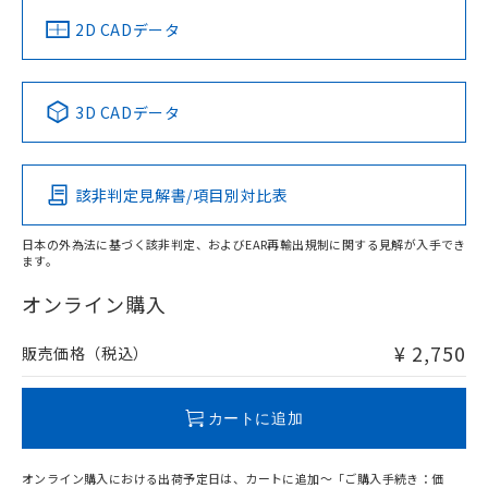
船舶規格）
船舶規格）
船舶規格）
船舶規格
中国 RoHS
注意事項・凡例
2D CADデータ
No
No
No
No
中国 RoHS表
※1 ※2
3D CADデータ
この製品の規格認証/適合状況ページへ
Pb
Hg
Cd
Cr(VI)
その他の認証はこちらのページからご検索ください
該非判定見解書/項目別対比表
O
O
O
O
日本の外為法に基づく該非判定、およびEAR再輸出規制に関する見解が入手でき
ます。
"対応済み"や非含有の記載がされた商品であっても、流通
在庫等で未対応品が混在する可能性があります。
オンライン購入
非含有品が必要な際は、弊社営業部門もしくは販売店へお
問い合わせください。
¥ 2,750
販売価格（税込）
この製品のRoHS/REACH対応状況ページへ
カートに追加
オンライン購入における出荷予定日は、カートに追加～「ご購入手続き：価