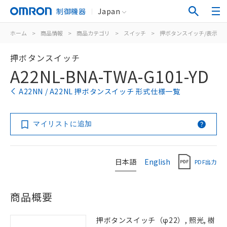
制御機器
Japan
ホーム
>
商品情報
>
商品カテゴリ
>
スイッチ
>
押ボタンスイッチ/表示灯
押ボタンスイッチ
A22NL-BNA-TWA-G101-YD
A22NN / A22NL 押ボタンスイッチ 形式仕様一覧
マイリストに追加
日本語
English
PDF出力
商品概要
押ボタンスイッチ（φ22）, 照光, 樹