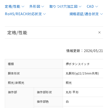
定格/性能
外形図
取りつけ穴加工図
CAD
RoHS/REACH対応状況
規格認証/適合状況
定格/性能
情報更新：2026/05/21
種類
押ボタンスイッチ
胴体形状
丸胴形(φ22/25mm共用)
照光/非照光
照光
操作部
操作部形状
丸形 平形
操作部色
白