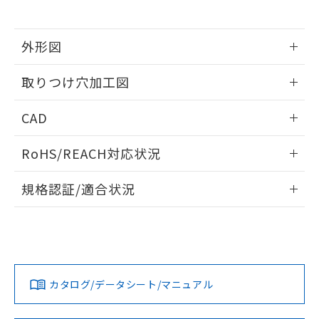
※当社の共同利用者とは、
"個人情報
51物質の非含有証明書（当社基準）
の共同利用に関して"
の「1.共同利
※本証明書は発行日時点で非含有を証明す
用者の範囲」に記載されている法人を
るもので、過去に遡って非含有を証明する
外形図
指します。
ものではありません。
情報更新：2026/05/21
また、RoHS指令のフタル酸エステル類４
取りつけ穴加工図
物質の対応では、対応完了までの期間は出
荷製品に未対応品が混在することから備考
情報更新：2026/05/21
CAD
欄に対応日を記載しておりました。
既に当社にて対応品への在庫切替を完了
ログイン/会員登録いただくと、CADデータをダウンロー
していることから、特段のことがない限
RoHS/REACH対応状況
ドすることができます。
り、2022年1月12日より割愛しておりま
す。
情報更新：2026/7/29
規格認証/適合状況
ログイン/会員登録
EU RoHS
注意事項・凡例
UL認証
CSA認証
CEマーキング
Yes
Yes
Yes
対応状況
対応予定月
※1
※2
ダウンロードデータをご利用いただく前に、以下を必ずお読
みください。
カタログ/データシート/マニュアル
対応済み
ソフトウェアの使用条件
LR型式承認
DNV型式承認
BV型式承認
KR型式承
（イギリス
（ノルウェー
（フランス
（韓国