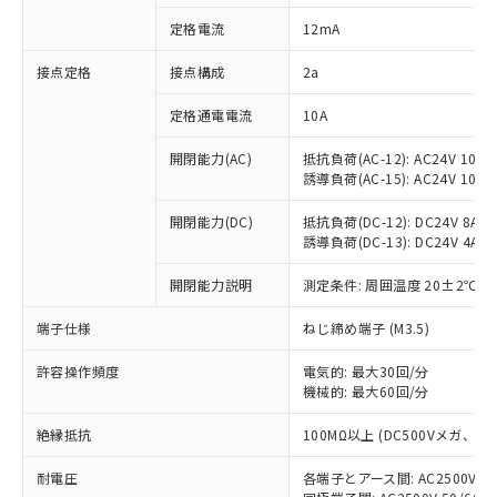
対応済み：EU RoHS指令（10物質）の
定格電流
12mA
非含有に対応した製品が提供可能な商品で
す。
接点定格
接点構成
2a
対応予定：EU RoHS指令（10物質）の非含
ご利用条件
有に対応した製品に切り替える予定のある
定格通電電流
10A
商品です。
対応予定なし：EU RoHS指令（10物質）の
開閉能力(AC)
抵抗負荷(AC-12): AC24V 10A/A
以下の条件をお読みいただき、同意のうえ
非含有に非対応の商品で、対応品を出す予
誘導負荷(AC-15): AC24V 10A/AC
ご利用ください。
定はありません。
調査・確認中：EU RoHS指令（10物質）の
開閉能力(DC)
抵抗負荷(DC-12): DC24V 8A/DC
本サービスは、当社制御機器事業取扱
※1 中国RoHS○×表
誘導負荷(DC-13): DC24V 4A/DC
非含有の対応状況を調査中または確認中の
商品の当社在庫状況および標準価格
商品です。
(税抜)を提供させていただくもので
開閉能力説明
測定条件: 周囲温度 20±2℃、
「○」：最大均質材料含有率が中国RoHSの
非該当品：ライセンス料など無形物で、有
す。
基準値以下であることを示します。
害物質有無と関係のない商品です。
当社制御機器事業取扱商品の中には、
端子仕様
ねじ締め端子 (M3.5)
「×」：最大均質材料含有率が中国RoHSの
仕入先様の事情により、非含有部品として
本サービスの対象外となる商品もある
基準値を超えていることを示します。
いたものが、含有品と判明した場合などや
当社は、これら貴社製品のうち、外国
ことをご了承ください。
許容操作頻度
電気的: 最大30回/分
「－」：未確認です。当社販売部門へお問
むを得ず変更することがあります。
為替および外国貿易法に定める商品
機械的: 最大60回/分
在庫状況および標準価格照会結果は、
い合わせください。
（以下｢規制貨物等」という）を輸出
記載している更新日時点での社内デー
*EU RoHS指令（10物質）：
または国外への提供する場合は、日本
絶縁抵抗
100MΩ以上 (DC500Vメガ、
記
タに基づき作成されるものであり、閲
説明
鉛(Pb) 1000ppm以下、 水銀(Hg) 1000ppm以下、 カド
*中国RoHS10物質の基準値 (GB/T26572)：
国政府の輸出許可(または役務取引許
号
覧された時点での実際の在庫および標
ミウム(Cd) 100ppm以下、
Pb(鉛) :1000ppm、 Hg(水銀) : 1000ppm、 Cd(カドミウ
耐電圧
各端子とアース間: AC2500V 50/
可)を取得するなどの必要な手続きを
六価クロム(Cr(Ⅵ)) 1000ppm以下、ポリ臭化ビフェニル
ム) : 100ppm、
準価格とは異なる場合があることをご