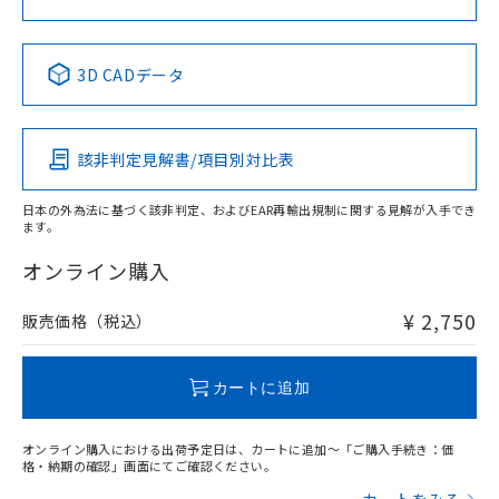
No
No
No
No
中国 RoHS表
※1 ※2
3D CADデータ
この製品の規格認証/適合状況ページへ
Pb
Hg
Cd
Cr(VI)
その他の認証はこちらのページからご検索ください
該非判定見解書/項目別対比表
X
O
O
O
日本の外為法に基づく該非判定、およびEAR再輸出規制に関する見解が入手でき
ます。
"対応済み"や非含有の記載がされた商品であっても、流通
在庫等で未対応品が混在する可能性があります。
オンライン購入
非含有品が必要な際は、弊社営業部門もしくは販売店へお
問い合わせください。
¥ 2,750
販売価格（税込）
この製品のRoHS/REACH対応状況ページへ
カートに追加
オンライン購入における出荷予定日は、カートに追加～「ご購入手続き：価
格・納期の確認」画面にてご確認ください。