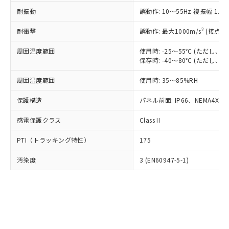
○
一定数以上の在庫あり
ニル類) : 1000ppm、 PBDEs(ポリ臭化ジフェニルエーテ
当社は規制貨物を破棄する場合は、完
ル) (DEHP)(別名：DOP) 1000ppm以下、フタル酸ブチ
正式な納期状況および標準価格はお客
ル類) : 1000ppm、
耐振動
誤動作: 10～55Hz 複振幅 1.
ルベンジル（BBP） 1000ppm以下、フタル酸ジブチル
全に破砕するなど、違法に輸出されな
DBP(フタル酸ジブチル) : 1000ppm、 DIBP(フタル酸ジ
様のお取引先、またはお客様担当のオ
（DBP） 1000ppm以下、フタル酸ジイソブチル
イソブチル) : 1000ppm、 BBP(フタル酸ブチルベンジ
△
一定数には満たないが在庫あり
いよう必要な手段を講じます。
ムロン制御機器販売店・当社販売員に
(DIBP) 1000ppm以下
2
耐衝撃
ル) : 1000ppm、
誤動作: 最大1000m/s
(接点開
当社は貴社製品を、核兵器、ミサイ
但し、RoHS指令で産業用監視および制御機器に対する
DEHP(フタル酸ビス(2-エチルヘキシル)) : 1000ppm
ご相談ください。
適用除外項目は除く。
ル、化学兵器、生物兵器またはその他
－
在庫なし(最新の在庫状況につ
オムロン制御機器販売店や当社販売拠
周囲温度範囲
使用時: -25～55℃ (ただし
フタル酸エステル類の４物質については閾値を超える意
武器並びにこれらの製造装置等に一切
いては、お客様のお取引先、ま
図的な使用がないことを確認しています。
保存時: -40～80℃ (ただし
点は「
販売ネットワーク
」をご確認
※2 環境保護使用期限
使用いたしません。
たはお客様担当のオムロン制御
ください。
当社は、貴社製品を第三者に販売する
周囲湿度範囲
使用時: 35～85%RH
機器販売店・当社販売員にご確
在庫状況および標準価格結果を当社の
※2 対応予定月
「ｅ」：有害物質（10物質）のすべてが基
場合は、上記1、2および3の内容を当
認ください)
事前の承諾なく第三者に漏洩または開
準値以下であることを示します。
保護構造
パネル前面: IP66、NEMA4X, N
該第三者に通知します。また当社は、
示しないようお願いします。
部品在庫の切り替え状況などにより、予定
「10」：通常の使用状況下において有害物
販売先および販売に係わる関係者が違
マイパーツ機能（部品リスト作成サー
空
受注生産機種、また在庫状況の
感電保護クラス
Class II
月が前後することがあります。
質が外部に漏えいし、環境に深刻な影響を
法に輸出するおそれがある場合は、取
ビス）をご利用いただくには、I-Web
白
情報を公開していない機種
及ぼさない年数を意味します。
り引きをいたしません。
メンバーズにご登録されている必要が
PTI（トラッキング特性）
175
「－」：未確認です。当社販売部門へお問
あります。
い合わせください。
お客様が当ウェブサイト上で当社にご
汚染度
3 (EN60947-5-1)
※3 非含有証明書ダウンロード
登録された部品リストについて、当社
および当社の共同利用者が、当社の製
下記の非含有証明書をダウンロードするこ
品・サービスに関するお客様との取
とができます。
合意する
キャンセル
引・商談に必要な範囲で利用すること
をご了承ください。
EU RoHS指令（10物質）の非含有証明書
※当社の共同利用者とは、
"個人情報