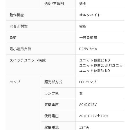
透明/不透明
透明
動作機能
オルタネイト
ベゼル材質
樹脂
負荷
一般負荷用
最小適用負荷
DC5V 6mA
スイッチユニット構成
ユニット位置1: NO
ユニット位置2: 点灯ユニット
ユニット位置3: NO
ランプ
照光部方式
LEDランプ
ランプ色
黄
定格電圧
AC/DC12V
※1 対応状況
使用電圧
AC/DC12V±10%
定格電流
12mA
対応済み：EU RoHS指令（10物質）の