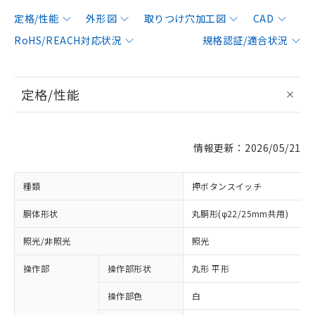
定格/性能
外形図
取りつけ穴加工図
CAD
RoHS/REACH対応状況
規格認証/適合状況
定格/性能
情報更新：2026/05/21
種類
押ボタンスイッチ
胴体形状
丸胴形(φ22/25mm共用)
照光/非照光
照光
操作部
操作部形状
丸形 平形
操作部色
白