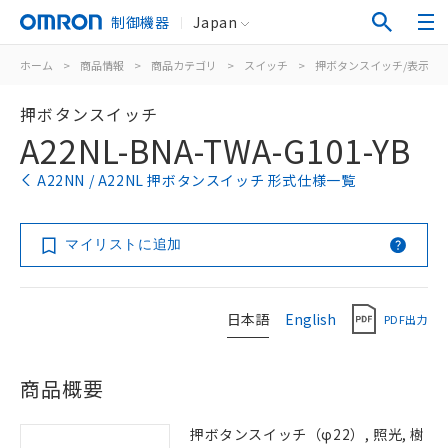
制御機器
Japan
ホーム
>
商品情報
>
商品カテゴリ
>
スイッチ
>
押ボタンスイッチ/表示灯
押ボタンスイッチ
A22NL-BNA-TWA-G101-YB
A22NN / A22NL 押ボタンスイッチ 形式仕様一覧
マイリストに追加
日本語
English
PDF出力
商品概要
押ボタンスイッチ（φ22）, 照光, 樹