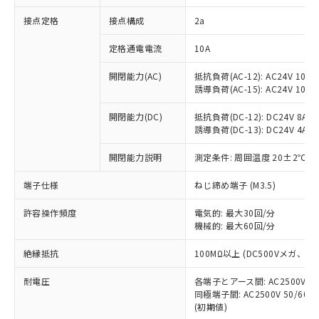
非含有に対応した製品が提供可能な商品で
接点定格
接点構成
2a
す。
対応予定：EU RoHS指令（10物質）の非含
ご利用条件
定格通電電流
10A
有に対応した製品に切り替える予定のある
商品です。
開閉能力(AC)
抵抗負荷(AC-12): AC24V 10A/A
対応予定なし：EU RoHS指令（10物質）の
誘導負荷(AC-15): AC24V 10A/AC
以下の条件をお読みいただき、同意のうえ
非含有に非対応の商品で、対応品を出す予
ご利用ください。
定はありません。
開閉能力(DC)
抵抗負荷(DC-12): DC24V 8A/DC
調査・確認中：EU RoHS指令（10物質）の
誘導負荷(DC-13): DC24V 4A/DC
本サービスは、当社制御機器事業取扱
※1 中国RoHS○×表
非含有の対応状況を調査中または確認中の
商品の当社在庫状況および標準価格
開閉能力説明
測定条件: 周囲温度 20±2℃、
商品です。
(税抜)を提供させていただくもので
「○」：最大均質材料含有率が中国RoHSの
非該当品：ライセンス料など無形物で、有
す。
端子仕様
ねじ締め端子 (M3.5)
基準値以下であることを示します。
害物質有無と関係のない商品です。
当社制御機器事業取扱商品の中には、
「×」：最大均質材料含有率が中国RoHSの
仕入先様の事情により、非含有部品として
本サービスの対象外となる商品もある
許容操作頻度
電気的: 最大30回/分
基準値を超えていることを示します。
いたものが、含有品と判明した場合などや
当社は、これら貴社製品のうち、外国
ことをご了承ください。
機械的: 最大60回/分
「－」：未確認です。当社販売部門へお問
むを得ず変更することがあります。
為替および外国貿易法に定める商品
在庫状況および標準価格照会結果は、
い合わせください。
（以下｢規制貨物等」という）を輸出
絶縁抵抗
100MΩ以上 (DC500Vメガ、
記載している更新日時点での社内デー
*EU RoHS指令（10物質）：
または国外への提供する場合は、日本
記
タに基づき作成されるものであり、閲
説明
鉛(Pb) 1000ppm以下、 水銀(Hg) 1000ppm以下、 カド
*中国RoHS10物質の基準値 (GB/T26572)：
国政府の輸出許可(または役務取引許
耐電圧
各端子とアース間: AC2500V 50/
号
覧された時点での実際の在庫および標
ミウム(Cd) 100ppm以下、
Pb(鉛) :1000ppm、 Hg(水銀) : 1000ppm、 Cd(カドミウ
同極端子間: AC2500V 50/60
可)を取得するなどの必要な手続きを
六価クロム(Cr(Ⅵ)) 1000ppm以下、ポリ臭化ビフェニル
ム) : 100ppm、
準価格とは異なる場合があることをご
類(PBB) 1000ppm以下、ポリ臭化ジフェニルエーテル類
(初期値)
Cr(Ⅵ)(六価クロム) : 1000ppm、 PBBs(ポリ臭化ビフェ
とります。
了承ください。
(PBDE) 1000ppm以下、フタル酸ビス(2-エチルヘキシ