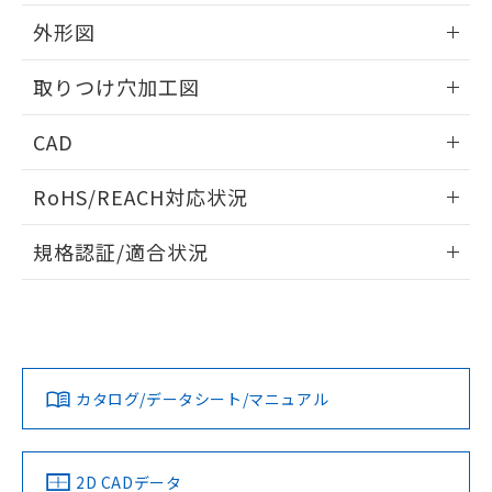
51物質の非含有証明書（当社基準）
の共同利用に関して"
の「1.共同利
※本証明書は発行日時点で非含有を証明す
外形図
用者の範囲」に記載されている法人を
るもので、過去に遡って非含有を証明する
指します。
ものではありません。
情報更新：2026/05/21
取りつけ穴加工図
また、RoHS指令のフタル酸エステル類４
物質の対応では、対応完了までの期間は出
情報更新：2026/05/21
CAD
荷製品に未対応品が混在することから備考
欄に対応日を記載しておりました。
ログイン/会員登録いただくと、CADデータをダウンロー
既に当社にて対応品への在庫切替を完了
RoHS/REACH対応状況
ドすることができます。
していることから、特段のことがない限
り、2022年1月12日より割愛しておりま
情報更新：2026/7/29
規格認証/適合状況
す。
ログイン/会員登録
EU RoHS
注意事項・凡例
UL認証
CSA認証
CEマーキング
Yes
Yes
Yes
対応状況
対応予定月
※1
※2
ダウンロードデータをご利用いただく前に、以下を必ずお読
みください。
カタログ/データシート/マニュアル
対応済み
ソフトウェアの使用条件
LR型式承認
DNV型式承認
BV型式承認
KR型式承
（イギリス
（ノルウェー
（フランス
（韓国
船舶規格）
船舶規格）
船舶規格）
船舶規格
中国 RoHS
注意事項・凡例
2D CADデータ