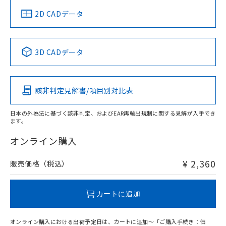
船舶規格）
船舶規格）
船舶規格）
船舶規格
中国 RoHS
注意事項・凡例
2D CADデータ
No
No
No
No
中国 RoHS表
※1 ※2
3D CADデータ
この製品の規格認証/適合状況ページへ
Pb
Hg
Cd
Cr(VI)
その他の認証はこちらのページからご検索ください
該非判定見解書/項目別対比表
O
O
O
O
日本の外為法に基づく該非判定、およびEAR再輸出規制に関する見解が入手でき
ます。
"対応済み"や非含有の記載がされた商品であっても、流通
在庫等で未対応品が混在する可能性があります。
オンライン購入
非含有品が必要な際は、弊社営業部門もしくは販売店へお
問い合わせください。
¥ 2,360
販売価格（税込）
この製品のRoHS/REACH対応状況ページへ
カートに追加
オンライン購入における出荷予定日は、カートに追加～「ご購入手続き：価