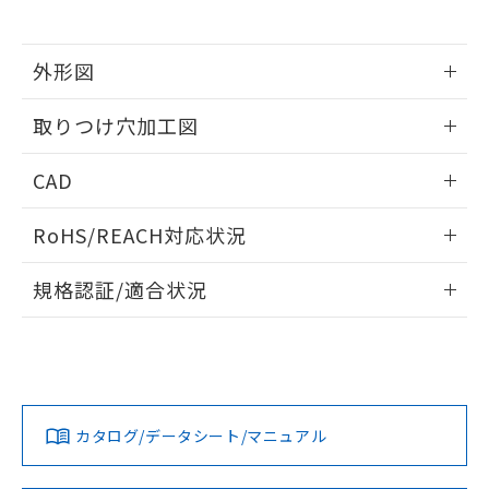
※当社の共同利用者とは、
"個人情報
51物質の非含有証明書（当社基準）
の共同利用に関して"
の「1.共同利
※本証明書は発行日時点で非含有を証明す
用者の範囲」に記載されている法人を
るもので、過去に遡って非含有を証明する
外形図
指します。
ものではありません。
情報更新：2026/05/21
また、RoHS指令のフタル酸エステル類４
取りつけ穴加工図
物質の対応では、対応完了までの期間は出
荷製品に未対応品が混在することから備考
情報更新：2026/05/21
CAD
欄に対応日を記載しておりました。
既に当社にて対応品への在庫切替を完了
ログイン/会員登録いただくと、CADデータをダウンロー
していることから、特段のことがない限
RoHS/REACH対応状況
ドすることができます。
り、2022年1月12日より割愛しておりま
す。
情報更新：2026/7/29
規格認証/適合状況
ログイン/会員登録
EU RoHS
注意事項・凡例
UL認証
CSA認証
CEマーキング
Yes
Yes
Yes
対応状況
対応予定月
※1
※2
ダウンロードデータをご利用いただく前に、以下を必ずお読
みください。
カタログ/データシート/マニュアル
対応済み
ソフトウェアの使用条件
LR型式承認
DNV型式承認
BV型式承認
KR型式承
（イギリス
（ノルウェー
（フランス
（韓国