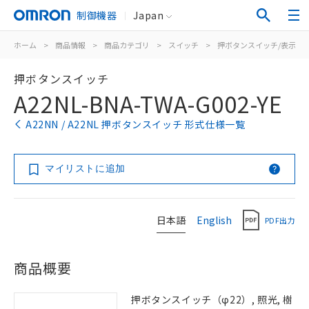
制御機器
Japan
ホーム
>
商品情報
>
商品カテゴリ
>
スイッチ
>
押ボタンスイッチ/表示灯
押ボタンスイッチ
A22NL-BNA-TWA-G002-YE
A22NN / A22NL 押ボタンスイッチ 形式仕様一覧
マイリストに追加
日本語
English
PDF出力
商品概要
押ボタンスイッチ（φ22）, 照光, 樹