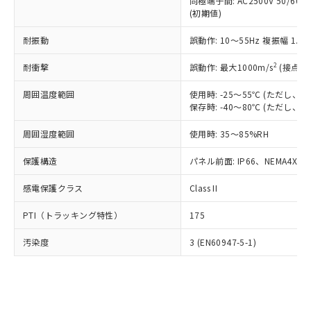
類(PBB) 1000ppm以下、ポリ臭化ジフェニルエーテル類
同極端子間: AC2500V 50/60
Cr(Ⅵ)(六価クロム) : 1000ppm、 PBBs(ポリ臭化ビフェ
とります。
了承ください。
(PBDE) 1000ppm以下、フタル酸ビス(2-エチルヘキシ
○
一定数以上の在庫あり
ニル類) : 1000ppm、 PBDEs(ポリ臭化ジフェニルエーテ
(初期値)
当社は規制貨物を破棄する場合は、完
ル) (DEHP)(別名：DOP) 1000ppm以下、フタル酸ブチ
正式な納期状況および標準価格はお客
ル類) : 1000ppm、
ルベンジル（BBP） 1000ppm以下、フタル酸ジブチル
全に破砕するなど、違法に輸出されな
DBP(フタル酸ジブチル) : 1000ppm、 DIBP(フタル酸ジ
様のお取引先、またはお客様担当のオ
耐振動
誤動作: 10～55Hz 複振幅 1.
（DBP） 1000ppm以下、フタル酸ジイソブチル
イソブチル) : 1000ppm、 BBP(フタル酸ブチルベンジ
△
一定数には満たないが在庫あり
いよう必要な手段を講じます。
ムロン制御機器販売店・当社販売員に
(DIBP) 1000ppm以下
ル) : 1000ppm、
当社は貴社製品を、核兵器、ミサイ
但し、RoHS指令で産業用監視および制御機器に対する
DEHP(フタル酸ビス(2-エチルヘキシル)) : 1000ppm
ご相談ください。
2
耐衝撃
誤動作: 最大1000m/s
(接点開
適用除外項目は除く。
ル、化学兵器、生物兵器またはその他
－
在庫なし(最新の在庫状況につ
オムロン制御機器販売店や当社販売拠
フタル酸エステル類の４物質については閾値を超える意
武器並びにこれらの製造装置等に一切
いては、お客様のお取引先、ま
周囲温度範囲
図的な使用がないことを確認しています。
使用時: -25～55℃ (ただし
点は「
販売ネットワーク
」をご確認
※2 環境保護使用期限
使用いたしません。
保存時: -40～80℃ (ただし
たはお客様担当のオムロン制御
ください。
当社は、貴社製品を第三者に販売する
機器販売店・当社販売員にご確
在庫状況および標準価格結果を当社の
※2 対応予定月
「ｅ」：有害物質（10物質）のすべてが基
周囲湿度範囲
使用時: 35～85%RH
場合は、上記1、2および3の内容を当
認ください)
事前の承諾なく第三者に漏洩または開
準値以下であることを示します。
該第三者に通知します。また当社は、
示しないようお願いします。
保護構造
パネル前面: IP66、NEMA4X, N
部品在庫の切り替え状況などにより、予定
「10」：通常の使用状況下において有害物
販売先および販売に係わる関係者が違
マイパーツ機能（部品リスト作成サー
空
受注生産機種、また在庫状況の
月が前後することがあります。
質が外部に漏えいし、環境に深刻な影響を
法に輸出するおそれがある場合は、取
ビス）をご利用いただくには、I-Web
白
情報を公開していない機種
感電保護クラス
Class II
及ぼさない年数を意味します。
り引きをいたしません。
メンバーズにご登録されている必要が
「－」：未確認です。当社販売部門へお問
あります。
PTI（トラッキング特性）
175
い合わせください。
お客様が当ウェブサイト上で当社にご
※3 非含有証明書ダウンロード
登録された部品リストについて、当社
汚染度
3 (EN60947-5-1)
および当社の共同利用者が、当社の製
下記の非含有証明書をダウンロードするこ
品・サービスに関するお客様との取
とができます。
合意する
キャンセル
引・商談に必要な範囲で利用すること
をご了承ください。
EU RoHS指令（10物質）の非含有証明書