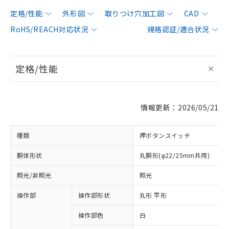
定格/性能
外形図
取りつけ穴加工図
CAD
RoHS/REACH対応状況
規格認証/適合状況
定格/性能
情報更新：2026/05/21
種類
押ボタンスイッチ
胴体形状
丸胴形(φ22/25mm共用)
照光/非照光
照光
操作部
操作部形状
丸形 平形
操作部色
白