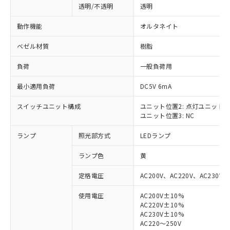
透明/不透明
透明
動作機能
オルタネイト
ベゼル材質
樹脂
負荷
一般負荷用
最小適用負荷
DC5V 6mA
スイッチユニット構成
ユニット位置2: 点灯ユニット
ユニット位置3: NC
ランプ
照光部方式
LEDランプ
ランプ色
黄
定格電圧
AC200V、AC220V、AC230V、
使用電圧
AC200V±10%
AC220V±10%
※1 対応状況
AC230V±10%
AC220～250V