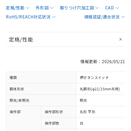
定格/性能
外形図
取りつけ穴加工図
CAD
RoHS/REACH対応状況
規格認証/適合状況
定格/性能
情報更新：2026/05/21
種類
押ボタンスイッチ
胴体形状
丸胴形(φ22/25mm共用)
照光/非照光
照光
操作部
操作部形状
丸形 平形
操作部色
白