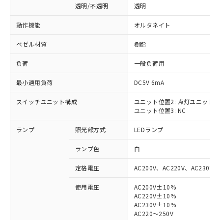
透明/不透明
透明
動作機能
オルタネイト
ベゼル材質
樹脂
負荷
一般負荷用
最小適用負荷
DC5V 6mA
スイッチユニット構成
ユニット位置2: 点灯ユニット
ユニット位置3: NC
ランプ
照光部方式
LEDランプ
ランプ色
白
定格電圧
AC200V、AC220V、AC230V、
使用電圧
AC200V±10%
AC220V±10%
※1 対応状況
AC230V±10%
AC220～250V