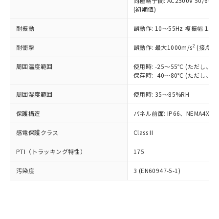
類(PBB) 1000ppm以下、ポリ臭化ジフェニルエーテル類
同極端子間: AC2500V 50/60
Cr(Ⅵ)(六価クロム) : 1000ppm、 PBBs(ポリ臭化ビフェ
とります。
了承ください。
(PBDE) 1000ppm以下、フタル酸ビス(2-エチルヘキシ
○
一定数以上の在庫あり
ニル類) : 1000ppm、 PBDEs(ポリ臭化ジフェニルエーテ
(初期値)
当社は規制貨物を破棄する場合は、完
ル) (DEHP)(別名：DOP) 1000ppm以下、フタル酸ブチ
正式な納期状況および標準価格はお客
ル類) : 1000ppm、
ルベンジル（BBP） 1000ppm以下、フタル酸ジブチル
全に破砕するなど、違法に輸出されな
DBP(フタル酸ジブチル) : 1000ppm、 DIBP(フタル酸ジ
様のお取引先、またはお客様担当のオ
耐振動
誤動作: 10～55Hz 複振幅 1.
（DBP） 1000ppm以下、フタル酸ジイソブチル
イソブチル) : 1000ppm、 BBP(フタル酸ブチルベンジ
△
一定数には満たないが在庫あり
いよう必要な手段を講じます。
ムロン制御機器販売店・当社販売員に
(DIBP) 1000ppm以下
ル) : 1000ppm、
当社は貴社製品を、核兵器、ミサイ
但し、RoHS指令で産業用監視および制御機器に対する
DEHP(フタル酸ビス(2-エチルヘキシル)) : 1000ppm
ご相談ください。
2
耐衝撃
誤動作: 最大1000m/s
(接点開
適用除外項目は除く。
ル、化学兵器、生物兵器またはその他
－
在庫なし(最新の在庫状況につ
オムロン制御機器販売店や当社販売拠
フタル酸エステル類の４物質については閾値を超える意
武器並びにこれらの製造装置等に一切
いては、お客様のお取引先、ま
周囲温度範囲
図的な使用がないことを確認しています。
使用時: -25～55℃ (ただし
点は「
販売ネットワーク
」をご確認
※2 環境保護使用期限
使用いたしません。
保存時: -40～80℃ (ただし
たはお客様担当のオムロン制御
ください。
当社は、貴社製品を第三者に販売する
機器販売店・当社販売員にご確
在庫状況および標準価格結果を当社の
※2 対応予定月
「ｅ」：有害物質（10物質）のすべてが基
周囲湿度範囲
使用時: 35～85%RH
場合は、上記1、2および3の内容を当
認ください)
事前の承諾なく第三者に漏洩または開
準値以下であることを示します。
該第三者に通知します。また当社は、
示しないようお願いします。
保護構造
パネル前面: IP66、NEMA4X, N
部品在庫の切り替え状況などにより、予定
「10」：通常の使用状況下において有害物
販売先および販売に係わる関係者が違
マイパーツ機能（部品リスト作成サー
空
受注生産機種、また在庫状況の
月が前後することがあります。
質が外部に漏えいし、環境に深刻な影響を
法に輸出するおそれがある場合は、取
ビス）をご利用いただくには、I-Web
白
情報を公開していない機種
感電保護クラス
Class II
及ぼさない年数を意味します。
り引きをいたしません。
メンバーズにご登録されている必要が
「－」：未確認です。当社販売部門へお問
あります。
PTI（トラッキング特性）
175
い合わせください。
お客様が当ウェブサイト上で当社にご
※3 非含有証明書ダウンロード
登録された部品リストについて、当社
汚染度
3 (EN60947-5-1)
および当社の共同利用者が、当社の製
下記の非含有証明書をダウンロードするこ
品・サービスに関するお客様との取
とができます。
合意する
キャンセル
引・商談に必要な範囲で利用すること
をご了承ください。
EU RoHS指令（10物質）の非含有証明書