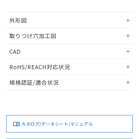
※当社の共同利用者とは、
"個人情報
51物質の非含有証明書（当社基準）
の共同利用に関して"
の「1.共同利
※本証明書は発行日時点で非含有を証明す
用者の範囲」に記載されている法人を
るもので、過去に遡って非含有を証明する
外形図
指します。
ものではありません。
情報更新：2026/05/21
また、RoHS指令のフタル酸エステル類４
取りつけ穴加工図
物質の対応では、対応完了までの期間は出
荷製品に未対応品が混在することから備考
情報更新：2026/05/21
CAD
欄に対応日を記載しておりました。
既に当社にて対応品への在庫切替を完了
ログイン/会員登録いただくと、CADデータをダウンロー
していることから、特段のことがない限
RoHS/REACH対応状況
ドすることができます。
り、2022年1月12日より割愛しておりま
す。
情報更新：2026/7/29
規格認証/適合状況
ログイン/会員登録
EU RoHS
注意事項・凡例
UL認証
CSA認証
CEマーキング
Yes
Yes
Yes
対応状況
対応予定月
※1
※2
ダウンロードデータをご利用いただく前に、以下を必ずお読
みください。
カタログ/データシート/マニュアル
対応済み
ソフトウェアの使用条件
LR型式承認
DNV型式承認
BV型式承認
KR型式承
（イギリス
（ノルウェー
（フランス
（韓国