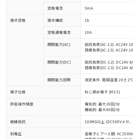
対応済み：EU RoHS指令（10物質）の
定格電流
5mA
非含有に対応した製品が提供可能な商品で
す。
接点定格
接点構成
1b
対応予定：EU RoHS指令（10物質）の非含
ご利用条件
有に対応した製品に切り替える予定のある
定格通電電流
10A
商品です。
対応予定なし：EU RoHS指令（10物質）の
開閉能力(AC)
抵抗負荷(AC-12): AC24V 10A/A
以下の条件をお読みいただき、同意のうえ
非含有に非対応の商品で、対応品を出す予
誘導負荷(AC-15): AC24V 10A/AC
ご利用ください。
定はありません。
調査・確認中：EU RoHS指令（10物質）の
開閉能力(DC)
抵抗負荷(DC-12): DC24V 8A/DC
本サービスは、当社制御機器事業取扱
※1 中国RoHS○×表
誘導負荷(DC-13): DC24V 4A/DC
非含有の対応状況を調査中または確認中の
商品の当社在庫状況および標準価格
商品です。
(税抜)を提供させていただくもので
開閉能力説明
測定条件: 周囲温度 20±2℃、
「○」：最大均質材料含有率が中国RoHSの
非該当品：ライセンス料など無形物で、有
す。
基準値以下であることを示します。
害物質有無と関係のない商品です。
当社制御機器事業取扱商品の中には、
端子仕様
ねじ締め端子 (M3.5)
「×」：最大均質材料含有率が中国RoHSの
仕入先様の事情により、非含有部品として
本サービスの対象外となる商品もある
基準値を超えていることを示します。
いたものが、含有品と判明した場合などや
当社は、これら貴社製品のうち、外国
ことをご了承ください。
許容操作頻度
電気的: 最大30回/分
「－」：未確認です。当社販売部門へお問
むを得ず変更することがあります。
為替および外国貿易法に定める商品
機械的: 最大60回/分
在庫状況および標準価格照会結果は、
い合わせください。
（以下｢規制貨物等」という）を輸出
記載している更新日時点での社内デー
*EU RoHS指令（10物質）：
または国外への提供する場合は、日本
絶縁抵抗
100MΩ以上 (DC500Vメガ、
記
タに基づき作成されるものであり、閲
説明
鉛(Pb) 1000ppm以下、 水銀(Hg) 1000ppm以下、 カド
*中国RoHS10物質の基準値 (GB/T26572)：
国政府の輸出許可(または役務取引許
号
覧された時点での実際の在庫および標
ミウム(Cd) 100ppm以下、
Pb(鉛) :1000ppm、 Hg(水銀) : 1000ppm、 Cd(カドミウ
耐電圧
各端子とアース間: AC2500V 50/
可)を取得するなどの必要な手続きを
六価クロム(Cr(Ⅵ)) 1000ppm以下、ポリ臭化ビフェニル
ム) : 100ppm、
準価格とは異なる場合があることをご