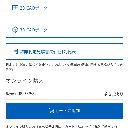
船舶規格）
船舶規格）
船舶規格）
船舶規格
中国 RoHS
注意事項・凡例
2D CADデータ
No
No
No
No
中国 RoHS表
※1 ※2
3D CADデータ
この製品の規格認証/適合状況ページへ
Pb
Hg
Cd
Cr(VI)
その他の認証はこちらのページからご検索ください
該非判定見解書/項目別対比表
O
O
O
O
日本の外為法に基づく該非判定、およびEAR再輸出規制に関する見解が入手でき
ます。
"対応済み"や非含有の記載がされた商品であっても、流通
在庫等で未対応品が混在する可能性があります。
オンライン購入
非含有品が必要な際は、弊社営業部門もしくは販売店へお
問い合わせください。
¥ 2,360
販売価格（税込）
この製品のRoHS/REACH対応状況ページへ
カートに追加
オンライン購入における出荷予定日は、カートに追加～「ご購入手続き：価