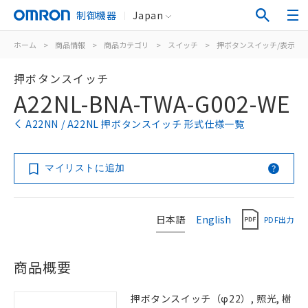
制御機器
Japan
ホーム
>
商品情報
>
商品カテゴリ
>
スイッチ
>
押ボタンスイッチ/表示灯
押ボタンスイッチ
A22NL-BNA-TWA-G002-WE
A22NN / A22NL 押ボタンスイッチ 形式仕様一覧
マイリストに追加
日本語
English
PDF出力
商品概要
押ボタンスイッチ（φ22）, 照光, 樹