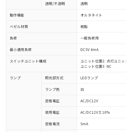
透明/不透明
透明
動作機能
オルタネイト
ベゼル材質
樹脂
負荷
一般負荷用
最小適用負荷
DC5V 6mA
スイッチユニット構成
ユニット位置2: 点灯ユニット
ユニット位置3: NC
ランプ
照光部方式
LEDランプ
ランプ色
白
定格電圧
AC/DC12V
使用電圧
AC/DC12V±10%
※1 対応状況
定格電流
5mA
対応済み：EU RoHS指令（10物質）の