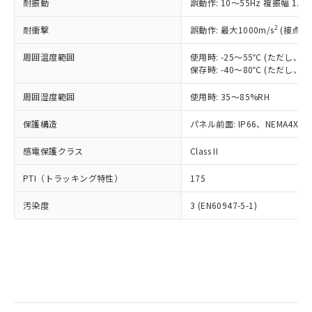
当社は規制貨物を破棄する場合は、完
耐振動
ル) (DEHP)(別名：DOP) 1000ppm以下、フタル酸ブチ
誤動作: 10～55Hz 複振幅 1.
正式な納期状況および標準価格はお客
ル類) : 1000ppm、
ルベンジル（BBP） 1000ppm以下、フタル酸ジブチル
全に破砕するなど、違法に輸出されな
DBP(フタル酸ジブチル) : 1000ppm、 DIBP(フタル酸ジ
様のお取引先、またはお客様担当のオ
（DBP） 1000ppm以下、フタル酸ジイソブチル
イソブチル) : 1000ppm、 BBP(フタル酸ブチルベンジ
△
一定数には満たないが在庫あり
いよう必要な手段を講じます。
2
耐衝撃
誤動作: 最大1000m/s
(接点開
ムロン制御機器販売店・当社販売員に
(DIBP) 1000ppm以下
ル) : 1000ppm、
当社は貴社製品を、核兵器、ミサイ
但し、RoHS指令で産業用監視および制御機器に対する
DEHP(フタル酸ビス(2-エチルヘキシル)) : 1000ppm
ご相談ください。
適用除外項目は除く。
周囲温度範囲
使用時: -25～55℃ (ただし
ル、化学兵器、生物兵器またはその他
－
在庫なし(最新の在庫状況につ
オムロン制御機器販売店や当社販売拠
フタル酸エステル類の４物質については閾値を超える意
保存時: -40～80℃ (ただし
武器並びにこれらの製造装置等に一切
いては、お客様のお取引先、ま
図的な使用がないことを確認しています。
点は「
販売ネットワーク
」をご確認
※2 環境保護使用期限
使用いたしません。
たはお客様担当のオムロン制御
ください。
周囲湿度範囲
使用時: 35～85%RH
当社は、貴社製品を第三者に販売する
機器販売店・当社販売員にご確
在庫状況および標準価格結果を当社の
※2 対応予定月
「ｅ」：有害物質（10物質）のすべてが基
場合は、上記1、2および3の内容を当
認ください)
事前の承諾なく第三者に漏洩または開
保護構造
パネル前面: IP66、NEMA4X, N
準値以下であることを示します。
該第三者に通知します。また当社は、
示しないようお願いします。
部品在庫の切り替え状況などにより、予定
「10」：通常の使用状況下において有害物
販売先および販売に係わる関係者が違
マイパーツ機能（部品リスト作成サー
感電保護クラス
Class II
空
受注生産機種、また在庫状況の
月が前後することがあります。
質が外部に漏えいし、環境に深刻な影響を
法に輸出するおそれがある場合は、取
ビス）をご利用いただくには、I-Web
白
情報を公開していない機種
及ぼさない年数を意味します。
り引きをいたしません。
PTI（トラッキング特性）
175
メンバーズにご登録されている必要が
「－」：未確認です。当社販売部門へお問
あります。
い合わせください。
汚染度
3 (EN60947-5-1)
お客様が当ウェブサイト上で当社にご
※3 非含有証明書ダウンロード
登録された部品リストについて、当社
および当社の共同利用者が、当社の製
下記の非含有証明書をダウンロードするこ
品・サービスに関するお客様との取
とができます。
合意する
キャンセル
引・商談に必要な範囲で利用すること
をご了承ください。
EU RoHS指令（10物質）の非含有証明書
※当社の共同利用者とは、
"個人情報
51物質の非含有証明書（当社基準）