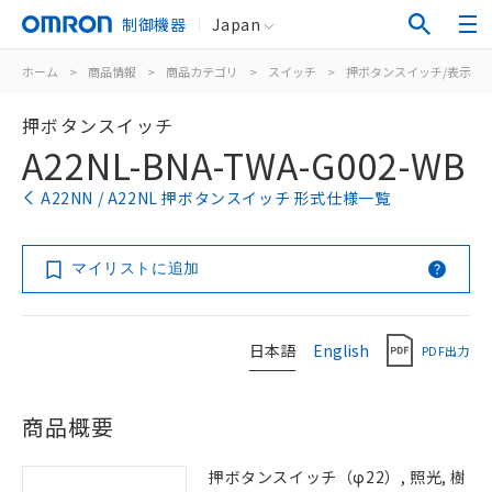
制御機器
Japan
ホーム
>
商品情報
>
商品カテゴリ
>
スイッチ
>
押ボタンスイッチ/表示灯
押ボタンスイッチ
A22NL-BNA-TWA-G002-WB
A22NN / A22NL 押ボタンスイッチ 形式仕様一覧
マイリストに追加
日本語
English
PDF出力
商品概要
押ボタンスイッチ（φ22）, 照光, 樹