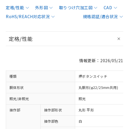
定格/性能
外形図
取りつけ穴加工図
CAD
RoHS/REACH対応状況
規格認証/適合状況
定格/性能
情報更新：2026/05/21
種類
押ボタンスイッチ
胴体形状
丸胴形(φ22/25mm共用)
照光/非照光
照光
操作部
操作部形状
丸形 平形
操作部色
白