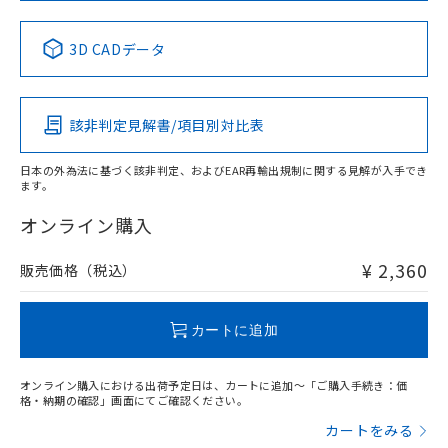
No
No
No
No
中国 RoHS表
※1 ※2
3D CADデータ
この製品の規格認証/適合状況ページへ
Pb
Hg
Cd
Cr(VI)
その他の認証はこちらのページからご検索ください
該非判定見解書/項目別対比表
X
O
O
O
日本の外為法に基づく該非判定、およびEAR再輸出規制に関する見解が入手でき
ます。
"対応済み"や非含有の記載がされた商品であっても、流通
在庫等で未対応品が混在する可能性があります。
オンライン購入
非含有品が必要な際は、弊社営業部門もしくは販売店へお
問い合わせください。
¥ 2,360
販売価格（税込）
この製品のRoHS/REACH対応状況ページへ
カートに追加
オンライン購入における出荷予定日は、カートに追加～「ご購入手続き：価
格・納期の確認」画面にてご確認ください。
カートをみる