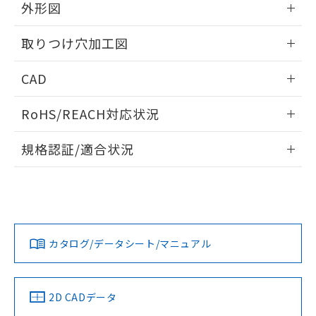
の共同利用に関して"
の「1.共同利
外形図
※本証明書は発行日時点で非含有を証明す
用者の範囲」に記載されている法人を
るもので、過去に遡って非含有を証明する
指します。
情報更新：2026/05/21
ものではありません。
取りつけ穴加工図
また、RoHS指令のフタル酸エステル類４
物質の対応では、対応完了までの期間は出
情報更新：2026/05/21
CAD
荷製品に未対応品が混在することから備考
欄に対応日を記載しておりました。
ログイン/会員登録いただくと、CADデータをダウンロー
RoHS/REACH対応状況
既に当社にて対応品への在庫切替を完了
ドすることができます。
していることから、特段のことがない限
情報更新：2026/7/29
り、2022年1月12日より割愛しておりま
規格認証/適合状況
す。
ログイン/会員登録
EU RoHS
注意事項・凡例
UL認証
CSA認証
CEマーキング
Yes
Yes
Yes
対応状況
対応予定月
※1
※2
ダウンロードデータをご利用いただく前に、以下を必ずお読
みください。
カタログ/データシート/マニュアル
対応済み
ソフトウェアの使用条件
LR型式承認
DNV型式承認
BV型式承認
KR型式承
（イギリス
（ノルウェー
（フランス
（韓国
船舶規格）
船舶規格）
船舶規格）
船舶規格
中国 RoHS
注意事項・凡例
2D CADデータ