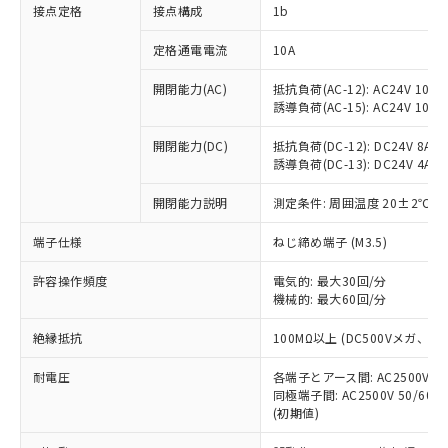
非含有に対応した製品が提供可能な商品で
接点定格
接点構成
1b
す。
対応予定：EU RoHS指令（10物質）の非含
定格通電電流
10A
ご利用条件
有に対応した製品に切り替える予定のある
商品です。
開閉能力(AC)
抵抗負荷(AC-12): AC24V 10A/A
誘導負荷(AC-15): AC24V 10A/AC
対応予定なし：EU RoHS指令（10物質）の
以下の条件をお読みいただき、同意のうえ
非含有に非対応の商品で、対応品を出す予
ご利用ください。
開閉能力(DC)
抵抗負荷(DC-12): DC24V 8A/DC
定はありません。
誘導負荷(DC-13): DC24V 4A/DC
調査・確認中：EU RoHS指令（10物質）の
本サービスは、当社制御機器事業取扱
※1 中国RoHS○×表
非含有の対応状況を調査中または確認中の
商品の当社在庫状況および標準価格
開閉能力説明
測定条件: 周囲温度 20±2℃、
商品です。
(税抜)を提供させていただくもので
「○」：最大均質材料含有率が中国RoHSの
非該当品：ライセンス料など無形物で、有
端子仕様
ねじ締め端子 (M3.5)
す。
基準値以下であることを示します。
害物質有無と関係のない商品です。
当社制御機器事業取扱商品の中には、
「×」：最大均質材料含有率が中国RoHSの
仕入先様の事情により、非含有部品として
許容操作頻度
電気的: 最大30回/分
本サービスの対象外となる商品もある
基準値を超えていることを示します。
いたものが、含有品と判明した場合などや
機械的: 最大60回/分
当社は、これら貴社製品のうち、外国
ことをご了承ください。
「－」：未確認です。当社販売部門へお問
むを得ず変更することがあります。
為替および外国貿易法に定める商品
在庫状況および標準価格照会結果は、
い合わせください。
絶縁抵抗
100MΩ以上 (DC500Vメガ、
（以下｢規制貨物等」という）を輸出
記載している更新日時点での社内デー
*EU RoHS指令（10物質）：
または国外への提供する場合は、日本
記
タに基づき作成されるものであり、閲
説明
耐電圧
鉛(Pb) 1000ppm以下、 水銀(Hg) 1000ppm以下、 カド
各端子とアース間: AC2500V 50/
*中国RoHS10物質の基準値 (GB/T26572)：
国政府の輸出許可(または役務取引許
号
覧された時点での実際の在庫および標
ミウム(Cd) 100ppm以下、
Pb(鉛) :1000ppm、 Hg(水銀) : 1000ppm、 Cd(カドミウ
同極端子間: AC2500V 50/60
可)を取得するなどの必要な手続きを
六価クロム(Cr(Ⅵ)) 1000ppm以下、ポリ臭化ビフェニル
ム) : 100ppm、
準価格とは異なる場合があることをご
(初期値)
類(PBB) 1000ppm以下、ポリ臭化ジフェニルエーテル類
Cr(Ⅵ)(六価クロム) : 1000ppm、 PBBs(ポリ臭化ビフェ
とります。
了承ください。
(PBDE) 1000ppm以下、フタル酸ビス(2-エチルヘキシ
○
一定数以上の在庫あり
ニル類) : 1000ppm、 PBDEs(ポリ臭化ジフェニルエーテ