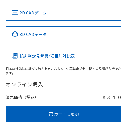
中国 RoHS
注意事項・凡例
2D CADデータ
中国 RoHS表
※1 ※2
3D CADデータ
Pb
Hg
Cd
Cr(VI)
該非判定見解書/項目別対比表
O
O
O
O
日本の外為法に基づく該非判定、およびEAR再輸出規制に関する見解が入手でき
ます。
"対応済み"や非含有の記載がされた商品であっても、流通
在庫等で未対応品が混在する可能性があります。
オンライン購入
非含有品が必要な際は、弊社営業部門もしくは販売店へお
問い合わせください。
¥ 3,410
販売価格（税込）
この製品のRoHS/REACH対応状況ページへ
カートに追加