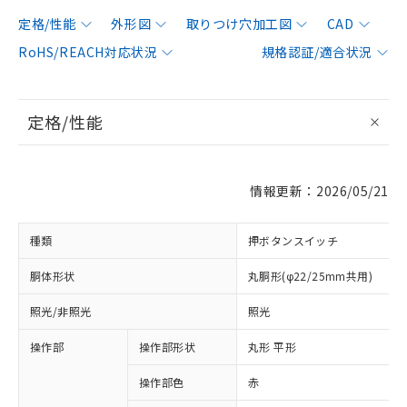
定格/性能
外形図
取りつけ穴加工図
CAD
RoHS/REACH対応状況
規格認証/適合状況
定格/性能
情報更新：2026/05/21
種類
押ボタンスイッチ
胴体形状
丸胴形(φ22/25mm共用)
照光/非照光
照光
操作部
操作部形状
丸形 平形
操作部色
赤