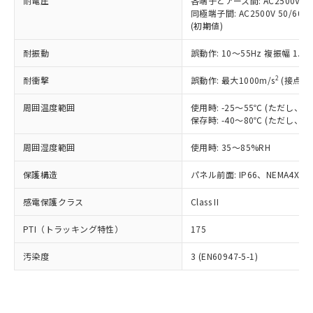
準価格とは異なる場合があることをご
耐電圧
各端子とアース間: AC2500V 50/
類(PBB) 1000ppm以下、ポリ臭化ジフェニルエーテル類
Cr(Ⅵ)(六価クロム) : 1000ppm、 PBBs(ポリ臭化ビフェ
とります。
同極端子間: AC2500V 50/60
了承ください。
(PBDE) 1000ppm以下、フタル酸ビス(2-エチルヘキシ
○
一定数以上の在庫あり
ニル類) : 1000ppm、 PBDEs(ポリ臭化ジフェニルエーテ
当社は規制貨物を破棄する場合は、完
(初期値)
ル) (DEHP)(別名：DOP) 1000ppm以下、フタル酸ブチ
正式な納期状況および標準価格はお客
ル類) : 1000ppm、
ルベンジル（BBP） 1000ppm以下、フタル酸ジブチル
全に破砕するなど、違法に輸出されな
DBP(フタル酸ジブチル) : 1000ppm、 DIBP(フタル酸ジ
様のお取引先、またはお客様担当のオ
（DBP） 1000ppm以下、フタル酸ジイソブチル
イソブチル) : 1000ppm、 BBP(フタル酸ブチルベンジ
△
一定数には満たないが在庫あり
耐振動
誤動作: 10～55Hz 複振幅 1.
いよう必要な手段を講じます。
ムロン制御機器販売店・当社販売員に
(DIBP) 1000ppm以下
ル) : 1000ppm、
当社は貴社製品を、核兵器、ミサイ
但し、RoHS指令で産業用監視および制御機器に対する
DEHP(フタル酸ビス(2-エチルヘキシル)) : 1000ppm
ご相談ください。
2
耐衝撃
適用除外項目は除く。
誤動作: 最大1000m/s
(接点開
ル、化学兵器、生物兵器またはその他
－
在庫なし(最新の在庫状況につ
オムロン制御機器販売店や当社販売拠
フタル酸エステル類の４物質については閾値を超える意
武器並びにこれらの製造装置等に一切
いては、お客様のお取引先、ま
図的な使用がないことを確認しています。
点は「
販売ネットワーク
」をご確認
周囲温度範囲
使用時: -25～55℃ (ただし
※2 環境保護使用期限
使用いたしません。
たはお客様担当のオムロン制御
ください。
保存時: -40～80℃ (ただし
当社は、貴社製品を第三者に販売する
機器販売店・当社販売員にご確
在庫状況および標準価格結果を当社の
※2 対応予定月
「ｅ」：有害物質（10物質）のすべてが基
場合は、上記1、2および3の内容を当
認ください)
事前の承諾なく第三者に漏洩または開
周囲湿度範囲
使用時: 35～85%RH
準値以下であることを示します。
該第三者に通知します。また当社は、
示しないようお願いします。
部品在庫の切り替え状況などにより、予定
「10」：通常の使用状況下において有害物
販売先および販売に係わる関係者が違
保護構造
パネル前面: IP66、NEMA4X, N
マイパーツ機能（部品リスト作成サー
空
受注生産機種、また在庫状況の
月が前後することがあります。
質が外部に漏えいし、環境に深刻な影響を
法に輸出するおそれがある場合は、取
ビス）をご利用いただくには、I-Web
白
情報を公開していない機種
及ぼさない年数を意味します。
り引きをいたしません。
感電保護クラス
Class II
メンバーズにご登録されている必要が
「－」：未確認です。当社販売部門へお問
あります。
い合わせください。
PTI（トラッキング特性）
175
お客様が当ウェブサイト上で当社にご
※3 非含有証明書ダウンロード
登録された部品リストについて、当社
汚染度
3 (EN60947-5-1)
および当社の共同利用者が、当社の製
下記の非含有証明書をダウンロードするこ
品・サービスに関するお客様との取
とができます。
合意する
キャンセル
引・商談に必要な範囲で利用すること
をご了承ください。