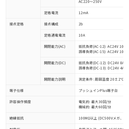
AC220～250V
対応済み：EU RoHS指令（10物質）の
非含有に対応した製品が提供可能な商品で
定格電流
12mA
す。
対応予定：EU RoHS指令（10物質）の非含
接点定格
接点構成
2b
ご利用条件
有に対応した製品に切り替える予定のある
定格通電電流
10A
商品です。
対応予定なし：EU RoHS指令（10物質）の
以下の条件をお読みいただき、同意のうえ
開閉能力(AC)
抵抗負荷(AC-12): AC24V 10A/A
非含有に非対応の商品で、対応品を出す予
誘導負荷(AC-15): AC24V 10A/AC
ご利用ください。
定はありません。
調査・確認中：EU RoHS指令（10物質）の
本サービスは、当社制御機器事業取扱
開閉能力(DC)
抵抗負荷(DC-12): DC24V 8A/DC
※1 中国RoHS○×表
非含有の対応状況を調査中または確認中の
誘導負荷(DC-13): DC24V 4A/DC
商品の当社在庫状況および標準価格
商品です。
(税抜)を提供させていただくもので
「○」：最大均質材料含有率が中国RoHSの
非該当品：ライセンス料など無形物で、有
開閉能力説明
測定条件: 周囲温度 20±2℃、
す。
基準値以下であることを示します。
害物質有無と関係のない商品です。
当社制御機器事業取扱商品の中には、
「×」：最大均質材料含有率が中国RoHSの
仕入先様の事情により、非含有部品として
端子仕様
プッシュインPlus端子台
本サービスの対象外となる商品もある
基準値を超えていることを示します。
いたものが、含有品と判明した場合などや
当社は、これら貴社製品のうち、外国
ことをご了承ください。
「－」：未確認です。当社販売部門へお問
許容操作頻度
電気的: 最大30回/分
むを得ず変更することがあります。
為替および外国貿易法に定める商品
在庫状況および標準価格照会結果は、
機械的: 最大60回/分
い合わせください。
（以下｢規制貨物等」という）を輸出
記載している更新日時点での社内デー
*EU RoHS指令（10物質）：
または国外への提供する場合は、日本
記
タに基づき作成されるものであり、閲
説明
絶縁抵抗
100MΩ以上 (DC500Vメガ、
鉛(Pb) 1000ppm以下、 水銀(Hg) 1000ppm以下、 カド
*中国RoHS10物質の基準値 (GB/T26572)：
国政府の輸出許可(または役務取引許
号
覧された時点での実際の在庫および標
ミウム(Cd) 100ppm以下、
Pb(鉛) :1000ppm、 Hg(水銀) : 1000ppm、 Cd(カドミウ
可)を取得するなどの必要な手続きを
六価クロム(Cr(Ⅵ)) 1000ppm以下、ポリ臭化ビフェニル
ム) : 100ppm、