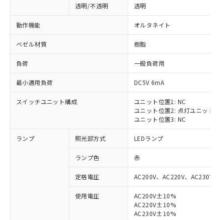
透明/不透明
透明
動作機能
オルタネイト
ベゼル材質
樹脂
負荷
一般負荷用
最小適用負荷
DC5V 6mA
スイッチユニット構成
ユニット位置1: NC
ユニット位置2: 点灯ユニット
ユニット位置3: NC
ランプ
照光部方式
LEDランプ
ランプ色
赤
定格電圧
AC200V、AC220V、AC230V、
使用電圧
AC200V±10%
AC220V±10%
※1 対応状況
AC230V±10%