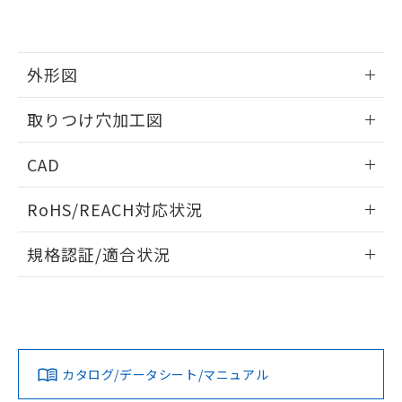
EU RoHS指令（10物質）の非含有証明書
※当社の共同利用者とは、
"個人情報
51物質の非含有証明書（当社基準）
の共同利用に関して"
の「1.共同利
※本証明書は発行日時点で非含有を証明す
用者の範囲」に記載されている法人を
るもので、過去に遡って非含有を証明する
指します。
外形図
ものではありません。
また、RoHS指令のフタル酸エステル類４
情報更新：2026/05/21
取りつけ穴加工図
物質の対応では、対応完了までの期間は出
荷製品に未対応品が混在することから備考
情報更新：2026/05/21
欄に対応日を記載しておりました。
CAD
既に当社にて対応品への在庫切替を完了
していることから、特段のことがない限
ログイン/会員登録いただくと、CADデータをダウンロー
RoHS/REACH対応状況
り、2022年1月12日より割愛しておりま
ドすることができます。
す。
情報更新：2026/7/29
規格認証/適合状況
ログイン/会員登録
EU RoHS
注意事項・凡例
A22NL-BNA-TRA-P202-REについての規格認証/適合状況に
ついては、「カスタマーサポートセンタ お客様相談室」また
は貴社担当オムロン営業員または販売店にお問い合わせくだ
対応状況
対応予定月
※1
※2
さい。
ダウンロードデータをご利用いただく前に、以下を必ずお読
みください。
カタログ/データシート/マニュアル
対応済み
ソフトウェアの使用条件
お問い合わせ