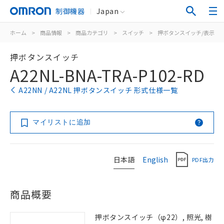
制御機器
Japan
ホーム
>
商品情報
>
商品カテゴリ
>
スイッチ
>
押ボタンスイッチ/表示灯
押ボタンスイッチ
A22NL-BNA-TRA-P102-RD
A22NN / A22NL 押ボタンスイッチ 形式仕様一覧
マイリストに追加
日本語
English
PDF出力
商品概要
押ボタンスイッチ（φ22）, 照光, 樹