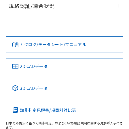
情報更新：2026/7/29
規格認証/適合状況
ログイン/会員登録
EU RoHS
注意事項・凡例
A22NL-BNA-TRA-P102-RDについての規格認証/適合状況に
ついては、「カスタマーサポートセンタ お客様相談室」また
は貴社担当オムロン営業員または販売店にお問い合わせくだ
対応状況
対応予定月
※1
※2
さい。
ダウンロードデータをご利用いただく前に、以下を必ずお読
みください。
カタログ/データシート/マニュアル
対応済み
ソフトウェアの使用条件
お問い合わせ
中国 RoHS
注意事項・凡例
2D CADデータ
中国 RoHS表
※1 ※2
3D CADデータ
Pb
Hg
Cd
Cr(VI)
該非判定見解書/項目別対比表
O
O
O
O
日本の外為法に基づく該非判定、およびEAR再輸出規制に関する見解が入手でき
ます。