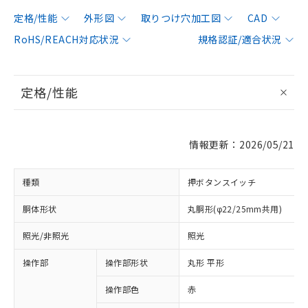
定格/性能
外形図
取りつけ穴加工図
CAD
RoHS/REACH対応状況
規格認証/適合状況
定格/性能
情報更新：2026/05/21
種類
押ボタンスイッチ
胴体形状
丸胴形(φ22/25mm共用)
照光/非照光
照光
操作部
操作部形状
丸形 平形
操作部色
赤