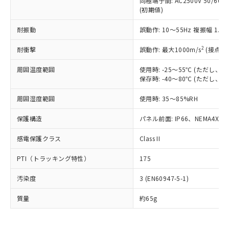
同極端子間: AC2500V 50/60
為替および外国貿易法に定める商品
在庫状況および標準価格照会結果は、
い合わせください。
(初期値)
（以下｢規制貨物等」という）を輸出
記載している更新日時点での社内デー
*EU RoHS指令（10物質）：
または国外への提供する場合は、日本
記
タに基づき作成されるものであり、閲
説明
鉛(Pb) 1000ppm以下、 水銀(Hg) 1000ppm以下、 カド
耐振動
誤動作: 10～55Hz 複振幅 1.
*中国RoHS10物質の基準値 (GB/T26572)：
国政府の輸出許可(または役務取引許
号
覧された時点での実際の在庫および標
ミウム(Cd) 100ppm以下、
Pb(鉛) :1000ppm、 Hg(水銀) : 1000ppm、 Cd(カドミウ
可)を取得するなどの必要な手続きを
六価クロム(Cr(Ⅵ)) 1000ppm以下、ポリ臭化ビフェニル
ム) : 100ppm、
準価格とは異なる場合があることをご
2
耐衝撃
誤動作: 最大1000m/s
(接点開
類(PBB) 1000ppm以下、ポリ臭化ジフェニルエーテル類
Cr(Ⅵ)(六価クロム) : 1000ppm、 PBBs(ポリ臭化ビフェ
とります。
了承ください。
(PBDE) 1000ppm以下、フタル酸ビス(2-エチルヘキシ
○
一定数以上の在庫あり
ニル類) : 1000ppm、 PBDEs(ポリ臭化ジフェニルエーテ
当社は規制貨物を破棄する場合は、完
ル) (DEHP)(別名：DOP) 1000ppm以下、フタル酸ブチ
正式な納期状況および標準価格はお客
ル類) : 1000ppm、
周囲温度範囲
使用時: -25～55℃ (ただし
ルベンジル（BBP） 1000ppm以下、フタル酸ジブチル
全に破砕するなど、違法に輸出されな
DBP(フタル酸ジブチル) : 1000ppm、 DIBP(フタル酸ジ
保存時: -40～80℃ (ただし
様のお取引先、またはお客様担当のオ
（DBP） 1000ppm以下、フタル酸ジイソブチル
イソブチル) : 1000ppm、 BBP(フタル酸ブチルベンジ
△
一定数には満たないが在庫あり
いよう必要な手段を講じます。
ムロン制御機器販売店・当社販売員に
(DIBP) 1000ppm以下
ル) : 1000ppm、
当社は貴社製品を、核兵器、ミサイ
但し、RoHS指令で産業用監視および制御機器に対する
周囲湿度範囲
使用時: 35～85%RH
DEHP(フタル酸ビス(2-エチルヘキシル)) : 1000ppm
ご相談ください。
適用除外項目は除く。
ル、化学兵器、生物兵器またはその他
－
在庫なし(最新の在庫状況につ
オムロン制御機器販売店や当社販売拠
フタル酸エステル類の４物質については閾値を超える意
保護構造
パネル前面: IP66、NEMA4X, N
武器並びにこれらの製造装置等に一切
いては、お客様のお取引先、ま
図的な使用がないことを確認しています。
点は「
販売ネットワーク
」をご確認
※2 環境保護使用期限
使用いたしません。
たはお客様担当のオムロン制御
ください。
感電保護クラス
Class II
当社は、貴社製品を第三者に販売する
機器販売店・当社販売員にご確
在庫状況および標準価格結果を当社の
※2 対応予定月
「ｅ」：有害物質（10物質）のすべてが基
場合は、上記1、2および3の内容を当
認ください)
事前の承諾なく第三者に漏洩または開
PTI（トラッキング特性）
175
準値以下であることを示します。
該第三者に通知します。また当社は、
示しないようお願いします。
部品在庫の切り替え状況などにより、予定
「10」：通常の使用状況下において有害物
販売先および販売に係わる関係者が違
マイパーツ機能（部品リスト作成サー
空
受注生産機種、また在庫状況の
汚染度
3 (EN60947-5-1)
月が前後することがあります。
質が外部に漏えいし、環境に深刻な影響を
法に輸出するおそれがある場合は、取
ビス）をご利用いただくには、I-Web
白
情報を公開していない機種
及ぼさない年数を意味します。
り引きをいたしません。
メンバーズにご登録されている必要が
質量
約65g
「－」：未確認です。当社販売部門へお問
あります。
い合わせください。
お客様が当ウェブサイト上で当社にご
※3 非含有証明書ダウンロード