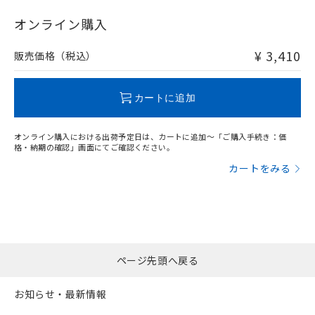
"対応済み"や非含有の記載がされた商品であっても、流通
在庫等で未対応品が混在する可能性があります。
オンライン購入
非含有品が必要な際は、弊社営業部門もしくは販売店へお
問い合わせください。
¥ 3,410
販売価格（税込）
この製品のRoHS/REACH対応状況ページへ
カートに追加
オンライン購入における出荷予定日は、カートに追加～「ご購入手続き：価
格・納期の確認」画面にてご確認ください。
カートをみる
ページ先頭へ戻る
お知らせ・最新情報