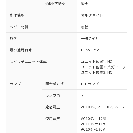
透明/不透明
透明
動作機能
オルタネイト
ベゼル材質
樹脂
負荷
一般負荷用
最小適用負荷
DC5V 6mA
スイッチユニット構成
ユニット位置1: NO
ユニット位置2: 点灯ユニット
ユニット位置3: NC
ランプ
照光部方式
LEDランプ
ランプ色
赤
定格電圧
AC100V、AC110V、AC120V
使用電圧
AC100V±10%
AC110V±10%
AC100～130V