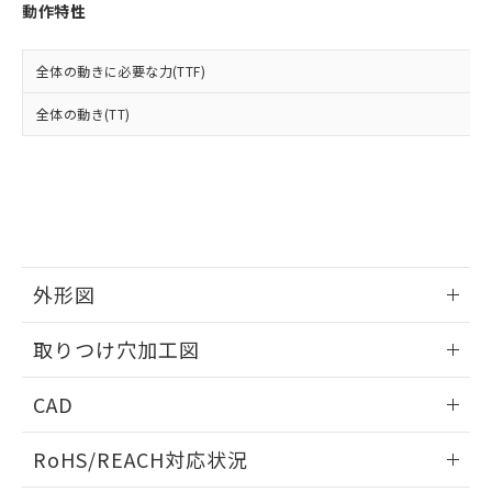
登録された部品リストについて、当社
動作特性
および当社の共同利用者が、当社の製
下記の非含有証明書をダウンロードするこ
品・サービスに関するお客様との取
とができます。
合意する
キャンセル
引・商談に必要な範囲で利用すること
全体の動きに必要な力(TTF)
をご了承ください。
EU RoHS指令（10物質）の非含有証明書
全体の動き(TT)
※当社の共同利用者とは、
"個人情報
51物質の非含有証明書（当社基準）
の共同利用に関して"
の「1.共同利
※本証明書は発行日時点で非含有を証明す
用者の範囲」に記載されている法人を
るもので、過去に遡って非含有を証明する
指します。
ものではありません。
また、RoHS指令のフタル酸エステル類４
物質の対応では、対応完了までの期間は出
荷製品に未対応品が混在することから備考
外形図
欄に対応日を記載しておりました。
既に当社にて対応品への在庫切替を完了
情報更新：2026/05/21
していることから、特段のことがない限
取りつけ穴加工図
り、2022年1月12日より割愛しておりま
す。
情報更新：2026/05/21
CAD
ログイン/会員登録いただくと、CADデータをダウンロー
RoHS/REACH対応状況
ドすることができます。