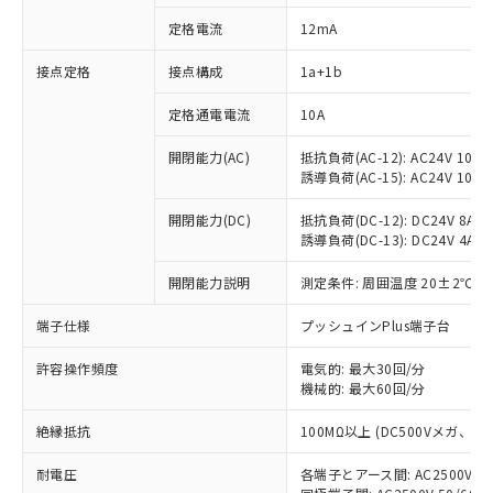
定格電流
12mA
接点定格
接点構成
1a+1b
※1 対応状況
定格通電電流
10A
対応済み：EU RoHS指令（10物質）の
非含有に対応した製品が提供可能な商品で
開閉能力(AC)
抵抗負荷(AC-12): AC24V 10A/A
す。
誘導負荷(AC-15): AC24V 10A/AC
対応予定：EU RoHS指令（10物質）の非含
ご利用条件
有に対応した製品に切り替える予定のある
開閉能力(DC)
抵抗負荷(DC-12): DC24V 8A/DC
商品です。
誘導負荷(DC-13): DC24V 4A/DC
対応予定なし：EU RoHS指令（10物質）の
以下の条件をお読みいただき、同意のうえ
開閉能力説明
測定条件: 周囲温度 20±2℃、
非含有に非対応の商品で、対応品を出す予
ご利用ください。
定はありません。
端子仕様
プッシュインPlus端子台
調査・確認中：EU RoHS指令（10物質）の
本サービスは、当社制御機器事業取扱
※1 中国RoHS○×表
非含有の対応状況を調査中または確認中の
商品の当社在庫状況および標準価格
許容操作頻度
電気的: 最大30回/分
商品です。
(税抜)を提供させていただくもので
機械的: 最大60回/分
「○」：最大均質材料含有率が中国RoHSの
非該当品：ライセンス料など無形物で、有
す。
基準値以下であることを示します。
害物質有無と関係のない商品です。
絶縁抵抗
100MΩ以上 (DC500Vメガ、
当社制御機器事業取扱商品の中には、
「×」：最大均質材料含有率が中国RoHSの
仕入先様の事情により、非含有部品として
本サービスの対象外となる商品もある
基準値を超えていることを示します。
いたものが、含有品と判明した場合などや
当社は、これら貴社製品のうち、外国
耐電圧
各端子とアース間: AC2500V 50/
ことをご了承ください。
「－」：未確認です。当社販売部門へお問
むを得ず変更することがあります。