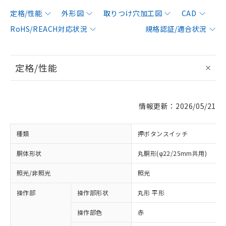
定格/性能
外形図
取りつけ穴加工図
CAD
RoHS/REACH対応状況
規格認証/適合状況
定格/性能
情報更新：2026/05/21
種類
押ボタンスイッチ
胴体形状
丸胴形(φ22/25mm共用)
照光/非照光
照光
操作部
操作部形状
丸形 平形
操作部色
赤