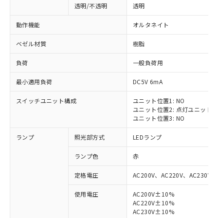
透明/不透明
透明
動作機能
オルタネイト
ベゼル材質
樹脂
負荷
一般負荷用
最小適用負荷
DC5V 6mA
スイッチユニット構成
ユニット位置1: NO
ユニット位置2: 点灯ユニット
ユニット位置3: NO
ランプ
照光部方式
LEDランプ
ランプ色
赤
定格電圧
AC200V、AC220V、AC230V、
使用電圧
AC200V±10%
AC220V±10%
※1 対応状況
AC230V±10%