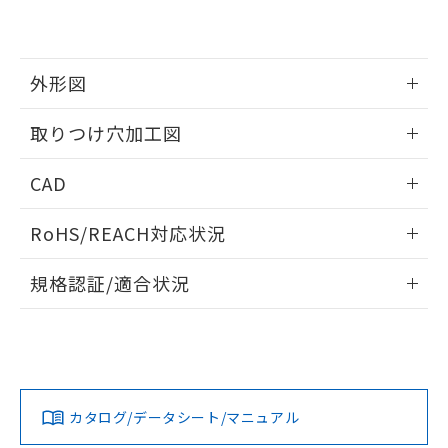
EU RoHS指令（10物質）の非含有証明書
※当社の共同利用者とは、
"個人情報
51物質の非含有証明書（当社基準）
の共同利用に関して"
の「1.共同利
※本証明書は発行日時点で非含有を証明す
用者の範囲」に記載されている法人を
るもので、過去に遡って非含有を証明する
指します。
外形図
ものではありません。
また、RoHS指令のフタル酸エステル類４
情報更新：2026/05/21
取りつけ穴加工図
物質の対応では、対応完了までの期間は出
荷製品に未対応品が混在することから備考
情報更新：2026/05/21
欄に対応日を記載しておりました。
CAD
既に当社にて対応品への在庫切替を完了
していることから、特段のことがない限
ログイン/会員登録いただくと、CADデータをダウンロー
RoHS/REACH対応状況
り、2022年1月12日より割愛しておりま
ドすることができます。
す。
情報更新：2026/7/29
規格認証/適合状況
ログイン/会員登録
EU RoHS
注意事項・凡例
UL認証
CSA認証
CEマーキング
Yes
Yes
Yes
対応状況
対応予定月
※1
※2
ダウンロードデータをご利用いただく前に、以下を必ずお読
みください。
カタログ/データシート/マニュアル
対応済み
ソフトウェアの使用条件
LR型式承認
DNV型式承認
BV型式承認
KR型式承