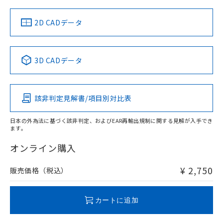
（イギリス
（ノルウェー
（フランス
（韓国
船舶規格）
船舶規格）
船舶規格）
船舶規格
中国 RoHS
注意事項・凡例
2D CADデータ
No
No
No
No
中国 RoHS表
※1 ※2
3D CADデータ
この製品の規格認証/適合状況ページへ
Pb
Hg
Cd
Cr(VI)
その他の認証はこちらのページからご検索ください
該非判定見解書/項目別対比表
O
O
O
O
日本の外為法に基づく該非判定、およびEAR再輸出規制に関する見解が入手でき
ます。
"対応済み"や非含有の記載がされた商品であっても、流通
在庫等で未対応品が混在する可能性があります。
オンライン購入
非含有品が必要な際は、弊社営業部門もしくは販売店へお
問い合わせください。
¥ 2,750
販売価格（税込）
この製品のRoHS/REACH対応状況ページへ
カートに追加