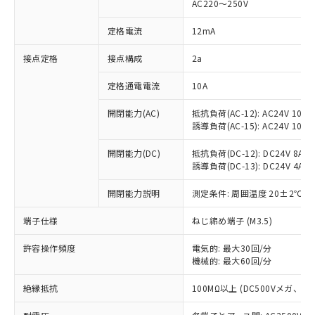
AC220～250V
対応済み：EU RoHS指令（10物質）の
非含有に対応した製品が提供可能な商品で
定格電流
12mA
す。
対応予定：EU RoHS指令（10物質）の非含
接点定格
接点構成
2a
ご利用条件
有に対応した製品に切り替える予定のある
定格通電電流
10A
商品です。
対応予定なし：EU RoHS指令（10物質）の
以下の条件をお読みいただき、同意のうえ
開閉能力(AC)
抵抗負荷(AC-12): AC24V 10A/A
非含有に非対応の商品で、対応品を出す予
誘導負荷(AC-15): AC24V 10A/AC
ご利用ください。
定はありません。
調査・確認中：EU RoHS指令（10物質）の
本サービスは、当社制御機器事業取扱
開閉能力(DC)
抵抗負荷(DC-12): DC24V 8A/DC
※1 中国RoHS○×表
非含有の対応状況を調査中または確認中の
誘導負荷(DC-13): DC24V 4A/DC
商品の当社在庫状況および標準価格
商品です。
(税抜)を提供させていただくもので
「○」：最大均質材料含有率が中国RoHSの
非該当品：ライセンス料など無形物で、有
開閉能力説明
測定条件: 周囲温度 20±2℃、
す。
基準値以下であることを示します。
害物質有無と関係のない商品です。
当社制御機器事業取扱商品の中には、
「×」：最大均質材料含有率が中国RoHSの
仕入先様の事情により、非含有部品として
端子仕様
ねじ締め端子 (M3.5)
本サービスの対象外となる商品もある
基準値を超えていることを示します。
いたものが、含有品と判明した場合などや
当社は、これら貴社製品のうち、外国
ことをご了承ください。
「－」：未確認です。当社販売部門へお問
許容操作頻度
電気的: 最大30回/分
むを得ず変更することがあります。
為替および外国貿易法に定める商品
在庫状況および標準価格照会結果は、
機械的: 最大60回/分
い合わせください。
（以下｢規制貨物等」という）を輸出
記載している更新日時点での社内デー
*EU RoHS指令（10物質）：
または国外への提供する場合は、日本
記
タに基づき作成されるものであり、閲
説明
絶縁抵抗
100MΩ以上 (DC500Vメガ、
鉛(Pb) 1000ppm以下、 水銀(Hg) 1000ppm以下、 カド
*中国RoHS10物質の基準値 (GB/T26572)：
国政府の輸出許可(または役務取引許
号
覧された時点での実際の在庫および標
ミウム(Cd) 100ppm以下、
Pb(鉛) :1000ppm、 Hg(水銀) : 1000ppm、 Cd(カドミウ
可)を取得するなどの必要な手続きを
六価クロム(Cr(Ⅵ)) 1000ppm以下、ポリ臭化ビフェニル
ム) : 100ppm、