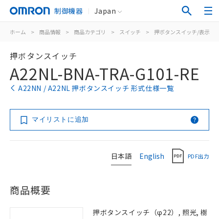
制御機器
Japan
ホーム
>
商品情報
>
商品カテゴリ
>
スイッチ
>
押ボタンスイッチ/表示灯
押ボタンスイッチ
A22NL-BNA-TRA-G101-RE
A22NN / A22NL 押ボタンスイッチ 形式仕様一覧
マイリストに追加
日本語
English
PDF出力
商品概要
押ボタンスイッチ（φ22）, 照光, 樹