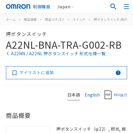
制御機器
Japan
ホーム
>
商品情報
>
商品カテゴリ
>
スイッチ
>
押ボタンスイッチ/表示灯
押ボタンスイッチ
A22NL-BNA-TRA-G002-RB
A22NN / A22NL 押ボタンスイッチ 形式仕様一覧
マイリストに追加
日本語
English
PDF出力
商品概要
押ボタンスイッチ（φ22）, 照光, 樹