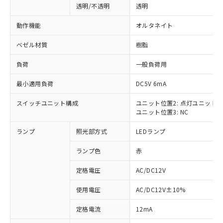
透明/不透明
透明
動作機能
オルタネイト
ベゼル材質
樹脂
負荷
一般負荷用
最小適用負荷
DC5V 6mA
スイッチユニット構成
ユニット位置2: 点灯ユニット
ユニット位置3: NC
ランプ
照光部方式
LEDランプ
ランプ色
赤
定格電圧
AC/DC12V
使用電圧
AC/DC12V±10%
※1 対応状況
定格電流
12mA
対応済み：EU RoHS指令（10物質）の