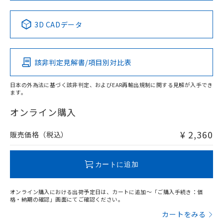
No
No
No
No
中国 RoHS表
※1 ※2
3D CADデータ
この製品の規格認証/適合状況ページへ
Pb
Hg
Cd
Cr(VI)
その他の認証はこちらのページからご検索ください
該非判定見解書/項目別対比表
X
O
O
O
日本の外為法に基づく該非判定、およびEAR再輸出規制に関する見解が入手でき
ます。
"対応済み"や非含有の記載がされた商品であっても、流通
在庫等で未対応品が混在する可能性があります。
オンライン購入
非含有品が必要な際は、弊社営業部門もしくは販売店へお
問い合わせください。
¥ 2,360
販売価格（税込）
この製品のRoHS/REACH対応状況ページへ
カートに追加
オンライン購入における出荷予定日は、カートに追加～「ご購入手続き：価
格・納期の確認」画面にてご確認ください。
カートをみる