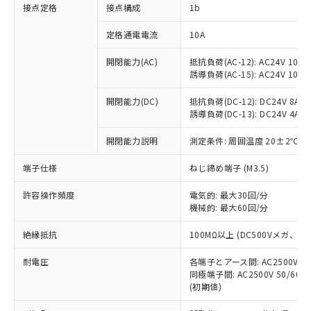
非含有に対応した製品が提供可能な商品で
接点定格
接点構成
1b
す。
対応予定：EU RoHS指令（10物質）の非含
定格通電電流
10A
ご利用条件
有に対応した製品に切り替える予定のある
商品です。
開閉能力(AC)
抵抗負荷(AC-12): AC24V 10A/A
誘導負荷(AC-15): AC24V 10A/AC
対応予定なし：EU RoHS指令（10物質）の
以下の条件をお読みいただき、同意のうえ
非含有に非対応の商品で、対応品を出す予
ご利用ください。
開閉能力(DC)
抵抗負荷(DC-12): DC24V 8A/DC
定はありません。
誘導負荷(DC-13): DC24V 4A/DC
調査・確認中：EU RoHS指令（10物質）の
本サービスは、当社制御機器事業取扱
※1 中国RoHS○×表
非含有の対応状況を調査中または確認中の
商品の当社在庫状況および標準価格
開閉能力説明
測定条件: 周囲温度 20±2℃、
商品です。
(税抜)を提供させていただくもので
「○」：最大均質材料含有率が中国RoHSの
非該当品：ライセンス料など無形物で、有
端子仕様
ねじ締め端子 (M3.5)
す。
基準値以下であることを示します。
害物質有無と関係のない商品です。
当社制御機器事業取扱商品の中には、
「×」：最大均質材料含有率が中国RoHSの
仕入先様の事情により、非含有部品として
許容操作頻度
電気的: 最大30回/分
本サービスの対象外となる商品もある
基準値を超えていることを示します。
いたものが、含有品と判明した場合などや
機械的: 最大60回/分
当社は、これら貴社製品のうち、外国
ことをご了承ください。
「－」：未確認です。当社販売部門へお問
むを得ず変更することがあります。
為替および外国貿易法に定める商品
在庫状況および標準価格照会結果は、
い合わせください。
絶縁抵抗
100MΩ以上 (DC500Vメガ、
（以下｢規制貨物等」という）を輸出
記載している更新日時点での社内デー
*EU RoHS指令（10物質）：
または国外への提供する場合は、日本
記
タに基づき作成されるものであり、閲
説明
耐電圧
鉛(Pb) 1000ppm以下、 水銀(Hg) 1000ppm以下、 カド
各端子とアース間: AC2500V 50/
*中国RoHS10物質の基準値 (GB/T26572)：
国政府の輸出許可(または役務取引許
号
覧された時点での実際の在庫および標
ミウム(Cd) 100ppm以下、
Pb(鉛) :1000ppm、 Hg(水銀) : 1000ppm、 Cd(カドミウ
同極端子間: AC2500V 50/60
可)を取得するなどの必要な手続きを
六価クロム(Cr(Ⅵ)) 1000ppm以下、ポリ臭化ビフェニル
ム) : 100ppm、
準価格とは異なる場合があることをご
(初期値)
類(PBB) 1000ppm以下、ポリ臭化ジフェニルエーテル類
Cr(Ⅵ)(六価クロム) : 1000ppm、 PBBs(ポリ臭化ビフェ
とります。
了承ください。
(PBDE) 1000ppm以下、フタル酸ビス(2-エチルヘキシ
○
一定数以上の在庫あり
ニル類) : 1000ppm、 PBDEs(ポリ臭化ジフェニルエーテ