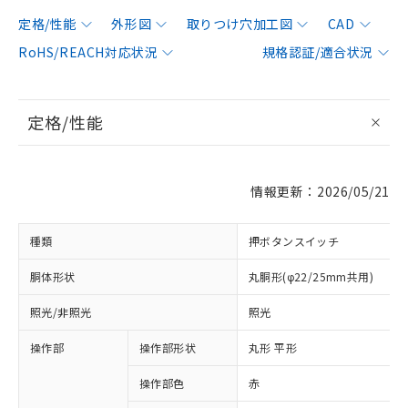
定格/性能
外形図
取りつけ穴加工図
CAD
RoHS/REACH対応状況
規格認証/適合状況
定格/性能
情報更新：2026/05/21
種類
押ボタンスイッチ
胴体形状
丸胴形(φ22/25mm共用)
照光/非照光
照光
操作部
操作部形状
丸形 平形
操作部色
赤