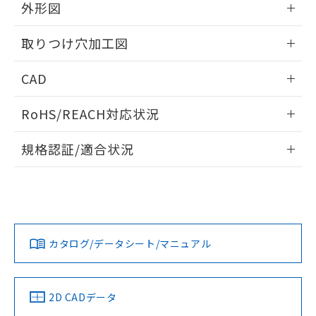
の共同利用に関して"
の「1.共同利
外形図
※本証明書は発行日時点で非含有を証明す
用者の範囲」に記載されている法人を
るもので、過去に遡って非含有を証明する
指します。
情報更新：2026/05/21
ものではありません。
取りつけ穴加工図
また、RoHS指令のフタル酸エステル類４
物質の対応では、対応完了までの期間は出
情報更新：2026/05/21
CAD
荷製品に未対応品が混在することから備考
欄に対応日を記載しておりました。
ログイン/会員登録いただくと、CADデータをダウンロー
RoHS/REACH対応状況
既に当社にて対応品への在庫切替を完了
ドすることができます。
していることから、特段のことがない限
情報更新：2026/7/29
り、2022年1月12日より割愛しておりま
規格認証/適合状況
す。
ログイン/会員登録
EU RoHS
注意事項・凡例
UL認証
CSA認証
CEマーキング
Yes
Yes
Yes
対応状況
対応予定月
※1
※2
ダウンロードデータをご利用いただく前に、以下を必ずお読
みください。
カタログ/データシート/マニュアル
対応済み
ソフトウェアの使用条件
LR型式承認
DNV型式承認
BV型式承認
KR型式承
（イギリス
（ノルウェー
（フランス
（韓国
船舶規格）
船舶規格）
船舶規格）
船舶規格
中国 RoHS
注意事項・凡例
2D CADデータ