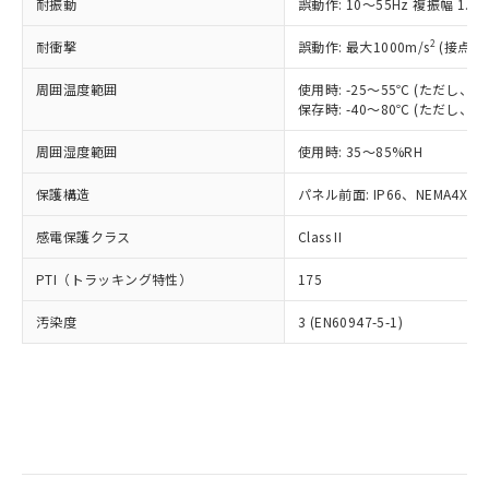
当社は規制貨物を破棄する場合は、完
耐振動
ル) (DEHP)(別名：DOP) 1000ppm以下、フタル酸ブチ
誤動作: 10～55Hz 複振幅 1.
正式な納期状況および標準価格はお客
ル類) : 1000ppm、
ルベンジル（BBP） 1000ppm以下、フタル酸ジブチル
全に破砕するなど、違法に輸出されな
DBP(フタル酸ジブチル) : 1000ppm、 DIBP(フタル酸ジ
様のお取引先、またはお客様担当のオ
（DBP） 1000ppm以下、フタル酸ジイソブチル
イソブチル) : 1000ppm、 BBP(フタル酸ブチルベンジ
△
一定数には満たないが在庫あり
いよう必要な手段を講じます。
2
耐衝撃
誤動作: 最大1000m/s
(接点開
ムロン制御機器販売店・当社販売員に
(DIBP) 1000ppm以下
ル) : 1000ppm、
当社は貴社製品を、核兵器、ミサイ
但し、RoHS指令で産業用監視および制御機器に対する
DEHP(フタル酸ビス(2-エチルヘキシル)) : 1000ppm
ご相談ください。
適用除外項目は除く。
周囲温度範囲
使用時: -25～55℃ (ただし
ル、化学兵器、生物兵器またはその他
－
在庫なし(最新の在庫状況につ
オムロン制御機器販売店や当社販売拠
フタル酸エステル類の４物質については閾値を超える意
保存時: -40～80℃ (ただし
武器並びにこれらの製造装置等に一切
いては、お客様のお取引先、ま
図的な使用がないことを確認しています。
点は「
販売ネットワーク
」をご確認
※2 環境保護使用期限
使用いたしません。
たはお客様担当のオムロン制御
ください。
周囲湿度範囲
使用時: 35～85%RH
当社は、貴社製品を第三者に販売する
機器販売店・当社販売員にご確
在庫状況および標準価格結果を当社の
※2 対応予定月
「ｅ」：有害物質（10物質）のすべてが基
場合は、上記1、2および3の内容を当
認ください)
事前の承諾なく第三者に漏洩または開
保護構造
パネル前面: IP66、NEMA4X, N
準値以下であることを示します。
該第三者に通知します。また当社は、
示しないようお願いします。
部品在庫の切り替え状況などにより、予定
「10」：通常の使用状況下において有害物
販売先および販売に係わる関係者が違
マイパーツ機能（部品リスト作成サー
感電保護クラス
Class II
空
受注生産機種、また在庫状況の
月が前後することがあります。
質が外部に漏えいし、環境に深刻な影響を
法に輸出するおそれがある場合は、取
ビス）をご利用いただくには、I-Web
白
情報を公開していない機種
及ぼさない年数を意味します。
り引きをいたしません。
PTI（トラッキング特性）
175
メンバーズにご登録されている必要が
「－」：未確認です。当社販売部門へお問
あります。
い合わせください。
汚染度
3 (EN60947-5-1)
お客様が当ウェブサイト上で当社にご
※3 非含有証明書ダウンロード
登録された部品リストについて、当社
および当社の共同利用者が、当社の製
下記の非含有証明書をダウンロードするこ
品・サービスに関するお客様との取
とができます。
合意する
キャンセル
引・商談に必要な範囲で利用すること
をご了承ください。
EU RoHS指令（10物質）の非含有証明書
※当社の共同利用者とは、
"個人情報
51物質の非含有証明書（当社基準）