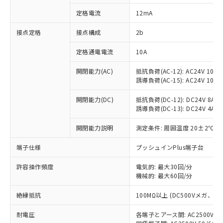
対応済み：EU RoHS指令（10物質）の
定格電流
12mA
非含有に対応した製品が提供可能な商品で
す。
接点定格
接点構成
2b
対応予定：EU RoHS指令（10物質）の非含
ご利用条件
有に対応した製品に切り替える予定のある
定格通電電流
10A
商品です。
対応予定なし：EU RoHS指令（10物質）の
開閉能力(AC)
抵抗負荷(AC-12): AC24V 10A/A
以下の条件をお読みいただき、同意のうえ
非含有に非対応の商品で、対応品を出す予
誘導負荷(AC-15): AC24V 10A/AC
ご利用ください。
定はありません。
調査・確認中：EU RoHS指令（10物質）の
開閉能力(DC)
抵抗負荷(DC-12): DC24V 8A/DC
本サービスは、当社制御機器事業取扱
※1 中国RoHS○×表
誘導負荷(DC-13): DC24V 4A/DC
非含有の対応状況を調査中または確認中の
商品の当社在庫状況および標準価格
商品です。
(税抜)を提供させていただくもので
開閉能力説明
測定条件: 周囲温度 20±2℃、
「○」：最大均質材料含有率が中国RoHSの
非該当品：ライセンス料など無形物で、有
す。
基準値以下であることを示します。
害物質有無と関係のない商品です。
当社制御機器事業取扱商品の中には、
端子仕様
プッシュインPlus端子台
「×」：最大均質材料含有率が中国RoHSの
仕入先様の事情により、非含有部品として
本サービスの対象外となる商品もある
基準値を超えていることを示します。
いたものが、含有品と判明した場合などや
当社は、これら貴社製品のうち、外国
ことをご了承ください。
許容操作頻度
電気的: 最大30回/分
「－」：未確認です。当社販売部門へお問
むを得ず変更することがあります。
為替および外国貿易法に定める商品
機械的: 最大60回/分
在庫状況および標準価格照会結果は、
い合わせください。
（以下｢規制貨物等」という）を輸出
記載している更新日時点での社内デー
*EU RoHS指令（10物質）：
または国外への提供する場合は、日本
絶縁抵抗
100MΩ以上 (DC500Vメガ、
記
タに基づき作成されるものであり、閲
説明
鉛(Pb) 1000ppm以下、 水銀(Hg) 1000ppm以下、 カド
*中国RoHS10物質の基準値 (GB/T26572)：
国政府の輸出許可(または役務取引許
号
覧された時点での実際の在庫および標
ミウム(Cd) 100ppm以下、
Pb(鉛) :1000ppm、 Hg(水銀) : 1000ppm、 Cd(カドミウ
耐電圧
各端子とアース間: AC2500V 50/
可)を取得するなどの必要な手続きを
六価クロム(Cr(Ⅵ)) 1000ppm以下、ポリ臭化ビフェニル
ム) : 100ppm、
準価格とは異なる場合があることをご