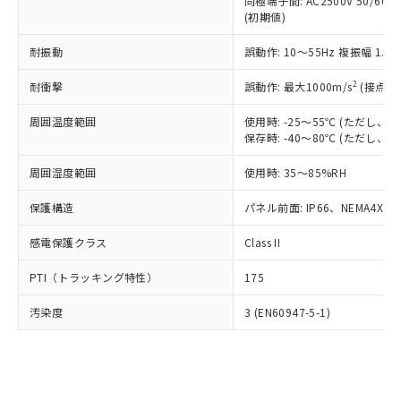
類(PBB) 1000ppm以下、ポリ臭化ジフェニルエーテル類
同極端子間: AC2500V 50/60
Cr(Ⅵ)(六価クロム) : 1000ppm、 PBBs(ポリ臭化ビフェ
とります。
了承ください。
(PBDE) 1000ppm以下、フタル酸ビス(2-エチルヘキシ
○
一定数以上の在庫あり
ニル類) : 1000ppm、 PBDEs(ポリ臭化ジフェニルエーテ
(初期値)
当社は規制貨物を破棄する場合は、完
ル) (DEHP)(別名：DOP) 1000ppm以下、フタル酸ブチ
正式な納期状況および標準価格はお客
ル類) : 1000ppm、
ルベンジル（BBP） 1000ppm以下、フタル酸ジブチル
全に破砕するなど、違法に輸出されな
DBP(フタル酸ジブチル) : 1000ppm、 DIBP(フタル酸ジ
様のお取引先、またはお客様担当のオ
耐振動
誤動作: 10～55Hz 複振幅 1.
（DBP） 1000ppm以下、フタル酸ジイソブチル
イソブチル) : 1000ppm、 BBP(フタル酸ブチルベンジ
△
一定数には満たないが在庫あり
いよう必要な手段を講じます。
ムロン制御機器販売店・当社販売員に
(DIBP) 1000ppm以下
ル) : 1000ppm、
当社は貴社製品を、核兵器、ミサイ
但し、RoHS指令で産業用監視および制御機器に対する
DEHP(フタル酸ビス(2-エチルヘキシル)) : 1000ppm
ご相談ください。
2
耐衝撃
誤動作: 最大1000m/s
(接点開
適用除外項目は除く。
ル、化学兵器、生物兵器またはその他
－
在庫なし(最新の在庫状況につ
オムロン制御機器販売店や当社販売拠
フタル酸エステル類の４物質については閾値を超える意
武器並びにこれらの製造装置等に一切
いては、お客様のお取引先、ま
周囲温度範囲
図的な使用がないことを確認しています。
使用時: -25～55℃ (ただし
点は「
販売ネットワーク
」をご確認
※2 環境保護使用期限
使用いたしません。
保存時: -40～80℃ (ただし
たはお客様担当のオムロン制御
ください。
当社は、貴社製品を第三者に販売する
機器販売店・当社販売員にご確
在庫状況および標準価格結果を当社の
※2 対応予定月
「ｅ」：有害物質（10物質）のすべてが基
周囲湿度範囲
使用時: 35～85%RH
場合は、上記1、2および3の内容を当
認ください)
事前の承諾なく第三者に漏洩または開
準値以下であることを示します。
該第三者に通知します。また当社は、
示しないようお願いします。
保護構造
パネル前面: IP66、NEMA4X, N
部品在庫の切り替え状況などにより、予定
「10」：通常の使用状況下において有害物
販売先および販売に係わる関係者が違
マイパーツ機能（部品リスト作成サー
空
受注生産機種、また在庫状況の
月が前後することがあります。
質が外部に漏えいし、環境に深刻な影響を
法に輸出するおそれがある場合は、取
ビス）をご利用いただくには、I-Web
白
情報を公開していない機種
感電保護クラス
Class II
及ぼさない年数を意味します。
り引きをいたしません。
メンバーズにご登録されている必要が
「－」：未確認です。当社販売部門へお問
あります。
PTI（トラッキング特性）
175
い合わせください。
お客様が当ウェブサイト上で当社にご
※3 非含有証明書ダウンロード
登録された部品リストについて、当社
汚染度
3 (EN60947-5-1)
および当社の共同利用者が、当社の製
下記の非含有証明書をダウンロードするこ
品・サービスに関するお客様との取
とができます。
合意する
キャンセル
引・商談に必要な範囲で利用すること
をご了承ください。
EU RoHS指令（10物質）の非含有証明書