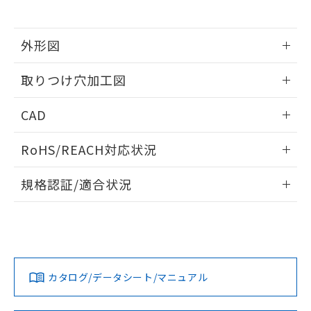
※当社の共同利用者とは、
"個人情報
51物質の非含有証明書（当社基準）
の共同利用に関して"
の「1.共同利
※本証明書は発行日時点で非含有を証明す
用者の範囲」に記載されている法人を
るもので、過去に遡って非含有を証明する
外形図
指します。
ものではありません。
情報更新：2026/05/21
また、RoHS指令のフタル酸エステル類４
取りつけ穴加工図
物質の対応では、対応完了までの期間は出
荷製品に未対応品が混在することから備考
情報更新：2026/05/21
CAD
欄に対応日を記載しておりました。
既に当社にて対応品への在庫切替を完了
ログイン/会員登録いただくと、CADデータをダウンロー
していることから、特段のことがない限
RoHS/REACH対応状況
ドすることができます。
り、2022年1月12日より割愛しておりま
す。
情報更新：2026/7/29
規格認証/適合状況
ログイン/会員登録
EU RoHS
注意事項・凡例
A22NL-BNA-TOA-P202-ODについての規格認証/適合状況に
ついては、「カスタマーサポートセンタ お客様相談室」また
は貴社担当オムロン営業員または販売店にお問い合わせくだ
対応状況
対応予定月
※1
※2
さい。
ダウンロードデータをご利用いただく前に、以下を必ずお読
みください。
カタログ/データシート/マニュアル
対応済み
ソフトウェアの使用条件
お問い合わせ