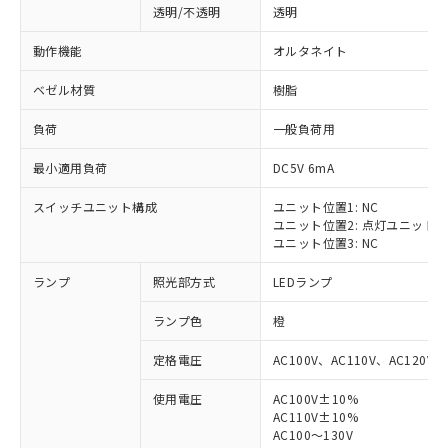
透明/不透明
透明
動作機能
オルタネイト
ベゼル材質
樹脂
負荷
一般負荷用
最小適用負荷
DC5V 6mA
スイッチユニット構成
ユニット位置1: NC
ユニット位置2: 点灯ユニット
ユニット位置3: NC
ランプ
照光部方式
LEDランプ
ランプ色
橙
定格電圧
AC100V、AC110V、AC120V
使用電圧
AC100V±10%
※1 対応状況
AC110V±10%
AC100～130V