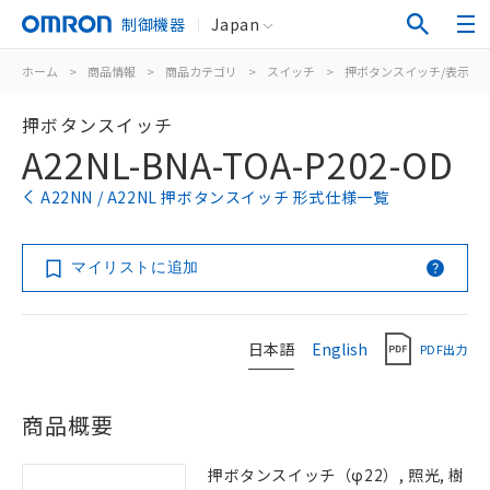
制御機器
Japan
ホーム
>
商品情報
>
商品カテゴリ
>
スイッチ
>
押ボタンスイッチ/表示灯
押ボタンスイッチ
A22NL-BNA-TOA-P202-OD
A22NN / A22NL 押ボタンスイッチ 形式仕様一覧
マイリストに追加
日本語
English
PDF出力
商品概要
押ボタンスイッチ（φ22）, 照光, 樹