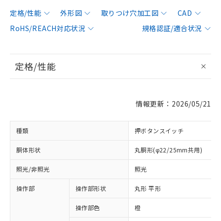
定格/性能
外形図
取りつけ穴加工図
CAD
RoHS/REACH対応状況
規格認証/適合状況
定格/性能
情報更新：2026/05/21
種類
押ボタンスイッチ
胴体形状
丸胴形(φ22/25mm共用)
照光/非照光
照光
操作部
操作部形状
丸形 平形
操作部色
橙