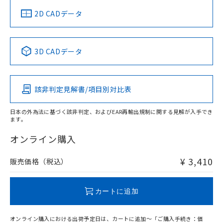
中国 RoHS
注意事項・凡例
2D CADデータ
中国 RoHS表
※1 ※2
3D CADデータ
Pb
Hg
Cd
Cr(VI)
該非判定見解書/項目別対比表
O
O
O
O
日本の外為法に基づく該非判定、およびEAR再輸出規制に関する見解が入手でき
ます。
"対応済み"や非含有の記載がされた商品であっても、流通
在庫等で未対応品が混在する可能性があります。
オンライン購入
非含有品が必要な際は、弊社営業部門もしくは販売店へお
問い合わせください。
¥ 3,410
販売価格（税込）
この製品のRoHS/REACH対応状況ページへ
カートに追加
オンライン購入における出荷予定日は、カートに追加～「ご購入手続き：価