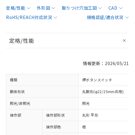
定格/性能
外形図
取りつけ穴加工図
CAD
RoHS/REACH対応状況
規格認証/適合状況
定格/性能
情報更新：2026/05/21
種類
押ボタンスイッチ
胴体形状
丸胴形(φ22/25mm共用)
照光/非照光
照光
操作部
操作部形状
丸形 平形
操作部色
橙