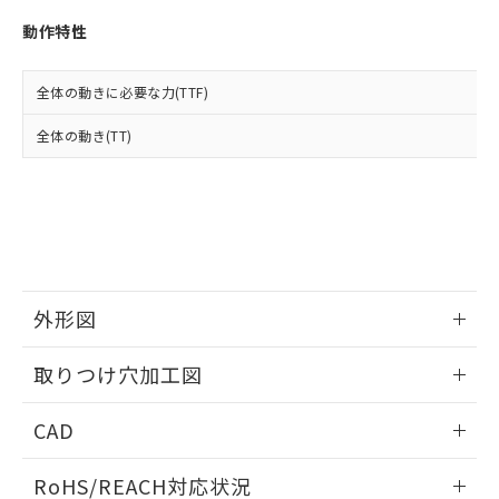
※3 非含有証明書ダウンロード
登録された部品リストについて、当社
動作特性
および当社の共同利用者が、当社の製
下記の非含有証明書をダウンロードするこ
品・サービスに関するお客様との取
とができます。
合意する
キャンセル
引・商談に必要な範囲で利用すること
全体の動きに必要な力(TTF)
をご了承ください。
EU RoHS指令（10物質）の非含有証明書
※当社の共同利用者とは、
"個人情報
全体の動き(TT)
51物質の非含有証明書（当社基準）
の共同利用に関して"
の「1.共同利
※本証明書は発行日時点で非含有を証明す
用者の範囲」に記載されている法人を
るもので、過去に遡って非含有を証明する
指します。
ものではありません。
また、RoHS指令のフタル酸エステル類４
物質の対応では、対応完了までの期間は出
荷製品に未対応品が混在することから備考
欄に対応日を記載しておりました。
外形図
既に当社にて対応品への在庫切替を完了
していることから、特段のことがない限
情報更新：2026/05/21
取りつけ穴加工図
り、2022年1月12日より割愛しておりま
す。
情報更新：2026/05/21
CAD
ログイン/会員登録いただくと、CADデータをダウンロー
RoHS/REACH対応状況
ドすることができます。