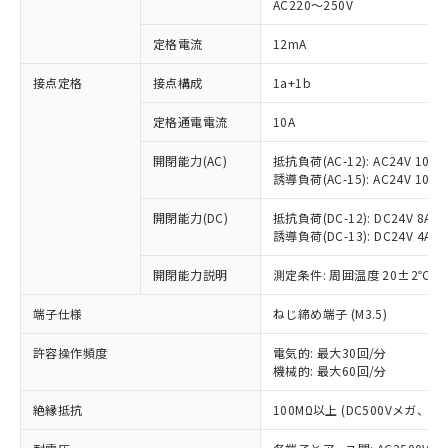
AC220～250V
定格電流
12mA
※1 対応状況
接点定格
接点構成
1a+1b
対応済み：EU RoHS指令（10物質）の
定格通電電流
10A
非含有に対応した製品が提供可能な商品で
開閉能力(AC)
抵抗負荷(AC-12): AC24V 10A/A
す。
誘導負荷(AC-15): AC24V 10A/AC
対応予定：EU RoHS指令（10物質）の非含
ご利用条件
有に対応した製品に切り替える予定のある
開閉能力(DC)
抵抗負荷(DC-12): DC24V 8A/DC
商品です。
誘導負荷(DC-13): DC24V 4A/DC
対応予定なし：EU RoHS指令（10物質）の
以下の条件をお読みいただき、同意のうえ
非含有に非対応の商品で、対応品を出す予
開閉能力説明
測定条件: 周囲温度 20±2℃、
ご利用ください。
定はありません。
調査・確認中：EU RoHS指令（10物質）の
端子仕様
ねじ締め端子 (M3.5)
本サービスは、当社制御機器事業取扱
※1 中国RoHS○×表
非含有の対応状況を調査中または確認中の
商品の当社在庫状況および標準価格
商品です。
許容操作頻度
電気的: 最大30回/分
(税抜)を提供させていただくもので
「○」：最大均質材料含有率が中国RoHSの
機械的: 最大60回/分
非該当品：ライセンス料など無形物で、有
す。
基準値以下であることを示します。
害物質有無と関係のない商品です。
当社制御機器事業取扱商品の中には、
絶縁抵抗
100MΩ以上 (DC500Vメガ、
「×」：最大均質材料含有率が中国RoHSの
仕入先様の事情により、非含有部品として
本サービスの対象外となる商品もある
基準値を超えていることを示します。
いたものが、含有品と判明した場合などや
当社は、これら貴社製品のうち、外国
ことをご了承ください。