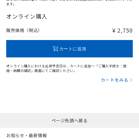
ます。
"対応済み"や非含有の記載がされた商品であっても、流通
在庫等で未対応品が混在する可能性があります。
オンライン購入
非含有品が必要な際は、弊社営業部門もしくは販売店へお
問い合わせください。
¥ 2,750
販売価格（税込）
この製品のRoHS/REACH対応状況ページへ
カートに追加
オンライン購入における出荷予定日は、カートに追加～「ご購入手続き：価
格・納期の確認」画面にてご確認ください。
カートをみる
ページ先頭へ戻る
お知らせ・最新情報