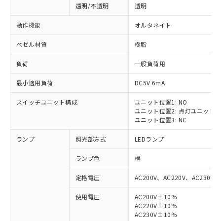
透明/不透明
透明
動作機能
オルタネイト
ベゼル材質
樹脂
負荷
一般負荷用
最小適用負荷
DC5V 6mA
スイッチユニット構成
ユニット位置1: NO
ユニット位置2: 点灯ユニット
ユニット位置3: NC
ランプ
照光部方式
LEDランプ
ランプ色
橙
定格電圧
AC200V、AC220V、AC230V、
使用電圧
AC200V±10%
AC220V±10%
AC230V±10%