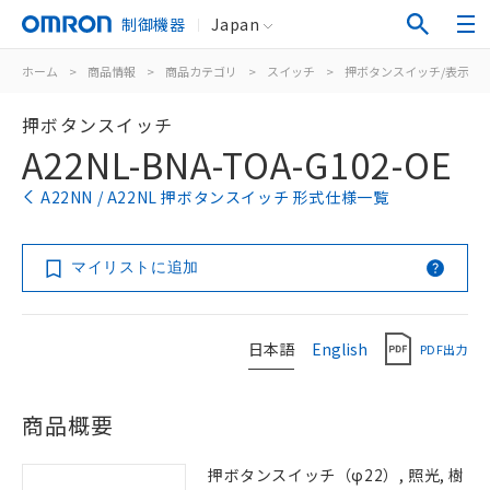
制御機器
Japan
ホーム
>
商品情報
>
商品カテゴリ
>
スイッチ
>
押ボタンスイッチ/表示灯
押ボタンスイッチ
A22NL-BNA-TOA-G102-OE
A22NN / A22NL 押ボタンスイッチ 形式仕様一覧
マイリストに追加
日本語
English
PDF出力
商品概要
押ボタンスイッチ（φ22）, 照光, 樹