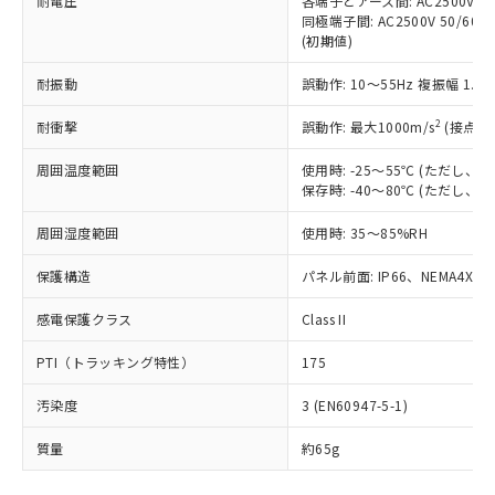
耐電圧
各端子とアース間: AC2500V 50/
「－」：未確認です。当社販売部門へお問
むを得ず変更することがあります。
為替および外国貿易法に定める商品
在庫状況および標準価格照会結果は、
同極端子間: AC2500V 50/60
い合わせください。
（以下｢規制貨物等」という）を輸出
(初期値)
記載している更新日時点での社内デー
*EU RoHS指令（10物質）：
または国外への提供する場合は、日本
記
タに基づき作成されるものであり、閲
説明
鉛(Pb) 1000ppm以下、 水銀(Hg) 1000ppm以下、 カド
*中国RoHS10物質の基準値 (GB/T26572)：
国政府の輸出許可(または役務取引許
耐振動
誤動作: 10～55Hz 複振幅 1.
号
覧された時点での実際の在庫および標
ミウム(Cd) 100ppm以下、
Pb(鉛) :1000ppm、 Hg(水銀) : 1000ppm、 Cd(カドミウ
可)を取得するなどの必要な手続きを
六価クロム(Cr(Ⅵ)) 1000ppm以下、ポリ臭化ビフェニル
ム) : 100ppm、
準価格とは異なる場合があることをご
類(PBB) 1000ppm以下、ポリ臭化ジフェニルエーテル類
2
Cr(Ⅵ)(六価クロム) : 1000ppm、 PBBs(ポリ臭化ビフェ
耐衝撃
誤動作: 最大1000m/s
(接点開
とります。
了承ください。
(PBDE) 1000ppm以下、フタル酸ビス(2-エチルヘキシ
○
一定数以上の在庫あり
ニル類) : 1000ppm、 PBDEs(ポリ臭化ジフェニルエーテ
当社は規制貨物を破棄する場合は、完
ル) (DEHP)(別名：DOP) 1000ppm以下、フタル酸ブチ
正式な納期状況および標準価格はお客
ル類) : 1000ppm、
周囲温度範囲
使用時: -25～55℃ (ただし
ルベンジル（BBP） 1000ppm以下、フタル酸ジブチル
全に破砕するなど、違法に輸出されな
DBP(フタル酸ジブチル) : 1000ppm、 DIBP(フタル酸ジ
様のお取引先、またはお客様担当のオ
（DBP） 1000ppm以下、フタル酸ジイソブチル
保存時: -40～80℃ (ただし
イソブチル) : 1000ppm、 BBP(フタル酸ブチルベンジ
△
一定数には満たないが在庫あり
いよう必要な手段を講じます。
ムロン制御機器販売店・当社販売員に
(DIBP) 1000ppm以下
ル) : 1000ppm、
当社は貴社製品を、核兵器、ミサイ
但し、RoHS指令で産業用監視および制御機器に対する
DEHP(フタル酸ビス(2-エチルヘキシル)) : 1000ppm
ご相談ください。
周囲湿度範囲
使用時: 35～85%RH
適用除外項目は除く。
ル、化学兵器、生物兵器またはその他
－
在庫なし(最新の在庫状況につ
オムロン制御機器販売店や当社販売拠
フタル酸エステル類の４物質については閾値を超える意
武器並びにこれらの製造装置等に一切
いては、お客様のお取引先、ま
図的な使用がないことを確認しています。
点は「
販売ネットワーク
」をご確認
保護構造
パネル前面: IP66、NEMA4X, N
※2 環境保護使用期限
使用いたしません。
たはお客様担当のオムロン制御
ください。
当社は、貴社製品を第三者に販売する
機器販売店・当社販売員にご確
感電保護クラス
Class II
在庫状況および標準価格結果を当社の
※2 対応予定月
「ｅ」：有害物質（10物質）のすべてが基
場合は、上記1、2および3の内容を当
認ください)
事前の承諾なく第三者に漏洩または開
準値以下であることを示します。
該第三者に通知します。また当社は、
PTI（トラッキング特性）
175
示しないようお願いします。
部品在庫の切り替え状況などにより、予定
「10」：通常の使用状況下において有害物
販売先および販売に係わる関係者が違
マイパーツ機能（部品リスト作成サー
空
受注生産機種、また在庫状況の
月が前後することがあります。
質が外部に漏えいし、環境に深刻な影響を
汚染度
3 (EN60947-5-1)
法に輸出するおそれがある場合は、取
ビス）をご利用いただくには、I-Web
白
情報を公開していない機種
及ぼさない年数を意味します。
り引きをいたしません。
メンバーズにご登録されている必要が
質量
約65g
「－」：未確認です。当社販売部門へお問
あります。
い合わせください。
お客様が当ウェブサイト上で当社にご