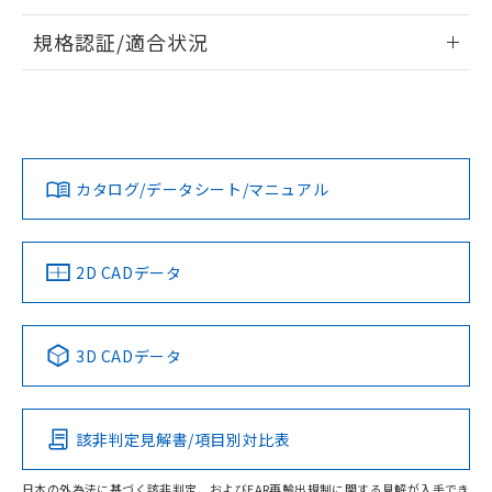
情報更新：2026/7/29
規格認証/適合状況
ログイン/会員登録
EU RoHS
注意事項・凡例
UL認証
CSA認証
CEマーキング
Yes
Yes
Yes
対応状況
対応予定月
※1
※2
ダウンロードデータをご利用いただく前に、以下を必ずお読
みください。
カタログ/データシート/マニュアル
対応済み
ソフトウェアの使用条件
LR型式承認
DNV型式承認
BV型式承認
KR型式承
（イギリス
（ノルウェー
（フランス
（韓国
船舶規格）
船舶規格）
船舶規格）
船舶規格
中国 RoHS
注意事項・凡例
2D CADデータ
No
No
No
No
中国 RoHS表
※1 ※2
3D CADデータ
この製品の規格認証/適合状況ページへ
Pb
Hg
Cd
Cr(VI)
その他の認証はこちらのページからご検索ください
該非判定見解書/項目別対比表
O
O
O
O
日本の外為法に基づく該非判定、およびEAR再輸出規制に関する見解が入手でき