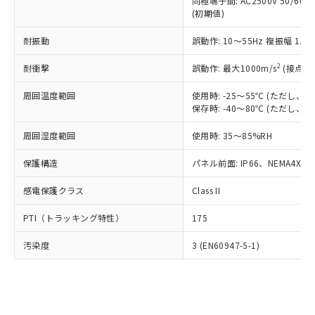
類(PBB) 1000ppm以下、ポリ臭化ジフェニルエーテル類
同極端子間: AC2500V 50/60
Cr(Ⅵ)(六価クロム) : 1000ppm、 PBBs(ポリ臭化ビフェ
とります。
了承ください。
(PBDE) 1000ppm以下、フタル酸ビス(2-エチルヘキシ
○
一定数以上の在庫あり
ニル類) : 1000ppm、 PBDEs(ポリ臭化ジフェニルエーテ
(初期値)
当社は規制貨物を破棄する場合は、完
ル) (DEHP)(別名：DOP) 1000ppm以下、フタル酸ブチ
正式な納期状況および標準価格はお客
ル類) : 1000ppm、
ルベンジル（BBP） 1000ppm以下、フタル酸ジブチル
全に破砕するなど、違法に輸出されな
DBP(フタル酸ジブチル) : 1000ppm、 DIBP(フタル酸ジ
様のお取引先、またはお客様担当のオ
耐振動
誤動作: 10～55Hz 複振幅 1.
（DBP） 1000ppm以下、フタル酸ジイソブチル
イソブチル) : 1000ppm、 BBP(フタル酸ブチルベンジ
△
一定数には満たないが在庫あり
いよう必要な手段を講じます。
ムロン制御機器販売店・当社販売員に
(DIBP) 1000ppm以下
ル) : 1000ppm、
当社は貴社製品を、核兵器、ミサイ
但し、RoHS指令で産業用監視および制御機器に対する
DEHP(フタル酸ビス(2-エチルヘキシル)) : 1000ppm
ご相談ください。
2
耐衝撃
誤動作: 最大1000m/s
(接点開
適用除外項目は除く。
ル、化学兵器、生物兵器またはその他
－
在庫なし(最新の在庫状況につ
オムロン制御機器販売店や当社販売拠
フタル酸エステル類の４物質については閾値を超える意
武器並びにこれらの製造装置等に一切
いては、お客様のお取引先、ま
周囲温度範囲
図的な使用がないことを確認しています。
使用時: -25～55℃ (ただし
点は「
販売ネットワーク
」をご確認
※2 環境保護使用期限
使用いたしません。
保存時: -40～80℃ (ただし
たはお客様担当のオムロン制御
ください。
当社は、貴社製品を第三者に販売する
機器販売店・当社販売員にご確
在庫状況および標準価格結果を当社の
※2 対応予定月
「ｅ」：有害物質（10物質）のすべてが基
周囲湿度範囲
使用時: 35～85%RH
場合は、上記1、2および3の内容を当
認ください)
事前の承諾なく第三者に漏洩または開
準値以下であることを示します。
該第三者に通知します。また当社は、
示しないようお願いします。
保護構造
パネル前面: IP66、NEMA4X, N
部品在庫の切り替え状況などにより、予定
「10」：通常の使用状況下において有害物
販売先および販売に係わる関係者が違
マイパーツ機能（部品リスト作成サー
空
受注生産機種、また在庫状況の
月が前後することがあります。
質が外部に漏えいし、環境に深刻な影響を
法に輸出するおそれがある場合は、取
ビス）をご利用いただくには、I-Web
白
情報を公開していない機種
感電保護クラス
Class II
及ぼさない年数を意味します。
り引きをいたしません。
メンバーズにご登録されている必要が
「－」：未確認です。当社販売部門へお問
あります。
PTI（トラッキング特性）
175
い合わせください。
お客様が当ウェブサイト上で当社にご
※3 非含有証明書ダウンロード
登録された部品リストについて、当社
汚染度
3 (EN60947-5-1)
および当社の共同利用者が、当社の製
下記の非含有証明書をダウンロードするこ
品・サービスに関するお客様との取
とができます。
合意する
キャンセル
引・商談に必要な範囲で利用すること
をご了承ください。
EU RoHS指令（10物質）の非含有証明書