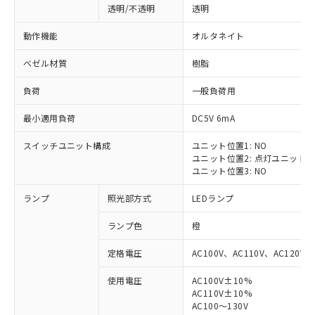
透明/不透明
透明
動作機能
オルタネイト
ベゼル材質
樹脂
負荷
一般負荷用
最小適用負荷
DC5V 6mA
スイッチユニット構成
ユニット位置1: NO
ユニット位置2: 点灯ユニット
ユニット位置3: NO
ランプ
照光部方式
LEDランプ
ランプ色
橙
定格電圧
AC100V、AC110V、AC120V
使用電圧
AC100V±10%
※1 対応状況
AC110V±10%
AC100～130V