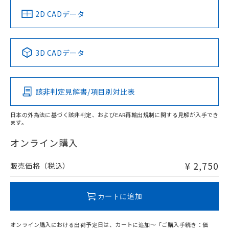
船舶規格）
船舶規格）
船舶規格）
船舶規格
中国 RoHS
注意事項・凡例
2D CADデータ
No
No
No
No
中国 RoHS表
※1 ※2
3D CADデータ
この製品の規格認証/適合状況ページへ
Pb
Hg
Cd
Cr(VI)
その他の認証はこちらのページからご検索ください
該非判定見解書/項目別対比表
O
O
O
O
日本の外為法に基づく該非判定、およびEAR再輸出規制に関する見解が入手でき
ます。
"対応済み"や非含有の記載がされた商品であっても、流通
在庫等で未対応品が混在する可能性があります。
オンライン購入
非含有品が必要な際は、弊社営業部門もしくは販売店へお
問い合わせください。
¥ 2,750
販売価格（税込）
この製品のRoHS/REACH対応状況ページへ
カートに追加
オンライン購入における出荷予定日は、カートに追加～「ご購入手続き：価