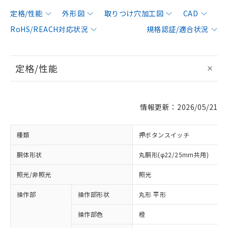
定格/性能
外形図
取りつけ穴加工図
CAD
RoHS/REACH対応状況
規格認証/適合状況
定格/性能
情報更新：2026/05/21
種類
押ボタンスイッチ
胴体形状
丸胴形(φ22/25mm共用)
照光/非照光
照光
操作部
操作部形状
丸形 平形
操作部色
橙