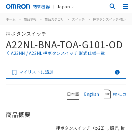
制御機器
Japan
ホーム
>
商品情報
>
商品カテゴリ
>
スイッチ
>
押ボタンスイッチ/表示灯
押ボタンスイッチ
A22NL-BNA-TOA-G101-OD
A22NN / A22NL 押ボタンスイッチ 形式仕様一覧
マイリストに追加
日本語
English
PDF出力
商品概要
押ボタンスイッチ（φ22）, 照光, 樹