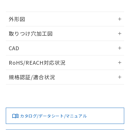
※当社の共同利用者とは、
"個人情報
51物質の非含有証明書（当社基準）
の共同利用に関して"
の「1.共同利
※本証明書は発行日時点で非含有を証明す
用者の範囲」に記載されている法人を
るもので、過去に遡って非含有を証明する
外形図
指します。
ものではありません。
情報更新：2026/05/21
また、RoHS指令のフタル酸エステル類４
取りつけ穴加工図
物質の対応では、対応完了までの期間は出
荷製品に未対応品が混在することから備考
情報更新：2026/05/21
CAD
欄に対応日を記載しておりました。
既に当社にて対応品への在庫切替を完了
ログイン/会員登録いただくと、CADデータをダウンロー
していることから、特段のことがない限
RoHS/REACH対応状況
ドすることができます。
り、2022年1月12日より割愛しておりま
す。
情報更新：2026/7/29
規格認証/適合状況
ログイン/会員登録
EU RoHS
注意事項・凡例
UL認証
CSA認証
CEマーキング
Yes
Yes
Yes
対応状況
対応予定月
※1
※2
ダウンロードデータをご利用いただく前に、以下を必ずお読
みください。
カタログ/データシート/マニュアル
対応済み
ソフトウェアの使用条件
LR型式承認
DNV型式承認
BV型式承認
KR型式承
（イギリス
（ノルウェー
（フランス
（韓国