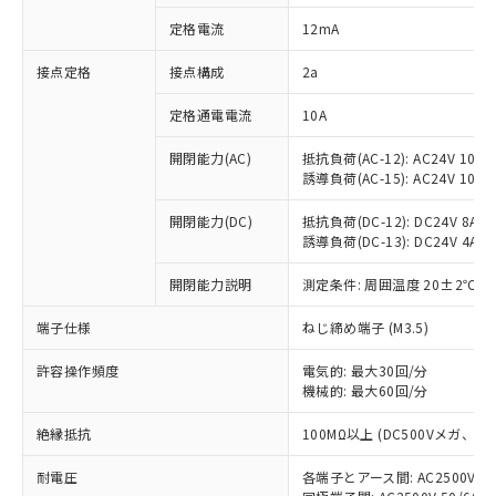
対応済み：EU RoHS指令（10物質）の
定格電流
12mA
非含有に対応した製品が提供可能な商品で
す。
接点定格
接点構成
2a
対応予定：EU RoHS指令（10物質）の非含
ご利用条件
有に対応した製品に切り替える予定のある
定格通電電流
10A
商品です。
対応予定なし：EU RoHS指令（10物質）の
開閉能力(AC)
抵抗負荷(AC-12): AC24V 10A/A
以下の条件をお読みいただき、同意のうえ
非含有に非対応の商品で、対応品を出す予
誘導負荷(AC-15): AC24V 10A/AC
ご利用ください。
定はありません。
調査・確認中：EU RoHS指令（10物質）の
開閉能力(DC)
抵抗負荷(DC-12): DC24V 8A/DC
本サービスは、当社制御機器事業取扱
※1 中国RoHS○×表
誘導負荷(DC-13): DC24V 4A/DC
非含有の対応状況を調査中または確認中の
商品の当社在庫状況および標準価格
商品です。
(税抜)を提供させていただくもので
開閉能力説明
測定条件: 周囲温度 20±2℃、
「○」：最大均質材料含有率が中国RoHSの
非該当品：ライセンス料など無形物で、有
す。
基準値以下であることを示します。
害物質有無と関係のない商品です。
当社制御機器事業取扱商品の中には、
端子仕様
ねじ締め端子 (M3.5)
「×」：最大均質材料含有率が中国RoHSの
仕入先様の事情により、非含有部品として
本サービスの対象外となる商品もある
基準値を超えていることを示します。
いたものが、含有品と判明した場合などや
当社は、これら貴社製品のうち、外国
ことをご了承ください。
許容操作頻度
電気的: 最大30回/分
「－」：未確認です。当社販売部門へお問
むを得ず変更することがあります。
為替および外国貿易法に定める商品
機械的: 最大60回/分
在庫状況および標準価格照会結果は、
い合わせください。
（以下｢規制貨物等」という）を輸出
記載している更新日時点での社内デー
*EU RoHS指令（10物質）：
または国外への提供する場合は、日本
絶縁抵抗
100MΩ以上 (DC500Vメガ、
記
タに基づき作成されるものであり、閲
説明
鉛(Pb) 1000ppm以下、 水銀(Hg) 1000ppm以下、 カド
*中国RoHS10物質の基準値 (GB/T26572)：
国政府の輸出許可(または役務取引許
号
覧された時点での実際の在庫および標
ミウム(Cd) 100ppm以下、
Pb(鉛) :1000ppm、 Hg(水銀) : 1000ppm、 Cd(カドミウ
耐電圧
各端子とアース間: AC2500V 50/
可)を取得するなどの必要な手続きを
六価クロム(Cr(Ⅵ)) 1000ppm以下、ポリ臭化ビフェニル
ム) : 100ppm、
準価格とは異なる場合があることをご