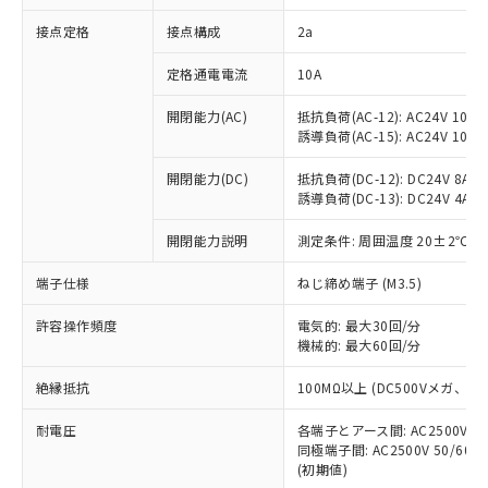
非含有に対応した製品が提供可能な商品で
接点定格
接点構成
2a
す。
対応予定：EU RoHS指令（10物質）の非含
ご利用条件
定格通電電流
10A
有に対応した製品に切り替える予定のある
商品です。
開閉能力(AC)
抵抗負荷(AC-12): AC24V 10A/A
対応予定なし：EU RoHS指令（10物質）の
誘導負荷(AC-15): AC24V 10A/AC
以下の条件をお読みいただき、同意のうえ
非含有に非対応の商品で、対応品を出す予
ご利用ください。
定はありません。
開閉能力(DC)
抵抗負荷(DC-12): DC24V 8A/DC
調査・確認中：EU RoHS指令（10物質）の
誘導負荷(DC-13): DC24V 4A/DC
本サービスは、当社制御機器事業取扱
※1 中国RoHS○×表
非含有の対応状況を調査中または確認中の
商品の当社在庫状況および標準価格
開閉能力説明
測定条件: 周囲温度 20±2℃、
商品です。
(税抜)を提供させていただくもので
「○」：最大均質材料含有率が中国RoHSの
非該当品：ライセンス料など無形物で、有
す。
端子仕様
ねじ締め端子 (M3.5)
基準値以下であることを示します。
害物質有無と関係のない商品です。
当社制御機器事業取扱商品の中には、
「×」：最大均質材料含有率が中国RoHSの
仕入先様の事情により、非含有部品として
本サービスの対象外となる商品もある
許容操作頻度
電気的: 最大30回/分
基準値を超えていることを示します。
いたものが、含有品と判明した場合などや
当社は、これら貴社製品のうち、外国
ことをご了承ください。
機械的: 最大60回/分
「－」：未確認です。当社販売部門へお問
むを得ず変更することがあります。
為替および外国貿易法に定める商品
在庫状況および標準価格照会結果は、
い合わせください。
（以下｢規制貨物等」という）を輸出
絶縁抵抗
100MΩ以上 (DC500Vメガ、
記載している更新日時点での社内デー
*EU RoHS指令（10物質）：
または国外への提供する場合は、日本
記
タに基づき作成されるものであり、閲
説明
鉛(Pb) 1000ppm以下、 水銀(Hg) 1000ppm以下、 カド
*中国RoHS10物質の基準値 (GB/T26572)：
国政府の輸出許可(または役務取引許
耐電圧
各端子とアース間: AC2500V 50/
号
覧された時点での実際の在庫および標
ミウム(Cd) 100ppm以下、
Pb(鉛) :1000ppm、 Hg(水銀) : 1000ppm、 Cd(カドミウ
同極端子間: AC2500V 50/60
可)を取得するなどの必要な手続きを
六価クロム(Cr(Ⅵ)) 1000ppm以下、ポリ臭化ビフェニル
ム) : 100ppm、
準価格とは異なる場合があることをご
類(PBB) 1000ppm以下、ポリ臭化ジフェニルエーテル類
(初期値)
Cr(Ⅵ)(六価クロム) : 1000ppm、 PBBs(ポリ臭化ビフェ
とります。
了承ください。
(PBDE) 1000ppm以下、フタル酸ビス(2-エチルヘキシ