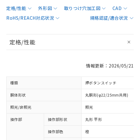
定格/性能
外形図
取りつけ穴加工図
CAD
RoHS/REACH対応状況
規格認証/適合状況
定格/性能
情報更新：2026/05/21
種類
押ボタンスイッチ
胴体形状
丸胴形(φ22/25mm共用)
照光/非照光
照光
操作部
操作部形状
丸形 平形
操作部色
橙