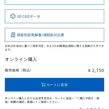
No
No
No
No
中国 RoHS表
※1 ※2
3D CADデータ
この製品の規格認証/適合状況ページへ
Pb
Hg
Cd
Cr(VI)
その他の認証はこちらのページからご検索ください
該非判定見解書/項目別対比表
X
O
O
O
日本の外為法に基づく該非判定、およびEAR再輸出規制に関する見解が入手でき
ます。
"対応済み"や非含有の記載がされた商品であっても、流通
在庫等で未対応品が混在する可能性があります。
オンライン購入
非含有品が必要な際は、弊社営業部門もしくは販売店へお
問い合わせください。
¥ 2,750
販売価格（税込）
この製品のRoHS/REACH対応状況ページへ
カートに追加
オンライン購入における出荷予定日は、カートに追加～「ご購入手続き：価
格・納期の確認」画面にてご確認ください。