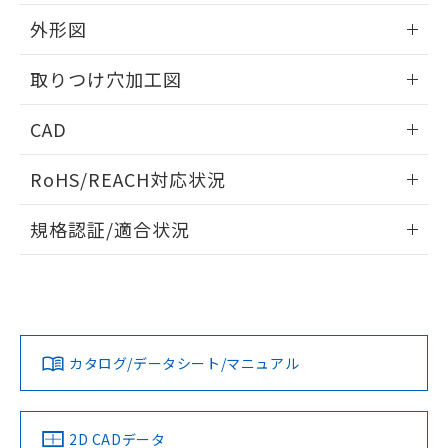
51物質の非含有証明書（当社基準）
の共同利用に関して"
の「1.共同利
※本証明書は発行日時点で非含有を証明す
外形図
用者の範囲」に記載されている法人を
るもので、過去に遡って非含有を証明する
指します。
ものではありません。
情報更新：2026/05/21
取りつけ穴加工図
また、RoHS指令のフタル酸エステル類４
物質の対応では、対応完了までの期間は出
情報更新：2026/05/21
CAD
荷製品に未対応品が混在することから備考
欄に対応日を記載しておりました。
ログイン/会員登録いただくと、CADデータをダウンロー
既に当社にて対応品への在庫切替を完了
RoHS/REACH対応状況
ドすることができます。
していることから、特段のことがない限
り、2022年1月12日より割愛しておりま
情報更新：2026/7/29
規格認証/適合状況
す。
ログイン/会員登録
EU RoHS
注意事項・凡例
UL認証
CSA認証
CEマーキング
Yes
Yes
Yes
対応状況
対応予定月
※1
※2
ダウンロードデータをご利用いただく前に、以下を必ずお読
みください。
カタログ/データシート/マニュアル
対応済み
ソフトウェアの使用条件
LR型式承認
DNV型式承認
BV型式承認
KR型式承
（イギリス
（ノルウェー
（フランス
（韓国
船舶規格）
船舶規格）
船舶規格）
船舶規格
中国 RoHS
注意事項・凡例
2D CADデータ