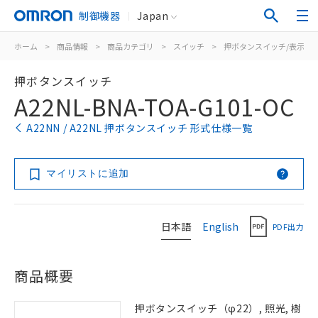
制御機器
Japan
ホーム
>
商品情報
>
商品カテゴリ
>
スイッチ
>
押ボタンスイッチ/表示灯
押ボタンスイッチ
A22NL-BNA-TOA-G101-OC
A22NN / A22NL 押ボタンスイッチ 形式仕様一覧
マイリストに追加
日本語
English
PDF出力
商品概要
押ボタンスイッチ（φ22）, 照光, 樹