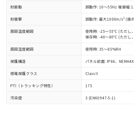
○
一定数以上の在庫あり
ニル類) : 1000ppm、 PBDEs(ポリ臭化ジフェニルエーテ
当社は規制貨物を破棄する場合は、完
ル) (DEHP)(別名：DOP) 1000ppm以下、フタル酸ブチ
正式な納期状況および標準価格はお客
ル類) : 1000ppm、
耐振動
誤動作: 10～55Hz 複振幅 1.
ルベンジル（BBP） 1000ppm以下、フタル酸ジブチル
全に破砕するなど、違法に輸出されな
DBP(フタル酸ジブチル) : 1000ppm、 DIBP(フタル酸ジ
様のお取引先、またはお客様担当のオ
（DBP） 1000ppm以下、フタル酸ジイソブチル
イソブチル) : 1000ppm、 BBP(フタル酸ブチルベンジ
△
一定数には満たないが在庫あり
いよう必要な手段を講じます。
ムロン制御機器販売店・当社販売員に
(DIBP) 1000ppm以下
2
耐衝撃
ル) : 1000ppm、
誤動作: 最大1000m/s
(接点開
当社は貴社製品を、核兵器、ミサイ
但し、RoHS指令で産業用監視および制御機器に対する
DEHP(フタル酸ビス(2-エチルヘキシル)) : 1000ppm
ご相談ください。
適用除外項目は除く。
ル、化学兵器、生物兵器またはその他
－
在庫なし(最新の在庫状況につ
オムロン制御機器販売店や当社販売拠
周囲温度範囲
使用時: -25～55℃ (ただし
フタル酸エステル類の４物質については閾値を超える意
武器並びにこれらの製造装置等に一切
いては、お客様のお取引先、ま
図的な使用がないことを確認しています。
保存時: -40～80℃ (ただし
点は「
販売ネットワーク
」をご確認
※2 環境保護使用期限
使用いたしません。
たはお客様担当のオムロン制御
ください。
当社は、貴社製品を第三者に販売する
周囲湿度範囲
使用時: 35～85%RH
機器販売店・当社販売員にご確
在庫状況および標準価格結果を当社の
※2 対応予定月
「ｅ」：有害物質（10物質）のすべてが基
場合は、上記1、2および3の内容を当
認ください)
事前の承諾なく第三者に漏洩または開
準値以下であることを示します。
保護構造
パネル前面: IP66、NEMA4X, N
該第三者に通知します。また当社は、
示しないようお願いします。
部品在庫の切り替え状況などにより、予定
「10」：通常の使用状況下において有害物
販売先および販売に係わる関係者が違
マイパーツ機能（部品リスト作成サー
空
受注生産機種、また在庫状況の
感電保護クラス
Class II
月が前後することがあります。
質が外部に漏えいし、環境に深刻な影響を
法に輸出するおそれがある場合は、取
ビス）をご利用いただくには、I-Web
白
情報を公開していない機種
及ぼさない年数を意味します。
り引きをいたしません。
メンバーズにご登録されている必要が
PTI（トラッキング特性）
175
「－」：未確認です。当社販売部門へお問
あります。
い合わせください。
お客様が当ウェブサイト上で当社にご
汚染度
3 (EN60947-5-1)
※3 非含有証明書ダウンロード
登録された部品リストについて、当社
および当社の共同利用者が、当社の製
下記の非含有証明書をダウンロードするこ
品・サービスに関するお客様との取
とができます。
合意する
キャンセル
引・商談に必要な範囲で利用すること
をご了承ください。
EU RoHS指令（10物質）の非含有証明書
※当社の共同利用者とは、
"個人情報