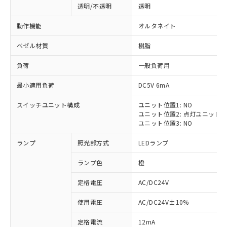
透明/不透明
透明
動作機能
オルタネイト
ベゼル材質
樹脂
負荷
一般負荷用
最小適用負荷
DC5V 6mA
スイッチユニット構成
ユニット位置1: NO
ユニット位置2: 点灯ユニット
ユニット位置3: NO
ランプ
照光部方式
LEDランプ
ランプ色
橙
定格電圧
AC/DC24V
※1 対応状況
使用電圧
AC/DC24V±10%
定格電流
12mA
対応済み：EU RoHS指令（10物質）の