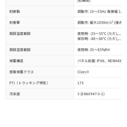
(初期値)
了承ください。
(PBDE) 1000ppm以下、フタル酸ビス(2-エチルヘキシ
○
一定数以上の在庫あり
ニル類) : 1000ppm、 PBDEs(ポリ臭化ジフェニルエーテ
当社は規制貨物を破棄する場合は、完
ル) (DEHP)(別名：DOP) 1000ppm以下、フタル酸ブチ
正式な納期状況および標準価格はお客
ル類) : 1000ppm、
ルベンジル（BBP） 1000ppm以下、フタル酸ジブチル
全に破砕するなど、違法に輸出されな
耐振動
DBP(フタル酸ジブチル) : 1000ppm、 DIBP(フタル酸ジ
誤動作: 10～55Hz 複振幅 1.
様のお取引先、またはお客様担当のオ
（DBP） 1000ppm以下、フタル酸ジイソブチル
イソブチル) : 1000ppm、 BBP(フタル酸ブチルベンジ
△
一定数には満たないが在庫あり
いよう必要な手段を講じます。
ムロン制御機器販売店・当社販売員に
(DIBP) 1000ppm以下
ル) : 1000ppm、
2
耐衝撃
誤動作: 最大1000m/s
(接点開
当社は貴社製品を、核兵器、ミサイ
但し、RoHS指令で産業用監視および制御機器に対する
DEHP(フタル酸ビス(2-エチルヘキシル)) : 1000ppm
ご相談ください。
適用除外項目は除く。
ル、化学兵器、生物兵器またはその他
－
在庫なし(最新の在庫状況につ
オムロン制御機器販売店や当社販売拠
フタル酸エステル類の４物質については閾値を超える意
周囲温度範囲
使用時: -25～55℃ (ただし
武器並びにこれらの製造装置等に一切
いては、お客様のお取引先、ま
図的な使用がないことを確認しています。
点は「
販売ネットワーク
」をご確認
保存時: -40～80℃ (ただし
※2 環境保護使用期限
使用いたしません。
たはお客様担当のオムロン制御
ください。
当社は、貴社製品を第三者に販売する
機器販売店・当社販売員にご確
在庫状況および標準価格結果を当社の
周囲湿度範囲
使用時: 35～85%RH
※2 対応予定月
「ｅ」：有害物質（10物質）のすべてが基
場合は、上記1、2および3の内容を当
認ください)
事前の承諾なく第三者に漏洩または開
準値以下であることを示します。
該第三者に通知します。また当社は、
示しないようお願いします。
保護構造
パネル前面: IP66、NEMA4X, N
部品在庫の切り替え状況などにより、予定
「10」：通常の使用状況下において有害物
販売先および販売に係わる関係者が違
マイパーツ機能（部品リスト作成サー
空
受注生産機種、また在庫状況の
月が前後することがあります。
質が外部に漏えいし、環境に深刻な影響を
法に輸出するおそれがある場合は、取
感電保護クラス
Class II
ビス）をご利用いただくには、I-Web
白
情報を公開していない機種
及ぼさない年数を意味します。
り引きをいたしません。
メンバーズにご登録されている必要が
「－」：未確認です。当社販売部門へお問
PTI（トラッキング特性）
175
あります。
い合わせください。
お客様が当ウェブサイト上で当社にご
※3 非含有証明書ダウンロード
汚染度
3 (EN60947-5-1)
登録された部品リストについて、当社
および当社の共同利用者が、当社の製
下記の非含有証明書をダウンロードするこ
品・サービスに関するお客様との取
とができます。
合意する
キャンセル
引・商談に必要な範囲で利用すること
をご了承ください。
EU RoHS指令（10物質）の非含有証明書
※当社の共同利用者とは、
"個人情報