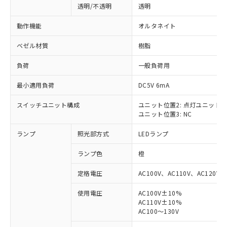
透明/不透明
透明
動作機能
オルタネイト
ベゼル材質
樹脂
負荷
一般負荷用
最小適用負荷
DC5V 6mA
スイッチユニット構成
ユニット位置2: 点灯ユニット
ユニット位置3: NC
ランプ
照光部方式
LEDランプ
ランプ色
橙
定格電圧
AC100V、AC110V、AC120V
使用電圧
AC100V±10%
AC110V±10%
※1 対応状況
AC100～130V