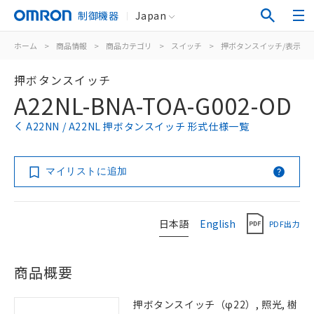
制御機器
Japan
ホーム
>
商品情報
>
商品カテゴリ
>
スイッチ
>
押ボタンスイッチ/表示灯
押ボタンスイッチ
A22NL-BNA-TOA-G002-OD
A22NN / A22NL 押ボタンスイッチ 形式仕様一覧
マイリストに追加
日本語
English
PDF出力
商品概要
押ボタンスイッチ（φ22）, 照光, 樹