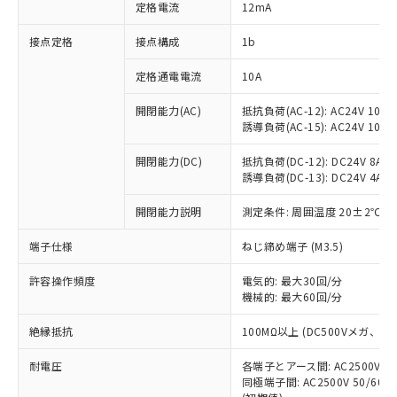
対応済み：EU RoHS指令（10物質）の
定格電流
12mA
非含有に対応した製品が提供可能な商品で
す。
接点定格
接点構成
1b
対応予定：EU RoHS指令（10物質）の非含
ご利用条件
有に対応した製品に切り替える予定のある
定格通電電流
10A
商品です。
開閉能力(AC)
抵抗負荷(AC-12): AC24V 10A/A
対応予定なし：EU RoHS指令（10物質）の
以下の条件をお読みいただき、同意のうえ
誘導負荷(AC-15): AC24V 10A/AC
非含有に非対応の商品で、対応品を出す予
ご利用ください。
定はありません。
開閉能力(DC)
抵抗負荷(DC-12): DC24V 8A/DC
調査・確認中：EU RoHS指令（10物質）の
本サービスは、当社制御機器事業取扱
誘導負荷(DC-13): DC24V 4A/DC
※1 中国RoHS○×表
非含有の対応状況を調査中または確認中の
商品の当社在庫状況および標準価格
商品です。
開閉能力説明
測定条件: 周囲温度 20±2℃、
(税抜)を提供させていただくもので
「○」：最大均質材料含有率が中国RoHSの
非該当品：ライセンス料など無形物で、有
す。
基準値以下であることを示します。
害物質有無と関係のない商品です。
端子仕様
ねじ締め端子 (M3.5)
当社制御機器事業取扱商品の中には、
「×」：最大均質材料含有率が中国RoHSの
仕入先様の事情により、非含有部品として
本サービスの対象外となる商品もある
基準値を超えていることを示します。
いたものが、含有品と判明した場合などや
許容操作頻度
電気的: 最大30回/分
当社は、これら貴社製品のうち、外国
ことをご了承ください。
「－」：未確認です。当社販売部門へお問
機械的: 最大60回/分
むを得ず変更することがあります。
為替および外国貿易法に定める商品
在庫状況および標準価格照会結果は、
い合わせください。
（以下｢規制貨物等」という）を輸出
記載している更新日時点での社内デー
絶縁抵抗
100MΩ以上 (DC500Vメガ、
*EU RoHS指令（10物質）：
または国外への提供する場合は、日本
記
タに基づき作成されるものであり、閲
説明
鉛(Pb) 1000ppm以下、 水銀(Hg) 1000ppm以下、 カド
*中国RoHS10物質の基準値 (GB/T26572)：
国政府の輸出許可(または役務取引許
号
覧された時点での実際の在庫および標
ミウム(Cd) 100ppm以下、
耐電圧
Pb(鉛) :1000ppm、 Hg(水銀) : 1000ppm、 Cd(カドミウ
各端子とアース間: AC2500V 50/
可)を取得するなどの必要な手続きを
六価クロム(Cr(Ⅵ)) 1000ppm以下、ポリ臭化ビフェニル
ム) : 100ppm、
準価格とは異なる場合があることをご
同極端子間: AC2500V 50/60
類(PBB) 1000ppm以下、ポリ臭化ジフェニルエーテル類
Cr(Ⅵ)(六価クロム) : 1000ppm、 PBBs(ポリ臭化ビフェ
とります。