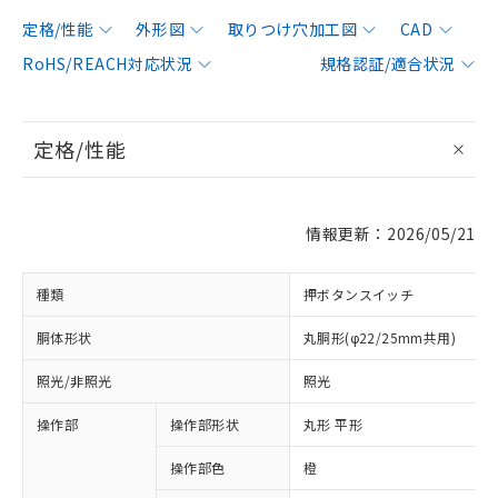
定格/性能
外形図
取りつけ穴加工図
CAD
RoHS/REACH対応状況
規格認証/適合状況
定格/性能
情報更新：2026/05/21
種類
押ボタンスイッチ
胴体形状
丸胴形(φ22/25mm共用)
照光/非照光
照光
操作部
操作部形状
丸形 平形
操作部色
橙