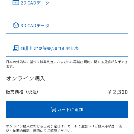
中国 RoHS
注意事項・凡例
2D CADデータ
No
No
No
No
中国 RoHS表
※1 ※2
3D CADデータ
この製品の規格認証/適合状況ページへ
Pb
Hg
Cd
Cr(VI)
その他の認証はこちらのページからご検索ください
該非判定見解書/項目別対比表
O
O
O
O
日本の外為法に基づく該非判定、およびEAR再輸出規制に関する見解が入手でき
ます。
"対応済み"や非含有の記載がされた商品であっても、流通
在庫等で未対応品が混在する可能性があります。
オンライン購入
非含有品が必要な際は、弊社営業部門もしくは販売店へお
問い合わせください。
¥ 2,360
販売価格（税込）
この製品のRoHS/REACH対応状況ページへ
カートに追加
オンライン購入における出荷予定日は、カートに追加～「ご購入手続き：価
格・納期の確認」画面にてご確認ください。