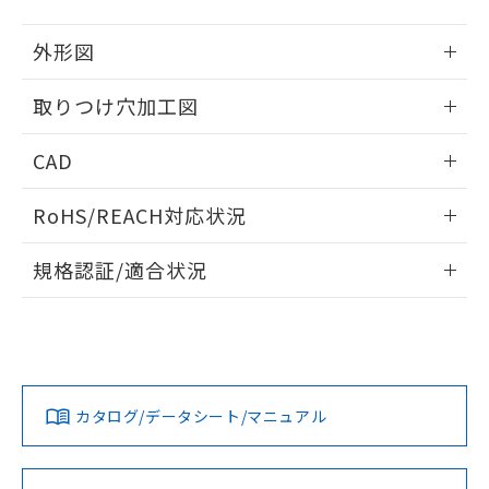
51物質の非含有証明書（当社基準）
の共同利用に関して"
の「1.共同利
※本証明書は発行日時点で非含有を証明す
用者の範囲」に記載されている法人を
外形図
るもので、過去に遡って非含有を証明する
指します。
ものではありません。
情報更新：2026/05/21
取りつけ穴加工図
また、RoHS指令のフタル酸エステル類４
物質の対応では、対応完了までの期間は出
情報更新：2026/05/21
荷製品に未対応品が混在することから備考
CAD
欄に対応日を記載しておりました。
既に当社にて対応品への在庫切替を完了
ログイン/会員登録いただくと、CADデータをダウンロー
RoHS/REACH対応状況
していることから、特段のことがない限
ドすることができます。
り、2022年1月12日より割愛しておりま
情報更新：2026/7/29
す。
規格認証/適合状況
ログイン/会員登録
EU RoHS
注意事項・凡例
UL認証
CSA認証
CEマーキング
Yes
Yes
Yes
対応状況
対応予定月
※1
※2
ダウンロードデータをご利用いただく前に、以下を必ずお読
みください。
カタログ/データシート/マニュアル
対応済み
ソフトウェアの使用条件
LR型式承認
DNV型式承認
BV型式承認
KR型式承
（イギリス
（ノルウェー
（フランス
（韓国
船舶規格）
船舶規格）
船舶規格）
船舶規格