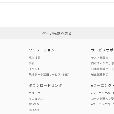
CCC認証
電波法
みください。
Yes
N/A
非含有証明書
※3
ページ先頭へ戻る
ダウンロードはこちら
型式承認
NK型式承認
ABS型式承認
韓国
（日本
（アメリカ
ソリューション
サービスサポ
舶規格）
船舶規格）
船舶規格）
解決提案
テスト機貸出
事例
ロボティクスサ
No
No
イベント
日本語相談窓口
現場データ活用サービスi-BELT
輸出該非判定
I)
PBBs
PBDEs
DBP
ダウンロードセンタ
eラーニング
この製品の規格認証/適合
その他の認証はこちらのページからご
カタログ
eラーニングのご
マニュアル
コースを選んで受
O
O
O
2D CAD
eラーニングコー
3D CAD