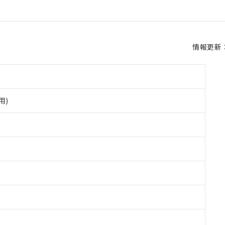
情報更新：2
用)