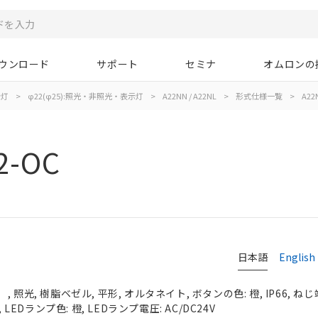
ウンロード
サポート
セミナ
オムロンの
示灯
>
φ22(φ25):照光・非照光・表示灯
>
A22NN / A22NL
>
形式仕様一覧
>
A22
2-OC
日本語
English
照光, 樹脂ベゼル, 平形, オルタネイト, ボタンの色: 橙, IP66, ねじ
 LEDランプ色: 橙, LEDランプ電圧: AC/DC24V