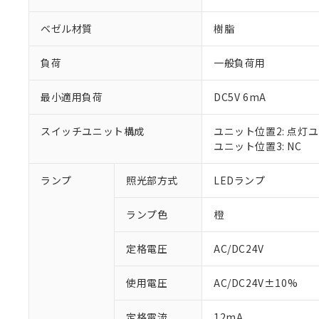
ベゼル材質
樹脂
負荷
一般負荷用
最小適用負荷
DC5V 6mA
スイッチユニット構成
ユニット位置2: 点灯
ユニット位置3: NC
ランプ
照光部方式
LEDランプ
※1 対応状況
ランプ色
橙
対応済み：EU
対応予定：EU R
対応予定なし：EU
定格電圧
AC/DC24V
調査・確認中：EU
ご利用条件
非該当品：ライセ
使用電圧
AC/DC24V±10%
※1 中国RoHS
仕入先様の事情に
があります。
以下の条件をお読
定格電流
12mA
「○」：最大均質