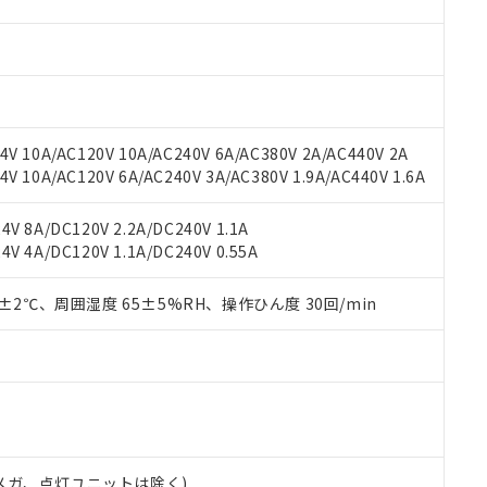
材料含有率が中国RoHSの基準値を超えていることを示します。
、当社制御機器事業取扱商品の当社在庫状況および標準価格(税抜)
ら貴社製品のうち、外国為替および外国貿易法に定める商品（以下｢
質）：
す。当社販売部門へお問い合わせください。
 水銀(Hg) 1000ppm以下、 カドミウム(Cd) 100ppm以下、
たは国外への提供する場合は、日本国政府の輸出許可(または役務取
000ppm以下、ポリ臭化ビフェニル類(PBB) 1000ppm以下、ポリ臭化ジフェニルエーテル類(P
事業取扱商品の中には、本サービスの対象外となる商品もあること
手続きをとります。
キシル) (DEHP)(別名：DOP) 1000ppm以下、フタル酸ブチルベンジル（BBP） 100
(GB/T26572)：
以下、フタル酸ジイソブチル (DIBP) 1000ppm以下
び標準価格照会結果は、記載している更新日時点での社内データに
物を破棄する場合は、完全に破砕するなど、違法に輸出されないよ
(水銀) : 1000ppm、 Cd(カドミウム) : 100ppm、
業用監視および制御機器に対する適用除外項目は除く。
覧された時点での実際の在庫および標準価格とは異なる場合がある
1000ppm、 PBBs(ポリ臭化ビフェニル類) : 1000ppm、 PBDEs(ポリ臭化ジフェニルエーテル類
物質については閾値を超える意図的な使用がないことを確認しています。
上の在庫あり
 1000ppm、 DIBP(フタル酸ジイソブチル) : 1000ppm、 BBP(フタル酸ブチルベンジル) :
品を、核兵器、ミサイル、化学兵器、生物兵器またはその他武器並
V 10A/AC120V 10A/AC240V 6A/AC380V 2A/AC440V 2A
チルヘキシル)) : 1000ppm
況および標準価格はお客様のお取引先、またはお客様担当のオムロ
用いたしません。
 10A/AC120V 6A/AC240V 3A/AC380V 1.9A/AC440V 1.6A
ご相談ください。
は満たないが在庫あり
製品を第三者に販売する場合は、上記1、2および3の内容を当該第
機器販売店や当社販売拠点は「
販売ネットワーク
」をご確認くだ
販売先および販売に係わる関係者が違法に輸出するおそれがある場
用期限
V 8A/DC120V 2.2A/DC240V 1.1A
び標準価格結果を当社の事前の承諾なく第三者に漏洩または開示し
え状況などにより、予定月が前後することがあります。
(最新の在庫状況については、お客様のお取引先、またはお客様担当
V 4A/DC120V 1.1A/DC240V 0.55A
（10物質）のすべてが基準値以下であることを示します。
店・当社販売員にご確認ください)
能（部品リスト作成サービス）をご利用いただくには、I-Webメン
使用状況下において有害物質が外部に漏えいし、環境に深刻な影響を
あります。
0±2℃、周囲湿度 65±5%RH、操作ひん度 30回/min
機種、また在庫状況の情報を公開していない機種
ェブサイト上で当社にご登録された部品リストについて、当社およ
書ダウンロード
す。当社販売部門へお問い合わせください。
品・サービスに関するお客様との取引・商談に必要な範囲で利用す
合意する
キャンセル
書をダウンロードすることができます。
利用者とは、
"個人情報の共同利用に関して"
の「1.共同利用者の
します。
10物質）の非含有証明書
明書（当社基準）
日時点で非含有を証明するもので、過去に遡って非含有を証明するも
00Vメガ、点灯ユニットは除く)