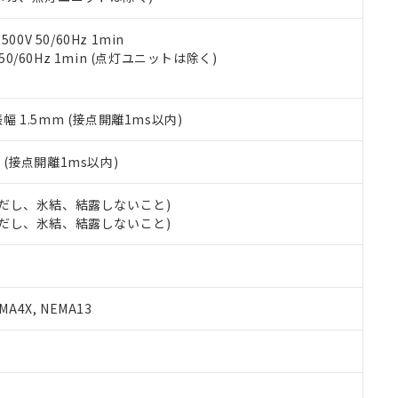
令のフタル酸エステル類４物質の対応では、対応完了までの期間は出
備考欄に対応日を記載しておりました。
品への在庫切替を完了していることから、特段のことがない限り、20
0V 50/60Hz 1min
す。
 50/60Hz 1min (点灯ユニットは除く)
振幅 1.5mm (接点開離1ms以内)
2
(接点開離1ms以内)
 (ただし、氷結、結露しないこと)
 (ただし、氷結、結露しないこと)
A4X, NEMA13