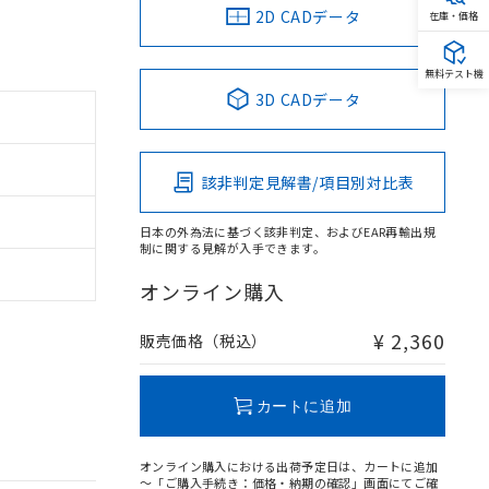
2D CADデータ
在庫・価格
無料テスト機
3D CADデータ
該非判定見解書/項目別対比表
日本の外為法に基づく該非判定、およびEAR再輸出規
制に関する見解が入手できます。
オンライン購入
¥ 2,360
販売価格（税込）
カートに追加
オンライン購入における出荷予定日は、カートに追加
～「ご購入手続き：価格・納期の確認」画面にてご確