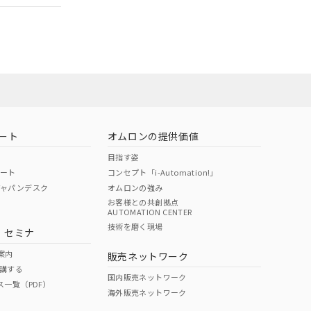
ート
オムロンの提供価値
目指す姿
ポート
コンセプト「i-Automation!」
ジャパンデスク
オムロンの強み
お客様との共創拠点
AUTOMATION CENTER
DIBP
BBP
DEHP
環境保護
技術を磨く現場
・セミナ
状況ページへ
使用期限
検索ください
案内
販売ネットワーク
講する
O
O
O
10
国内販売ネットワーク
ス一覧（PDF）
海外販売ネットワーク