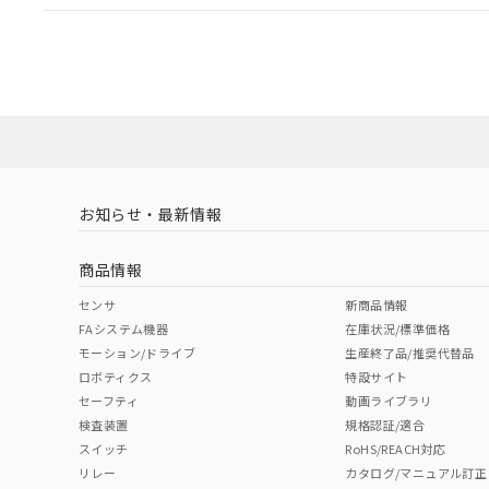
EU RoHS
注意事項・凡例
UL認証
CSA認証
CEマーキング
ダウンロードデータをご利用いただく前に、以下を必ずお読
Yes
Yes
Yes
対応状況
対応予定月
※1
※2
ソフトウェアの使用条件
対応済み
LR型式承認
DNV型式承認
BV型式承認
KR
（イギリス
（ノルウェー
（フランス
（
お知らせ・最新情報
中国 RoHS
注意事項・凡例
船舶規格）
船舶規格）
船舶規格）
船
商品情報
No
No
No
No
中国 RoHS表
※1 ※2
センサ
新商品情報
FAシステム機器
在庫状況/標準価格
Pb
Hg
Cd
Cr(V
モーション/ドライブ
生産終了品/推奨代替品
ロボティクス
特設サイト
セーフティ
動画ライブラリ
検査装置
規格認証/適合
X
O
O
O
スイッチ
RoHS/REACH対応
リレー
カタログ/マニュアル訂正