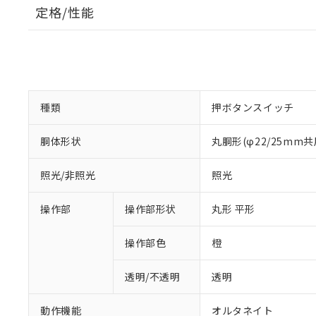
定格/性能
種類
押ボタンスイッチ
胴体形状
丸胴形(φ22/25mm共
照光/非照光
照光
操作部
操作部形状
丸形 平形
操作部色
橙
透明/不透明
透明
動作機能
オルタネイト