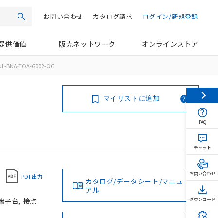
お問い合わせ
カタログ請求
ログイン/新規登録
検索
提供価値
販売ネットワーク
オンラインストア
NL-BNA-TOA-G002-OC
マイリストに追加
FAQ
チャット
お問い合わせ
PDF出力
カタログ/データシート/マニュ
アル
端子台, 接点
ダウンロード