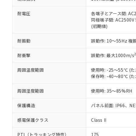
また、RoHS指
混在することから
既に当社にて対応
耐電圧
各端子とアース間: AC250
り割愛しておりま
同極端子間: AC2500V
(初期値)
耐振動
誤動作: 10～55Hz 複
耐衝撃
誤動作: 最大1000m/s
周囲温度範囲
使用時: -25～55℃
保存時: -40～80℃
周囲湿度範囲
使用時: 35～85%RH
保護構造
パネル前面: IP66、NEM
感電保護クラス
Class II
PTI（トラッキング特性）
175