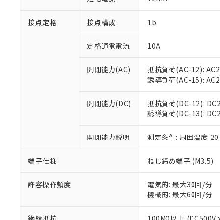
「×」：最大均質
本サービスは
当社は、これ
*EU RoHS指令（10物
「－」：未確認で
鉛(Pb) 1000ppm以下、
接点定格
接点構成
1b
くものです。
う）を輸出ま
記
説明
六価クロム(Cr(Ⅵ)) 1
当社制御機器
などの必要な
フタル酸ビス(2-エチルヘ
号
*中国RoHS10物質の基準値 
ル（DBP） 1000ppm
在庫状況およ
当社は規制貨
定格通電電流
10A
Pb(鉛) :1000ppm、 Hg
但し、RoHS指令で産
のであり、閲
ます。
Cr(Ⅵ)(六価クロム) : 
フタル酸エステル類の４
○
一定数以
DBP(フタル酸ジブチル) :
い。
当社は貴社製
開閉能力(AC)
抵抗負荷(AC-12): AC24
DEHP(フタル酸ビス(2-エ
正式な納期状
置等に一切使
誘導負荷(AC-15): AC24V
当社販売員に
※2 対応予定月
△
一定数に
当社は、貴社
オムロン制御
また当社は、
※2 環境保護使
開閉能力(DC)
抵抗負荷(DC-12): DC24
在庫状況およ
部品在庫の切り替
たしません。
－
在庫なし
誘導負荷(DC-13): DC24
す。
「ｅ」：有害物質
機器販売
マイパーツ機
「10」：通常の
ている必要が
開閉能力説明
測定条件: 周囲温度 2
味します。
空
受注生産
お客様が当ウ
※3 非含有証明
「－」：未確認で
白
が、当社の製
端子仕様
ねじ締め端子 (M3.5)
さい。
下記の非含有証明
※当社の共同
許容操作頻度
電気的: 最大30回/分
いる法人を指
EU RoHS指令（
機械的: 最大60回/分
51物質の非含有証
※本証明書は発行
絶縁抵抗
100MΩ以上 (DC5