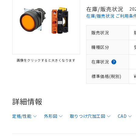
在庫/販売状況
20
在庫/販売状況 ご利用条
販売状況
機種区分
画像をクリックすると大きくなります
在庫状況
標準価格(税別)
詳細情報
定格/性能
外形図
取りつけ穴加工図
CAD