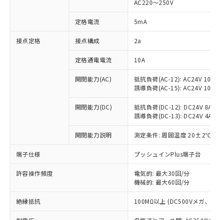
AC220～250V
対応済み：EU RoHS指令（10物質）の
非含有に対応した製品が提供可能な商品で
定格電流
5mA
す。
対応予定：EU RoHS指令（10物質）の非含
接点定格
接点構成
2a
ご利用条件
有に対応した製品に切り替える予定のある
定格通電電流
10A
商品です。
対応予定なし：EU RoHS指令（10物質）の
以下の条件をお読みいただき、同意のうえ
開閉能力(AC)
抵抗負荷(AC-12): AC24V 10A/A
非含有に非対応の商品で、対応品を出す予
誘導負荷(AC-15): AC24V 10A/AC
ご利用ください。
定はありません。
調査・確認中：EU RoHS指令（10物質）の
本サービスは、当社制御機器事業取扱
開閉能力(DC)
抵抗負荷(DC-12): DC24V 8A/DC
※1 中国RoHS○×表
非含有の対応状況を調査中または確認中の
誘導負荷(DC-13): DC24V 4A/DC
商品の当社在庫状況および標準価格
商品です。
(税抜)を提供させていただくもので
「○」：最大均質材料含有率が中国RoHSの
非該当品：ライセンス料など無形物で、有
開閉能力説明
測定条件: 周囲温度 20±2℃、
す。
基準値以下であることを示します。
害物質有無と関係のない商品です。
当社制御機器事業取扱商品の中には、
「×」：最大均質材料含有率が中国RoHSの
仕入先様の事情により、非含有部品として
端子仕様
プッシュインPlus端子台
本サービスの対象外となる商品もある
基準値を超えていることを示します。
いたものが、含有品と判明した場合などや
当社は、これら貴社製品のうち、外国
ことをご了承ください。
「－」：未確認です。当社販売部門へお問
許容操作頻度
電気的: 最大30回/分
むを得ず変更することがあります。
為替および外国貿易法に定める商品
在庫状況および標準価格照会結果は、
機械的: 最大60回/分
い合わせください。
（以下｢規制貨物等」という）を輸出
記載している更新日時点での社内デー
*EU RoHS指令（10物質）：
または国外への提供する場合は、日本
記
タに基づき作成されるものであり、閲
説明
絶縁抵抗
100MΩ以上 (DC500Vメガ、
鉛(Pb) 1000ppm以下、 水銀(Hg) 1000ppm以下、 カド
*中国RoHS10物質の基準値 (GB/T26572)：
国政府の輸出許可(または役務取引許
号
覧された時点での実際の在庫および標
ミウム(Cd) 100ppm以下、
Pb(鉛) :1000ppm、 Hg(水銀) : 1000ppm、 Cd(カドミウ
可)を取得するなどの必要な手続きを
六価クロム(Cr(Ⅵ)) 1000ppm以下、ポリ臭化ビフェニル
ム) : 100ppm、