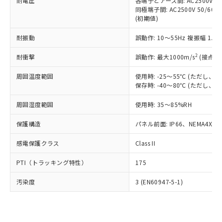
準価格とは異なる場合があることをご
耐電圧
各端子とアース間: AC2500V 50/
類(PBB) 1000ppm以下、ポリ臭化ジフェニルエーテル類
Cr(Ⅵ)(六価クロム) : 1000ppm、 PBBs(ポリ臭化ビフェ
とります。
同極端子間: AC2500V 50/60
了承ください。
(PBDE) 1000ppm以下、フタル酸ビス(2-エチルヘキシ
○
一定数以上の在庫あり
ニル類) : 1000ppm、 PBDEs(ポリ臭化ジフェニルエーテ
当社は規制貨物を破棄する場合は、完
(初期値)
ル) (DEHP)(別名：DOP) 1000ppm以下、フタル酸ブチ
正式な納期状況および標準価格はお客
ル類) : 1000ppm、
ルベンジル（BBP） 1000ppm以下、フタル酸ジブチル
全に破砕するなど、違法に輸出されな
DBP(フタル酸ジブチル) : 1000ppm、 DIBP(フタル酸ジ
様のお取引先、またはお客様担当のオ
（DBP） 1000ppm以下、フタル酸ジイソブチル
イソブチル) : 1000ppm、 BBP(フタル酸ブチルベンジ
△
一定数には満たないが在庫あり
耐振動
誤動作: 10～55Hz 複振幅 1.
いよう必要な手段を講じます。
ムロン制御機器販売店・当社販売員に
(DIBP) 1000ppm以下
ル) : 1000ppm、
当社は貴社製品を、核兵器、ミサイ
但し、RoHS指令で産業用監視および制御機器に対する
DEHP(フタル酸ビス(2-エチルヘキシル)) : 1000ppm
ご相談ください。
2
耐衝撃
適用除外項目は除く。
誤動作: 最大1000m/s
(接点開
ル、化学兵器、生物兵器またはその他
－
在庫なし(最新の在庫状況につ
オムロン制御機器販売店や当社販売拠
フタル酸エステル類の４物質については閾値を超える意
武器並びにこれらの製造装置等に一切
いては、お客様のお取引先、ま
図的な使用がないことを確認しています。
点は「
販売ネットワーク
」をご確認
周囲温度範囲
使用時: -25～55℃ (ただし
※2 環境保護使用期限
使用いたしません。
たはお客様担当のオムロン制御
ください。
保存時: -40～80℃ (ただし
当社は、貴社製品を第三者に販売する
機器販売店・当社販売員にご確
在庫状況および標準価格結果を当社の
※2 対応予定月
「ｅ」：有害物質（10物質）のすべてが基
場合は、上記1、2および3の内容を当
認ください)
事前の承諾なく第三者に漏洩または開
周囲湿度範囲
使用時: 35～85%RH
準値以下であることを示します。
該第三者に通知します。また当社は、
示しないようお願いします。
部品在庫の切り替え状況などにより、予定
「10」：通常の使用状況下において有害物
販売先および販売に係わる関係者が違
保護構造
パネル前面: IP66、NEMA4X, N
マイパーツ機能（部品リスト作成サー
空
受注生産機種、また在庫状況の
月が前後することがあります。
質が外部に漏えいし、環境に深刻な影響を
法に輸出するおそれがある場合は、取
ビス）をご利用いただくには、I-Web
白
情報を公開していない機種
及ぼさない年数を意味します。
り引きをいたしません。
感電保護クラス
Class II
メンバーズにご登録されている必要が
「－」：未確認です。当社販売部門へお問
あります。
い合わせください。
PTI（トラッキング特性）
175
お客様が当ウェブサイト上で当社にご
※3 非含有証明書ダウンロード
登録された部品リストについて、当社
汚染度
3 (EN60947-5-1)
および当社の共同利用者が、当社の製
下記の非含有証明書をダウンロードするこ
品・サービスに関するお客様との取
とができます。
合意する
キャンセル
引・商談に必要な範囲で利用すること
をご了承ください。