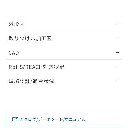
EU RoHS指令（10物質）の非含有証明書
※当社の共同利用者とは、
"個人情報
51物質の非含有証明書（当社基準）
の共同利用に関して"
の「1.共同利
※本証明書は発行日時点で非含有を証明す
用者の範囲」に記載されている法人を
るもので、過去に遡って非含有を証明する
指します。
外形図
ものではありません。
また、RoHS指令のフタル酸エステル類４
情報更新：2026/05/21
取りつけ穴加工図
物質の対応では、対応完了までの期間は出
荷製品に未対応品が混在することから備考
情報更新：2026/05/21
欄に対応日を記載しておりました。
CAD
既に当社にて対応品への在庫切替を完了
していることから、特段のことがない限
ログイン/会員登録いただくと、CADデータをダウンロー
RoHS/REACH対応状況
り、2022年1月12日より割愛しておりま
ドすることができます。
す。
情報更新：2026/7/29
規格認証/適合状況
ログイン/会員登録
EU RoHS
注意事項・凡例
A22NL-BNA-TGA-P101-GEについての規格認証/適合状況に
ついては、「カスタマーサポートセンタ お客様相談室」また
は貴社担当オムロン営業員または販売店にお問い合わせくだ
対応状況
対応予定月
※1
※2
さい。
ダウンロードデータをご利用いただく前に、以下を必ずお読
みください。
カタログ/データシート/マニュアル
対応済み
ソフトウェアの使用条件
お問い合わせ