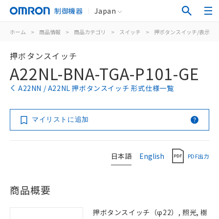
制御機器
Japan
ホーム
>
商品情報
>
商品カテゴリ
>
スイッチ
>
押ボタンスイッチ/表示灯
押ボタンスイッチ
A22NL-BNA-TGA-P101-GE
A22NN / A22NL 押ボタンスイッチ 形式仕様一覧
マイリストに追加
日本語
English
PDF出力
商品概要
押ボタンスイッチ（φ22）, 照光, 樹