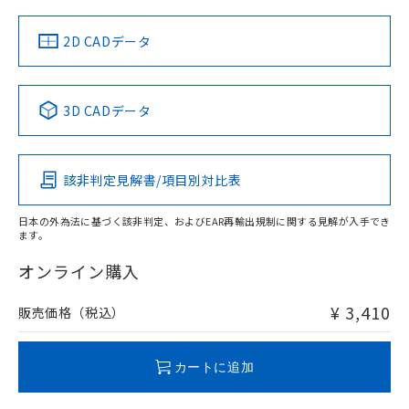
中国 RoHS
注意事項・凡例
2D CADデータ
中国 RoHS表
※1 ※2
3D CADデータ
Pb
Hg
Cd
Cr(VI)
該非判定見解書/項目別対比表
O
O
O
O
日本の外為法に基づく該非判定、およびEAR再輸出規制に関する見解が入手でき
ます。
"対応済み"や非含有の記載がされた商品であっても、流通
在庫等で未対応品が混在する可能性があります。
オンライン購入
非含有品が必要な際は、弊社営業部門もしくは販売店へお
問い合わせください。
¥ 3,410
販売価格（税込）
この製品のRoHS/REACH対応状況ページへ
カートに追加