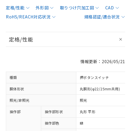
定格/性能
外形図
取りつけ穴加工図
CAD
RoHS/REACH対応状況
規格認証/適合状況
定格/性能
情報更新：2026/05/21
種類
押ボタンスイッチ
胴体形状
丸胴形(φ22/25mm共用)
照光/非照光
照光
操作部
操作部形状
丸形 平形
操作部色
緑