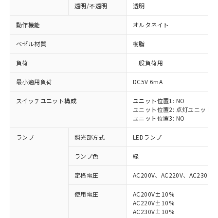
透明/不透明
透明
動作機能
オルタネイト
ベゼル材質
樹脂
負荷
一般負荷用
最小適用負荷
DC5V 6mA
スイッチユニット構成
ユニット位置1: NO
ユニット位置2: 点灯ユニット
ユニット位置3: NO
ランプ
照光部方式
LEDランプ
ランプ色
緑
定格電圧
AC200V、AC220V、AC230V、
使用電圧
AC200V±10%
AC220V±10%
※1 対応状況
AC230V±10%