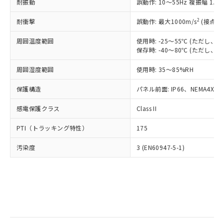
当社は規制貨物を破棄する場合は、完
耐振動
ル) (DEHP)(別名：DOP) 1000ppm以下、フタル酸ブチ
誤動作: 10～55Hz 複振幅 1.
正式な納期状況および標準価格はお客
ル類) : 1000ppm、
ルベンジル（BBP） 1000ppm以下、フタル酸ジブチル
全に破砕するなど、違法に輸出されな
DBP(フタル酸ジブチル) : 1000ppm、 DIBP(フタル酸ジ
様のお取引先、またはお客様担当のオ
（DBP） 1000ppm以下、フタル酸ジイソブチル
イソブチル) : 1000ppm、 BBP(フタル酸ブチルベンジ
△
一定数には満たないが在庫あり
いよう必要な手段を講じます。
2
耐衝撃
誤動作: 最大1000m/s
(接点開
ムロン制御機器販売店・当社販売員に
(DIBP) 1000ppm以下
ル) : 1000ppm、
当社は貴社製品を、核兵器、ミサイ
但し、RoHS指令で産業用監視および制御機器に対する
DEHP(フタル酸ビス(2-エチルヘキシル)) : 1000ppm
ご相談ください。
適用除外項目は除く。
周囲温度範囲
使用時: -25～55℃ (ただし
ル、化学兵器、生物兵器またはその他
－
在庫なし(最新の在庫状況につ
オムロン制御機器販売店や当社販売拠
フタル酸エステル類の４物質については閾値を超える意
保存時: -40～80℃ (ただし
武器並びにこれらの製造装置等に一切
いては、お客様のお取引先、ま
図的な使用がないことを確認しています。
点は「
販売ネットワーク
」をご確認
※2 環境保護使用期限
使用いたしません。
たはお客様担当のオムロン制御
ください。
周囲湿度範囲
使用時: 35～85%RH
当社は、貴社製品を第三者に販売する
機器販売店・当社販売員にご確
在庫状況および標準価格結果を当社の
※2 対応予定月
「ｅ」：有害物質（10物質）のすべてが基
場合は、上記1、2および3の内容を当
認ください)
事前の承諾なく第三者に漏洩または開
保護構造
パネル前面: IP66、NEMA4X, N
準値以下であることを示します。
該第三者に通知します。また当社は、
示しないようお願いします。
部品在庫の切り替え状況などにより、予定
「10」：通常の使用状況下において有害物
販売先および販売に係わる関係者が違
マイパーツ機能（部品リスト作成サー
感電保護クラス
Class II
空
受注生産機種、また在庫状況の
月が前後することがあります。
質が外部に漏えいし、環境に深刻な影響を
法に輸出するおそれがある場合は、取
ビス）をご利用いただくには、I-Web
白
情報を公開していない機種
及ぼさない年数を意味します。
り引きをいたしません。
PTI（トラッキング特性）
175
メンバーズにご登録されている必要が
「－」：未確認です。当社販売部門へお問
あります。
い合わせください。
汚染度
3 (EN60947-5-1)
お客様が当ウェブサイト上で当社にご
※3 非含有証明書ダウンロード
登録された部品リストについて、当社
および当社の共同利用者が、当社の製
下記の非含有証明書をダウンロードするこ
品・サービスに関するお客様との取
とができます。
合意する
キャンセル
引・商談に必要な範囲で利用すること
をご了承ください。
EU RoHS指令（10物質）の非含有証明書
※当社の共同利用者とは、
"個人情報
51物質の非含有証明書（当社基準）