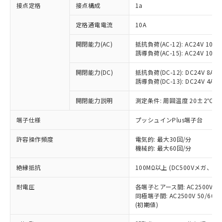
非含有に対応した製品が提供可能な商品で
接点定格
接点構成
1a
す。
対応予定：EU RoHS指令（10物質）の非含
定格通電電流
10A
ご利用条件
有に対応した製品に切り替える予定のある
商品です。
開閉能力(AC)
抵抗負荷(AC-12): AC24V 10A/A
誘導負荷(AC-15): AC24V 10A/AC
対応予定なし：EU RoHS指令（10物質）の
以下の条件をお読みいただき、同意のうえ
非含有に非対応の商品で、対応品を出す予
ご利用ください。
開閉能力(DC)
抵抗負荷(DC-12): DC24V 8A/DC
定はありません。
誘導負荷(DC-13): DC24V 4A/DC
調査・確認中：EU RoHS指令（10物質）の
本サービスは、当社制御機器事業取扱
※1 中国RoHS○×表
非含有の対応状況を調査中または確認中の
商品の当社在庫状況および標準価格
開閉能力説明
測定条件: 周囲温度 20±2℃、
商品です。
(税抜)を提供させていただくもので
「○」：最大均質材料含有率が中国RoHSの
非該当品：ライセンス料など無形物で、有
端子仕様
プッシュインPlus端子台
す。
基準値以下であることを示します。
害物質有無と関係のない商品です。
当社制御機器事業取扱商品の中には、
「×」：最大均質材料含有率が中国RoHSの
仕入先様の事情により、非含有部品として
許容操作頻度
電気的: 最大30回/分
本サービスの対象外となる商品もある
基準値を超えていることを示します。
いたものが、含有品と判明した場合などや
機械的: 最大60回/分
当社は、これら貴社製品のうち、外国
ことをご了承ください。
「－」：未確認です。当社販売部門へお問
むを得ず変更することがあります。
為替および外国貿易法に定める商品
在庫状況および標準価格照会結果は、
い合わせください。
絶縁抵抗
100MΩ以上 (DC500Vメガ、
（以下｢規制貨物等」という）を輸出
記載している更新日時点での社内デー
*EU RoHS指令（10物質）：
または国外への提供する場合は、日本
記
タに基づき作成されるものであり、閲
説明
耐電圧
鉛(Pb) 1000ppm以下、 水銀(Hg) 1000ppm以下、 カド
各端子とアース間: AC2500V 50/
*中国RoHS10物質の基準値 (GB/T26572)：
国政府の輸出許可(または役務取引許
号
覧された時点での実際の在庫および標
ミウム(Cd) 100ppm以下、
Pb(鉛) :1000ppm、 Hg(水銀) : 1000ppm、 Cd(カドミウ
同極端子間: AC2500V 50/60
可)を取得するなどの必要な手続きを
六価クロム(Cr(Ⅵ)) 1000ppm以下、ポリ臭化ビフェニル
ム) : 100ppm、
準価格とは異なる場合があることをご
(初期値)
類(PBB) 1000ppm以下、ポリ臭化ジフェニルエーテル類
Cr(Ⅵ)(六価クロム) : 1000ppm、 PBBs(ポリ臭化ビフェ
とります。
了承ください。
(PBDE) 1000ppm以下、フタル酸ビス(2-エチルヘキシ
○
一定数以上の在庫あり
ニル類) : 1000ppm、 PBDEs(ポリ臭化ジフェニルエーテ