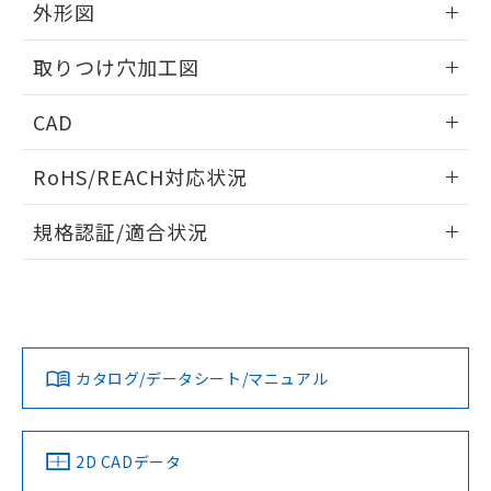
の共同利用に関して"
の「1.共同利
外形図
※本証明書は発行日時点で非含有を証明す
用者の範囲」に記載されている法人を
るもので、過去に遡って非含有を証明する
指します。
情報更新：2026/05/21
ものではありません。
取りつけ穴加工図
また、RoHS指令のフタル酸エステル類４
物質の対応では、対応完了までの期間は出
情報更新：2026/05/21
CAD
荷製品に未対応品が混在することから備考
欄に対応日を記載しておりました。
ログイン/会員登録いただくと、CADデータをダウンロー
RoHS/REACH対応状況
既に当社にて対応品への在庫切替を完了
ドすることができます。
していることから、特段のことがない限
情報更新：2026/7/29
り、2022年1月12日より割愛しておりま
規格認証/適合状況
す。
ログイン/会員登録
EU RoHS
注意事項・凡例
A22NL-BNA-TGA-P100-GCについての規格認証/適合状況に
ついては、「カスタマーサポートセンタ お客様相談室」また
は貴社担当オムロン営業員または販売店にお問い合わせくだ
対応状況
対応予定月
※1
※2
さい。
ダウンロードデータをご利用いただく前に、以下を必ずお読
みください。
カタログ/データシート/マニュアル
対応済み
ソフトウェアの使用条件
お問い合わせ
中国 RoHS
注意事項・凡例
2D CADデータ