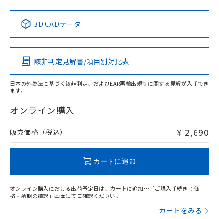
中国 RoHS表
※1 ※2
3D CADデータ
Pb
Hg
Cd
Cr(VI)
該非判定見解書/項目別対比表
X
O
O
O
日本の外為法に基づく該非判定、およびEAR再輸出規制に関する見解が入手でき
ます。
"対応済み"や非含有の記載がされた商品であっても、流通
在庫等で未対応品が混在する可能性があります。
オンライン購入
非含有品が必要な際は、弊社営業部門もしくは販売店へお
問い合わせください。
¥ 2,690
販売価格（税込）
この製品のRoHS/REACH対応状況ページへ
カートに追加
オンライン購入における出荷予定日は、カートに追加～「ご購入手続き：価
格・納期の確認」画面にてご確認ください。
カートをみる