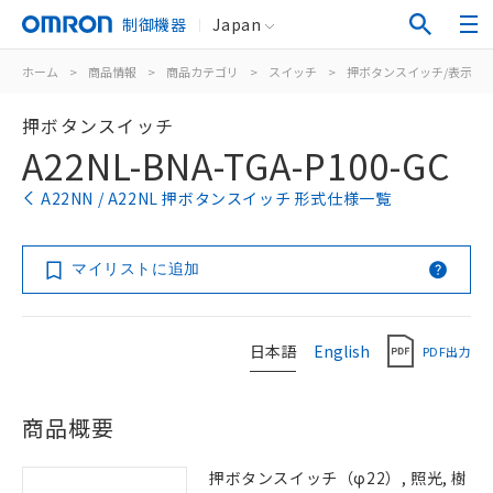
制御機器
Japan
ホーム
>
商品情報
>
商品カテゴリ
>
スイッチ
>
押ボタンスイッチ/表示灯
押ボタンスイッチ
A22NL-BNA-TGA-P100-GC
A22NN / A22NL 押ボタンスイッチ 形式仕様一覧
マイリストに追加
日本語
English
PDF出力
商品概要
押ボタンスイッチ（φ22）, 照光, 樹