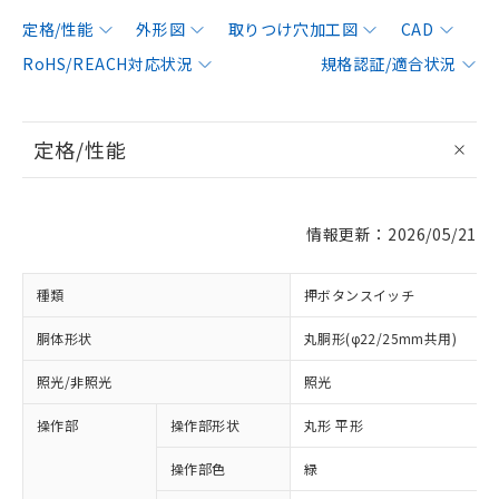
定格/性能
外形図
取りつけ穴加工図
CAD
RoHS/REACH対応状況
規格認証/適合状況
定格/性能
情報更新：2026/05/21
種類
押ボタンスイッチ
胴体形状
丸胴形(φ22/25mm共用)
照光/非照光
照光
操作部
操作部形状
丸形 平形
操作部色
緑