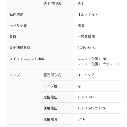
透明/不透明
透明
動作機能
オルタネイト
ベゼル材質
樹脂
負荷
一般負荷用
最小適用負荷
DC5V 6mA
スイッチユニット構成
ユニット位置1: NO
ユニット位置2: 点灯ユニット
ランプ
照光部方式
LEDランプ
ランプ色
緑
定格電圧
AC/DC24V
使用電圧
AC/DC24V±10%
※1 対応状況
定格電流
5mA
対応済み：EU RoHS指令（10物質）の