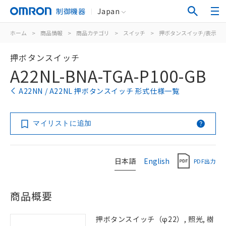
制御機器
Japan
ホーム
>
商品情報
>
商品カテゴリ
>
スイッチ
>
押ボタンスイッチ/表示灯
押ボタンスイッチ
A22NL-BNA-TGA-P100-GB
A22NN / A22NL 押ボタンスイッチ 形式仕様一覧
マイリストに追加
日本語
English
PDF出力
商品概要
押ボタンスイッチ（φ22）, 照光, 樹