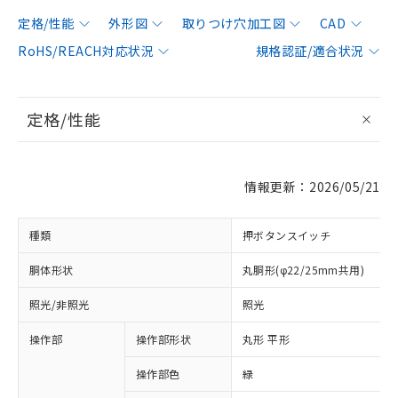
定格/性能
外形図
取りつけ穴加工図
CAD
RoHS/REACH対応状況
規格認証/適合状況
定格/性能
情報更新：2026/05/21
種類
押ボタンスイッチ
胴体形状
丸胴形(φ22/25mm共用)
照光/非照光
照光
操作部
操作部形状
丸形 平形
操作部色
緑