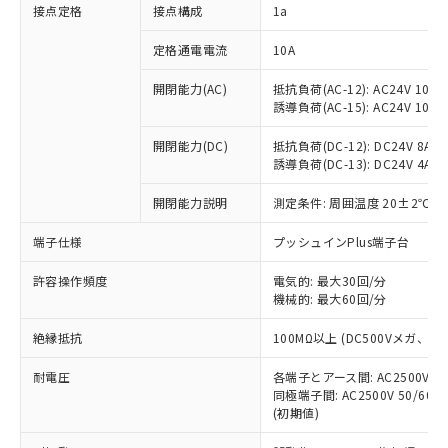
非含有に対応した製品が提供可能な商品で
接点定格
接点構成
1a
す。
対応予定：EU RoHS指令（10物質）の非含
定格通電電流
10A
ご利用条件
有に対応した製品に切り替える予定のある
商品です。
開閉能力(AC)
抵抗負荷(AC-12): AC24V 10A/A
誘導負荷(AC-15): AC24V 10A/AC
対応予定なし：EU RoHS指令（10物質）の
以下の条件をお読みいただき、同意のうえ
非含有に非対応の商品で、対応品を出す予
ご利用ください。
開閉能力(DC)
抵抗負荷(DC-12): DC24V 8A/DC
定はありません。
誘導負荷(DC-13): DC24V 4A/DC
調査・確認中：EU RoHS指令（10物質）の
本サービスは、当社制御機器事業取扱
※1 中国RoHS○×表
非含有の対応状況を調査中または確認中の
商品の当社在庫状況および標準価格
開閉能力説明
測定条件: 周囲温度 20±2℃、
商品です。
(税抜)を提供させていただくもので
「○」：最大均質材料含有率が中国RoHSの
非該当品：ライセンス料など無形物で、有
端子仕様
プッシュインPlus端子台
す。
基準値以下であることを示します。
害物質有無と関係のない商品です。
当社制御機器事業取扱商品の中には、
「×」：最大均質材料含有率が中国RoHSの
仕入先様の事情により、非含有部品として
許容操作頻度
電気的: 最大30回/分
本サービスの対象外となる商品もある
基準値を超えていることを示します。
いたものが、含有品と判明した場合などや
機械的: 最大60回/分
当社は、これら貴社製品のうち、外国
ことをご了承ください。
「－」：未確認です。当社販売部門へお問
むを得ず変更することがあります。
為替および外国貿易法に定める商品
在庫状況および標準価格照会結果は、
い合わせください。
絶縁抵抗
100MΩ以上 (DC500Vメガ、
（以下｢規制貨物等」という）を輸出
記載している更新日時点での社内デー
*EU RoHS指令（10物質）：
または国外への提供する場合は、日本
記
タに基づき作成されるものであり、閲
説明
耐電圧
鉛(Pb) 1000ppm以下、 水銀(Hg) 1000ppm以下、 カド
各端子とアース間: AC2500V 50/
*中国RoHS10物質の基準値 (GB/T26572)：
国政府の輸出許可(または役務取引許
号
覧された時点での実際の在庫および標
ミウム(Cd) 100ppm以下、
Pb(鉛) :1000ppm、 Hg(水銀) : 1000ppm、 Cd(カドミウ
同極端子間: AC2500V 50/60
可)を取得するなどの必要な手続きを
六価クロム(Cr(Ⅵ)) 1000ppm以下、ポリ臭化ビフェニル
ム) : 100ppm、
準価格とは異なる場合があることをご
(初期値)
類(PBB) 1000ppm以下、ポリ臭化ジフェニルエーテル類
Cr(Ⅵ)(六価クロム) : 1000ppm、 PBBs(ポリ臭化ビフェ
とります。
了承ください。
(PBDE) 1000ppm以下、フタル酸ビス(2-エチルヘキシ
○
一定数以上の在庫あり
ニル類) : 1000ppm、 PBDEs(ポリ臭化ジフェニルエーテ