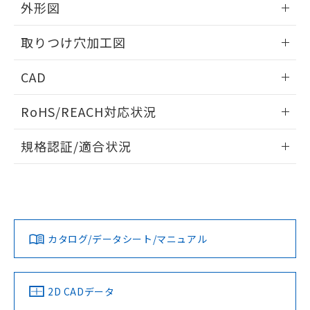
の共同利用に関して"
の「1.共同利
外形図
※本証明書は発行日時点で非含有を証明す
用者の範囲」に記載されている法人を
るもので、過去に遡って非含有を証明する
指します。
情報更新：2026/05/21
ものではありません。
取りつけ穴加工図
また、RoHS指令のフタル酸エステル類４
物質の対応では、対応完了までの期間は出
情報更新：2026/05/21
CAD
荷製品に未対応品が混在することから備考
欄に対応日を記載しておりました。
ログイン/会員登録いただくと、CADデータをダウンロー
RoHS/REACH対応状況
既に当社にて対応品への在庫切替を完了
ドすることができます。
していることから、特段のことがない限
情報更新：2026/7/29
り、2022年1月12日より割愛しておりま
規格認証/適合状況
す。
ログイン/会員登録
EU RoHS
注意事項・凡例
A22NL-BNA-TGA-P100-GBについての規格認証/適合状況に
ついては、「カスタマーサポートセンタ お客様相談室」また
は貴社担当オムロン営業員または販売店にお問い合わせくだ
対応状況
対応予定月
※1
※2
さい。
ダウンロードデータをご利用いただく前に、以下を必ずお読
みください。
カタログ/データシート/マニュアル
対応済み
ソフトウェアの使用条件
お問い合わせ
中国 RoHS
注意事項・凡例
2D CADデータ