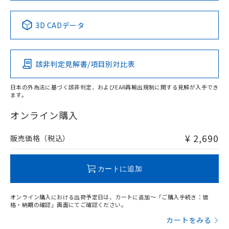
中国 RoHS表
※1 ※2
3D CADデータ
Pb
Hg
Cd
Cr(VI)
該非判定見解書/項目別対比表
X
O
O
O
日本の外為法に基づく該非判定、およびEAR再輸出規制に関する見解が入手でき
ます。
"対応済み"や非含有の記載がされた商品であっても、流通
在庫等で未対応品が混在する可能性があります。
オンライン購入
非含有品が必要な際は、弊社営業部門もしくは販売店へお
問い合わせください。
¥ 2,690
販売価格（税込）
この製品のRoHS/REACH対応状況ページへ
カートに追加
オンライン購入における出荷予定日は、カートに追加～「ご購入手続き：価
格・納期の確認」画面にてご確認ください。
カートをみる