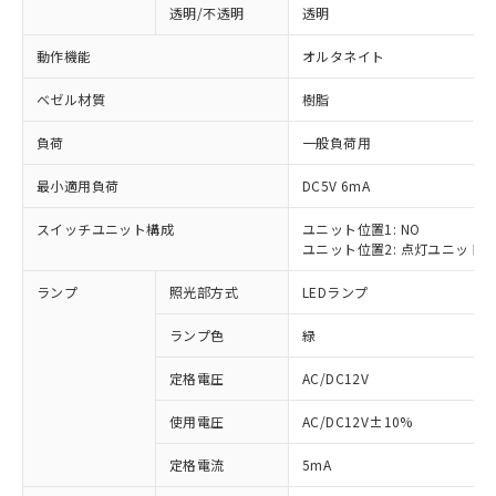
透明/不透明
透明
動作機能
オルタネイト
ベゼル材質
樹脂
負荷
一般負荷用
最小適用負荷
DC5V 6mA
スイッチユニット構成
ユニット位置1: NO
ユニット位置2: 点灯ユニット
ランプ
照光部方式
LEDランプ
ランプ色
緑
定格電圧
AC/DC12V
使用電圧
AC/DC12V±10%
※1 対応状況
定格電流
5mA
対応済み：EU RoHS指令（10物質）の