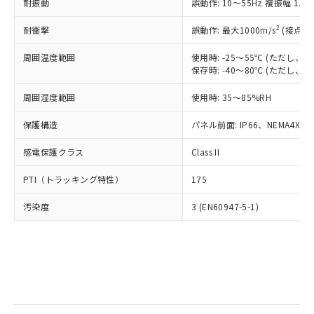
当社は規制貨物を破棄する場合は、完
耐振動
ル) (DEHP)(別名：DOP) 1000ppm以下、フタル酸ブチ
誤動作: 10～55Hz 複振幅 1.
正式な納期状況および標準価格はお客
ル類) : 1000ppm、
ルベンジル（BBP） 1000ppm以下、フタル酸ジブチル
全に破砕するなど、違法に輸出されな
DBP(フタル酸ジブチル) : 1000ppm、 DIBP(フタル酸ジ
様のお取引先、またはお客様担当のオ
（DBP） 1000ppm以下、フタル酸ジイソブチル
イソブチル) : 1000ppm、 BBP(フタル酸ブチルベンジ
△
一定数には満たないが在庫あり
いよう必要な手段を講じます。
2
耐衝撃
誤動作: 最大1000m/s
(接点開
ムロン制御機器販売店・当社販売員に
(DIBP) 1000ppm以下
ル) : 1000ppm、
当社は貴社製品を、核兵器、ミサイ
但し、RoHS指令で産業用監視および制御機器に対する
DEHP(フタル酸ビス(2-エチルヘキシル)) : 1000ppm
ご相談ください。
適用除外項目は除く。
周囲温度範囲
使用時: -25～55℃ (ただし
ル、化学兵器、生物兵器またはその他
－
在庫なし(最新の在庫状況につ
オムロン制御機器販売店や当社販売拠
フタル酸エステル類の４物質については閾値を超える意
保存時: -40～80℃ (ただし
武器並びにこれらの製造装置等に一切
いては、お客様のお取引先、ま
図的な使用がないことを確認しています。
点は「
販売ネットワーク
」をご確認
※2 環境保護使用期限
使用いたしません。
たはお客様担当のオムロン制御
ください。
周囲湿度範囲
使用時: 35～85%RH
当社は、貴社製品を第三者に販売する
機器販売店・当社販売員にご確
在庫状況および標準価格結果を当社の
※2 対応予定月
「ｅ」：有害物質（10物質）のすべてが基
場合は、上記1、2および3の内容を当
認ください)
事前の承諾なく第三者に漏洩または開
保護構造
パネル前面: IP66、NEMA4X, N
準値以下であることを示します。
該第三者に通知します。また当社は、
示しないようお願いします。
部品在庫の切り替え状況などにより、予定
「10」：通常の使用状況下において有害物
販売先および販売に係わる関係者が違
マイパーツ機能（部品リスト作成サー
感電保護クラス
Class II
空
受注生産機種、また在庫状況の
月が前後することがあります。
質が外部に漏えいし、環境に深刻な影響を
法に輸出するおそれがある場合は、取
ビス）をご利用いただくには、I-Web
白
情報を公開していない機種
及ぼさない年数を意味します。
り引きをいたしません。
PTI（トラッキング特性）
175
メンバーズにご登録されている必要が
「－」：未確認です。当社販売部門へお問
あります。
い合わせください。
汚染度
3 (EN60947-5-1)
お客様が当ウェブサイト上で当社にご
※3 非含有証明書ダウンロード
登録された部品リストについて、当社
および当社の共同利用者が、当社の製
下記の非含有証明書をダウンロードするこ
品・サービスに関するお客様との取
とができます。
合意する
キャンセル
引・商談に必要な範囲で利用すること
をご了承ください。
EU RoHS指令（10物質）の非含有証明書
※当社の共同利用者とは、
"個人情報
51物質の非含有証明書（当社基準）