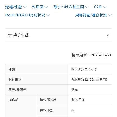
定格/性能
外形図
取りつけ穴加工図
CAD
RoHS/REACH対応状況
規格認証/適合状況
定格/性能
情報更新：2026/05/21
種類
押ボタンスイッチ
胴体形状
丸胴形(φ22/25mm共用)
照光/非照光
照光
操作部
操作部形状
丸形 平形
操作部色
緑