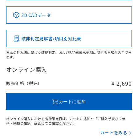
中国 RoHS表
※1 ※2
3D CADデータ
Pb
Hg
Cd
Cr(VI)
該非判定見解書/項目別対比表
X
O
O
O
日本の外為法に基づく該非判定、およびEAR再輸出規制に関する見解が入手でき
ます。
"対応済み"や非含有の記載がされた商品であっても、流通
在庫等で未対応品が混在する可能性があります。
オンライン購入
非含有品が必要な際は、弊社営業部門もしくは販売店へお
問い合わせください。
¥ 2,690
販売価格（税込）
この製品のRoHS/REACH対応状況ページへ
カートに追加
オンライン購入における出荷予定日は、カートに追加～「ご購入手続き：価
格・納期の確認」画面にてご確認ください。
カートをみる