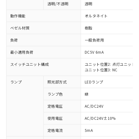
透明/不透明
透明
動作機能
オルタネイト
ベゼル材質
樹脂
負荷
一般負荷用
最小適用負荷
DC5V 6mA
スイッチユニット構成
ユニット位置2: 点灯ユニット
ユニット位置3: NC
ランプ
照光部方式
LEDランプ
ランプ色
緑
定格電圧
AC/DC24V
使用電圧
AC/DC24V±10%
※1 対応状況
定格電流
5mA
対応済み：EU RoHS指令（10物質）の