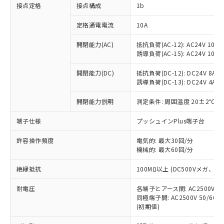
非含有に対応した製品が提供可能な商品で
接点定格
接点構成
1b
す。
対応予定：EU RoHS指令（10物質）の非含
定格通電電流
10A
ご利用条件
有に対応した製品に切り替える予定のある
商品です。
開閉能力(AC)
抵抗負荷(AC-12): AC24V 10A/A
誘導負荷(AC-15): AC24V 10A/AC
対応予定なし：EU RoHS指令（10物質）の
以下の条件をお読みいただき、同意のうえ
非含有に非対応の商品で、対応品を出す予
ご利用ください。
開閉能力(DC)
抵抗負荷(DC-12): DC24V 8A/DC
定はありません。
誘導負荷(DC-13): DC24V 4A/DC
調査・確認中：EU RoHS指令（10物質）の
本サービスは、当社制御機器事業取扱
※1 中国RoHS○×表
非含有の対応状況を調査中または確認中の
商品の当社在庫状況および標準価格
開閉能力説明
測定条件: 周囲温度 20±2℃、
商品です。
(税抜)を提供させていただくもので
「○」：最大均質材料含有率が中国RoHSの
非該当品：ライセンス料など無形物で、有
端子仕様
プッシュインPlus端子台
す。
基準値以下であることを示します。
害物質有無と関係のない商品です。
当社制御機器事業取扱商品の中には、
「×」：最大均質材料含有率が中国RoHSの
仕入先様の事情により、非含有部品として
許容操作頻度
電気的: 最大30回/分
本サービスの対象外となる商品もある
基準値を超えていることを示します。
いたものが、含有品と判明した場合などや
機械的: 最大60回/分
当社は、これら貴社製品のうち、外国
ことをご了承ください。
「－」：未確認です。当社販売部門へお問
むを得ず変更することがあります。
為替および外国貿易法に定める商品
在庫状況および標準価格照会結果は、
い合わせください。
絶縁抵抗
100MΩ以上 (DC500Vメガ、
（以下｢規制貨物等」という）を輸出
記載している更新日時点での社内デー
*EU RoHS指令（10物質）：
または国外への提供する場合は、日本
記
タに基づき作成されるものであり、閲
説明
耐電圧
鉛(Pb) 1000ppm以下、 水銀(Hg) 1000ppm以下、 カド
各端子とアース間: AC2500V 50/
*中国RoHS10物質の基準値 (GB/T26572)：
国政府の輸出許可(または役務取引許
号
覧された時点での実際の在庫および標
ミウム(Cd) 100ppm以下、
Pb(鉛) :1000ppm、 Hg(水銀) : 1000ppm、 Cd(カドミウ
同極端子間: AC2500V 50/60
可)を取得するなどの必要な手続きを
六価クロム(Cr(Ⅵ)) 1000ppm以下、ポリ臭化ビフェニル
ム) : 100ppm、
準価格とは異なる場合があることをご
(初期値)
類(PBB) 1000ppm以下、ポリ臭化ジフェニルエーテル類
Cr(Ⅵ)(六価クロム) : 1000ppm、 PBBs(ポリ臭化ビフェ
とります。
了承ください。
(PBDE) 1000ppm以下、フタル酸ビス(2-エチルヘキシ
○
一定数以上の在庫あり
ニル類) : 1000ppm、 PBDEs(ポリ臭化ジフェニルエーテ