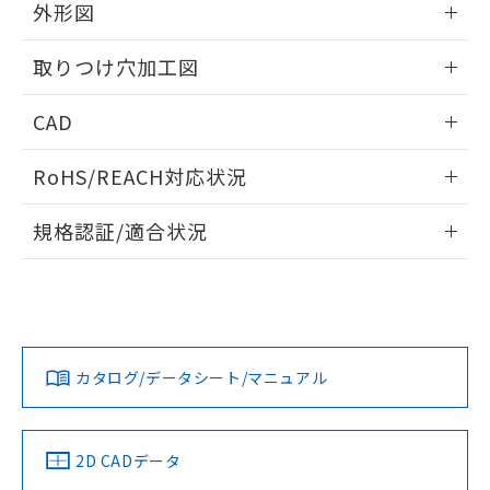
の共同利用に関して"
の「1.共同利
外形図
※本証明書は発行日時点で非含有を証明す
用者の範囲」に記載されている法人を
るもので、過去に遡って非含有を証明する
指します。
情報更新：2026/05/21
ものではありません。
取りつけ穴加工図
また、RoHS指令のフタル酸エステル類４
物質の対応では、対応完了までの期間は出
情報更新：2026/05/21
CAD
荷製品に未対応品が混在することから備考
欄に対応日を記載しておりました。
ログイン/会員登録いただくと、CADデータをダウンロー
RoHS/REACH対応状況
既に当社にて対応品への在庫切替を完了
ドすることができます。
していることから、特段のことがない限
情報更新：2026/7/29
り、2022年1月12日より割愛しておりま
規格認証/適合状況
す。
ログイン/会員登録
EU RoHS
注意事項・凡例
A22NL-BNA-TGA-P002-GCについての規格認証/適合状況に
ついては、「カスタマーサポートセンタ お客様相談室」また
は貴社担当オムロン営業員または販売店にお問い合わせくだ
対応状況
対応予定月
※1
※2
さい。
ダウンロードデータをご利用いただく前に、以下を必ずお読
みください。
カタログ/データシート/マニュアル
対応済み
ソフトウェアの使用条件
お問い合わせ
中国 RoHS
注意事項・凡例
2D CADデータ