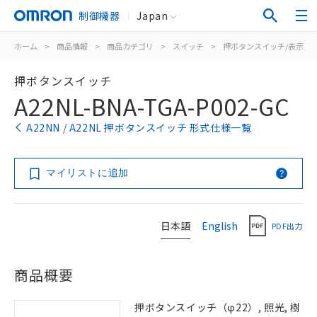
制御機器
Japan
ホーム
>
商品情報
>
商品カテゴリ
>
スイッチ
>
押ボタンスイッチ/表示灯
押ボタンスイッチ
A22NL-BNA-TGA-P002-GC
A22NN / A22NL 押ボタンスイッチ 形式仕様一覧
マイリストに追加
日本語
English
PDF出力
商品概要
押ボタンスイッチ（φ22）, 照光, 樹