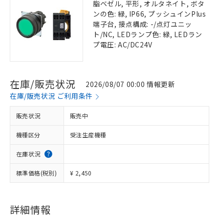
脂ベゼル, 平形, オルタネイト, ボタ
ンの色: 緑, IP66, プッシュインPlus
端子台, 接点構成: -/点灯ユニッ
ト/NC, LEDランプ色: 緑, LEDラン
プ電圧: AC/DC24V
在庫/販売状況
2026/08/07 00:00 情報更新
在庫/販売状況 ご利用条件
販売状況
販売中
機種区分
受注生産機種
在庫状況
標準価格(税別)
¥ 2,450
詳細情報