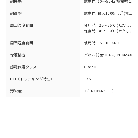
当社は規制貨物を破棄する場合は、完
耐振動
ル) (DEHP)(別名：DOP) 1000ppm以下、フタル酸ブチ
誤動作: 10～55Hz 複振幅 1.
正式な納期状況および標準価格はお客
ル類) : 1000ppm、
ルベンジル（BBP） 1000ppm以下、フタル酸ジブチル
全に破砕するなど、違法に輸出されな
DBP(フタル酸ジブチル) : 1000ppm、 DIBP(フタル酸ジ
様のお取引先、またはお客様担当のオ
（DBP） 1000ppm以下、フタル酸ジイソブチル
イソブチル) : 1000ppm、 BBP(フタル酸ブチルベンジ
△
一定数には満たないが在庫あり
いよう必要な手段を講じます。
2
耐衝撃
誤動作: 最大1000m/s
(接点開
ムロン制御機器販売店・当社販売員に
(DIBP) 1000ppm以下
ル) : 1000ppm、
当社は貴社製品を、核兵器、ミサイ
但し、RoHS指令で産業用監視および制御機器に対する
DEHP(フタル酸ビス(2-エチルヘキシル)) : 1000ppm
ご相談ください。
適用除外項目は除く。
周囲温度範囲
使用時: -25～55℃ (ただし
ル、化学兵器、生物兵器またはその他
－
在庫なし(最新の在庫状況につ
オムロン制御機器販売店や当社販売拠
フタル酸エステル類の４物質については閾値を超える意
保存時: -40～80℃ (ただし
武器並びにこれらの製造装置等に一切
いては、お客様のお取引先、ま
図的な使用がないことを確認しています。
点は「
販売ネットワーク
」をご確認
※2 環境保護使用期限
使用いたしません。
たはお客様担当のオムロン制御
ください。
周囲湿度範囲
使用時: 35～85%RH
当社は、貴社製品を第三者に販売する
機器販売店・当社販売員にご確
在庫状況および標準価格結果を当社の
※2 対応予定月
「ｅ」：有害物質（10物質）のすべてが基
場合は、上記1、2および3の内容を当
認ください)
事前の承諾なく第三者に漏洩または開
保護構造
パネル前面: IP66、NEMA4X, N
準値以下であることを示します。
該第三者に通知します。また当社は、
示しないようお願いします。
部品在庫の切り替え状況などにより、予定
「10」：通常の使用状況下において有害物
販売先および販売に係わる関係者が違
マイパーツ機能（部品リスト作成サー
感電保護クラス
Class II
空
受注生産機種、また在庫状況の
月が前後することがあります。
質が外部に漏えいし、環境に深刻な影響を
法に輸出するおそれがある場合は、取
ビス）をご利用いただくには、I-Web
白
情報を公開していない機種
及ぼさない年数を意味します。
り引きをいたしません。
PTI（トラッキング特性）
175
メンバーズにご登録されている必要が
「－」：未確認です。当社販売部門へお問
あります。
い合わせください。
汚染度
3 (EN60947-5-1)
お客様が当ウェブサイト上で当社にご
※3 非含有証明書ダウンロード
登録された部品リストについて、当社
および当社の共同利用者が、当社の製
下記の非含有証明書をダウンロードするこ
品・サービスに関するお客様との取
とができます。
合意する
キャンセル
引・商談に必要な範囲で利用すること
をご了承ください。
EU RoHS指令（10物質）の非含有証明書
※当社の共同利用者とは、
"個人情報
51物質の非含有証明書（当社基準）