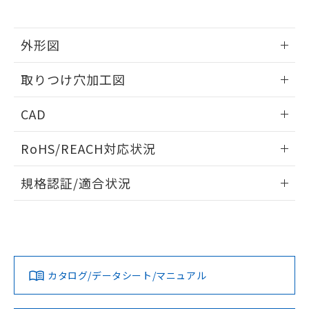
※当社の共同利用者とは、
"個人情報
51物質の非含有証明書（当社基準）
の共同利用に関して"
の「1.共同利
※本証明書は発行日時点で非含有を証明す
用者の範囲」に記載されている法人を
るもので、過去に遡って非含有を証明する
外形図
指します。
ものではありません。
情報更新：2026/05/21
また、RoHS指令のフタル酸エステル類４
取りつけ穴加工図
物質の対応では、対応完了までの期間は出
荷製品に未対応品が混在することから備考
情報更新：2026/05/21
CAD
欄に対応日を記載しておりました。
既に当社にて対応品への在庫切替を完了
ログイン/会員登録いただくと、CADデータをダウンロー
していることから、特段のことがない限
RoHS/REACH対応状況
ドすることができます。
り、2022年1月12日より割愛しておりま
す。
情報更新：2026/7/29
規格認証/適合状況
ログイン/会員登録
EU RoHS
注意事項・凡例
UL認証
CSA認証
CEマーキング
Yes
Yes
Yes
対応状況
対応予定月
※1
※2
ダウンロードデータをご利用いただく前に、以下を必ずお読
みください。
カタログ/データシート/マニュアル
対応済み
ソフトウェアの使用条件
LR型式承認
DNV型式承認
BV型式承認
KR型式承
（イギリス
（ノルウェー
（フランス
（韓国