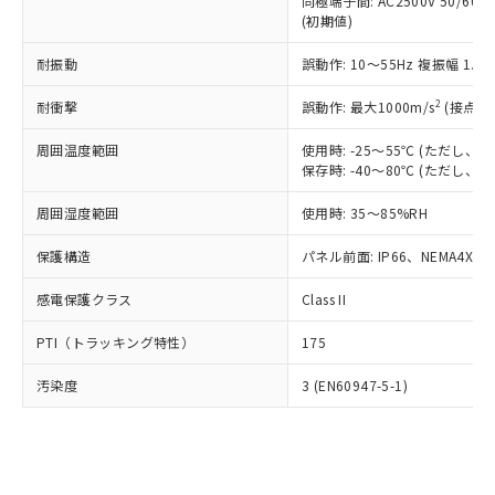
類(PBB) 1000ppm以下、ポリ臭化ジフェニルエーテル類
同極端子間: AC2500V 50/60
Cr(Ⅵ)(六価クロム) : 1000ppm、 PBBs(ポリ臭化ビフェ
とります。
了承ください。
(PBDE) 1000ppm以下、フタル酸ビス(2-エチルヘキシ
○
一定数以上の在庫あり
ニル類) : 1000ppm、 PBDEs(ポリ臭化ジフェニルエーテ
(初期値)
当社は規制貨物を破棄する場合は、完
ル) (DEHP)(別名：DOP) 1000ppm以下、フタル酸ブチ
正式な納期状況および標準価格はお客
ル類) : 1000ppm、
ルベンジル（BBP） 1000ppm以下、フタル酸ジブチル
全に破砕するなど、違法に輸出されな
DBP(フタル酸ジブチル) : 1000ppm、 DIBP(フタル酸ジ
様のお取引先、またはお客様担当のオ
耐振動
誤動作: 10～55Hz 複振幅 1.
（DBP） 1000ppm以下、フタル酸ジイソブチル
イソブチル) : 1000ppm、 BBP(フタル酸ブチルベンジ
△
一定数には満たないが在庫あり
いよう必要な手段を講じます。
ムロン制御機器販売店・当社販売員に
(DIBP) 1000ppm以下
ル) : 1000ppm、
当社は貴社製品を、核兵器、ミサイ
但し、RoHS指令で産業用監視および制御機器に対する
DEHP(フタル酸ビス(2-エチルヘキシル)) : 1000ppm
ご相談ください。
2
耐衝撃
誤動作: 最大1000m/s
(接点開
適用除外項目は除く。
ル、化学兵器、生物兵器またはその他
－
在庫なし(最新の在庫状況につ
オムロン制御機器販売店や当社販売拠
フタル酸エステル類の４物質については閾値を超える意
武器並びにこれらの製造装置等に一切
いては、お客様のお取引先、ま
周囲温度範囲
図的な使用がないことを確認しています。
使用時: -25～55℃ (ただし
点は「
販売ネットワーク
」をご確認
※2 環境保護使用期限
使用いたしません。
保存時: -40～80℃ (ただし
たはお客様担当のオムロン制御
ください。
当社は、貴社製品を第三者に販売する
機器販売店・当社販売員にご確
在庫状況および標準価格結果を当社の
※2 対応予定月
「ｅ」：有害物質（10物質）のすべてが基
周囲湿度範囲
使用時: 35～85%RH
場合は、上記1、2および3の内容を当
認ください)
事前の承諾なく第三者に漏洩または開
準値以下であることを示します。
該第三者に通知します。また当社は、
示しないようお願いします。
保護構造
パネル前面: IP66、NEMA4X, N
部品在庫の切り替え状況などにより、予定
「10」：通常の使用状況下において有害物
販売先および販売に係わる関係者が違
マイパーツ機能（部品リスト作成サー
空
受注生産機種、また在庫状況の
月が前後することがあります。
質が外部に漏えいし、環境に深刻な影響を
法に輸出するおそれがある場合は、取
ビス）をご利用いただくには、I-Web
白
情報を公開していない機種
感電保護クラス
Class II
及ぼさない年数を意味します。
り引きをいたしません。
メンバーズにご登録されている必要が
「－」：未確認です。当社販売部門へお問
あります。
PTI（トラッキング特性）
175
い合わせください。
お客様が当ウェブサイト上で当社にご
※3 非含有証明書ダウンロード
登録された部品リストについて、当社
汚染度
3 (EN60947-5-1)
および当社の共同利用者が、当社の製
下記の非含有証明書をダウンロードするこ
品・サービスに関するお客様との取
とができます。
合意する
キャンセル
引・商談に必要な範囲で利用すること
をご了承ください。
EU RoHS指令（10物質）の非含有証明書