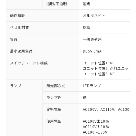
透明/不透明
透明
動作機能
オルタネイト
ベゼル材質
樹脂
負荷
一般負荷用
最小適用負荷
DC5V 6mA
スイッチユニット構成
ユニット位置1: NC
ユニット位置2: 点灯ユニット
ユニット位置3: NC
ランプ
照光部方式
LEDランプ
ランプ色
緑
定格電圧
AC100V、AC110V、AC120V
使用電圧
AC100V±10%
※1 対応状況
AC110V±10%
AC100～130V