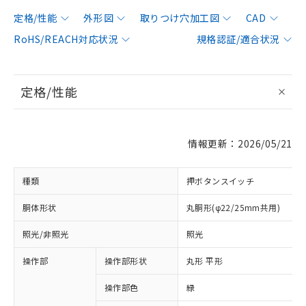
定格/性能
外形図
取りつけ穴加工図
CAD
RoHS/REACH対応状況
規格認証/適合状況
定格/性能
情報更新：2026/05/21
種類
押ボタンスイッチ
胴体形状
丸胴形(φ22/25mm共用)
照光/非照光
照光
操作部
操作部形状
丸形 平形
操作部色
緑