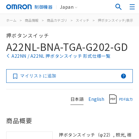
制御機器
Japan
ホーム
>
商品情報
>
商品カテゴリ
>
スイッチ
>
押ボタンスイッチ/表示灯
押ボタンスイッチ
A22NL-BNA-TGA-G202-GD
A22NN / A22NL 押ボタンスイッチ 形式仕様一覧
マイリストに追加
日本語
English
PDF出力
商品概要
押ボタンスイッチ（φ22）, 照光, 樹