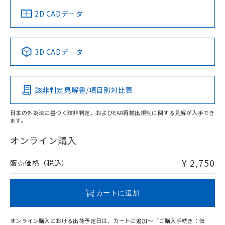
船舶規格）
船舶規格）
船舶規格）
船舶規格
中国 RoHS
注意事項・凡例
2D CADデータ
No
No
No
No
中国 RoHS表
※1 ※2
3D CADデータ
この製品の規格認証/適合状況ページへ
Pb
Hg
Cd
Cr(VI)
その他の認証はこちらのページからご検索ください
該非判定見解書/項目別対比表
O
O
O
O
日本の外為法に基づく該非判定、およびEAR再輸出規制に関する見解が入手でき
ます。
"対応済み"や非含有の記載がされた商品であっても、流通
在庫等で未対応品が混在する可能性があります。
オンライン購入
非含有品が必要な際は、弊社営業部門もしくは販売店へお
問い合わせください。
¥ 2,750
販売価格（税込）
この製品のRoHS/REACH対応状況ページへ
カートに追加
オンライン購入における出荷予定日は、カートに追加～「ご購入手続き：価