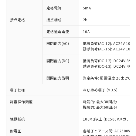
対応済み：EU RoHS指令（10物質）の
定格電流
5mA
非含有に対応した製品が提供可能な商品で
す。
接点定格
接点構成
2b
対応予定：EU RoHS指令（10物質）の非含
ご利用条件
有に対応した製品に切り替える予定のある
定格通電電流
10A
商品です。
対応予定なし：EU RoHS指令（10物質）の
開閉能力(AC)
抵抗負荷(AC-12): AC24V 10A/A
以下の条件をお読みいただき、同意のうえ
非含有に非対応の商品で、対応品を出す予
誘導負荷(AC-15): AC24V 10A/AC
ご利用ください。
定はありません。
調査・確認中：EU RoHS指令（10物質）の
開閉能力(DC)
抵抗負荷(DC-12): DC24V 8A/DC
本サービスは、当社制御機器事業取扱
※1 中国RoHS○×表
誘導負荷(DC-13): DC24V 4A/DC
非含有の対応状況を調査中または確認中の
商品の当社在庫状況および標準価格
商品です。
(税抜)を提供させていただくもので
開閉能力説明
測定条件: 周囲温度 20±2℃、
「○」：最大均質材料含有率が中国RoHSの
非該当品：ライセンス料など無形物で、有
す。
基準値以下であることを示します。
害物質有無と関係のない商品です。
当社制御機器事業取扱商品の中には、
端子仕様
ねじ締め端子 (M3.5)
「×」：最大均質材料含有率が中国RoHSの
仕入先様の事情により、非含有部品として
本サービスの対象外となる商品もある
基準値を超えていることを示します。
いたものが、含有品と判明した場合などや
当社は、これら貴社製品のうち、外国
ことをご了承ください。
許容操作頻度
電気的: 最大30回/分
「－」：未確認です。当社販売部門へお問
むを得ず変更することがあります。
為替および外国貿易法に定める商品
機械的: 最大60回/分
在庫状況および標準価格照会結果は、
い合わせください。
（以下｢規制貨物等」という）を輸出
記載している更新日時点での社内デー
*EU RoHS指令（10物質）：
または国外への提供する場合は、日本
絶縁抵抗
100MΩ以上 (DC500Vメガ、
記
タに基づき作成されるものであり、閲
説明
鉛(Pb) 1000ppm以下、 水銀(Hg) 1000ppm以下、 カド
*中国RoHS10物質の基準値 (GB/T26572)：
国政府の輸出許可(または役務取引許
号
覧された時点での実際の在庫および標
ミウム(Cd) 100ppm以下、
Pb(鉛) :1000ppm、 Hg(水銀) : 1000ppm、 Cd(カドミウ
耐電圧
各端子とアース間: AC2500V 50/
可)を取得するなどの必要な手続きを
六価クロム(Cr(Ⅵ)) 1000ppm以下、ポリ臭化ビフェニル
ム) : 100ppm、
準価格とは異なる場合があることをご