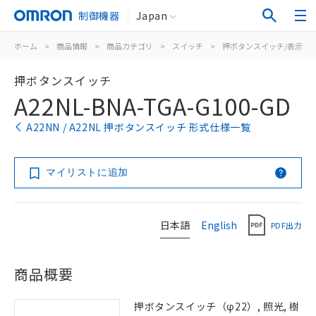
制御機器
Japan
ホーム
>
商品情報
>
商品カテゴリ
>
スイッチ
>
押ボタンスイッチ/表示灯
押ボタンスイッチ
A22NL-BNA-TGA-G100-GD
A22NN / A22NL 押ボタンスイッチ 形式仕様一覧
マイリストに追加
日本語
English
PDF出力
商品概要
押ボタンスイッチ（φ22）, 照光, 樹