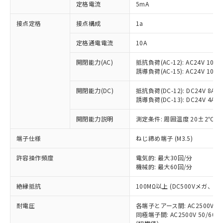
対応済み：EU RoHS指令（10物質）の
定格電流
5mA
非含有に対応した製品が提供可能な商品で
す。
接点定格
接点構成
1a
対応予定：EU RoHS指令（10物質）の非含
ご利用条件
有に対応した製品に切り替える予定のある
定格通電電流
10A
商品です。
開閉能力(AC)
抵抗負荷(AC-12): AC24V 10A/A
対応予定なし：EU RoHS指令（10物質）の
以下の条件をお読みいただき、同意のうえ
誘導負荷(AC-15): AC24V 10A/AC
非含有に非対応の商品で、対応品を出す予
ご利用ください。
定はありません。
開閉能力(DC)
抵抗負荷(DC-12): DC24V 8A/DC
調査・確認中：EU RoHS指令（10物質）の
本サービスは、当社制御機器事業取扱
誘導負荷(DC-13): DC24V 4A/DC
※1 中国RoHS○×表
非含有の対応状況を調査中または確認中の
商品の当社在庫状況および標準価格
商品です。
開閉能力説明
測定条件: 周囲温度 20±2℃、
(税抜)を提供させていただくもので
「○」：最大均質材料含有率が中国RoHSの
非該当品：ライセンス料など無形物で、有
す。
基準値以下であることを示します。
害物質有無と関係のない商品です。
端子仕様
ねじ締め端子 (M3.5)
当社制御機器事業取扱商品の中には、
「×」：最大均質材料含有率が中国RoHSの
仕入先様の事情により、非含有部品として
本サービスの対象外となる商品もある
基準値を超えていることを示します。
いたものが、含有品と判明した場合などや
許容操作頻度
電気的: 最大30回/分
当社は、これら貴社製品のうち、外国
ことをご了承ください。
「－」：未確認です。当社販売部門へお問
機械的: 最大60回/分
むを得ず変更することがあります。
為替および外国貿易法に定める商品
在庫状況および標準価格照会結果は、
い合わせください。
（以下｢規制貨物等」という）を輸出
記載している更新日時点での社内デー
絶縁抵抗
100MΩ以上 (DC500Vメガ、
*EU RoHS指令（10物質）：
または国外への提供する場合は、日本
記
タに基づき作成されるものであり、閲
説明
鉛(Pb) 1000ppm以下、 水銀(Hg) 1000ppm以下、 カド
*中国RoHS10物質の基準値 (GB/T26572)：
国政府の輸出許可(または役務取引許
号
覧された時点での実際の在庫および標
ミウム(Cd) 100ppm以下、
耐電圧
Pb(鉛) :1000ppm、 Hg(水銀) : 1000ppm、 Cd(カドミウ
各端子とアース間: AC2500V 50/
可)を取得するなどの必要な手続きを
六価クロム(Cr(Ⅵ)) 1000ppm以下、ポリ臭化ビフェニル
ム) : 100ppm、
準価格とは異なる場合があることをご
同極端子間: AC2500V 50/60
類(PBB) 1000ppm以下、ポリ臭化ジフェニルエーテル類
Cr(Ⅵ)(六価クロム) : 1000ppm、 PBBs(ポリ臭化ビフェ
とります。