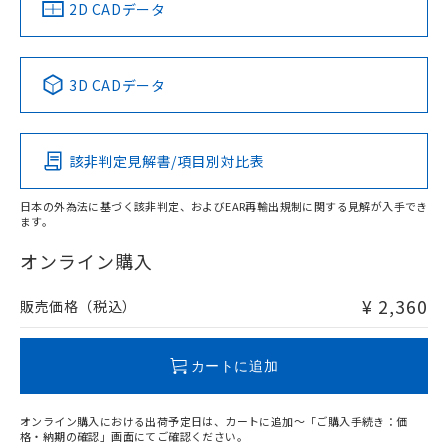
中国 RoHS
注意事項・凡例
2D CADデータ
No
No
No
No
中国 RoHS表
※1 ※2
3D CADデータ
この製品の規格認証/適合状況ページへ
Pb
Hg
Cd
Cr(VI)
その他の認証はこちらのページからご検索ください
該非判定見解書/項目別対比表
O
O
O
O
日本の外為法に基づく該非判定、およびEAR再輸出規制に関する見解が入手でき
ます。
"対応済み"や非含有の記載がされた商品であっても、流通
在庫等で未対応品が混在する可能性があります。
オンライン購入
非含有品が必要な際は、弊社営業部門もしくは販売店へお
問い合わせください。
¥ 2,360
販売価格（税込）
この製品のRoHS/REACH対応状況ページへ
カートに追加
オンライン購入における出荷予定日は、カートに追加～「ご購入手続き：価
格・納期の確認」画面にてご確認ください。