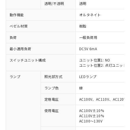
透明/不透明
透明
動作機能
オルタネイト
ベゼル材質
樹脂
負荷
一般負荷用
最小適用負荷
DC5V 6mA
スイッチユニット構成
ユニット位置1: NO
ユニット位置2: 点灯ユニット
ランプ
照光部方式
LEDランプ
ランプ色
緑
定格電圧
AC100V、AC110V、AC120V
使用電圧
AC100V±10%
AC110V±10%
※1 対応状況
AC100～130V