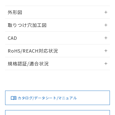
51物質の非含有証明書（当社基準）
の共同利用に関して"
の「1.共同利
※本証明書は発行日時点で非含有を証明す
用者の範囲」に記載されている法人を
外形図
るもので、過去に遡って非含有を証明する
指します。
ものではありません。
情報更新：2026/05/21
取りつけ穴加工図
また、RoHS指令のフタル酸エステル類４
物質の対応では、対応完了までの期間は出
情報更新：2026/05/21
荷製品に未対応品が混在することから備考
CAD
欄に対応日を記載しておりました。
既に当社にて対応品への在庫切替を完了
ログイン/会員登録いただくと、CADデータをダウンロー
RoHS/REACH対応状況
していることから、特段のことがない限
ドすることができます。
り、2022年1月12日より割愛しておりま
情報更新：2026/7/29
す。
規格認証/適合状況
ログイン/会員登録
EU RoHS
注意事項・凡例
UL認証
CSA認証
CEマーキング
Yes
Yes
Yes
対応状況
対応予定月
※1
※2
ダウンロードデータをご利用いただく前に、以下を必ずお読
みください。
カタログ/データシート/マニュアル
対応済み
ソフトウェアの使用条件
LR型式承認
DNV型式承認
BV型式承認
KR型式承
（イギリス
（ノルウェー
（フランス
（韓国
船舶規格）
船舶規格）
船舶規格）
船舶規格