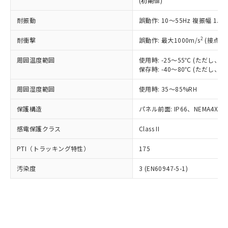
(初期値)
了承ください。
(PBDE) 1000ppm以下、フタル酸ビス(2-エチルヘキシ
○
一定数以上の在庫あり
ニル類) : 1000ppm、 PBDEs(ポリ臭化ジフェニルエーテ
当社は規制貨物を破棄する場合は、完
ル) (DEHP)(別名：DOP) 1000ppm以下、フタル酸ブチ
正式な納期状況および標準価格はお客
ル類) : 1000ppm、
ルベンジル（BBP） 1000ppm以下、フタル酸ジブチル
全に破砕するなど、違法に輸出されな
耐振動
DBP(フタル酸ジブチル) : 1000ppm、 DIBP(フタル酸ジ
誤動作: 10～55Hz 複振幅 1.
様のお取引先、またはお客様担当のオ
（DBP） 1000ppm以下、フタル酸ジイソブチル
イソブチル) : 1000ppm、 BBP(フタル酸ブチルベンジ
△
一定数には満たないが在庫あり
いよう必要な手段を講じます。
ムロン制御機器販売店・当社販売員に
(DIBP) 1000ppm以下
ル) : 1000ppm、
2
耐衝撃
誤動作: 最大1000m/s
(接点開
当社は貴社製品を、核兵器、ミサイ
但し、RoHS指令で産業用監視および制御機器に対する
DEHP(フタル酸ビス(2-エチルヘキシル)) : 1000ppm
ご相談ください。
適用除外項目は除く。
ル、化学兵器、生物兵器またはその他
－
在庫なし(最新の在庫状況につ
オムロン制御機器販売店や当社販売拠
フタル酸エステル類の４物質については閾値を超える意
周囲温度範囲
使用時: -25～55℃ (ただし
武器並びにこれらの製造装置等に一切
いては、お客様のお取引先、ま
図的な使用がないことを確認しています。
点は「
販売ネットワーク
」をご確認
保存時: -40～80℃ (ただし
※2 環境保護使用期限
使用いたしません。
たはお客様担当のオムロン制御
ください。
当社は、貴社製品を第三者に販売する
機器販売店・当社販売員にご確
在庫状況および標準価格結果を当社の
周囲湿度範囲
使用時: 35～85%RH
※2 対応予定月
「ｅ」：有害物質（10物質）のすべてが基
場合は、上記1、2および3の内容を当
認ください)
事前の承諾なく第三者に漏洩または開
準値以下であることを示します。
該第三者に通知します。また当社は、
示しないようお願いします。
保護構造
パネル前面: IP66、NEMA4X, N
部品在庫の切り替え状況などにより、予定
「10」：通常の使用状況下において有害物
販売先および販売に係わる関係者が違
マイパーツ機能（部品リスト作成サー
空
受注生産機種、また在庫状況の
月が前後することがあります。
質が外部に漏えいし、環境に深刻な影響を
法に輸出するおそれがある場合は、取
感電保護クラス
Class II
ビス）をご利用いただくには、I-Web
白
情報を公開していない機種
及ぼさない年数を意味します。
り引きをいたしません。
メンバーズにご登録されている必要が
「－」：未確認です。当社販売部門へお問
PTI（トラッキング特性）
175
あります。
い合わせください。
お客様が当ウェブサイト上で当社にご
※3 非含有証明書ダウンロード
汚染度
3 (EN60947-5-1)
登録された部品リストについて、当社
および当社の共同利用者が、当社の製
下記の非含有証明書をダウンロードするこ
品・サービスに関するお客様との取
とができます。
合意する
キャンセル
引・商談に必要な範囲で利用すること
をご了承ください。
EU RoHS指令（10物質）の非含有証明書
※当社の共同利用者とは、
"個人情報