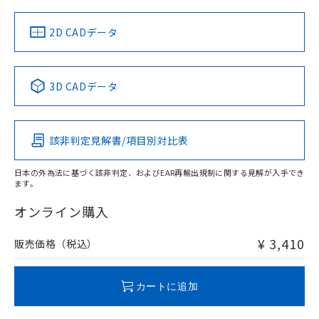
中国 RoHS
注意事項・凡例
2D CADデータ
中国 RoHS表
※1 ※2
3D CADデータ
Pb
Hg
Cd
Cr(VI)
該非判定見解書/項目別対比表
O
O
O
O
日本の外為法に基づく該非判定、およびEAR再輸出規制に関する見解が入手でき
ます。
"対応済み"や非含有の記載がされた商品であっても、流通
在庫等で未対応品が混在する可能性があります。
オンライン購入
非含有品が必要な際は、弊社営業部門もしくは販売店へお
問い合わせください。
¥ 3,410
販売価格（税込）
この製品のRoHS/REACH対応状況ページへ
カートに追加