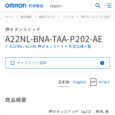
制御機器
Japan
ホーム
>
商品情報
>
商品カテゴリ
>
スイッチ
>
押ボタンスイッチ/表示灯
押ボタンスイッチ
A22NL-BNA-TAA-P202-AE
A22NN / A22NL 押ボタンスイッチ 形式仕様一覧
マイリストに追加
日本語
English
PDF出力
商品概要
押ボタンスイッチ（φ22）, 照光, 樹