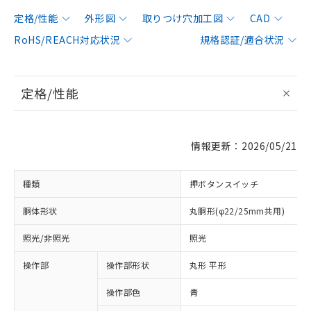
定格/性能
外形図
取りつけ穴加工図
CAD
RoHS/REACH対応状況
規格認証/適合状況
定格/性能
情報更新：2026/05/21
種類
押ボタンスイッチ
胴体形状
丸胴形(φ22/25mm共用)
照光/非照光
照光
操作部
操作部形状
丸形 平形
操作部色
青