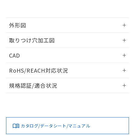
EU RoHS指令（10物質）の非含有証明書
※当社の共同利用者とは、
"個人情報
51物質の非含有証明書（当社基準）
の共同利用に関して"
の「1.共同利
※本証明書は発行日時点で非含有を証明す
用者の範囲」に記載されている法人を
るもので、過去に遡って非含有を証明する
指します。
外形図
ものではありません。
また、RoHS指令のフタル酸エステル類４
情報更新：2026/05/21
取りつけ穴加工図
物質の対応では、対応完了までの期間は出
荷製品に未対応品が混在することから備考
情報更新：2026/05/21
欄に対応日を記載しておりました。
CAD
既に当社にて対応品への在庫切替を完了
していることから、特段のことがない限
ログイン/会員登録いただくと、CADデータをダウンロー
RoHS/REACH対応状況
り、2022年1月12日より割愛しておりま
ドすることができます。
す。
情報更新：2026/7/29
規格認証/適合状況
ログイン/会員登録
EU RoHS
注意事項・凡例
A22NL-BNA-TAA-P202-AEについての規格認証/適合状況に
ついては、「カスタマーサポートセンタ お客様相談室」また
は貴社担当オムロン営業員または販売店にお問い合わせくだ
対応状況
対応予定月
※1
※2
さい。
ダウンロードデータをご利用いただく前に、以下を必ずお読
みください。
カタログ/データシート/マニュアル
対応済み
ソフトウェアの使用条件
お問い合わせ