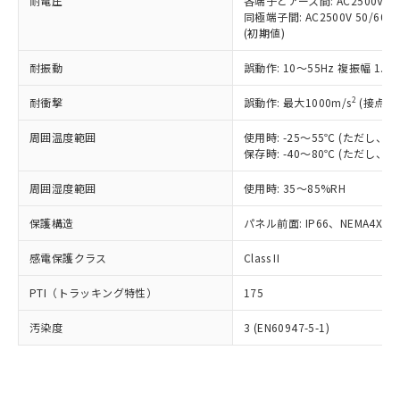
準価格とは異なる場合があることをご
耐電圧
各端子とアース間: AC2500V 50/
類(PBB) 1000ppm以下、ポリ臭化ジフェニルエーテル類
Cr(Ⅵ)(六価クロム) : 1000ppm、 PBBs(ポリ臭化ビフェ
とります。
同極端子間: AC2500V 50/60
了承ください。
(PBDE) 1000ppm以下、フタル酸ビス(2-エチルヘキシ
○
一定数以上の在庫あり
ニル類) : 1000ppm、 PBDEs(ポリ臭化ジフェニルエーテ
当社は規制貨物を破棄する場合は、完
(初期値)
ル) (DEHP)(別名：DOP) 1000ppm以下、フタル酸ブチ
正式な納期状況および標準価格はお客
ル類) : 1000ppm、
ルベンジル（BBP） 1000ppm以下、フタル酸ジブチル
全に破砕するなど、違法に輸出されな
DBP(フタル酸ジブチル) : 1000ppm、 DIBP(フタル酸ジ
様のお取引先、またはお客様担当のオ
（DBP） 1000ppm以下、フタル酸ジイソブチル
イソブチル) : 1000ppm、 BBP(フタル酸ブチルベンジ
△
一定数には満たないが在庫あり
耐振動
誤動作: 10～55Hz 複振幅 1.
いよう必要な手段を講じます。
ムロン制御機器販売店・当社販売員に
(DIBP) 1000ppm以下
ル) : 1000ppm、
当社は貴社製品を、核兵器、ミサイ
但し、RoHS指令で産業用監視および制御機器に対する
DEHP(フタル酸ビス(2-エチルヘキシル)) : 1000ppm
ご相談ください。
2
耐衝撃
適用除外項目は除く。
誤動作: 最大1000m/s
(接点開
ル、化学兵器、生物兵器またはその他
－
在庫なし(最新の在庫状況につ
オムロン制御機器販売店や当社販売拠
フタル酸エステル類の４物質については閾値を超える意
武器並びにこれらの製造装置等に一切
いては、お客様のお取引先、ま
図的な使用がないことを確認しています。
点は「
販売ネットワーク
」をご確認
周囲温度範囲
使用時: -25～55℃ (ただし
※2 環境保護使用期限
使用いたしません。
たはお客様担当のオムロン制御
ください。
保存時: -40～80℃ (ただし
当社は、貴社製品を第三者に販売する
機器販売店・当社販売員にご確
在庫状況および標準価格結果を当社の
※2 対応予定月
「ｅ」：有害物質（10物質）のすべてが基
場合は、上記1、2および3の内容を当
認ください)
事前の承諾なく第三者に漏洩または開
周囲湿度範囲
使用時: 35～85%RH
準値以下であることを示します。
該第三者に通知します。また当社は、
示しないようお願いします。
部品在庫の切り替え状況などにより、予定
「10」：通常の使用状況下において有害物
販売先および販売に係わる関係者が違
保護構造
パネル前面: IP66、NEMA4X, N
マイパーツ機能（部品リスト作成サー
空
受注生産機種、また在庫状況の
月が前後することがあります。
質が外部に漏えいし、環境に深刻な影響を
法に輸出するおそれがある場合は、取
ビス）をご利用いただくには、I-Web
白
情報を公開していない機種
及ぼさない年数を意味します。
り引きをいたしません。
感電保護クラス
Class II
メンバーズにご登録されている必要が
「－」：未確認です。当社販売部門へお問
あります。
い合わせください。
PTI（トラッキング特性）
175
お客様が当ウェブサイト上で当社にご
※3 非含有証明書ダウンロード
登録された部品リストについて、当社
汚染度
3 (EN60947-5-1)
および当社の共同利用者が、当社の製
下記の非含有証明書をダウンロードするこ
品・サービスに関するお客様との取
とができます。
合意する
キャンセル
引・商談に必要な範囲で利用すること
をご了承ください。