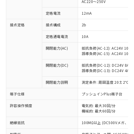
AC220～250V
対応済み：EU RoHS指令（10物質）の
非含有に対応した製品が提供可能な商品で
定格電流
12mA
す。
対応予定：EU RoHS指令（10物質）の非含
接点定格
接点構成
2b
ご利用条件
有に対応した製品に切り替える予定のある
定格通電電流
10A
商品です。
対応予定なし：EU RoHS指令（10物質）の
以下の条件をお読みいただき、同意のうえ
開閉能力(AC)
抵抗負荷(AC-12): AC24V 10A/A
非含有に非対応の商品で、対応品を出す予
誘導負荷(AC-15): AC24V 10A/AC
ご利用ください。
定はありません。
調査・確認中：EU RoHS指令（10物質）の
本サービスは、当社制御機器事業取扱
開閉能力(DC)
抵抗負荷(DC-12): DC24V 8A/DC
※1 中国RoHS○×表
非含有の対応状況を調査中または確認中の
誘導負荷(DC-13): DC24V 4A/DC
商品の当社在庫状況および標準価格
商品です。
(税抜)を提供させていただくもので
「○」：最大均質材料含有率が中国RoHSの
非該当品：ライセンス料など無形物で、有
開閉能力説明
測定条件: 周囲温度 20±2℃、
す。
基準値以下であることを示します。
害物質有無と関係のない商品です。
当社制御機器事業取扱商品の中には、
「×」：最大均質材料含有率が中国RoHSの
仕入先様の事情により、非含有部品として
端子仕様
プッシュインPlus端子台
本サービスの対象外となる商品もある
基準値を超えていることを示します。
いたものが、含有品と判明した場合などや
当社は、これら貴社製品のうち、外国
ことをご了承ください。
「－」：未確認です。当社販売部門へお問
許容操作頻度
電気的: 最大30回/分
むを得ず変更することがあります。
為替および外国貿易法に定める商品
在庫状況および標準価格照会結果は、
機械的: 最大60回/分
い合わせください。
（以下｢規制貨物等」という）を輸出
記載している更新日時点での社内デー
*EU RoHS指令（10物質）：
または国外への提供する場合は、日本
記
タに基づき作成されるものであり、閲
説明
絶縁抵抗
100MΩ以上 (DC500Vメガ、
鉛(Pb) 1000ppm以下、 水銀(Hg) 1000ppm以下、 カド
*中国RoHS10物質の基準値 (GB/T26572)：
国政府の輸出許可(または役務取引許
号
覧された時点での実際の在庫および標
ミウム(Cd) 100ppm以下、
Pb(鉛) :1000ppm、 Hg(水銀) : 1000ppm、 Cd(カドミウ
可)を取得するなどの必要な手続きを
六価クロム(Cr(Ⅵ)) 1000ppm以下、ポリ臭化ビフェニル
ム) : 100ppm、