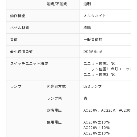
透明/不透明
透明
動作機能
オルタネイト
ベゼル材質
樹脂
負荷
一般負荷用
最小適用負荷
DC5V 6mA
スイッチユニット構成
ユニット位置1: NC
ユニット位置2: 点灯ユニット
ユニット位置3: NC
ランプ
照光部方式
LEDランプ
ランプ色
青
定格電圧
AC200V、AC220V、AC230V、
使用電圧
AC200V±10%
AC220V±10%
※1 対応状況
AC230V±10%