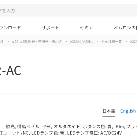
ウンロード
サポート
セミナ
オムロンの
示灯
>
φ22(φ25):照光・非照光・表示灯
>
A22NN / A22NL
>
形式仕様一覧
>
A22N
2-AC
日本語
English
照光, 樹脂ベゼル, 平形, オルタネイト, ボタンの色: 青, IP66, プッ
ユニット/NC, LEDランプ色: 青, LEDランプ電圧: AC/DC24V