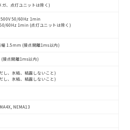
合意する
キャンセル
00Vメガ、点灯ユニットは除く)
書をダウンロードすることができます。
利用者とは、
"個人情報の共同利用に関して"
の「1.共同利用者の
します。
10物質）の非含有証明書
0V 50/60Hz 1min
明書（当社基準）
 50/60Hz 1min (点灯ユニットは除く)
日時点で非含有を証明するもので、過去に遡って非含有を証明するも
令のフタル酸エステル類４物質の対応では、対応完了までの期間は出
備考欄に対応日を記載しておりました。
振幅 1.5mm (接点開離1ms以内)
品への在庫切替を完了していることから、特段のことがない限り、20
す。
2
(接点開離1ms以内)
 (ただし、氷結、結露しないこと)
 (ただし、氷結、結露しないこと)
A4X, NEMA13