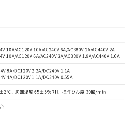
oHS指令（10物質）の非含有に対応した製品に切り替える予定のある
 RoHS指令（10物質）の非含有に非対応の商品で、対応品を出す予
 RoHS指令（10物質）の非含有の対応状況を調査中または確認中の
ンス料など無形物で、有害物質有無と関係のない商品です。
○×表
より、非含有部品としていたものが、含有品と判明した場合などやむ
みいただき、同意のうえご利用ください。
材料含有率が中国RoHSの基準値以下であることを示します。
材料含有率が中国RoHSの基準値を超えていることを示します。
、当社制御機器事業取扱商品の当社在庫状況および標準価格(税抜)
ら貴社製品のうち、外国為替および外国貿易法に定める商品（以下｢
質）：
V 10A/AC120V 10A/AC240V 6A/AC380V 2A/AC440V 2A
す。当社販売部門へお問い合わせください。
 水銀(Hg) 1000ppm以下、 カドミウム(Cd) 100ppm以下、
たは国外への提供する場合は、日本国政府の輸出許可(または役務取
 10A/AC120V 6A/AC240V 3A/AC380V 1.9A/AC440V 1.6A
000ppm以下、ポリ臭化ビフェニル類(PBB) 1000ppm以下、ポリ臭化ジフェニルエーテル類(P
事業取扱商品の中には、本サービスの対象外となる商品もあること
手続きをとります。
キシル) (DEHP)(別名：DOP) 1000ppm以下、フタル酸ブチルベンジル（BBP） 100
(GB/T26572)：
以下、フタル酸ジイソブチル (DIBP) 1000ppm以下
び標準価格照会結果は、記載している更新日時点での社内データに
物を破棄する場合は、完全に破砕するなど、違法に輸出されないよ
(水銀) : 1000ppm、 Cd(カドミウム) : 100ppm、
業用監視および制御機器に対する適用除外項目は除く。
V 8A/DC120V 2.2A/DC240V 1.1A
覧された時点での実際の在庫および標準価格とは異なる場合がある
1000ppm、 PBBs(ポリ臭化ビフェニル類) : 1000ppm、 PBDEs(ポリ臭化ジフェニルエーテル類
物質については閾値を超える意図的な使用がないことを確認しています。
V 4A/DC120V 1.1A/DC240V 0.55A
上の在庫あり
 1000ppm、 DIBP(フタル酸ジイソブチル) : 1000ppm、 BBP(フタル酸ブチルベンジル) :
品を、核兵器、ミサイル、化学兵器、生物兵器またはその他武器並
チルヘキシル)) : 1000ppm
況および標準価格はお客様のお取引先、またはお客様担当のオムロ
用いたしません。
ご相談ください。
0±2℃、周囲湿度 65±5%RH、操作ひん度 30回/min
は満たないが在庫あり
製品を第三者に販売する場合は、上記1、2および3の内容を当該第
機器販売店や当社販売拠点は「
販売ネットワーク
」をご確認くだ
販売先および販売に係わる関係者が違法に輸出するおそれがある場
用期限
び標準価格結果を当社の事前の承諾なく第三者に漏洩または開示し
え状況などにより、予定月が前後することがあります。
子台
(最新の在庫状況については、お客様のお取引先、またはお客様担当
（10物質）のすべてが基準値以下であることを示します。
店・当社販売員にご確認ください)
能（部品リスト作成サービス）をご利用いただくには、I-Webメン
使用状況下において有害物質が外部に漏えいし、環境に深刻な影響を
あります。
機種、また在庫状況の情報を公開していない機種
ェブサイト上で当社にご登録された部品リストについて、当社およ
書ダウンロード
す。当社販売部門へお問い合わせください。
品・サービスに関するお客様との取引・商談に必要な範囲で利用す