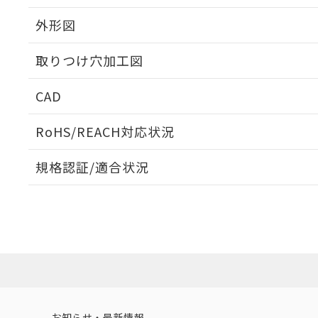
外形図
取りつけ穴加工図
CAD
ログイン/会員登録いただくと、CADデータをダウンロ
RoHS/REACH対応状況
規格認証/適合状況
EU RoHS
注意事項・凡例
A22NL-BNA-TAA-P102-ACについての規格認証/適
業員または販売店にお問い合わせください。
ダウンロードデータをご利用いただく前に、以下を必ずお読
対応状況
対応予定月
※1
※2
ソフトウェアの使用条件
対応済み
お知らせ・最新情報