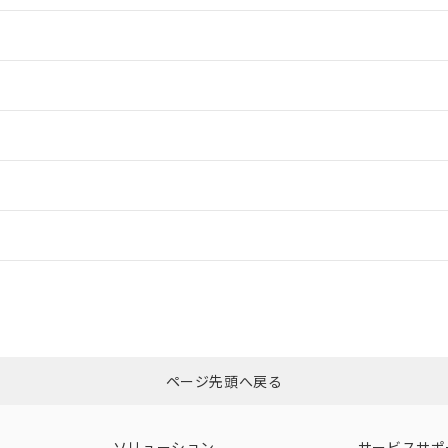
情報更新：2
情報更新：2
ードすることができます。
情報更新：
ログイン/会員登録
合状況については、「カスタマーサポートセンタ お客様相談室」または貴社
みください。
非含有証明書
※3
ページ先頭へ戻る
ダウンロードはこちら
ソリューション
サービスサポ