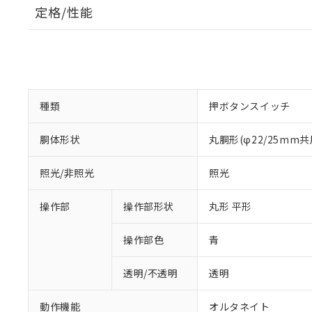
定格/性能
種類
押ボタンスイッチ
胴体形状
丸胴形(φ22/25mm共
照光/非照光
照光
操作部
操作部形状
丸形 平形
操作部色
青
透明/不透明
透明
動作機能
オルタネイト