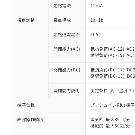
対応予定：EU R
定格電流
12mA
対応予定なし：EU
調査・確認中：EU
ご利用条件
接点定格
接点構成
1a+1b
非該当品：ライセ
※1 中国RoHS
仕入先様の事情に
があります。
定格通電電流
10A
以下の条件をお読
「○」：最大均質
「×」：最大均質
本サービスは
当社は、これ
*EU RoHS指令（10物
開閉能力(AC)
抵抗負荷(AC-12): AC24
「－」：未確認で
鉛(Pb) 1000ppm以下、
くものです。
う）を輸出ま
誘導負荷(AC-15): AC24V
記
説明
六価クロム(Cr(Ⅵ)) 1
当社制御機器
などの必要な
フタル酸ビス(2-エチルヘ
号
*中国RoHS10物質の基準値 
ル（DBP） 1000ppm
在庫状況およ
当社は規制貨
Pb(鉛) :1000ppm、 Hg
但し、RoHS指令で産
開閉能力(DC)
抵抗負荷(DC-12): DC24
のであり、閲
ます。
Cr(Ⅵ)(六価クロム) : 
フタル酸エステル類の４
誘導負荷(DC-13): DC24
○
一定数以
DBP(フタル酸ジブチル) :
い。
当社は貴社製
DEHP(フタル酸ビス(2-エ
正式な納期状
置等に一切使
当社販売員に
※2 対応予定月
開閉能力説明
測定条件: 周囲温度 2
△
一定数に
当社は、貴社
オムロン制御
また当社は、
※2 環境保護使
在庫状況およ
部品在庫の切り替
たしません。
端子仕様
プッシュインPlus端
－
在庫なし
す。
「ｅ」：有害物質
機器販売
マイパーツ機
「10」：通常の
許容操作頻度
電気的: 最大30回/分
ている必要が
味します。
機械的: 最大60回/分
空
受注生産
お客様が当ウ
※3 非含有証明
「－」：未確認で
白
が、当社の製