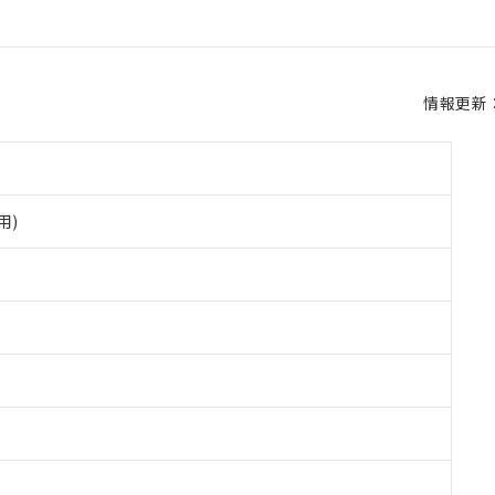
情報更新：2
用)