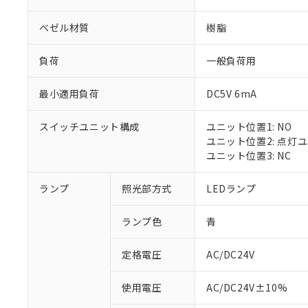
ベゼル材質
樹脂
負荷
一般負荷用
最小適用負荷
DC5V 6mA
スイッチユニット構成
ユニット位置1: NO
ユニット位置2: 点灯
ユニット位置3: NC
ランプ
照光部方式
LEDランプ
ランプ色
青
定格電圧
AC/DC24V
※1 対応状況
使用電圧
AC/DC24V±10%
対応済み：EU