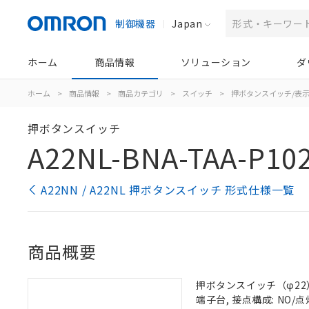
制御機器
Japan
ホーム
商品情報
ソリューション
ダ
ホーム
>
商品情報
>
商品カテゴリ
>
スイッチ
>
押ボタンスイッチ/表
押ボタンスイッチ
A22NL-BNA-TAA-P10
A22NN / A22NL 押ボタンスイッチ 形式仕様一覧
商品概要
押ボタンスイッチ（φ22）, 
端子台, 接点構成: NO/点灯