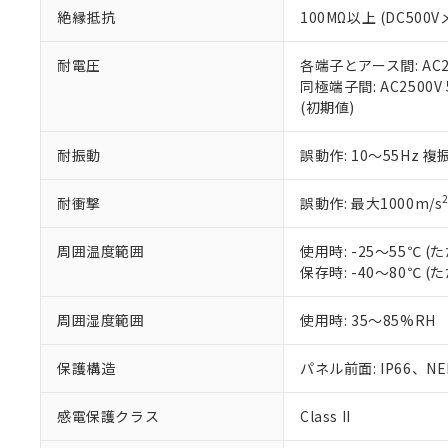
絶縁抵抗
100MΩ以上 (DC5
さい。
下記の非含有証明
※当社の共同
いる法人を指
EU RoHS指令（
耐電圧
各端子とアース間: AC250
51物質の非含有証
同極端子間: AC2500V
※本証明書は発行
(初期値)
また、RoHS指
混在することから
耐振動
誤動作: 10～55Hz 複
既に当社にて対応
り割愛しておりま
耐衝撃
誤動作: 最大1000m/s
周囲温度範囲
使用時: -25～55℃
保存時: -40～80℃
周囲湿度範囲
使用時: 35～85%RH
保護構造
パネル前面: IP66、NEM
感電保護クラス
Class II