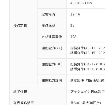
AC100～130V
があります。
以下の条件をお読
「○」：最大均質
「×」：最大均質
本サービスは
当社は、これ
定格電流
12mA
*EU RoHS指令（10物
「－」：未確認で
鉛(Pb) 1000ppm以下、
くものです。
う）を輸出ま
記
説明
六価クロム(Cr(Ⅵ)) 1
当社制御機器
などの必要な
フタル酸ビス(2-エチルヘ
接点定格
接点構成
2a
号
*中国RoHS10物質の基準値 
ル（DBP） 1000ppm
在庫状況およ
当社は規制貨
Pb(鉛) :1000ppm、 Hg
但し、RoHS指令で産
のであり、閲
ます。
Cr(Ⅵ)(六価クロム) : 
フタル酸エステル類の４
定格通電電流
10A
○
一定数以
DBP(フタル酸ジブチル) :
い。
当社は貴社製
DEHP(フタル酸ビス(2-エ
正式な納期状
置等に一切使
開閉能力(AC)
抵抗負荷(AC-12): AC24
当社販売員に
※2 対応予定月
△
一定数に
当社は、貴社
誘導負荷(AC-15): AC24V
オムロン制御
また当社は、
※2 環境保護使
在庫状況およ
部品在庫の切り替
たしません。
－
在庫なし
す。
開閉能力(DC)
抵抗負荷(DC-12): DC24
「ｅ」：有害物質
機器販売
マイパーツ機
誘導負荷(DC-13): DC24
「10」：通常の
ている必要が
味します。
空
受注生産
お客様が当ウ
※3 非含有証明
「－」：未確認で
開閉能力説明
測定条件: 周囲温度 2
白
が、当社の製
さい。
下記の非含有証明
端子仕様
プッシュインPlus端
※当社の共同
いる法人を指
EU RoHS指令（
許容操作頻度
電気的: 最大30回/分
51物質の非含有証