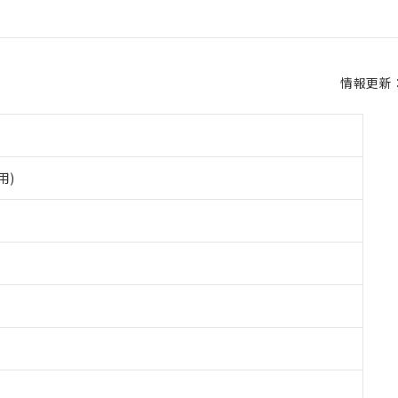
情報更新：2
用)