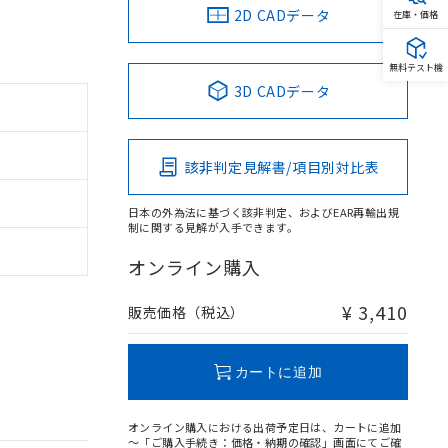
2D CADデータ
在庫・価格
無料テスト機
3D CADデータ
該非判定見解書/項目別対比表
日本の外為法に基づく該非判定、およびEAR再輸出規
制に関する見解が入手できます。
オンライン購入
¥ 3,410
販売価格（税込）
カートに追加
オンライン購入における出荷予定日は、カートに追加
～「ご購入手続き：価格・納期の確認」画面にてご確