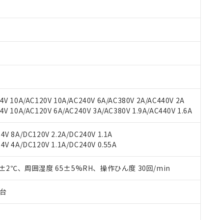
みいただき、同意のうえご利用ください。
材料含有率が中国RoHSの基準値以下であることを示します。
材料含有率が中国RoHSの基準値を超えていることを示します。
、当社制御機器事業取扱商品の当社在庫状況および標準価格(税抜)
ら貴社製品のうち、外国為替および外国貿易法に定める商品（以下｢
質）：
す。当社販売部門へお問い合わせください。
 水銀(Hg) 1000ppm以下、 カドミウム(Cd) 100ppm以下、
たは国外への提供する場合は、日本国政府の輸出許可(または役務取
000ppm以下、ポリ臭化ビフェニル類(PBB) 1000ppm以下、ポリ臭化ジフェニルエーテル類(P
事業取扱商品の中には、本サービスの対象外となる商品もあること
手続きをとります。
キシル) (DEHP)(別名：DOP) 1000ppm以下、フタル酸ブチルベンジル（BBP） 100
(GB/T26572)：
以下、フタル酸ジイソブチル (DIBP) 1000ppm以下
び標準価格照会結果は、記載している更新日時点での社内データに
物を破棄する場合は、完全に破砕するなど、違法に輸出されないよ
(水銀) : 1000ppm、 Cd(カドミウム) : 100ppm、
業用監視および制御機器に対する適用除外項目は除く。
覧された時点での実際の在庫および標準価格とは異なる場合がある
1000ppm、 PBBs(ポリ臭化ビフェニル類) : 1000ppm、 PBDEs(ポリ臭化ジフェニルエーテル類
物質については閾値を超える意図的な使用がないことを確認しています。
上の在庫あり
 1000ppm、 DIBP(フタル酸ジイソブチル) : 1000ppm、 BBP(フタル酸ブチルベンジル) :
品を、核兵器、ミサイル、化学兵器、生物兵器またはその他武器並
チルヘキシル)) : 1000ppm
況および標準価格はお客様のお取引先、またはお客様担当のオムロ
用いたしません。
V 10A/AC120V 10A/AC240V 6A/AC380V 2A/AC440V 2A
ご相談ください。
は満たないが在庫あり
製品を第三者に販売する場合は、上記1、2および3の内容を当該第
 10A/AC120V 6A/AC240V 3A/AC380V 1.9A/AC440V 1.6A
機器販売店や当社販売拠点は「
販売ネットワーク
」をご確認くだ
販売先および販売に係わる関係者が違法に輸出するおそれがある場
用期限
び標準価格結果を当社の事前の承諾なく第三者に漏洩または開示し
え状況などにより、予定月が前後することがあります。
(最新の在庫状況については、お客様のお取引先、またはお客様担当
V 8A/DC120V 2.2A/DC240V 1.1A
（10物質）のすべてが基準値以下であることを示します。
店・当社販売員にご確認ください)
能（部品リスト作成サービス）をご利用いただくには、I-Webメン
V 4A/DC120V 1.1A/DC240V 0.55A
使用状況下において有害物質が外部に漏えいし、環境に深刻な影響を
あります。
機種、また在庫状況の情報を公開していない機種
ェブサイト上で当社にご登録された部品リストについて、当社およ
書ダウンロード
す。当社販売部門へお問い合わせください。
0±2℃、周囲湿度 65±5%RH、操作ひん度 30回/min
品・サービスに関するお客様との取引・商談に必要な範囲で利用す
合意する
キャンセル
書をダウンロードすることができます。
子台
利用者とは、
"個人情報の共同利用に関して"
の「1.共同利用者の
します。
10物質）の非含有証明書
明書（当社基準）