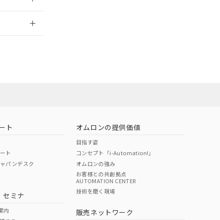
2026/7/29
担当オムロン営
お問い合わせ
ート
オムロンの提供価値
目指す姿
ポート
コンセプト「i-Automation!」
ジャパンデスク
オムロンの強み
お客様との共創拠点
AUTOMATION CENTER
DIBP
BBP
DEHP
環境保護
技術を磨く現場
・セミナ
使用期限
案内
販売ネットワーク