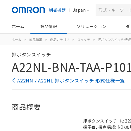
制御機器
Japan
ホーム
商品情報
ソリューション
ダ
ホーム
>
商品情報
>
商品カテゴリ
>
スイッチ
>
押ボタンスイッチ/表
押ボタンスイッチ
A22NL-BNA-TAA-P10
A22NN / A22NL 押ボタンスイッチ 形式仕様一覧
商品概要
押ボタンスイッチ（φ22）, 
端子台, 接点構成: NO/点灯