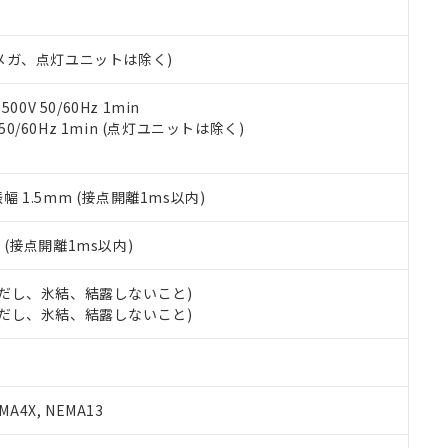
日時点で非含有を証明するもので、過去に遡って非含有を証明するも
令のフタル酸エステル類４物質の対応では、対応完了までの期間は出
備考欄に対応日を記載しておりました。
00Vメガ、点灯ユニットは除く)
品への在庫切替を完了していることから、特段のことがない限り、20
す。
0V 50/60Hz 1min
 50/60Hz 1min (点灯ユニットは除く)
振幅 1.5mm (接点開離1ms以内)
2
(接点開離1ms以内)
 (ただし、氷結、結露しないこと)
 (ただし、氷結、結露しないこと)
A4X, NEMA13