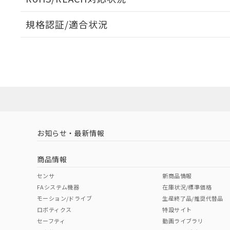
規格認証/適合状況
EU RoHS
注意事項・凡例
A22NL-BNA-TAA-P101-ADについての規格認証/適
業員または販売店にお問い合わせください。
ダウンロードデータをご利用いただく前に、以下を必ずお読
対応状況
対応予定月
※1
※2
ソフトウェアの使用条件
対応済み
お知らせ・最新情報
中国 RoHS
注意事項・凡例
商品情報
中国 RoHS表
※1 ※2
センサ
新商品情報
FAシステム機器
在庫状況/標準価格
Pb
Hg
Cd
Cr(V
モーション/ドライブ
生産終了品/推奨代替品
ロボティクス
特設サイト
セーフティ
動画ライブラリ