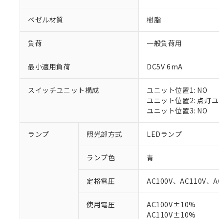
ベゼル材質
樹脂
負荷
一般負荷用
最小適用負荷
DC5V 6mA
スイッチユニット構成
ユニット位置1: NO
ユニット位置2: 点灯
ユニット位置3: NO
ランプ
照光部方式
LEDランプ
※1 対応状況
ランプ色
青
対応済み：EU
対応予定：EU R
定格電圧
AC100V、AC110V、A
対応予定なし：EU
調査・確認中：EU
ご利用条件
使用電圧
AC100V±10%
非該当品：ライセ
※1 中国RoHS
AC110V±10%
仕入先様の事情に