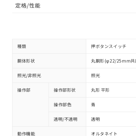
定格/性能
種類
押ボタンスイッチ
胴体形状
丸胴形(φ22/25mm共
照光/非照光
照光
操作部
操作部形状
丸形 平形
操作部色
青
透明/不透明
透明
動作機能
オルタネイト