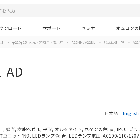
ウンロード
サポート
セミナ
オムロンの
示灯
>
φ22(φ25):照光・非照光・表示灯
>
A22NN / A22NL
>
形式仕様一覧
>
A22N
1-AD
日本語
English
照光, 樹脂ベゼル, 平形, オルタネイト, ボタンの色: 青, IP66, プッ
ユニット/NO, LEDランプ色: 青, LEDランプ電圧: AC100/110/120V