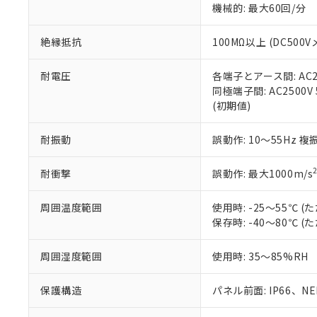
機械的: 最大60回/分
※本証明書は発行
また、RoHS指
混在することから
絶縁抵抗
100MΩ以上 (DC5
既に当社にて対応
り割愛しておりま
耐電圧
各端子とアース間: AC250
同極端子間: AC2500V
(初期値)
耐振動
誤動作: 10～55Hz 複
耐衝撃
誤動作: 最大1000m/s
周囲温度範囲
使用時: -25～55℃
保存時: -40～80℃
周囲湿度範囲
使用時: 35～85%RH
保護構造
パネル前面: IP66、NEM