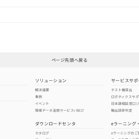
情報更新：
ログイン/会員登録
合状況については、「カスタマーサポートセンタ お客様相談室」または貴社
みください。
非含有証明書
※3
ページ先頭へ戻る
ダウンロードはこちら
ソリューション
サービスサポ
解決提案
テスト機貸出
事例
ロボティクスサ
イベント
日本語相談窓口
現場データ活用サービスi-BELT
輸出該非判定
I)
PBBs
PBDEs
DBP
ダウンロードセンタ
eラーニング
カタログ
eラーニングのご