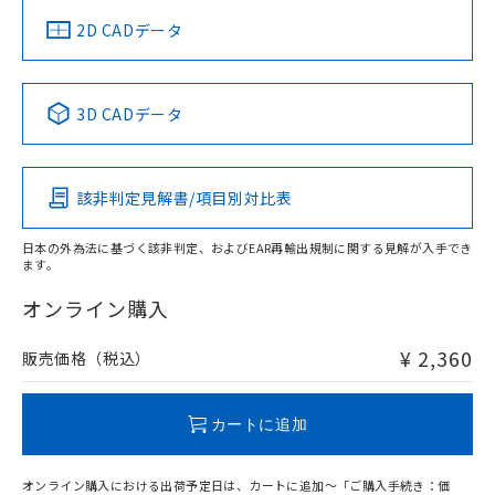
船舶規格）
船舶規格）
船舶規格）
船舶規格
中国 RoHS
注意事項・凡例
2D CADデータ
No
No
No
No
中国 RoHS表
※1 ※2
3D CADデータ
この製品の規格認証/適合状況ページへ
Pb
Hg
Cd
Cr(VI)
その他の認証はこちらのページからご検索ください
該非判定見解書/項目別対比表
O
O
O
O
日本の外為法に基づく該非判定、およびEAR再輸出規制に関する見解が入手でき
ます。
"対応済み"や非含有の記載がされた商品であっても、流通
在庫等で未対応品が混在する可能性があります。
オンライン購入
非含有品が必要な際は、弊社営業部門もしくは販売店へお
問い合わせください。
¥ 2,360
販売価格（税込）
この製品のRoHS/REACH対応状況ページへ
カートに追加
オンライン購入における出荷予定日は、カートに追加～「ご購入手続き：価