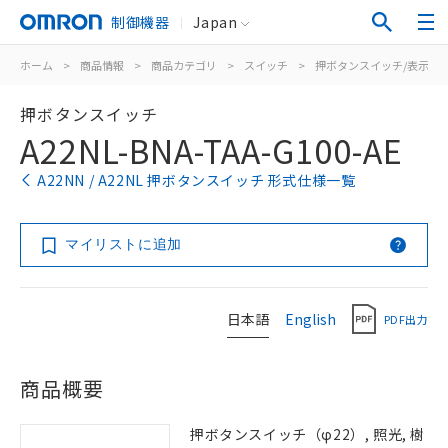
制御機器
Japan
ホーム
>
商品情報
>
商品カテゴリ
>
スイッチ
>
押ボタンスイッチ/表示灯
押ボタンスイッチ
A22NL-BNA-TAA-G100-AE
A22NN / A22NL 押ボタンスイッチ 形式仕様一覧
マイリストに追加
日本語
English
PDF出力
商品概要
押ボタンスイッチ（φ22）, 照光, 樹