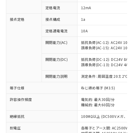
対応済み：EU RoHS指令（10物質）の
定格電流
12mA
非含有に対応した製品が提供可能な商品で
す。
接点定格
接点構成
1a
対応予定：EU RoHS指令（10物質）の非含
ご利用条件
有に対応した製品に切り替える予定のある
定格通電電流
10A
商品です。
対応予定なし：EU RoHS指令（10物質）の
開閉能力(AC)
抵抗負荷(AC-12): AC24V 10A/A
以下の条件をお読みいただき、同意のうえ
非含有に非対応の商品で、対応品を出す予
誘導負荷(AC-15): AC24V 10A/AC
ご利用ください。
定はありません。
調査・確認中：EU RoHS指令（10物質）の
開閉能力(DC)
抵抗負荷(DC-12): DC24V 8A/DC
本サービスは、当社制御機器事業取扱
※1 中国RoHS○×表
誘導負荷(DC-13): DC24V 4A/DC
非含有の対応状況を調査中または確認中の
商品の当社在庫状況および標準価格
商品です。
(税抜)を提供させていただくもので
開閉能力説明
測定条件: 周囲温度 20±2℃、
「○」：最大均質材料含有率が中国RoHSの
非該当品：ライセンス料など無形物で、有
す。
基準値以下であることを示します。
害物質有無と関係のない商品です。
当社制御機器事業取扱商品の中には、
端子仕様
ねじ締め端子 (M3.5)
「×」：最大均質材料含有率が中国RoHSの
仕入先様の事情により、非含有部品として
本サービスの対象外となる商品もある
基準値を超えていることを示します。
いたものが、含有品と判明した場合などや
当社は、これら貴社製品のうち、外国
ことをご了承ください。
許容操作頻度
電気的: 最大30回/分
「－」：未確認です。当社販売部門へお問
むを得ず変更することがあります。
為替および外国貿易法に定める商品
機械的: 最大60回/分
在庫状況および標準価格照会結果は、
い合わせください。
（以下｢規制貨物等」という）を輸出
記載している更新日時点での社内デー
*EU RoHS指令（10物質）：
または国外への提供する場合は、日本
絶縁抵抗
100MΩ以上 (DC500Vメガ、
記
タに基づき作成されるものであり、閲
説明
鉛(Pb) 1000ppm以下、 水銀(Hg) 1000ppm以下、 カド
*中国RoHS10物質の基準値 (GB/T26572)：
国政府の輸出許可(または役務取引許
号
覧された時点での実際の在庫および標
ミウム(Cd) 100ppm以下、
Pb(鉛) :1000ppm、 Hg(水銀) : 1000ppm、 Cd(カドミウ
耐電圧
各端子とアース間: AC2500V 50/
可)を取得するなどの必要な手続きを
六価クロム(Cr(Ⅵ)) 1000ppm以下、ポリ臭化ビフェニル
ム) : 100ppm、
準価格とは異なる場合があることをご