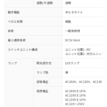
透明/不透明
透明
動作機能
オルタネイト
ベゼル材質
樹脂
負荷
一般負荷用
最小適用負荷
DC5V 6mA
スイッチユニット構成
ユニット位置1: NO
ユニット位置2: 点灯ユニット
ランプ
照光部方式
LEDランプ
ランプ色
青
定格電圧
AC200V、AC220V、AC230V、
使用電圧
AC200V±10%
AC220V±10%
※1 対応状況
AC230V±10%
AC220～250V