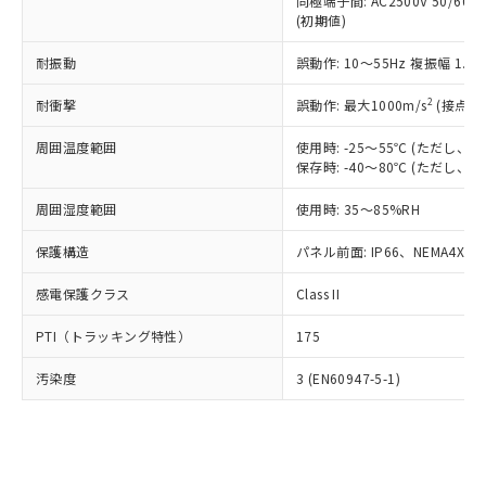
類(PBB) 1000ppm以下、ポリ臭化ジフェニルエーテル類
同極端子間: AC2500V 50/60
Cr(Ⅵ)(六価クロム) : 1000ppm、 PBBs(ポリ臭化ビフェ
とります。
了承ください。
(PBDE) 1000ppm以下、フタル酸ビス(2-エチルヘキシ
○
一定数以上の在庫あり
ニル類) : 1000ppm、 PBDEs(ポリ臭化ジフェニルエーテ
(初期値)
当社は規制貨物を破棄する場合は、完
ル) (DEHP)(別名：DOP) 1000ppm以下、フタル酸ブチ
正式な納期状況および標準価格はお客
ル類) : 1000ppm、
ルベンジル（BBP） 1000ppm以下、フタル酸ジブチル
全に破砕するなど、違法に輸出されな
DBP(フタル酸ジブチル) : 1000ppm、 DIBP(フタル酸ジ
様のお取引先、またはお客様担当のオ
耐振動
誤動作: 10～55Hz 複振幅 1.
（DBP） 1000ppm以下、フタル酸ジイソブチル
イソブチル) : 1000ppm、 BBP(フタル酸ブチルベンジ
△
一定数には満たないが在庫あり
いよう必要な手段を講じます。
ムロン制御機器販売店・当社販売員に
(DIBP) 1000ppm以下
ル) : 1000ppm、
当社は貴社製品を、核兵器、ミサイ
但し、RoHS指令で産業用監視および制御機器に対する
DEHP(フタル酸ビス(2-エチルヘキシル)) : 1000ppm
ご相談ください。
2
耐衝撃
誤動作: 最大1000m/s
(接点開
適用除外項目は除く。
ル、化学兵器、生物兵器またはその他
－
在庫なし(最新の在庫状況につ
オムロン制御機器販売店や当社販売拠
フタル酸エステル類の４物質については閾値を超える意
武器並びにこれらの製造装置等に一切
いては、お客様のお取引先、ま
周囲温度範囲
図的な使用がないことを確認しています。
使用時: -25～55℃ (ただし
点は「
販売ネットワーク
」をご確認
※2 環境保護使用期限
使用いたしません。
保存時: -40～80℃ (ただし
たはお客様担当のオムロン制御
ください。
当社は、貴社製品を第三者に販売する
機器販売店・当社販売員にご確
在庫状況および標準価格結果を当社の
※2 対応予定月
「ｅ」：有害物質（10物質）のすべてが基
周囲湿度範囲
使用時: 35～85%RH
場合は、上記1、2および3の内容を当
認ください)
事前の承諾なく第三者に漏洩または開
準値以下であることを示します。
該第三者に通知します。また当社は、
示しないようお願いします。
保護構造
パネル前面: IP66、NEMA4X, N
部品在庫の切り替え状況などにより、予定
「10」：通常の使用状況下において有害物
販売先および販売に係わる関係者が違
マイパーツ機能（部品リスト作成サー
空
受注生産機種、また在庫状況の
月が前後することがあります。
質が外部に漏えいし、環境に深刻な影響を
法に輸出するおそれがある場合は、取
ビス）をご利用いただくには、I-Web
白
情報を公開していない機種
感電保護クラス
Class II
及ぼさない年数を意味します。
り引きをいたしません。
メンバーズにご登録されている必要が
「－」：未確認です。当社販売部門へお問
あります。
PTI（トラッキング特性）
175
い合わせください。
お客様が当ウェブサイト上で当社にご
※3 非含有証明書ダウンロード
登録された部品リストについて、当社
汚染度
3 (EN60947-5-1)
および当社の共同利用者が、当社の製
下記の非含有証明書をダウンロードするこ
品・サービスに関するお客様との取
とができます。
合意する
キャンセル
引・商談に必要な範囲で利用すること
をご了承ください。
EU RoHS指令（10物質）の非含有証明書