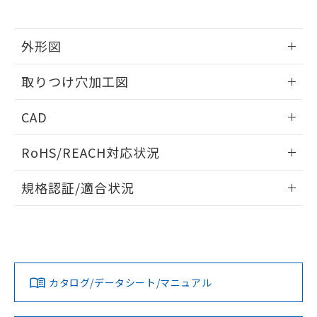
※当社の共同利用者とは、
"個人情報
51物質の非含有証明書（当社基準）
の共同利用に関して"
の「1.共同利
※本証明書は発行日時点で非含有を証明す
用者の範囲」に記載されている法人を
るもので、過去に遡って非含有を証明する
外形図
指します。
ものではありません。
情報更新：2026/05/21
また、RoHS指令のフタル酸エステル類４
取りつけ穴加工図
物質の対応では、対応完了までの期間は出
荷製品に未対応品が混在することから備考
情報更新：2026/05/21
CAD
欄に対応日を記載しておりました。
既に当社にて対応品への在庫切替を完了
ログイン/会員登録いただくと、CADデータをダウンロー
していることから、特段のことがない限
RoHS/REACH対応状況
ドすることができます。
り、2022年1月12日より割愛しておりま
す。
情報更新：2026/7/29
規格認証/適合状況
ログイン/会員登録
EU RoHS
注意事項・凡例
UL認証
CSA認証
CEマーキング
Yes
Yes
Yes
対応状況
対応予定月
※1
※2
ダウンロードデータをご利用いただく前に、以下を必ずお読
みください。
カタログ/データシート/マニュアル
対応済み
ソフトウェアの使用条件
LR型式承認
DNV型式承認
BV型式承認
KR型式承
（イギリス
（ノルウェー
（フランス
（韓国