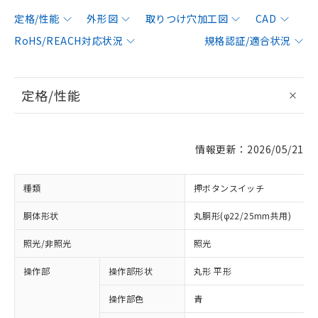
定格/性能
外形図
取りつけ穴加工図
CAD
RoHS/REACH対応状況
規格認証/適合状況
定格/性能
情報更新：2026/05/21
種類
押ボタンスイッチ
胴体形状
丸胴形(φ22/25mm共用)
照光/非照光
照光
操作部
操作部形状
丸形 平形
操作部色
青