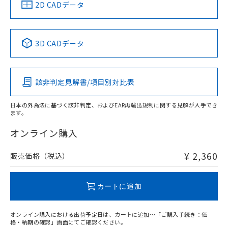
中国 RoHS
注意事項・凡例
2D CADデータ
No
No
No
No
中国 RoHS表
※1 ※2
3D CADデータ
この製品の規格認証/適合状況ページへ
Pb
Hg
Cd
Cr(VI)
その他の認証はこちらのページからご検索ください
該非判定見解書/項目別対比表
O
O
O
O
日本の外為法に基づく該非判定、およびEAR再輸出規制に関する見解が入手でき
ます。
"対応済み"や非含有の記載がされた商品であっても、流通
在庫等で未対応品が混在する可能性があります。
オンライン購入
非含有品が必要な際は、弊社営業部門もしくは販売店へお
問い合わせください。
¥ 2,360
販売価格（税込）
この製品のRoHS/REACH対応状況ページへ
カートに追加
オンライン購入における出荷予定日は、カートに追加～「ご購入手続き：価
格・納期の確認」画面にてご確認ください。