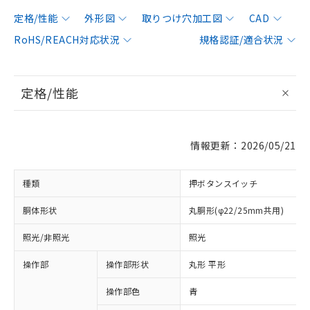
定格/性能
外形図
取りつけ穴加工図
CAD
RoHS/REACH対応状況
規格認証/適合状況
定格/性能
情報更新：2026/05/21
種類
押ボタンスイッチ
胴体形状
丸胴形(φ22/25mm共用)
照光/非照光
照光
操作部
操作部形状
丸形 平形
操作部色
青