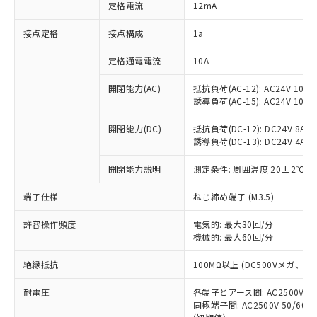
対応済み：EU RoHS指令（10物質）の
定格電流
12mA
非含有に対応した製品が提供可能な商品で
す。
接点定格
接点構成
1a
対応予定：EU RoHS指令（10物質）の非含
ご利用条件
有に対応した製品に切り替える予定のある
定格通電電流
10A
商品です。
開閉能力(AC)
抵抗負荷(AC-12): AC24V 10A/A
対応予定なし：EU RoHS指令（10物質）の
以下の条件をお読みいただき、同意のうえ
誘導負荷(AC-15): AC24V 10A/AC
非含有に非対応の商品で、対応品を出す予
ご利用ください。
定はありません。
開閉能力(DC)
抵抗負荷(DC-12): DC24V 8A/DC
調査・確認中：EU RoHS指令（10物質）の
本サービスは、当社制御機器事業取扱
誘導負荷(DC-13): DC24V 4A/DC
※1 中国RoHS○×表
非含有の対応状況を調査中または確認中の
商品の当社在庫状況および標準価格
商品です。
開閉能力説明
測定条件: 周囲温度 20±2℃、
(税抜)を提供させていただくもので
「○」：最大均質材料含有率が中国RoHSの
非該当品：ライセンス料など無形物で、有
す。
基準値以下であることを示します。
害物質有無と関係のない商品です。
端子仕様
ねじ締め端子 (M3.5)
当社制御機器事業取扱商品の中には、
「×」：最大均質材料含有率が中国RoHSの
仕入先様の事情により、非含有部品として
本サービスの対象外となる商品もある
基準値を超えていることを示します。
いたものが、含有品と判明した場合などや
許容操作頻度
電気的: 最大30回/分
当社は、これら貴社製品のうち、外国
ことをご了承ください。
「－」：未確認です。当社販売部門へお問
機械的: 最大60回/分
むを得ず変更することがあります。
為替および外国貿易法に定める商品
在庫状況および標準価格照会結果は、
い合わせください。
（以下｢規制貨物等」という）を輸出
記載している更新日時点での社内デー
絶縁抵抗
100MΩ以上 (DC500Vメガ、
*EU RoHS指令（10物質）：
または国外への提供する場合は、日本
記
タに基づき作成されるものであり、閲
説明
鉛(Pb) 1000ppm以下、 水銀(Hg) 1000ppm以下、 カド
*中国RoHS10物質の基準値 (GB/T26572)：
国政府の輸出許可(または役務取引許
号
覧された時点での実際の在庫および標
ミウム(Cd) 100ppm以下、
耐電圧
Pb(鉛) :1000ppm、 Hg(水銀) : 1000ppm、 Cd(カドミウ
各端子とアース間: AC2500V 50/
可)を取得するなどの必要な手続きを
六価クロム(Cr(Ⅵ)) 1000ppm以下、ポリ臭化ビフェニル
ム) : 100ppm、
準価格とは異なる場合があることをご
同極端子間: AC2500V 50/60
類(PBB) 1000ppm以下、ポリ臭化ジフェニルエーテル類
Cr(Ⅵ)(六価クロム) : 1000ppm、 PBBs(ポリ臭化ビフェ
とります。