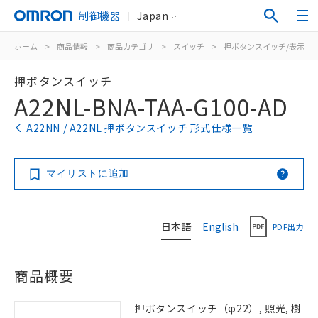
制御機器
Japan
ホーム
>
商品情報
>
商品カテゴリ
>
スイッチ
>
押ボタンスイッチ/表示灯
押ボタンスイッチ
A22NL-BNA-TAA-G100-AD
A22NN / A22NL 押ボタンスイッチ 形式仕様一覧
マイリストに追加
日本語
English
PDF出力
商品概要
押ボタンスイッチ（φ22）, 照光, 樹