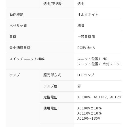
透明/不透明
透明
動作機能
オルタネイト
ベゼル材質
樹脂
負荷
一般負荷用
最小適用負荷
DC5V 6mA
スイッチユニット構成
ユニット位置1: NO
ユニット位置2: 点灯ユニット
ランプ
照光部方式
LEDランプ
ランプ色
青
定格電圧
AC100V、AC110V、AC120V
使用電圧
AC100V±10%
AC110V±10%
※1 対応状況
AC100～130V