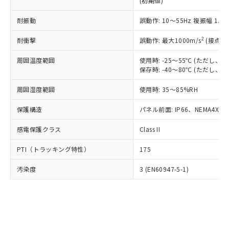
(初期値)
了承ください。
(PBDE) 1000ppm以下、フタル酸ビス(2-エチルヘキシ
○
一定数以上の在庫あり
ニル類) : 1000ppm、 PBDEs(ポリ臭化ジフェニルエーテ
当社は規制貨物を破棄する場合は、完
ル) (DEHP)(別名：DOP) 1000ppm以下、フタル酸ブチ
正式な納期状況および標準価格はお客
ル類) : 1000ppm、
ルベンジル（BBP） 1000ppm以下、フタル酸ジブチル
全に破砕するなど、違法に輸出されな
耐振動
DBP(フタル酸ジブチル) : 1000ppm、 DIBP(フタル酸ジ
誤動作: 10～55Hz 複振幅 1.
様のお取引先、またはお客様担当のオ
（DBP） 1000ppm以下、フタル酸ジイソブチル
イソブチル) : 1000ppm、 BBP(フタル酸ブチルベンジ
△
一定数には満たないが在庫あり
いよう必要な手段を講じます。
ムロン制御機器販売店・当社販売員に
(DIBP) 1000ppm以下
ル) : 1000ppm、
2
耐衝撃
誤動作: 最大1000m/s
(接点開
当社は貴社製品を、核兵器、ミサイ
但し、RoHS指令で産業用監視および制御機器に対する
DEHP(フタル酸ビス(2-エチルヘキシル)) : 1000ppm
ご相談ください。
適用除外項目は除く。
ル、化学兵器、生物兵器またはその他
－
在庫なし(最新の在庫状況につ
オムロン制御機器販売店や当社販売拠
フタル酸エステル類の４物質については閾値を超える意
周囲温度範囲
使用時: -25～55℃ (ただし
武器並びにこれらの製造装置等に一切
いては、お客様のお取引先、ま
図的な使用がないことを確認しています。
点は「
販売ネットワーク
」をご確認
保存時: -40～80℃ (ただし
※2 環境保護使用期限
使用いたしません。
たはお客様担当のオムロン制御
ください。
当社は、貴社製品を第三者に販売する
機器販売店・当社販売員にご確
在庫状況および標準価格結果を当社の
周囲湿度範囲
使用時: 35～85%RH
※2 対応予定月
「ｅ」：有害物質（10物質）のすべてが基
場合は、上記1、2および3の内容を当
認ください)
事前の承諾なく第三者に漏洩または開
準値以下であることを示します。
該第三者に通知します。また当社は、
示しないようお願いします。
保護構造
パネル前面: IP66、NEMA4X, N
部品在庫の切り替え状況などにより、予定
「10」：通常の使用状況下において有害物
販売先および販売に係わる関係者が違
マイパーツ機能（部品リスト作成サー
空
受注生産機種、また在庫状況の
月が前後することがあります。
質が外部に漏えいし、環境に深刻な影響を
法に輸出するおそれがある場合は、取
感電保護クラス
Class II
ビス）をご利用いただくには、I-Web
白
情報を公開していない機種
及ぼさない年数を意味します。
り引きをいたしません。
メンバーズにご登録されている必要が
「－」：未確認です。当社販売部門へお問
PTI（トラッキング特性）
175
あります。
い合わせください。
お客様が当ウェブサイト上で当社にご
※3 非含有証明書ダウンロード
汚染度
3 (EN60947-5-1)
登録された部品リストについて、当社
および当社の共同利用者が、当社の製
下記の非含有証明書をダウンロードするこ
品・サービスに関するお客様との取
とができます。
合意する
キャンセル
引・商談に必要な範囲で利用すること
をご了承ください。
EU RoHS指令（10物質）の非含有証明書
※当社の共同利用者とは、
"個人情報