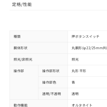
定格/性能
種類
押ボタンスイッチ
胴体形状
丸胴形(φ22/25mm共
照光/非照光
照光
操作部
操作部形状
丸形 平形
操作部色
青
透明/不透明
透明
動作機能
オルタネイト