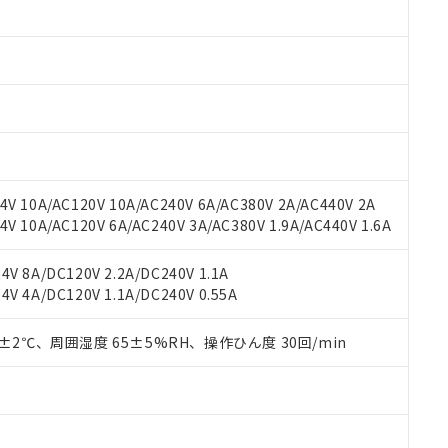
みいただき、同意のうえご利用ください。
材料含有率が中国RoHSの基準値以下であることを示します。
材料含有率が中国RoHSの基準値を超えていることを示します。
、当社制御機器事業取扱商品の当社在庫状況および標準価格(税抜)
ら貴社製品のうち、外国為替および外国貿易法に定める商品（以下｢
質）：
す。当社販売部門へお問い合わせください。
 水銀(Hg) 1000ppm以下、 カドミウム(Cd) 100ppm以下、
たは国外への提供する場合は、日本国政府の輸出許可(または役務取
000ppm以下、ポリ臭化ビフェニル類(PBB) 1000ppm以下、ポリ臭化ジフェニルエーテル類(P
事業取扱商品の中には、本サービスの対象外となる商品もあること
手続きをとります。
キシル) (DEHP)(別名：DOP) 1000ppm以下、フタル酸ブチルベンジル（BBP） 100
(GB/T26572)：
以下、フタル酸ジイソブチル (DIBP) 1000ppm以下
び標準価格照会結果は、記載している更新日時点での社内データに
物を破棄する場合は、完全に破砕するなど、違法に輸出されないよ
(水銀) : 1000ppm、 Cd(カドミウム) : 100ppm、
業用監視および制御機器に対する適用除外項目は除く。
覧された時点での実際の在庫および標準価格とは異なる場合がある
1000ppm、 PBBs(ポリ臭化ビフェニル類) : 1000ppm、 PBDEs(ポリ臭化ジフェニルエーテル類
物質については閾値を超える意図的な使用がないことを確認しています。
上の在庫あり
 1000ppm、 DIBP(フタル酸ジイソブチル) : 1000ppm、 BBP(フタル酸ブチルベンジル) :
品を、核兵器、ミサイル、化学兵器、生物兵器またはその他武器並
チルヘキシル)) : 1000ppm
況および標準価格はお客様のお取引先、またはお客様担当のオムロ
用いたしません。
V 10A/AC120V 10A/AC240V 6A/AC380V 2A/AC440V 2A
ご相談ください。
は満たないが在庫あり
製品を第三者に販売する場合は、上記1、2および3の内容を当該第
 10A/AC120V 6A/AC240V 3A/AC380V 1.9A/AC440V 1.6A
機器販売店や当社販売拠点は「
販売ネットワーク
」をご確認くだ
販売先および販売に係わる関係者が違法に輸出するおそれがある場
用期限
び標準価格結果を当社の事前の承諾なく第三者に漏洩または開示し
え状況などにより、予定月が前後することがあります。
(最新の在庫状況については、お客様のお取引先、またはお客様担当
V 8A/DC120V 2.2A/DC240V 1.1A
（10物質）のすべてが基準値以下であることを示します。
店・当社販売員にご確認ください)
能（部品リスト作成サービス）をご利用いただくには、I-Webメン
V 4A/DC120V 1.1A/DC240V 0.55A
使用状況下において有害物質が外部に漏えいし、環境に深刻な影響を
あります。
機種、また在庫状況の情報を公開していない機種
ェブサイト上で当社にご登録された部品リストについて、当社およ
書ダウンロード
す。当社販売部門へお問い合わせください。
0±2℃、周囲湿度 65±5%RH、操作ひん度 30回/min
品・サービスに関するお客様との取引・商談に必要な範囲で利用す
合意する
キャンセル
書をダウンロードすることができます。
利用者とは、
"個人情報の共同利用に関して"
の「1.共同利用者の
します。
10物質）の非含有証明書
明書（当社基準）