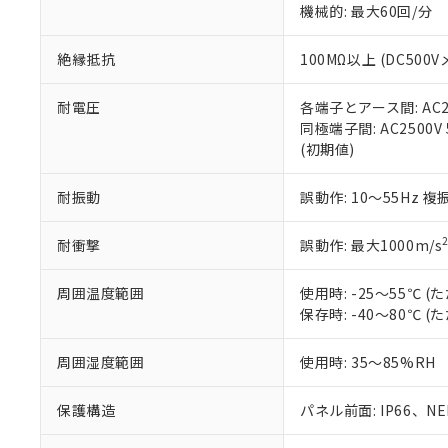
機械的: 最大60回/分
※本証明書は発行
また、RoHS指
混在することから
絶縁抵抗
100MΩ以上 (DC5
既に当社にて対応
り割愛しておりま
耐電圧
各端子とアース間: AC250
同極端子間: AC2500V
(初期値)
耐振動
誤動作: 10～55Hz 複
耐衝撃
誤動作: 最大1000m/s
周囲温度範囲
使用時: -25～55℃
保存時: -40～80℃
周囲湿度範囲
使用時: 35～85%RH
保護構造
パネル前面: IP66、NEM