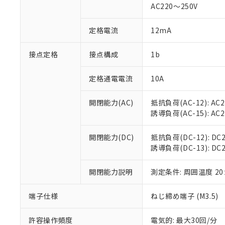
AC220～250V
があります。
以下の条件をお読
「○」：最大均質
「×」：最大均質
本サービスは
当社は、これ
定格電流
12mA
*EU RoHS指令（10物
「－」：未確認で
鉛(Pb) 1000ppm以下、
くものです。
う）を輸出ま
記
説明
六価クロム(Cr(Ⅵ)) 1
当社制御機器
などの必要な
フタル酸ビス(2-エチルヘ
接点定格
接点構成
1b
号
*中国RoHS10物質の基準値 
ル（DBP） 1000ppm
在庫状況およ
当社は規制貨
Pb(鉛) :1000ppm、 Hg
但し、RoHS指令で産
のであり、閲
ます。
Cr(Ⅵ)(六価クロム) : 
フタル酸エステル類の４
定格通電電流
10A
○
一定数以
DBP(フタル酸ジブチル) :
い。
当社は貴社製
DEHP(フタル酸ビス(2-エ
正式な納期状
置等に一切使
開閉能力(AC)
抵抗負荷(AC-12): AC24
当社販売員に
※2 対応予定月
△
一定数に
当社は、貴社
誘導負荷(AC-15): AC24V
オムロン制御
また当社は、
※2 環境保護使
在庫状況およ
部品在庫の切り替
たしません。
－
在庫なし
す。
開閉能力(DC)
抵抗負荷(DC-12): DC24
「ｅ」：有害物質
機器販売
マイパーツ機
誘導負荷(DC-13): DC24
「10」：通常の
ている必要が
味します。
空
受注生産
お客様が当ウ
※3 非含有証明
「－」：未確認で
開閉能力説明
測定条件: 周囲温度 2
白
が、当社の製
さい。
下記の非含有証明
端子仕様
ねじ締め端子 (M3.5)
※当社の共同
いる法人を指
EU RoHS指令（
許容操作頻度
電気的: 最大30回/分
51物質の非含有証