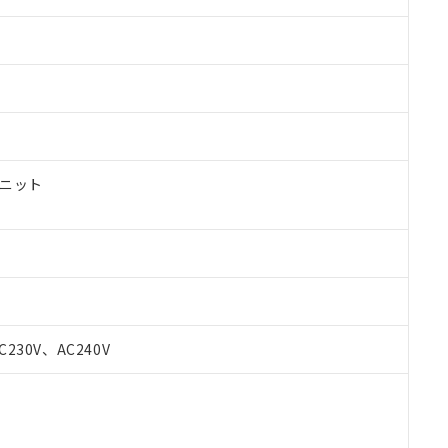
ユニット
 RoHS指令（10物質）の非含有に対応した製品が提供可能な商品です
C230V、AC240V
oHS指令（10物質）の非含有に対応した製品に切り替える予定のある
 RoHS指令（10物質）の非含有に非対応の商品で、対応品を出す予
 RoHS指令（10物質）の非含有の対応状況を調査中または確認中の
ンス料など無形物で、有害物質有無と関係のない商品です。
○×表
より、非含有部品としていたものが、含有品と判明した場合などやむ