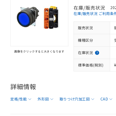
在庫/販売状況
20
在庫/販売状況 ご利用条
販売状況
機種区分
画像をクリックすると大きくなります
在庫状況
標準価格(税別)
詳細情報
定格/性能
外形図
取りつけ穴加工図
CAD