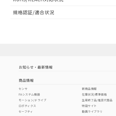
規格認証/適合状況
EU RoHS
注意事項・凡例
UL認証
CSA認証
CEマーキング
ダウンロードデータをご利用いただく前に、以下を必ずお読
Yes
Yes
Yes
対応状況
対応予定月
※1
※2
ソフトウェアの使用条件
対応済み
LR型式承認
DNV型式承認
BV型式承認
KR
（イギリス
（ノルウェー
（フランス
（
お知らせ・最新情報
中国 RoHS
注意事項・凡例
船舶規格）
船舶規格）
船舶規格）
船
商品情報
No
No
No
No
中国 RoHS表
※1 ※2
センサ
新商品情報
FAシステム機器
在庫状況/標準価格
Pb
Hg
Cd
Cr(V
モーション/ドライブ
生産終了品/推奨代替品
ロボティクス
特設サイト
セーフティ
動画ライブラリ