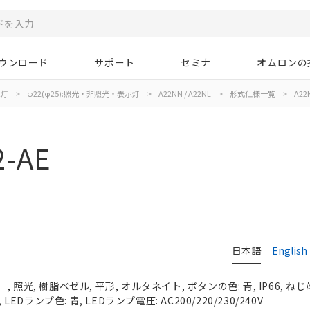
ウンロード
サポート
セミナ
オムロンの
示灯
>
φ22(φ25):照光・非照光・表示灯
>
A22NN / A22NL
>
形式仕様一覧
>
A22N
2-AE
日本語
English
照光, 樹脂ベゼル, 平形, オルタネイト, ボタンの色: 青, IP66, ねじ
LEDランプ色: 青, LEDランプ電圧: AC200/220/230/240V