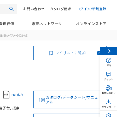
お問い合わせ
カタログ請求
ログイン/新規登録
検索
提供価値
販売ネットワーク
オンラインストア
L-BNA-TAA-G002-AE
マイリストに追加
FAQ
チャット
お問い合わせ
PDF出力
カタログ/データシート/マニュ
アル
端子台, 接点
ダウンロード