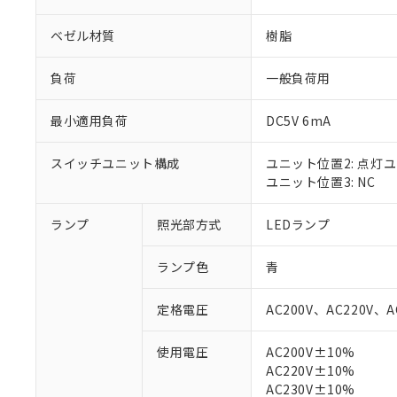
ベゼル材質
樹脂
負荷
一般負荷用
最小適用負荷
DC5V 6mA
スイッチユニット構成
ユニット位置2: 点灯
ユニット位置3: NC
ランプ
照光部方式
LEDランプ
※1 対応状況
ランプ色
青
対応済み：EU
定格電圧
AC200V、AC220V、A
対応予定：EU R
対応予定なし：EU
使用電圧
AC200V±10%
調査・確認中：EU
ご利用条件
AC220V±10%
非該当品：ライセ
※1 中国RoHS
AC230V±10%
仕入先様の事情に