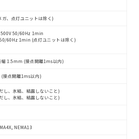
日時点で非含有を証明するもので、過去に遡って非含有を証明するも
令のフタル酸エステル類４物質の対応では、対応完了までの期間は出
備考欄に対応日を記載しておりました。
00Vメガ、点灯ユニットは除く)
品への在庫切替を完了していることから、特段のことがない限り、20
す。
0V 50/60Hz 1min
 50/60Hz 1min (点灯ユニットは除く)
振幅 1.5mm (接点開離1ms以内)
2
(接点開離1ms以内)
 (ただし、氷結、結露しないこと)
 (ただし、氷結、結露しないこと)
A4X, NEMA13