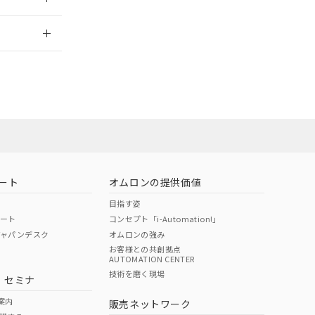
2026/7/29
ート
オムロンの提供価値
目指す姿
ポート
コンセプト「i-Automation!」
ジャパンデスク
オムロンの強み
お客様との共創拠点
AUTOMATION CENTER
DIBP
BBP
DEHP
環境保護
技術を磨く現場
・セミナ
状況ページへ
使用期限
検索ください
案内
販売ネットワーク