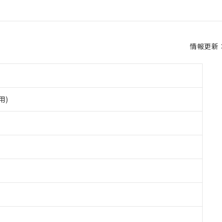
情報更新：2
用)