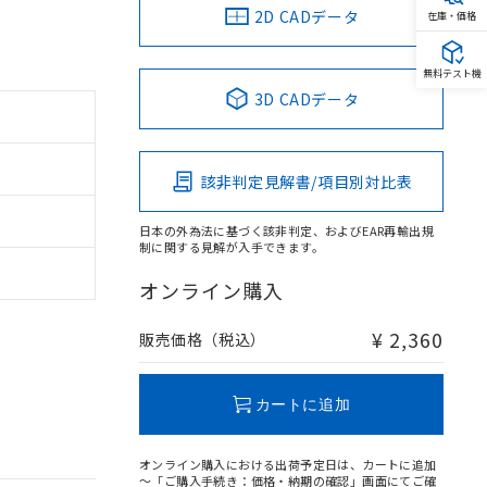
2D CADデータ
在庫・価格
無料テスト機
3D CADデータ
該非判定見解書/項目別対比表
日本の外為法に基づく該非判定、およびEAR再輸出規
制に関する見解が入手できます。
オンライン購入
¥ 2,360
販売価格（税込）
カートに追加
オンライン購入における出荷予定日は、カートに追加
～「ご購入手続き：価格・納期の確認」画面にてご確