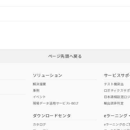
情報更新：
ログイン/会員登録
CCC認証
電波法
みください。
Yes
N/A
非含有証明書
※3
ページ先頭へ戻る
ダウンロードはこちら
型式承認
NK型式承認
ABS型式承認
韓国
（日本
（アメリカ
ソリューション
サービスサポ
舶規格）
船舶規格）
船舶規格）
解決提案
テスト機貸出
事例
ロボティクスサ
No
No
イベント
日本語相談窓口
現場データ活用サービスi-BELT
輸出該非判定
I)
PBBs
PBDEs
DBP
ダウンロードセンタ
eラーニング
この製品の規格認証/適合
その他の認証はこちらのページからご
カタログ
eラーニングのご