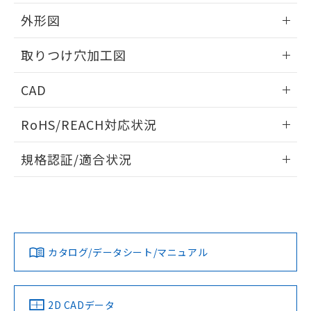
51物質の非含有証明書（当社基準）
の共同利用に関して"
の「1.共同利
※本証明書は発行日時点で非含有を証明す
外形図
用者の範囲」に記載されている法人を
るもので、過去に遡って非含有を証明する
指します。
ものではありません。
情報更新：2026/05/21
取りつけ穴加工図
また、RoHS指令のフタル酸エステル類４
物質の対応では、対応完了までの期間は出
情報更新：2026/05/21
CAD
荷製品に未対応品が混在することから備考
欄に対応日を記載しておりました。
ログイン/会員登録いただくと、CADデータをダウンロー
既に当社にて対応品への在庫切替を完了
RoHS/REACH対応状況
ドすることができます。
していることから、特段のことがない限
り、2022年1月12日より割愛しておりま
情報更新：2026/7/29
規格認証/適合状況
す。
ログイン/会員登録
EU RoHS
注意事項・凡例
A22NL-BMM-TYA-P202-YCについての規格認証/適合状況に
ついては、「カスタマーサポートセンタ お客様相談室」また
は貴社担当オムロン営業員または販売店にお問い合わせくだ
対応状況
対応予定月
※1
※2
さい。
ダウンロードデータをご利用いただく前に、以下を必ずお読
みください。
カタログ/データシート/マニュアル
対応済み
ソフトウェアの使用条件
お問い合わせ
中国 RoHS
注意事項・凡例
2D CADデータ