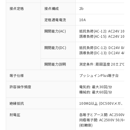
非含有に対応した製品が提供可能な商品で
接点定格
接点構成
2b
す。
対応予定：EU RoHS指令（10物質）の非含
ご利用条件
定格通電電流
10A
有に対応した製品に切り替える予定のある
商品です。
開閉能力(AC)
抵抗負荷(AC-12): AC24V 10A/A
対応予定なし：EU RoHS指令（10物質）の
誘導負荷(AC-15): AC24V 10A/AC
以下の条件をお読みいただき、同意のうえ
非含有に非対応の商品で、対応品を出す予
ご利用ください。
定はありません。
開閉能力(DC)
抵抗負荷(DC-12): DC24V 8A/DC
調査・確認中：EU RoHS指令（10物質）の
誘導負荷(DC-13): DC24V 4A/DC
本サービスは、当社制御機器事業取扱
※1 中国RoHS○×表
非含有の対応状況を調査中または確認中の
商品の当社在庫状況および標準価格
開閉能力説明
測定条件: 周囲温度 20±2℃、
商品です。
(税抜)を提供させていただくもので
「○」：最大均質材料含有率が中国RoHSの
非該当品：ライセンス料など無形物で、有
す。
端子仕様
プッシュインPlus端子台
基準値以下であることを示します。
害物質有無と関係のない商品です。
当社制御機器事業取扱商品の中には、
「×」：最大均質材料含有率が中国RoHSの
仕入先様の事情により、非含有部品として
本サービスの対象外となる商品もある
許容操作頻度
電気的: 最大30回/分
基準値を超えていることを示します。
いたものが、含有品と判明した場合などや
当社は、これら貴社製品のうち、外国
ことをご了承ください。
機械的: 最大60回/分
「－」：未確認です。当社販売部門へお問
むを得ず変更することがあります。
為替および外国貿易法に定める商品
在庫状況および標準価格照会結果は、
い合わせください。
（以下｢規制貨物等」という）を輸出
絶縁抵抗
100MΩ以上 (DC500Vメガ、
記載している更新日時点での社内デー
*EU RoHS指令（10物質）：
または国外への提供する場合は、日本
記
タに基づき作成されるものであり、閲
説明
鉛(Pb) 1000ppm以下、 水銀(Hg) 1000ppm以下、 カド
*中国RoHS10物質の基準値 (GB/T26572)：
国政府の輸出許可(または役務取引許
耐電圧
各端子とアース間: AC2500V 50/
号
覧された時点での実際の在庫および標
ミウム(Cd) 100ppm以下、
Pb(鉛) :1000ppm、 Hg(水銀) : 1000ppm、 Cd(カドミウ
同極端子間: AC2500V 50/60
可)を取得するなどの必要な手続きを
六価クロム(Cr(Ⅵ)) 1000ppm以下、ポリ臭化ビフェニル
ム) : 100ppm、
準価格とは異なる場合があることをご
類(PBB) 1000ppm以下、ポリ臭化ジフェニルエーテル類
(初期値)
Cr(Ⅵ)(六価クロム) : 1000ppm、 PBBs(ポリ臭化ビフェ
とります。
了承ください。
(PBDE) 1000ppm以下、フタル酸ビス(2-エチルヘキシ