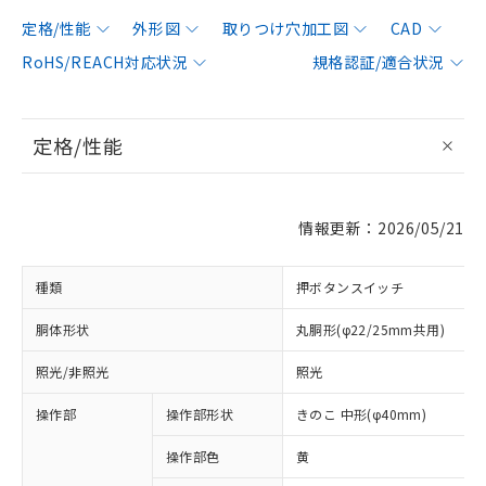
定格/性能
外形図
取りつけ穴加工図
CAD
RoHS/REACH対応状況
規格認証/適合状況
定格/性能
情報更新：2026/05/21
種類
押ボタンスイッチ
胴体形状
丸胴形(φ22/25mm共用)
照光/非照光
照光
操作部
操作部形状
きのこ 中形(φ40mm)
操作部色
黄