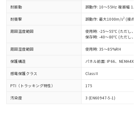
○
一定数以上の在庫あり
ニル類) : 1000ppm、 PBDEs(ポリ臭化ジフェニルエーテ
当社は規制貨物を破棄する場合は、完
ル) (DEHP)(別名：DOP) 1000ppm以下、フタル酸ブチ
正式な納期状況および標準価格はお客
ル類) : 1000ppm、
耐振動
誤動作: 10～55Hz 複振幅 1.
ルベンジル（BBP） 1000ppm以下、フタル酸ジブチル
全に破砕するなど、違法に輸出されな
DBP(フタル酸ジブチル) : 1000ppm、 DIBP(フタル酸ジ
様のお取引先、またはお客様担当のオ
（DBP） 1000ppm以下、フタル酸ジイソブチル
イソブチル) : 1000ppm、 BBP(フタル酸ブチルベンジ
△
一定数には満たないが在庫あり
いよう必要な手段を講じます。
ムロン制御機器販売店・当社販売員に
(DIBP) 1000ppm以下
2
耐衝撃
ル) : 1000ppm、
誤動作: 最大1000m/s
(接点開
当社は貴社製品を、核兵器、ミサイ
但し、RoHS指令で産業用監視および制御機器に対する
DEHP(フタル酸ビス(2-エチルヘキシル)) : 1000ppm
ご相談ください。
適用除外項目は除く。
ル、化学兵器、生物兵器またはその他
－
在庫なし(最新の在庫状況につ
オムロン制御機器販売店や当社販売拠
周囲温度範囲
使用時: -25～55℃ (ただし
フタル酸エステル類の４物質については閾値を超える意
武器並びにこれらの製造装置等に一切
いては、お客様のお取引先、ま
図的な使用がないことを確認しています。
保存時: -40～80℃ (ただし
点は「
販売ネットワーク
」をご確認
※2 環境保護使用期限
使用いたしません。
たはお客様担当のオムロン制御
ください。
当社は、貴社製品を第三者に販売する
周囲湿度範囲
使用時: 35～85%RH
機器販売店・当社販売員にご確
在庫状況および標準価格結果を当社の
※2 対応予定月
「ｅ」：有害物質（10物質）のすべてが基
場合は、上記1、2および3の内容を当
認ください)
事前の承諾なく第三者に漏洩または開
準値以下であることを示します。
保護構造
パネル前面: IP66、NEMA4X, N
該第三者に通知します。また当社は、
示しないようお願いします。
部品在庫の切り替え状況などにより、予定
「10」：通常の使用状況下において有害物
販売先および販売に係わる関係者が違
マイパーツ機能（部品リスト作成サー
空
受注生産機種、また在庫状況の
感電保護クラス
Class II
月が前後することがあります。
質が外部に漏えいし、環境に深刻な影響を
法に輸出するおそれがある場合は、取
ビス）をご利用いただくには、I-Web
白
情報を公開していない機種
及ぼさない年数を意味します。
り引きをいたしません。
メンバーズにご登録されている必要が
PTI（トラッキング特性）
175
「－」：未確認です。当社販売部門へお問
あります。
い合わせください。
お客様が当ウェブサイト上で当社にご
汚染度
3 (EN60947-5-1)
※3 非含有証明書ダウンロード
登録された部品リストについて、当社
および当社の共同利用者が、当社の製
下記の非含有証明書をダウンロードするこ
品・サービスに関するお客様との取
とができます。
合意する
キャンセル
引・商談に必要な範囲で利用すること
をご了承ください。
EU RoHS指令（10物質）の非含有証明書
※当社の共同利用者とは、
"個人情報