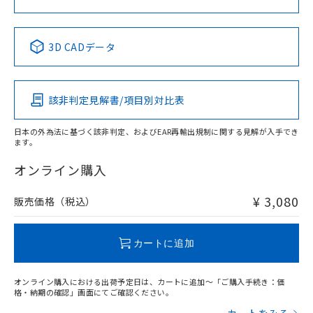
中国 RoHS表
※1 ※2
3D CADデータ
Pb
Hg
Cd
Cr(VI)
該非判定見解書/項目別対比表
X
O
O
O
日本の外為法に基づく該非判定、およびEAR再輸出規制に関する見解が入手でき
ます。
"対応済み"や非含有の記載がされた商品であっても、流通
在庫等で未対応品が混在する可能性があります。
オンライン購入
非含有品が必要な際は、弊社営業部門もしくは販売店へお
問い合わせください。
¥ 3,080
販売価格（税込）
この製品のRoHS/REACH対応状況ページへ
カートに追加
オンライン購入における出荷予定日は、カートに追加～「ご購入手続き：価
格・納期の確認」画面にてご確認ください。