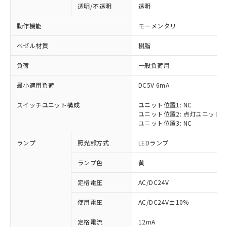
透明/不透明
透明
動作機能
モーメンタリ
ベゼル材質
樹脂
負荷
一般負荷用
最小適用負荷
DC5V 6mA
スイッチユニット構成
ユニット位置1: NC
ユニット位置2: 点灯ユニット
ユニット位置3: NC
ランプ
照光部方式
LEDランプ
ランプ色
黄
定格電圧
AC/DC24V
※1 対応状況
使用電圧
AC/DC24V±10%
定格電流
12mA
対応済み：EU RoHS指令（10物質）の