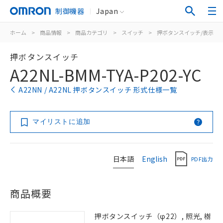
制御機器
Japan
ホーム
>
商品情報
>
商品カテゴリ
>
スイッチ
>
押ボタンスイッチ/表示灯
押ボタンスイッチ
A22NL-BMM-TYA-P202-YC
A22NN / A22NL 押ボタンスイッチ 形式仕様一覧
マイリストに追加
日本語
English
PDF出力
商品概要
押ボタンスイッチ（φ22）, 照光, 樹